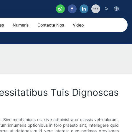
es
Numeris
Contacta Nos
Video
ssitatibus Tuis Dignoscas
 Sive mechanicus es, sive administrator classis vehiculorum,
m innumeris optionibus in foro praesto sint, intellegere quid
erge ut detegas quid vere interest cum optimos provisores