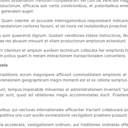
ates systematum frenorum complexarum vel cum de vehiculis magnae
oductorum, efficacia sub certis condicionibus, et potentialibus em
m generalem auget.
uam celeriter et accurate interrogationibus respondeant indicare
andatorum certiores faciunt, et de moris vel mutationibus proactive 
unt quaerendi dignum. Quidam venditores videos instructivos, libel
 Hae res abusum minuunt et vitam productorum emptorum extendunt.
 clientium et amplum auxilium technicum collocata iter emptionis fac
vam potius quam in meram interactionem transactionalem convertens.
onis
traditionis eorum magnopere afficiunt commoditatem emptionis et e
m extensionem geographicam magni momenti est et ex ratione sumptus 
sunt, tempus inoperabile minuentes et administrationem inventarii "j
ares sunt, quod ad oblationes magis accommodatas ducit. Praeterea
toribus qui vecturas internationales efficaciter tractant collaborar
mpetitiva una cum auxilio exonerationis vectigalium praebere possunt.
cia accelerata, vestigationem ordinum, aut traditiones ordinatas o