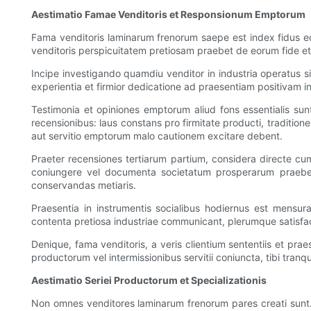
Aestimatio Famae Venditoris et Responsionum Emptorum
Fama venditoris laminarum frenorum saepe est index fidus eoru
venditoris perspicuitatem pretiosam praebet de eorum fide et 
Incipe investigando quamdiu venditor in industria operatus s
experientia et firmior dedicatione ad praesentiam positivam 
Testimonia et opiniones emptorum aliud fons essentialis sunt
recensionibus: laus constans pro firmitate producti, traditio
aut servitio emptorum malo cautionem excitare debent.
Praeter recensiones tertiarum partium, considera directe cum
coniungere vel documenta societatum prosperarum praeber
conservandas metiaris.
Praesentia in instrumentis socialibus hodiernus est mensura
contenta pretiosa industriae communicant, plerumque satisfac
Denique, fama venditoris, a veris clientium sententiis et prae
productorum vel intermissionibus servitii coniuncta, tibi tran
Aestimatio Seriei Productorum et Specializationis
Non omnes venditores laminarum frenorum pares creati sunt. 