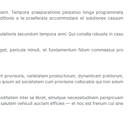
ebent. Tempora praeparationis perpetuo longa programmata
traditionis a te praeferata accommodare et solutiones casuum
ulationis secundum tempora anni. Qui consilia robusta in casu
s auget, pericula minuit, et fundamentum fidum commeatus pro
am provisoris, varietatem productorum, dynamicam pretiorum,
 te ipsum ad societatem cum provisore collocabis qui non solum
moditatem inter se librat, simulque necessitudinem perspicuam
salutem vehiculi auctam efficies — et hoc est frenum cui sine