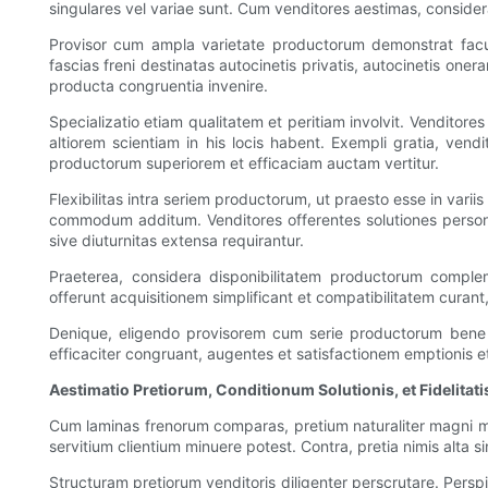
singulares vel variae sunt. Cum venditores aestimas, consid
Provisor cum ampla varietate productorum demonstrat facul
fascias freni destinatas autocinetis privatis, autocinetis onerar
producta congruentia invenire.
Specializatio etiam qualitatem et peritiam involvit. Venditore
altiorem scientiam in his locis habent. Exempli gratia, vend
productorum superiorem et efficaciam auctam vertitur.
Flexibilitas intra seriem productorum, ut praesto esse in variis
commodum additum. Venditores offerentes solutiones personal
sive diuturnitas extensa requirantur.
Praeterea, considera disponibilitatem productorum complem
offerunt acquisitionem simplificant et compatibilitatem curan
Denique, eligendo provisorem cum serie productorum bene ro
efficaciter congruant, augentes et satisfactionem emptionis et
Aestimatio Pretiorum, Conditionum Solutionis, et Fidelita
Cum laminas frenorum comparas, pretium naturaliter magni mom
servitium clientium minuere potest. Contra, pretia nimis alt
Structuram pretiorum venditoris diligenter perscrutare. Perspi