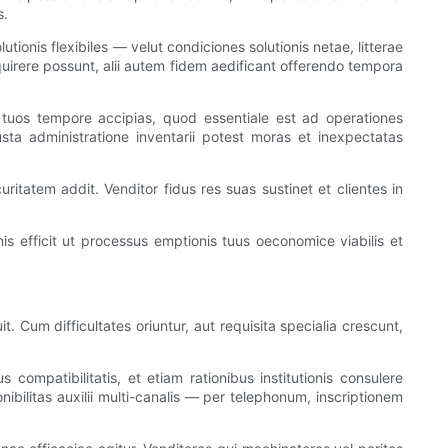
s.
ionis flexibiles — velut condiciones solutionis netae, litterae
equirere possunt, alii autem fidem aedificant offerendo tempora
s tuos tempore accipias, quod essentiale est ad operationes
ta administratione inventarii potest moras et inexpectatas
ritatem addit. Venditor fidus res suas sustinet et clientes in
is efficit ut processus emptionis tuus oeconomice viabilis et
. Cum difficultates oriuntur, aut requisita specialia crescunt,
compatibilitatis, et etiam rationibus institutionis consulere
nibilitas auxilii multi-canalis — per telephonum, inscriptionem