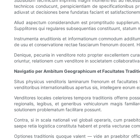
Subsidium technicum imprimis magni momenti est ad necessit
technicos conducunt, perspicientiam de specificationibus pr
adiuvat ut decisiones bene fundatas faciant et satisfactione
Aliud aspectum considerandum est promptitudo supplierum. Q
Supplitores qui regulares subsequentias constituunt, statum m
Instrumenta eruditionis et informationum commodum additum s
de usu et conservatione rectae fasciarum frenorum docent.
Denique, pecunia in venditore noto propter excellentem curam
oriuntur, relationem cum venditore in societatem collaborati
Navigatio per Ambitum Geographicum et Facultates Traditi
Situs physicus venditoris laminarum frenorum et facultates 
venditoribus internationalibus apertus sis, intellegere eoru
Venditores locales celeriores tempora traditionis offerre pos
regionalis, legibus, et generibus vehiculorum magis famili
solutionem problematum facilitare possunt.
Contra, si in scala nationali vel globali operaris, cum praebi
saepe retia logistica constituta habent et pretia vecturae co
Optiones traditionis quoque valent — vide an praebitor offi