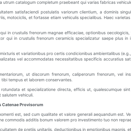
era utrum catalogum completum praebeant qui varias fabricas vehicu
tatem satisfaciendi postulatis variorum clientium, a dominis sing
iis, motociclis, et fortasse etiam vehiculis specialibus. Haec varietas e
s qui in crustulis frenorum magnae efficaciae, optionibus oecologici
itor qui in crustulis frenorum ceramicis specializatur saepe plus i
 mixturis et variationibus pro certis condicionibus ambientalibus (e.g.
izatas vel accommodatas necessitatibus specificis accuratius satis
entariorum, ut discorum frenorum, caliperorum frenorum, vel ins
t, tibi tempus et laborem conservantes.
tundata et specializatione directa, efficis ut, qualescumque sint 
 salutem vehiculi.
tis Catenae Provisorum
enti est, sed cum qualitate et valore generali aequandum est. Vendi
a sine commodis additis bonum valorem pro investimento tuo non repra
cuitatem de pretiis unitariis, deductionibus in emptionibus magnis, 