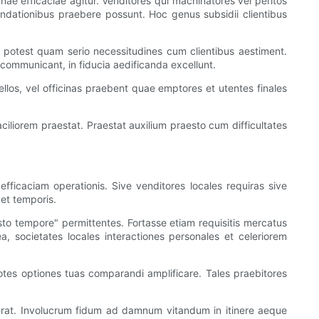
 efficaciae agitur. Venditores qui machinatores vel peritos
endationibus praebere possunt. Hoc genus subsidii clientibus
 potest quam serio necessitudines cum clientibus aestiment.
communicant, in fiducia aedificanda excellunt.
los, vel officinas praebent quae emptores et utentes finales
iliorem praestat. Praestat auxilium praesto cum difficultates
fficaciam operationis. Sive venditores locales requiras sive
et temporis.
usto tempore" permittentes. Fortasse etiam requisitis mercatus
, societates locales interactiones personales et celeriorem
e potes optiones tuas comparandi amplificare. Tales praebitores
fferat. Involucrum fidum ad damnum vitandum in itinere aeque