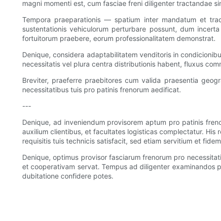
magni momenti est, cum fasciae freni diligenter tractandae sin
Tempora praeparationis — spatium inter mandatum et trad
sustentationis vehiculorum perturbare possunt, dum incerta 
fortuitorum praebere, eorum professionalitatem demonstrat.
Denique, considera adaptabilitatem venditoris in condicionib
necessitatis vel plura centra distributionis habent, fluxus c
Breviter, praeferre praebitores cum valida praesentia geogr
necessitatibus tuis pro patinis frenorum aedificat.
---
Denique, ad inveniendum provisorem aptum pro patinis freno
auxilium clientibus, et facultates logisticas complectatur. H
requisitis tuis technicis satisfacit, sed etiam servitium et fid
Denique, optimus provisor fasciarum frenorum pro necessitati
et cooperativam servat. Tempus ad diligenter examinandos pro
dubitatione confidere potes.