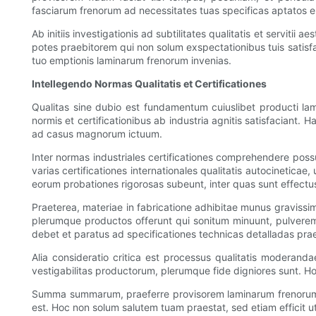
fasciarum frenorum ad necessitates tuas specificas aptatos el
Ab initiis investigationis ad subtilitates qualitatis et servitii
potes praebitorem qui non solum exspectationibus tuis satisf
tuo emptionis laminarum frenorum invenias.
Intellegendo Normas Qualitatis et Certificationes
Qualitas sine dubio est fundamentum cuiuslibet producti l
normis et certificationibus ab industria agnitis satisfaciant. H
ad casus magnorum ictuum.
Inter normas industriales certificationes comprehendere poss
varias certificationes internationales qualitatis autocinetic
eorum probationes rigorosas subeunt, inter quas sunt effectus fr
Praeterea, materiae in fabricatione adhibitae munus gravissim
plerumque productos offerunt qui sonitum minuunt, pulvere
debet et paratus ad specificationes technicas detalladas pr
Alia consideratio critica est processus qualitatis moderanda
vestigabilitas productorum, plerumque fide digniores sunt. H
Summa summarum, praeferre provisorem laminarum frenorum qu
est. Hoc non solum salutem tuam praestat, sed etiam efficit u