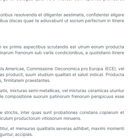
ctoribus resolvendis et diligenter aestimatis, confidenter eligere
ibus discas quae te adiuvabunt ut socium perfectum in itinere
m ex primis aspectibus scrutandis est utrum eorum producta
laminarum frenorum sub variis condicionibus, a quotidiano itinere
eratis Americae, Commissione Oeconomica pro Europa (ECE), vel
s producit, suum studium qualitati et saluti indicat. Producta
is, firmitatem praestantes.
atis, mixturas semi-metallicas, vel mixturas ceramicas utuntur
 de compositione suorum patinorum frenorum perspicuus esse
ae strictis, inter quas sunt probationes constans copiarum et
ericulum productorum vitiosorum minuens.
tur, et mensuras qualitatis severas adhibet, maximi momenti
guntur, accipias.