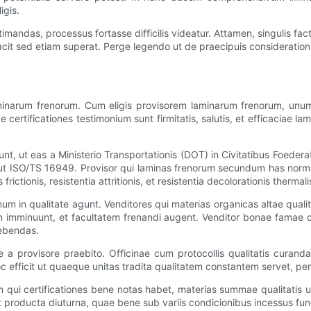
igis.
 aestimandas, processus fortasse difficilis videatur. Attamen, singulis fa
acit sed etiam superat. Perge legendo ut de praecipuis consideration
aminarum frenorum. Cum eligis provisorem laminarum frenorum, unu
ae certificationes testimonium sunt firmitatis, salutis, et efficaciae 
unt, ut eas a Ministerio Transportationis (DOT) in Civitatibus Foed
ae, ut ISO/TS 16949. Provisor qui laminas frenorum secundum has norma
ictionis, resistentia attritionis, et resistentia decolorationis thermal
um in qualitate agunt. Venditores qui materias organicas altae qualit
m imminuunt, et facultatem frenandi augent. Venditor bonae famae
aebendas.
e a provisore praebito. Officinae cum protocollis qualitatis curand
oc efficit ut quaeque unitas tradita qualitatem constantem servet, p
i certificationes bene notas habet, materias summae qualitatis uti
t producta diuturna, quae bene sub variis condicionibus incessus fun