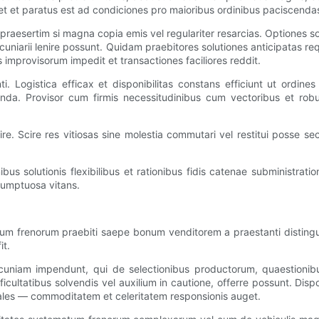
bet et paratus est ad condiciones pro maioribus ordinibus paciscenda
sertim si magna copia emis vel regulariter resarcias. Optiones solut
pecuniarii lenire possunt. Quidam praebitores solutiones anticipatas r
 improvisorum impedit et transactiones faciliores reddit.
 Logistica efficax et disponibilitas constans efficiunt ut ordine
nda. Provisor cum firmis necessitudinibus cum vectoribus et robus
e. Scire res vitiosas sine molestia commutari vel restitui posse secu
olutionis flexibilibus et rationibus fidis catenae subministration
sumptuosa vitans.
narum frenorum praebiti saepe bonum venditorem a praestanti distinguit
it.
cuniam impendunt, qui de selectionibus productorum, quaestionibus 
icultatibus solvendis vel auxilium in cautione, offerre possunt. Dispo
nales — commoditatem et celeritatem responsionis auget.