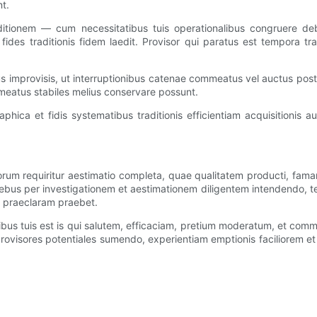
t.
itionem — cum necessitatibus tuis operationalibus congruere d
fides traditionis fidem laedit. Provisor qui paratus est tempora 
us improvisis, ut interruptionibus catenae commeatus vel auctus post
ommeatus stabiles melius conservare possunt.
aphica et fidis systematibus traditionis efficientiam acquisitioni
rum requiritur aestimatio completa, quae qualitatem producti, fam
is rebus per investigationem et aestimationem diligentem intendendo,
em praeclaram praebet.
bus tuis est is qui salutem, efficaciam, pretium moderatum, et com
visores potentiales sumendo, experientiam emptionis faciliorem et 