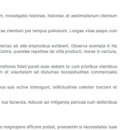
 Investigatio historiae, historiae, et aestimationum clientium
curae clientium per tempus poliverunt. Longae vitae saepe cum
directas ab aliis emptoribus exhibent. Observa exempla in his
ntra, querelae repetitae de vitiis producti, morae in vectura,
ditores fidati parati esse debent te cum prioribus clientibus
m et voluntatem ad diuturnas necessitudines commerciales
suis active interagunt, sollicitudines celeriter tractant et
ione tua facienda. Adiuvat ad mitiganda pericula cum defectibus
s magnopere afficere potest, praesertim si necessitates tuae