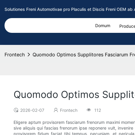
Solutiones Freni Automotivae pro Placulis et Discis Freni OEM a
Domum
Produce
Frontech
Quomodo Optimos Supplitores Fasciarum Fre
Quomodo Optimos Supplito
2026-02-07
Frontech
112
Eligere aptum provisorem fasciarum frenorum maximi momenti 
sive aliquis qui fascias frenorum ipse reponere vult, inveni
provisorem fidum faciat tibi tempus, pecuniam, et pericu