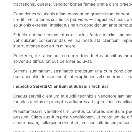
tractationis, quaere. Venditor bonae famae pretia clara prae
Conditiones solutionis etiam momentum gravissimum habent, prae
crediti, vel rationes solutionis per vices — angustias fluxus 
solutionis extensa. Intellectus harum conditionum ante tempus
Fiducia catenae commeatus est alius factor maximi momenti.
vehiculorum conservandas vel ad postulata clientium imple
interruptiones copiarum minuere.
Praeterea, de rationibus eorum reddendi et cautionibus inquir
solvendis difficultatibus celeriter adiuvat.
Summa summarum, aestimatio pretiorum una cum condicionibus s
operationaliter lenis maneat, interruptiones vel compromissa 
Inspectio Servitii Clientium et Subsidii Technici
Gradus servitii clientium et auxilii technici a venditore lami
facultas peritos et promptos adiutores attingere inestimabilis f
Praestantissimi venditores in peritos curatores clientium pe
possunt. Etiam auxilium post venditionem, ut consilium de diff
electronicam, colloquium directum, vel consultationes perso