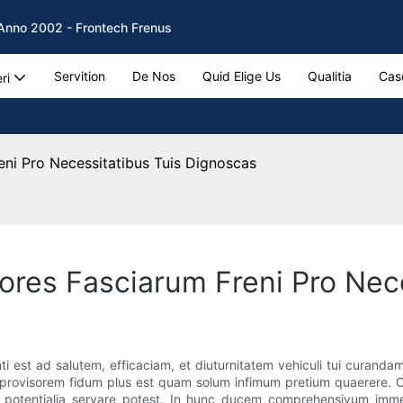
b Anno 2002 - Frontech Frenus
Servition
De Nos
Quid Elige Us
Qualitia
Cas
ri
ni Pro Necessitatibus Tuis Dignoscas
res Fasciarum Freni Pro Nece
est ad salutem, efficaciam, et diuturnitatem vehiculi tui curandam.
re provisorem fidum plus est quam solum infimum pretium quaerere. Cu
la potentialia servare potest. In hunc ducem comprehensivum imm