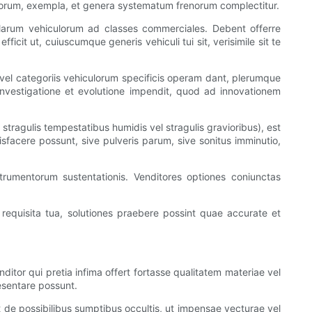
lorum, exempla, et genera systematum frenorum complectitur.
ularum vehiculorum ad classes commerciales. Debent offerre
fficit ut, cuiuscumque generis vehiculi tui sit, verisimile sit te
s, vel categoriis vehiculorum specificis operam dant, plerumque
n investigatione et evolutione impendit, quod ad innovationem
, stragulis tempestatibus humidis vel stragulis gravioribus), est
facere possunt, sive pulveris parum, sive sonitus imminutio,
trumentorum sustentationis. Venditores optiones coniunctas
requisita tua, solutiones praebere possint quae accurate et
tor qui pretia infima offert fortasse qualitatem materiae vel
esentare possunt.
et de possibilibus sumptibus occultis, ut impensae vecturae vel