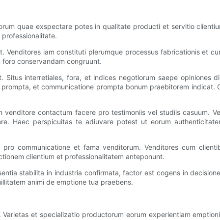
m quae exspectare potes in qualitate producti et servitio clientium.
professionalitate.
it. Venditores iam constituti plerumque processus fabricationis et 
in foro conservandam congruunt.
. Situs interretiales, fora, et indices negotiorum saepe opiniones 
ne prompta, et communicatione prompta bonum praebitorem indicat. Co
 venditore contactum facere pro testimoniis vel studiis casuum. Ven
e. Haec perspicuitas te adiuvare potest ut eorum authenticitate
 pro communicatione et fama venditorum. Venditores cum clientibus 
tionem clientium et professionalitatem anteponunt.
sentia stabilita in industria confirmata, factor est cogens in decis
quillitatem animi de emptione tua praebens.
Varietas et specializatio productorum eorum experientiam emptioni