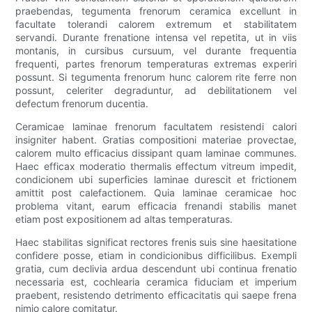
praebendas, tegumenta frenorum ceramica excellunt in
facultate tolerandi calorem extremum et stabilitatem
servandi. Durante frenatione intensa vel repetita, ut in viis
montanis, in cursibus cursuum, vel durante frequentia
frequenti, partes frenorum temperaturas extremas experiri
possunt. Si tegumenta frenorum hunc calorem rite ferre non
possunt, celeriter degraduntur, ad debilitationem vel
defectum frenorum ducentia.
Ceramicae laminae frenorum facultatem resistendi calori
insigniter habent. Gratias compositioni materiae provectae,
calorem multo efficacius dissipant quam laminae communes.
Haec efficax moderatio thermalis effectum vitreum impedit,
condicionem ubi superficies laminae durescit et frictionem
amittit post calefactionem. Quia laminae ceramicae hoc
problema vitant, earum efficacia frenandi stabilis manet
etiam post expositionem ad altas temperaturas.
Haec stabilitas significat rectores frenis suis sine haesitatione
confidere posse, etiam in condicionibus difficilibus. Exempli
gratia, cum declivia ardua descendunt ubi continua frenatio
necessaria est, cochlearia ceramica fiduciam et imperium
praebent, resistendo detrimento efficacitatis qui saepe frena
nimio calore comitatur.