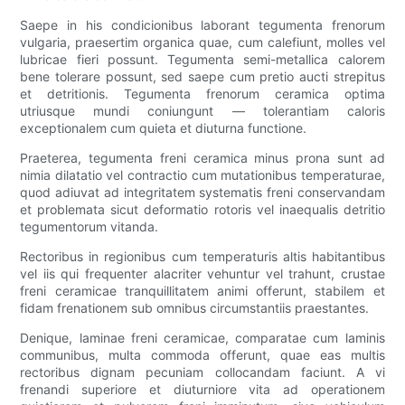
Saepe in his condicionibus laborant tegumenta frenorum
vulgaria, praesertim organica quae, cum calefiunt, molles vel
lubricae fieri possunt. Tegumenta semi-metallica calorem
bene tolerare possunt, sed saepe cum pretio aucti strepitus
et detritionis. Tegumenta frenorum ceramica optima
utriusque mundi coniungunt — tolerantiam caloris
exceptionalem cum quieta et diuturna functione.
Praeterea, tegumenta freni ceramica minus prona sunt ad
nimia dilatatio vel contractio cum mutationibus temperaturae,
quod adiuvat ad integritatem systematis freni conservandam
et problemata sicut deformatio rotoris vel inaequalis detritio
tegumentorum vitanda.
Rectoribus in regionibus cum temperaturis altis habitantibus
vel iis qui frequenter alacriter vehuntur vel trahunt, crustae
freni ceramicae tranquillitatem animi offerunt, stabilem et
fidam frenationem sub omnibus circumstantiis praestantes.
Denique, laminae freni ceramicae, comparatae cum laminis
communibus, multa commoda offerunt, quae eas multis
rectoribus dignam pecuniam collocandam faciunt. A vi
frenandi superiore et diuturniore vita ad operationem