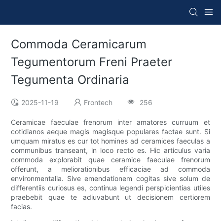
Commoda Ceramicarum
Tegumentorum Freni Praeter
Tegumenta Ordinaria
2025-11-19
Frontech
256
Ceramicae faeculae frenorum inter amatores curruum et
cotidianos aeque magis magisque populares factae sunt. Si
umquam miratus es cur tot homines ad ceramices faeculas a
communibus transeant, in loco recto es. Hic articulus varia
commoda explorabit quae ceramice faeculae frenorum
offerunt, a meliorationibus efficaciae ad commoda
environmentalia. Sive emendationem cogitas sive solum de
differentiis curiosus es, continua legendi perspicientias utiles
praebebit quae te adiuvabunt ut decisionem certiorem
facias.