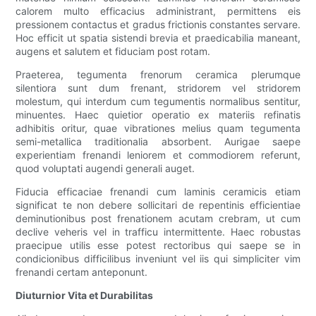
calorem multo efficacius administrant, permittens eis
pressionem contactus et gradus frictionis constantes servare.
Hoc efficit ut spatia sistendi brevia et praedicabilia maneant,
augens et salutem et fiduciam post rotam.
Praeterea, tegumenta frenorum ceramica plerumque
silentiora sunt dum frenant, stridorem vel stridorem
molestum, qui interdum cum tegumentis normalibus sentitur,
minuentes. Haec quietior operatio ex materiis refinatis
adhibitis oritur, quae vibrationes melius quam tegumenta
semi-metallica traditionalia absorbent. Aurigae saepe
experientiam frenandi leniorem et commodiorem referunt,
quod voluptati augendi generali auget.
Fiducia efficaciae frenandi cum laminis ceramicis etiam
significat te non debere sollicitari de repentinis efficientiae
deminutionibus post frenationem acutam crebram, ut cum
declive veheris vel in trafficu intermittente. Haec robustas
praecipue utilis esse potest rectoribus qui saepe se in
condicionibus difficilibus inveniunt vel iis qui simpliciter vim
frenandi certam anteponunt.
Diuturnior Vita et Durabilitas