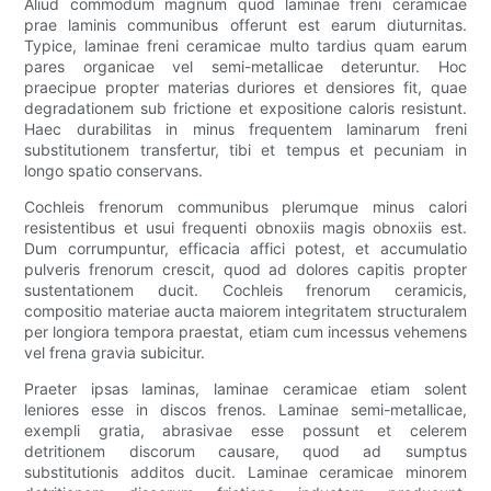
Aliud commodum magnum quod laminae freni ceramicae
prae laminis communibus offerunt est earum diuturnitas.
Typice, laminae freni ceramicae multo tardius quam earum
pares organicae vel semi-metallicae deteruntur. Hoc
praecipue propter materias duriores et densiores fit, quae
degradationem sub frictione et expositione caloris resistunt.
Haec durabilitas in minus frequentem laminarum freni
substitutionem transfertur, tibi et tempus et pecuniam in
longo spatio conservans.
Cochleis frenorum communibus plerumque minus calori
resistentibus et usui frequenti obnoxiis magis obnoxiis est.
Dum corrumpuntur, efficacia affici potest, et accumulatio
pulveris frenorum crescit, quod ad dolores capitis propter
sustentationem ducit. Cochleis frenorum ceramicis,
compositio materiae aucta maiorem integritatem structuralem
per longiora tempora praestat, etiam cum incessus vehemens
vel frena gravia subicitur.
Praeter ipsas laminas, laminae ceramicae etiam solent
leniores esse in discos frenos. Laminae semi-metallicae,
exempli gratia, abrasivae esse possunt et celerem
detritionem discorum causare, quod ad sumptus
substitutionis additos ducit. Laminae ceramicae minorem