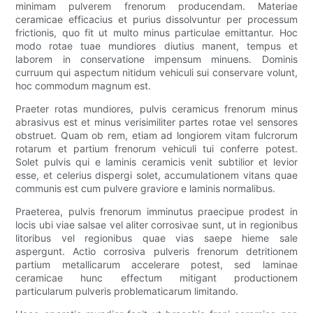
minimam pulverem frenorum producendam. Materiae
ceramicae efficacius et purius dissolvuntur per processum
frictionis, quo fit ut multo minus particulae emittantur. Hoc
modo rotae tuae mundiores diutius manent, tempus et
laborem in conservatione impensum minuens. Dominis
curruum qui aspectum nitidum vehiculi sui conservare volunt,
hoc commodum magnum est.
Praeter rotas mundiores, pulvis ceramicus frenorum minus
abrasivus est et minus verisimiliter partes rotae vel sensores
obstruet. Quam ob rem, etiam ad longiorem vitam fulcrorum
rotarum et partium frenorum vehiculi tui conferre potest.
Solet pulvis qui e laminis ceramicis venit subtilior et levior
esse, et celerius dispergi solet, accumulationem vitans quae
communis est cum pulvere graviore e laminis normalibus.
Praeterea, pulvis frenorum imminutus praecipue prodest in
locis ubi viae salsae vel aliter corrosivae sunt, ut in regionibus
litoribus vel regionibus quae vias saepe hieme sale
aspergunt. Actio corrosiva pulveris frenorum detritionem
partium metallicarum accelerare potest, sed laminae
ceramicae hunc effectum mitigant productionem
particularum pulveris problematicarum limitando.