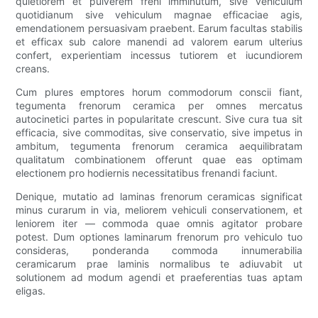
quietiorem et pulverem freni imminutum, sive vehiculum
quotidianum sive vehiculum magnae efficaciae agis,
emendationem persuasivam praebent. Earum facultas stabilis
et efficax sub calore manendi ad valorem earum ulterius
confert, experientiam incessus tutiorem et iucundiorem
creans.
Cum plures emptores horum commodorum conscii fiant,
tegumenta frenorum ceramica per omnes mercatus
autocinetici partes in popularitate crescunt. Sive cura tua sit
efficacia, sive commoditas, sive conservatio, sive impetus in
ambitum, tegumenta frenorum ceramica aequilibratam
qualitatum combinationem offerunt quae eas optimam
electionem pro hodiernis necessitatibus frenandi faciunt.
Denique, mutatio ad laminas frenorum ceramicas significat
minus curarum in via, meliorem vehiculi conservationem, et
leniorem iter — commoda quae omnis agitator probare
potest. Dum optiones laminarum frenorum pro vehiculo tuo
consideras, ponderanda commoda innumerabilia
ceramicarum prae laminis normalibus te adiuvabit ut
solutionem ad modum agendi et praeferentias tuas aptam
eligas.