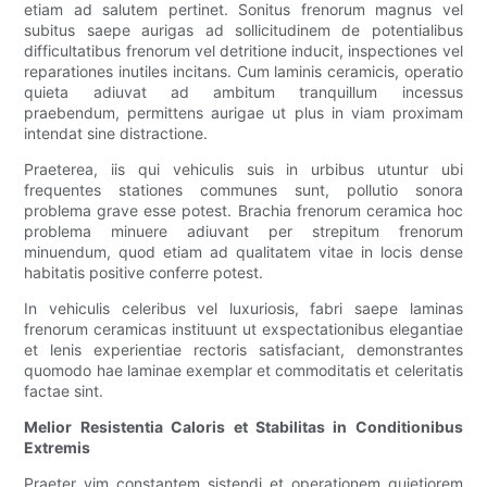
etiam ad salutem pertinet. Sonitus frenorum magnus vel
subitus saepe aurigas ad sollicitudinem de potentialibus
difficultatibus frenorum vel detritione inducit, inspectiones vel
reparationes inutiles incitans. Cum laminis ceramicis, operatio
quieta adiuvat ad ambitum tranquillum incessus
praebendum, permittens aurigae ut plus in viam proximam
intendat sine distractione.
Praeterea, iis qui vehiculis suis in urbibus utuntur ubi
frequentes stationes communes sunt, pollutio sonora
problema grave esse potest. Brachia frenorum ceramica hoc
problema minuere adiuvant per strepitum frenorum
minuendum, quod etiam ad qualitatem vitae in locis dense
habitatis positive conferre potest.
In vehiculis celeribus vel luxuriosis, fabri saepe laminas
frenorum ceramicas instituunt ut exspectationibus elegantiae
et lenis experientiae rectoris satisfaciant, demonstrantes
quomodo hae laminae exemplar et commoditatis et celeritatis
factae sint.
Melior Resistentia Caloris et Stabilitas in Conditionibus
Extremis
Praeter vim constantem sistendi et operationem quietiorem