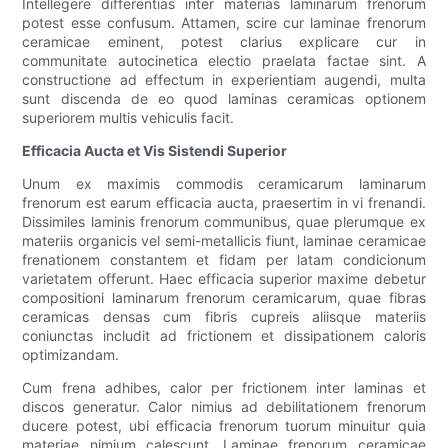
Intellegere differentias inter materias laminarum frenorum
potest esse confusum. Attamen, scire cur laminae frenorum
ceramicae eminent, potest clarius explicare cur in
communitate autocinetica electio praelata factae sint. A
constructione ad effectum in experientiam augendi, multa
sunt discenda de eo quod laminas ceramicas optionem
superiorem multis vehiculis facit.
Efficacia Aucta et Vis Sistendi Superior
Unum ex maximis commodis ceramicarum laminarum
frenorum est earum efficacia aucta, praesertim in vi frenandi.
Dissimiles laminis frenorum communibus, quae plerumque ex
materiis organicis vel semi-metallicis fiunt, laminae ceramicae
frenationem constantem et fidam per latam condicionum
varietatem offerunt. Haec efficacia superior maxime debetur
compositioni laminarum frenorum ceramicarum, quae fibras
ceramicas densas cum fibris cupreis aliisque materiis
coniunctas includit ad frictionem et dissipationem caloris
optimizandam.
Cum frena adhibes, calor per frictionem inter laminas et
discos generatur. Calor nimius ad debilitationem frenorum
ducere potest, ubi efficacia frenorum tuorum minuitur quia
materiae nimium calescunt. Laminae frenorum ceramicae