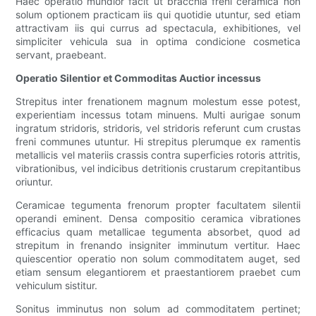
Haec operatio mundior facit ut bracchia freni ceramica non
solum optionem practicam iis qui quotidie utuntur, sed etiam
attractivam iis qui currus ad spectacula, exhibitiones, vel
simpliciter vehicula sua in optima condicione cosmetica
servant, praebeant.
Operatio Silentior et Commoditas Auctior incessus
Strepitus inter frenationem magnum molestum esse potest,
experientiam incessus totam minuens. Multi aurigae sonum
ingratum stridoris, stridoris, vel stridoris referunt cum crustas
freni communes utuntur. Hi strepitus plerumque ex ramentis
metallicis vel materiis crassis contra superficies rotoris attritis,
vibrationibus, vel indicibus detritionis crustarum crepitantibus
oriuntur.
Ceramicae tegumenta frenorum propter facultatem silentii
operandi eminent. Densa compositio ceramica vibrationes
efficacius quam metallicae tegumenta absorbet, quod ad
strepitum in frenando insigniter imminutum vertitur. Haec
quiescentior operatio non solum commoditatem auget, sed
etiam sensum elegantiorem et praestantiorem praebet cum
vehiculum sistitur.
Sonitus imminutus non solum ad commoditatem pertinet;