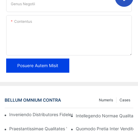
Genus Negotii
Contentus
Posuere Autem Misit
BELLUM OMNIUM CONTRA
Numeris
Cases
Inveniendo Distributores Fideles Fasciarum Freni pro Negotio T
Intellegendo Normae Qualitatis
Praestantissimae Qualitates Venditoris Fideli Plagularum Freni
Quomodo Pretia Inter Venditor