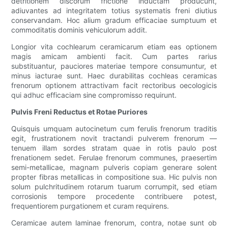
detritionem discorum frictione inductam producunt,
adiuvantes ad integritatem totius systematis freni diutius
conservandam. Hoc alium gradum efficaciae sumptuum et
commoditatis dominis vehiculorum addit.
Longior vita cochlearum ceramicarum etiam eas optionem
magis amicam ambienti facit. Cum partes rarius
substituantur, pauciores materiae tempore consumuntur, et
minus iacturae sunt. Haec durabilitas cochleas ceramicas
frenorum optionem attractivam facit rectoribus oecologicis
qui adhuc efficaciam sine compromisso requirunt.
Pulvis Freni Reductus et Rotae Puriores
Quisquis umquam autocinetum cum ferulis frenorum traditis
egit, frustrationem novit tractandi pulverem frenorum —
tenuem illam sordes stratam quae in rotis paulo post
frenationem sedet. Ferulae frenorum communes, praesertim
semi-metallicae, magnam pulveris copiam generare solent
propter fibras metallicas in compositione sua. Hic pulvis non
solum pulchritudinem rotarum tuarum corrumpit, sed etiam
corrosionis tempore procedente contribuere potest,
frequentiorem purgationem et curam requirens.
Ceramicae autem laminae frenorum, contra, notae sunt ob