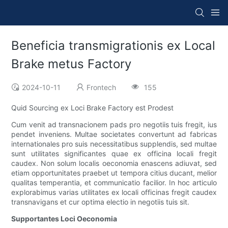
Beneficia transmigrationis ex Local
Brake metus Factory
2024-10-11
Frontech
155
Quid Sourcing ex Loci Brake Factory est Prodest
Cum venit ad transnacionem pads pro negotiis tuis fregit, ius
pendet inveniens. Multae societates convertunt ad fabricas
internationales pro suis necessitatibus supplendis, sed multae
sunt utilitates significantes quae ex officina locali fregit
caudex. Non solum localis oeconomia enascens adiuvat, sed
etiam opportunitates praebet ut tempora citius ducant, melior
qualitas temperantia, et communicatio facilior. In hoc articulo
explorabimus varias utilitates ex locali officinas fregit caudex
transnavigans et cur optima electio in negotiis tuis sit.
Supportantes Loci Oeconomia