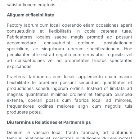
satisfactionem emptoris.
Aliquam et flexibilitate
Factory labrum cum locali operando etiam occasiones aperit
consuetudinis et flexibilitatis in copia catenae tuae.
Fabricatores locales saepe magis prompti ac possunt
accommodare consuetudini ordinum, postulationum
specialium, ac singularum uberum specificationum. Hoc
peculiariter utile est ad negotia cum certis uber requisitis vel
ad consuetudines vel ad proprietates fructus spectantes
explicandas.
Praeterea laborantes cum locali supplemento etiam maiore
flexibilitate te praebere possunt secundum quantitates et
productiones schedulingorum ordinis. Instead of limitata ad
magnas quantitates minimas ordinem et tempora plumbea
extensa, operari possis cum fabrica locali ad minores,
frequentiores ordines meliores align cum negotiis tuis
producere potes.
Diu terminus Relationes et Partnerships
Demum, e vasculo locali fracto fabricae, ad diuturnum
tempus relationes et societates evolutionem ducere potest