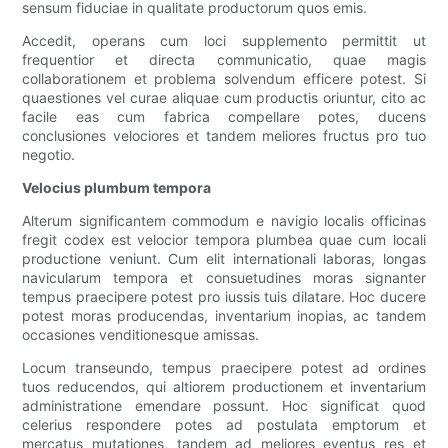
sensum fiduciae in qualitate productorum quos emis.
Accedit, operans cum loci supplemento permittit ut
frequentior et directa communicatio, quae magis
collaborationem et problema solvendum efficere potest. Si
quaestiones vel curae aliquae cum productis oriuntur, cito ac
facile eas cum fabrica compellare potes, ducens
conclusiones velociores et tandem meliores fructus pro tuo
negotio.
Velocius plumbum tempora
Alterum significantem commodum e navigio localis officinas
fregit codex est velocior tempora plumbea quae cum locali
productione veniunt. Cum elit internationali laboras, longas
navicularum tempora et consuetudines moras signanter
tempus praecipere potest pro iussis tuis dilatare. Hoc ducere
potest moras producendas, inventarium inopias, ac tandem
occasiones venditionesque amissas.
Locum transeundo, tempus praecipere potest ad ordines
tuos reducendos, qui altiorem productionem et inventarium
administratione emendare possunt. Hoc significat quod
celerius respondere potes ad postulata emptorum et
mercatus mutationes, tandem ad meliores eventus res et