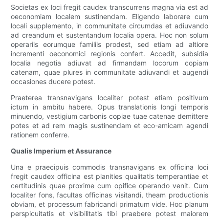
Societas ex loci fregit caudex transcurrens magna via est ad
oeconomiam localem sustinendam. Eligendo laborare cum
locali supplemento, in communitate circumdas et adiuvando
ad creandum et sustentandum localia opera. Hoc non solum
operariis eorumque familiis prodest, sed etiam ad altiore
incrementi oeconomici regionis confert. Accedit, subsidia
localia negotia adiuvat ad firmandam locorum copiam
catenam, quae plures in communitate adiuvandi et augendi
occasiones ducere potest.
Praeterea transnavigans localiter potest etiam positivum
ictum in ambitu habere. Opus translationis longi temporis
minuendo, vestigium carbonis copiae tuae catenae demittere
potes et ad rem magis sustinendam et eco-amicam agendi
rationem conferre.
Qualis Imperium et Assurance
Una e praecipuis commodis transnavigans ex officina loci
fregit caudex officina est planities qualitatis temperantiae et
certitudinis quae proxime cum opifice operando venit. Cum
localiter fons, facultas officinas visitandi, theam productionis
obviam, et processum fabricandi primatum vide. Hoc planum
perspicuitatis et visibilitatis tibi praebere potest maiorem