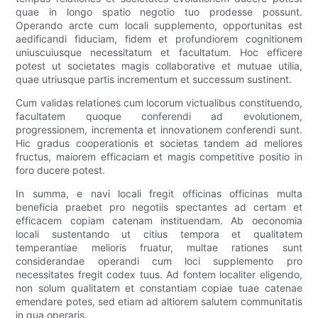
quae in longo spatio negotio tuo prodesse possunt.
Operando arcte cum locali supplemento, opportunitas est
aedificandi fiduciam, fidem et profundiorem cognitionem
uniuscuiusque necessitatum et facultatum. Hoc efficere
potest ut societates magis collaborative et mutuae utilia,
quae utriusque partis incrementum et successum sustinent.
Cum validas relationes cum locorum victualibus constituendo,
facultatem quoque conferendi ad evolutionem,
progressionem, incrementa et innovationem conferendi sunt.
Hic gradus cooperationis et societas tandem ad meliores
fructus, maiorem efficaciam et magis competitive positio in
foro ducere potest.
In summa, e navi locali fregit officinas officinas multa
beneficia praebet pro negotiis spectantes ad certam et
efficacem copiam catenam instituendam. Ab oeconomia
locali sustentando ut citius tempora et qualitatem
temperantiae melioris fruatur, multae rationes sunt
considerandae operandi cum loci supplemento pro
necessitates fregit codex tuus. Ad fontem localiter eligendo,
non solum qualitatem et constantiam copiae tuae catenae
emendare potes, sed etiam ad altiorem salutem communitatis
in qua operaris.