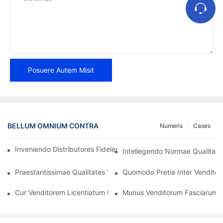
Posuere Autem Misit
BELLUM OMNIUM CONTRA
Numeris
Cases
Inveniendo Distributores Fideles Fasciarum Freni pro Negotio T
Intellegendo Normae Qualitatis
Praestantissimae Qualitates Venditoris Fideli Plagularum Freni
Quomodo Pretia Inter Venditor
Cur Venditorem Licentiatum Fasciarum Freni Eligere Debeas
Munus Venditorum Fasciarum Fr