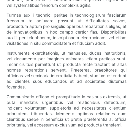
vel systematibus frenorum complexis agitis.
Turmae auxilii technici peritae in technologiarum fasciarum
frenorum te adiuvare possunt ut difficultates solvas,
productum aptum pro singulis operibus reparationis eligas, et
de innovationibus in hoc campo certior fias. Disponibilitas
auxilii per telephonum, inscriptionem electronicam, vel etiam
visitationes in situ commoditatem et fiduciam addit.
Instrumenta exercitationis, ut manuales, duces institutionis,
vel documenta per imagines animatas, etiam pretiosa sunt.
Technicis tuis permittunt ut producta recte tractent et altas
normas reparationis servent. Praeterea, praebitores qui
officinas vel seminaria interretialia habent, studium ostendunt
ad clientes suos educandos et ad societates diuturnas
fovendas.
Communicatio efficax et promptitudo in casibus extremis, ut
puta mandatis urgentibus vel relationibus defectuum,
indicant voluntatem suppletoris ad necessitates clientium
prioritatem tribuendas. Memento optimas relationes cum
clientibus saepe in beneficia ut pretia praeferentialia, officia
prioritaria, vel accessum exclusivum ad producta transferri.