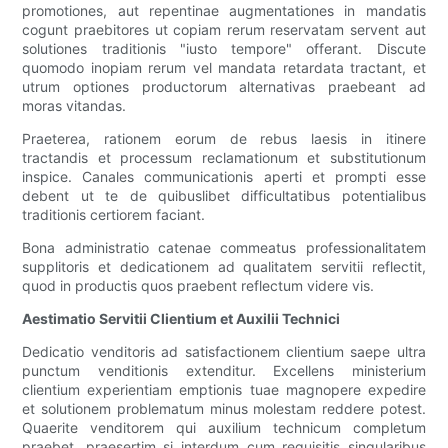
promotiones, aut repentinae augmentationes in mandatis
cogunt praebitores ut copiam rerum reservatam servent aut
solutiones traditionis "iusto tempore" offerant. Discute
quomodo inopiam rerum vel mandata retardata tractant, et
utrum optiones productorum alternativas praebeant ad
moras vitandas.
Praeterea, rationem eorum de rebus laesis in itinere
tractandis et processum reclamationum et substitutionum
inspice. Canales communicationis aperti et prompti esse
debent ut te de quibuslibet difficultatibus potentialibus
traditionis certiorem faciant.
Bona administratio catenae commeatus professionalitatem
supplitoris et dedicationem ad qualitatem servitii reflectit,
quod in productis quos praebent reflectum videre vis.
Aestimatio Servitii Clientium et Auxilii Technici
Dedicatio venditoris ad satisfactionem clientium saepe ultra
punctum venditionis extenditur. Excellens ministerium
clientium experientiam emptionis tuae magnopere expedire
et solutionem problematum minus molestam reddere potest.
Quaerite venditorem qui auxilium technicum completum
praebet, praesertim si interdum cum requisitis singularibus