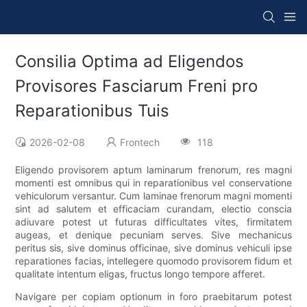
Consilia Optima ad Eligendos
Provisores Fasciarum Freni pro
Reparationibus Tuis
2026-02-08
Frontech
118
Eligendo provisorem aptum laminarum frenorum, res magni
momenti est omnibus qui in reparationibus vel conservatione
vehiculorum versantur. Cum laminae frenorum magni momenti
sint ad salutem et efficaciam curandam, electio conscia
adiuvare potest ut futuras difficultates vites, firmitatem
augeas, et denique pecuniam serves. Sive mechanicus
peritus sis, sive dominus officinae, sive dominus vehiculi ipse
reparationes facias, intellegere quomodo provisorem fidum et
qualitate intentum eligas, fructus longo tempore afferet.
Navigare per copiam optionum in foro praebitarum potest