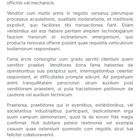
officinis vel mechanicis.
Venditor cum multis annis in negotio versatus plerumque
processus acquisitionis, qualitatis moderationis, et traditionis
expolivit, quo faciliores tibi transactiones fiant. Etiam
verisimilius est eos habere peritiam amplam technologiarum
faucium frenorum et inclinationum emergentium, quo
producta renovata offerre possint quae requisitis vehiculorum
hodiernorum respondeant.
Fama arcte coniungitur cum gradu servitii clientium quem
venditor praebet. Venditores bona fama habentes de
operationibus suis perspicui sunt, interrogationibus celeriter
respondent, et difficultates prompte solvunt. Ad perpetuam
animi tranquillitatem perscrutari utrum auxilium post
venditionem praestent, ut puta tractationem petitionum de
cautione vel auxilium technicum.
Praeterea, praebitores qui in eventibus, exhibitionibus, vel
societatibus industrialibus participant, dedicationem erga
suum campum demonstrant, quod te de eorum fide magis
confirmat. Noli dubitare petere testimonia vel exempla
casuum quae ostendunt quomodo cum negotiis sicut tua
feliciter collaboraverint.