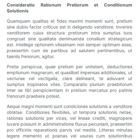
Consideratio Rationum Pretiorum et Conditionum
Solutionis
Quamquam qualitas et fides maximi momenti sunt, pretium
sine dubio factor criticus est in deligendo venditore. Invenire
venditorem cuius structura pretiorum intra sumptus tuos
congruat sine qualitate deminuenda consilium strategicum
est. Intellege optionem vilissimam non semper optimam esse,
praesertim cum de partibus ad salutem pertinentibus, ut
taeniis frenorum, agitur.
Pretia perspicua, quae pretium per unitatem, deductiones
emptionum magnarum, et quaslibet impensas additionales, ut
vecturae vel vectigalia, clare delineant, te adiuvant ut
sumptus inopinatos vites. Comparatio plurium praebitorum
inter se tibi perspicientiam in pretium mercatus pro patinis
frenorum praebere potest.
Aeque magni momenti sunt condiciones solutionis a venditore
oblatae. Conditiones flexibiles, ut tempora solutionis netae,
rationes solutionis per vices, vel lineae crediti, magnopere
iuvare possunt in administratione fluxus pecuniarii, praesertim
pro officinis reparationis parvis vel mediis. Litteras minutas
legere memento ut poenas vel usuras cum solutionibus