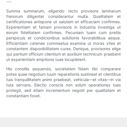
---
Summa summarum, eligendo recto provisore laminarum
frenorum diligenter considerantur multa. Qualitatem et
certificationes antepone ut salutem et efficaciam confirmes.
Experientiam et famam provisoris in industria investiga ut
eorum fidelitatem confirmes. Pecuniam tuam cum pretiis
perspicuis et condicionibus solutionis favorabilibus aequa.
Efficientiam catenae commeatus examina ut moras vites et
constantem disponibilitatem cures. Denique, provisores elige
qui peritum officium clientium et auxilium technicum praebent
ut experientiam emptionis tuae locupletent.
His consiliis sequendo, societatem fidam tibi comparare
potes quae negotium tuum reparationis sustineat et clientibus
tuis tranquillitatem animi praebeat, vehicula—et vitas—in via
tuta servans. Electio conscia non solum operationes tuas
protegit, sed etiam incrementum negotii per qualitatem et
constantiam fovet.