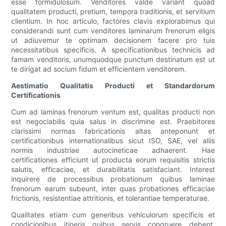
esse formidulosum. Venditores valde variant quoad
qualitatem producti, pretium, tempora traditionis, et servitium
clientium. In hoc articulo, factores clavis explorabimus qui
considerandi sunt cum venditores laminarum frenorum eligis
ut adiuvemur te optimam decisionem facere pro tuis
necessitatibus specificis. A specificationibus technicis ad
famam venditoris, unumquodque punctum destinatum est ut
te dirigat ad socium fidum et efficientem venditorem.
Aestimatio Qualitatis Producti et Standardorum
Certificationis
Cum ad laminas frenorum ventum est, qualitas producti non
est negociabilis quia salus in discrimine est. Praebitores
clarissimi normas fabricationis altas anteponunt et
certificationibus internationalibus sicut ISO, SAE, vel aliis
normis industriae autocineticae adhaerent. Hae
certificationes efficiunt ut producta eorum requisitis strictis
salutis, efficaciae, et durabilitatis satisfaciant. Interest
inquirere de processibus probationum quibus laminae
frenorum earum subeunt, inter quas probationes efficaciae
frictionis, resistentiae attritionis, et tolerantiae temperaturae.
Qualitates etiam cum generibus vehiculorum specificis et
condicionibus itineris quibus servis congruere debent.