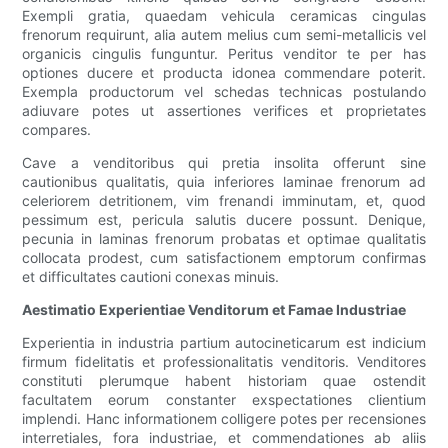
Exempli gratia, quaedam vehicula ceramicas cingulas
frenorum requirunt, alia autem melius cum semi-metallicis vel
organicis cingulis funguntur. Peritus venditor te per has
optiones ducere et producta idonea commendare poterit.
Exempla productorum vel schedas technicas postulando
adiuvare potes ut assertiones verifices et proprietates
compares.
Cave a venditoribus qui pretia insolita offerunt sine
cautionibus qualitatis, quia inferiores laminae frenorum ad
celeriorem detritionem, vim frenandi imminutam, et, quod
pessimum est, pericula salutis ducere possunt. Denique,
pecunia in laminas frenorum probatas et optimae qualitatis
collocata prodest, cum satisfactionem emptorum confirmas
et difficultates cautioni conexas minuis.
Aestimatio Experientiae Venditorum et Famae Industriae
Experientia in industria partium autocineticarum est indicium
firmum fidelitatis et professionalitatis venditoris. Venditores
constituti plerumque habent historiam quae ostendit
facultatem eorum constanter exspectationes clientium
implendi. Hanc informationem colligere potes per recensiones
interretiales, fora industriae, et commendationes ab aliis