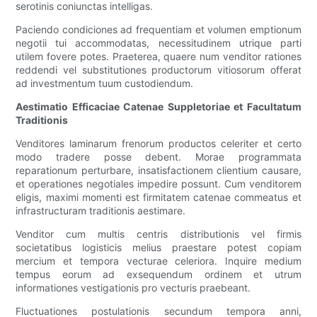
serotinis coniunctas intelligas.
Paciendo condiciones ad frequentiam et volumen emptionum
negotii tui accommodatas, necessitudinem utrique parti
utilem fovere potes. Praeterea, quaere num venditor rationes
reddendi vel substitutiones productorum vitiosorum offerat
ad investmentum tuum custodiendum.
Aestimatio Efficaciae Catenae Suppletoriae et Facultatum
Traditionis
Venditores laminarum frenorum productos celeriter et certo
modo tradere posse debent. Morae programmata
reparationum perturbare, insatisfactionem clientium causare,
et operationes negotiales impedire possunt. Cum venditorem
eligis, maximi momenti est firmitatem catenae commeatus et
infrastructuram traditionis aestimare.
Venditor cum multis centris distributionis vel firmis
societatibus logisticis melius praestare potest copiam
mercium et tempora vecturae celeriora. Inquire medium
tempus eorum ad exsequendum ordinem et utrum
informationes vestigationis pro vecturis praebeant.
Fluctuationes postulationis secundum tempora anni,