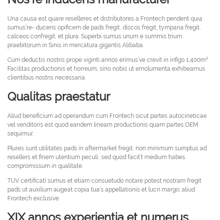
Una causa est quare reselleres et distributores a Frontech pendent quia
sumus’re- ducens opificem de pads fregit, discos fregit, tympana fregit,
calceos confregit, et plura. Superbi sumus unum e summis trium
praebitorum in Sinis in mercatura gigantis Alibaba.
Cum deductis nostris prope viginti annos erimus’ve crevit in infigo 1,400m²
Facilitas productionis et horreum, sino nobis ut emolumenta exhibeamus
clientibus nostris necessaria
Qualitas praestatur
Aliud beneficium ad operandum cum Frontech sicut partes autocineticae
vel venditoris est quod eandem lineam productionis quam partes OEM
sequimur.
Plures sunt utilitates pads in aftermarket fregit, non minimum sumptus ad
resellers et finem utentium peculi, sed quod facit’t medium habes
compromissum in qualitate.
TUV certificati sumus et etiam consuetudo notare potest nostram fregit
pads ut auxilium augeat copia tua’s appellationis et lucri margo; aliud
Frontech exclusive
XIX annos experientia et numerus