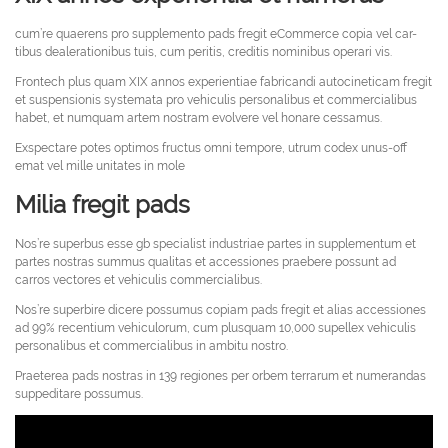
cum’re quaerens pro supplemento pads fregit eCommerce copia vel car-
tibus dealerationibus tuis, cum peritis, creditis nominibus operari vis.
Frontech plus quam XIX annos experientiae fabricandi autocineticam fregit
et suspensionis systemata pro vehiculis personalibus et commercialibus
habet, et numquam artem nostram evolvere vel honare cessamus.
Exspectare potes optimos fructus omni tempore, utrum codex unus-off
emat vel mille unitates in mole
Milia fregit pads
Nos’re superbus esse gb specialist industriae partes in supplementum et
partes nostras summus qualitas et accessiones praebere possunt ad
carros vectores et vehiculis commercialibus.
Nos’re superbire dicere possumus copiam pads fregit et alias accessiones
ad 99% recentium vehiculorum, cum plusquam 10,000 supellex vehiculis
personalibus et commercialibus in ambitu nostro.
Praeterea pads nostras in 139 regiones per orbem terrarum et numerandas
suppeditare possumus.