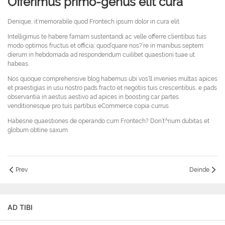
Offerimus primo-genus elit cura
Denique, it’memorabile quod Frontech ipsum dolor in cura elit.
Intelligimus te habere famam sustentandi ac velle offerre clientibus tuis
modo optimos fructus et officia: quod’quare nos?’re in manibus septem
dierum in hebdomada ad respondendum cuilibet quaestioni tuae ut
habeas.
Nos quoque comprehensive blog habemus ubi vos’ll invenies multas apices
et praestigias in usu nostro pads fracto et negotiis tuis crescentibus, e pads
observantia in aestus aestivo ad apices in boosting car partes
venditionesque pro tuis partibus eCommerce copia currus
Habesne quaestiones de operando cum Frontech? Don’t^rium dubitas et
globum obtine saxum.
Prev
Deinde
AD TIBI