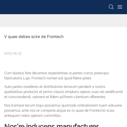
V quae debes scire de Frontech
2023-04-13
Cum duobus fere decenniis experientiae ut partes currus praecipui
fabricatoris Lupi, Frontech nomen est quod fidere potes.
Auto partes reselleres et distributores terrarum pendent a nostris
qualitatibus productis et primo-classis emptoris operas suas res aedificandi
et conscendendi, valorem et fidem ad finem clientium offerentes.
Nos’d amare tecum loqui possemus quomodo ordinationem tuam adiuvare
possemus; ante nos’ve compone aliqua ex iis quae de Frontecho scias
antequam nobis operam committas…
Nos’re inducens manufacturer