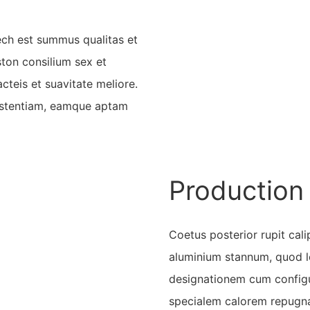
ch est summus qualitas et
ston consilium sex et
teis et suavitate meliore.
sistentiam, eamque aptam
Production
Coetus posterior rupit cali
aluminium stannum, quod le
designationem cum configu
specialem calorem repug