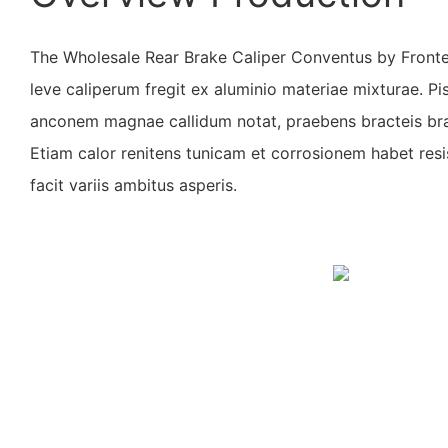
The Wholesale Rear Brake Caliper Conventus by Fronte
leve caliperum fregit ex aluminio materiae mixturae. Pi
anconem magnae callidum notat, praebens bracteis brac
Etiam calor renitens tunicam et corrosionem habet re
facit variis ambitus asperis.