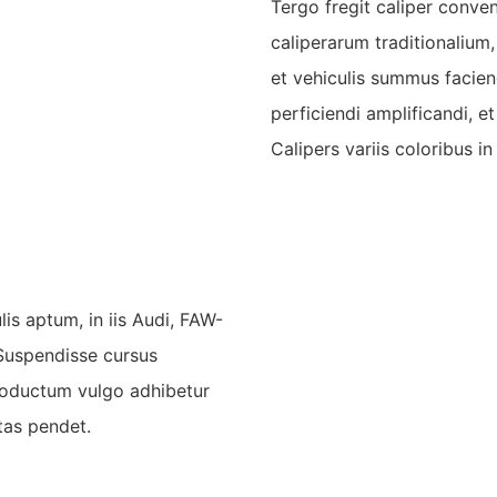
Tergo fregit caliper conv
caliperarum traditionalium
et vehiculis summus facie
perficiendi amplificandi,
Calipers variis coloribus i
is aptum, in iis Audi, FAW-
 Suspendisse cursus
roductum vulgo adhibetur
itas pendet.