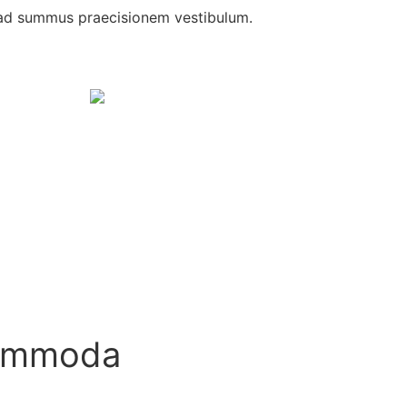
ad summus praecisionem vestibulum.
ommoda