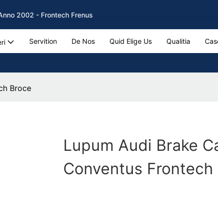
b Anno 2002 - Frontech Frenus
Servition
De Nos
Quid Elige Us
Qualitia
Cas
ri
ch Broce
Lupum Audi Brake Ca
Conventus Frontech