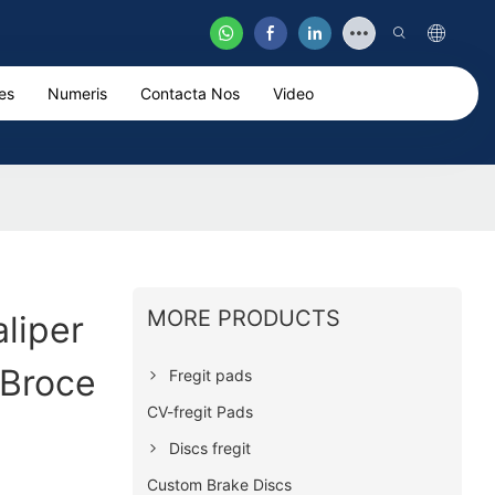
es
Numeris
Contacta Nos
Video
MORE PRODUCTS
liper
 Broce
Fregit pads
CV-fregit Pads
Discs fregit
Custom Brake Discs