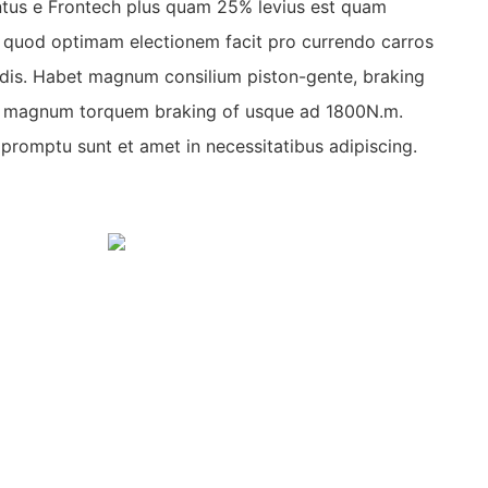
entus e Frontech plus quam 25% levius est quam
, quod optimam electionem facit pro currendo carros
ndis. Habet magnum consilium piston-gente, braking
 et magnum torquem braking of usque ad 1800N.m.
n promptu sunt et amet in necessitatibus adipiscing.