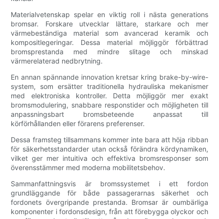
Materialvetenskap spelar en viktig roll i nästa generations
bromsar. Forskare utvecklar lättare, starkare och mer
värmebeständiga material som avancerad keramik och
kompositlegeringar. Dessa material möjliggör förbättrad
bromsprestanda med mindre slitage och minskad
värmerelaterad nedbrytning.
En annan spännande innovation kretsar kring brake-by-wire-
system, som ersätter traditionella hydrauliska mekanismer
med elektroniska kontroller. Detta möjliggör mer exakt
bromsmodulering, snabbare responstider och möjligheten till
anpassningsbart bromsbeteende anpassat till
körförhållanden eller förarens preferenser.
Dessa framsteg tillsammans kommer inte bara att höja ribban
för säkerhetsstandarder utan också förändra kördynamiken,
vilket ger mer intuitiva och effektiva bromsresponser som
överensstämmer med moderna mobilitetsbehov.
Sammanfattningsvis är bromssystemet i ett fordon
grundläggande för både passagerarnas säkerhet och
fordonets övergripande prestanda. Bromsar är oumbärliga
komponenter i fordonsdesign, från att förebygga olyckor och