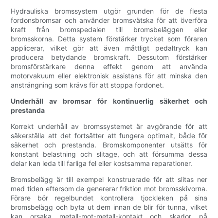
Hydrauliska bromssystem utgör grunden för de flesta
fordonsbromsar och använder bromsvätska för att överföra
kraft från bromspedalen till bromsbeläggen eller
bromsskorna. Detta system förstärker trycket som föraren
applicerar, vilket gör att även måttligt pedaltryck kan
producera betydande bromskraft. Dessutom förstärker
bromsförstärkare denna effekt genom att använda
motorvakuum eller elektronisk assistans för att minska den
ansträngning som krävs för att stoppa fordonet.
Underhåll av bromsar för kontinuerlig säkerhet och
prestanda
Korrekt underhåll av bromssystemet är avgörande för att
säkerställa att det fortsätter att fungera optimalt, både för
säkerhet och prestanda. Bromskomponenter utsätts för
konstant belastning och slitage, och att försumma dessa
delar kan leda till farliga fel eller kostsamma reparationer.
Bromsbelägg är till exempel konstruerade för att slitas ner
med tiden eftersom de genererar friktion mot bromsskivorna.
Förare bör regelbundet kontrollera tjockleken på sina
bromsbelägg och byta ut dem innan de blir för tunna, vilket
kan orsaka metall-mot-metall-kontakt och skador på