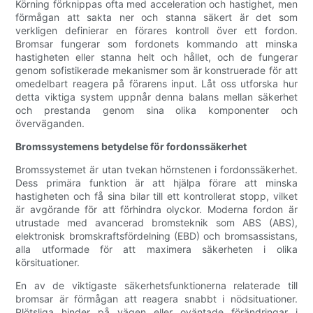
Körning förknippas ofta med acceleration och hastighet, men
förmågan att sakta ner och stanna säkert är det som
verkligen definierar en förares kontroll över ett fordon.
Bromsar fungerar som fordonets kommando att minska
hastigheten eller stanna helt och hållet, och de fungerar
genom sofistikerade mekanismer som är konstruerade för att
omedelbart reagera på förarens input. Låt oss utforska hur
detta viktiga system uppnår denna balans mellan säkerhet
och prestanda genom sina olika komponenter och
överväganden.
Bromssystemens betydelse för fordonssäkerhet
Bromssystemet är utan tvekan hörnstenen i fordonssäkerhet.
Dess primära funktion är att hjälpa förare att minska
hastigheten och få sina bilar till ett kontrollerat stopp, vilket
är avgörande för att förhindra olyckor. Moderna fordon är
utrustade med avancerad bromsteknik som ABS (ABS),
elektronisk bromskraftsfördelning (EBD) och bromsassistans,
alla utformade för att maximera säkerheten i olika
körsituationer.
En av de viktigaste säkerhetsfunktionerna relaterade till
bromsar är förmågan att reagera snabbt i nödsituationer.
Plötsliga hinder på vägen eller oväntade förändringar i