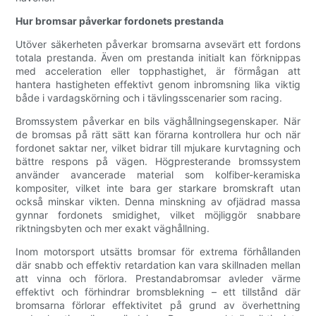
Hur bromsar påverkar fordonets prestanda
Utöver säkerheten påverkar bromsarna avsevärt ett fordons
totala prestanda. Även om prestanda initialt kan förknippas
med acceleration eller topphastighet, är förmågan att
hantera hastigheten effektivt genom inbromsning lika viktig
både i vardagskörning och i tävlingsscenarier som racing.
Bromssystem påverkar en bils väghållningsegenskaper. När
de bromsas på rätt sätt kan förarna kontrollera hur och när
fordonet saktar ner, vilket bidrar till mjukare kurvtagning och
bättre respons på vägen. Högpresterande bromssystem
använder avancerade material som kolfiber-keramiska
kompositer, vilket inte bara ger starkare bromskraft utan
också minskar vikten. Denna minskning av ofjädrad massa
gynnar fordonets smidighet, vilket möjliggör snabbare
riktningsbyten och mer exakt väghållning.
Inom motorsport utsätts bromsar för extrema förhållanden
där snabb och effektiv retardation kan vara skillnaden mellan
att vinna och förlora. Prestandabromsar avleder värme
effektivt och förhindrar bromsblekning – ett tillstånd där
bromsarna förlorar effektivitet på grund av överhettning