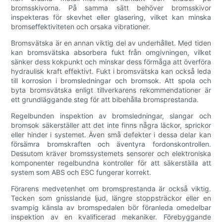
bromsskivorna. På samma sätt behöver bromsskivor
inspekteras för skevhet eller glasering, vilket kan minska
bromseffektiviteten och orsaka vibrationer.
Bromsvätska är en annan viktig del av underhållet. Med tiden
kan bromsvätska absorbera fukt från omgivningen, vilket
sänker dess kokpunkt och minskar dess förmåga att överföra
hydraulisk kraft effektivt. Fukt i bromsvätska kan också leda
till korrosion i bromsledningar och bromsok. Att spola och
byta bromsvätska enligt tillverkarens rekommendationer är
ett grundläggande steg för att bibehålla bromsprestanda.
Regelbunden inspektion av bromsledningar, slangar och
bromsok säkerställer att det inte finns några läckor, sprickor
eller hinder i systemet. Även små defekter i dessa delar kan
försämra bromskraften och äventyra fordonskontrollen.
Dessutom kräver bromssystemets sensorer och elektroniska
komponenter regelbundna kontroller för att säkerställa att
system som ABS och ESC fungerar korrekt.
Förarens medvetenhet om bromsprestanda är också viktig.
Tecken som gnisslande ljud, längre stoppsträckor eller en
svampig känsla av bromspedalen bör föranleda omedelbar
inspektion av en kvalificerad mekaniker. Förebyggande