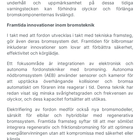
underhåll och uppmärksamhet på dessa tidiga
varningstecken kan förhindra olyckor och förlänga
bromskomponenternas livslängd.
Framtida innovationer inom bromsteknik
I takt med att fordon utvecklas i takt med tekniska framsteg,
gör även deras bromssystem det. Framtiden för bilbromsar
inkluderar innovationer som lovar att förbättra säkerhet,
effektivitet och körglädje.
Ett fokusområde är integrationen av elektronisk och
autonoma fordonstekniker med bromsning. Autonoma
nödbromssystem (AEB) använder sensorer och kameror för
att upptäcka överhängande kollisioner och bromsa
automatiskt om föraren inte reagerar i tid. Denna teknik har
redan visat sig minska svårighetsgraden och frekvensen av
olyckor, och dess kapacitet fortsätter att utökas.
Elektrifiering av fordon medför också nya bromsmodeller,
särskilt för elbilar och hybridbilar med regenerativa
bromssystem. Framtida framsteg syftar till att mer sömlöst
integrera regenerativ och friktionsbromsning för att optimera
energiåtervinningen utan att kompromissa med säkerhet eller
känsla.