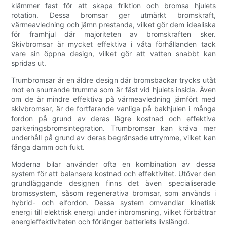
klämmer fast för att skapa friktion och bromsa hjulets
rotation. Dessa bromsar ger utmärkt bromskraft,
värmeavledning och jämn prestanda, vilket gör dem idealiska
för framhjul där majoriteten av bromskraften sker.
Skivbromsar är mycket effektiva i våta förhållanden tack
vare sin öppna design, vilket gör att vatten snabbt kan
spridas ut.
Trumbromsar är en äldre design där bromsbackar trycks utåt
mot en snurrande trumma som är fäst vid hjulets insida. Även
om de är mindre effektiva på värmeavledning jämfört med
skivbromsar, är de fortfarande vanliga på bakhjulen i många
fordon på grund av deras lägre kostnad och effektiva
parkeringsbromsintegration. Trumbromsar kan kräva mer
underhåll på grund av deras begränsade utrymme, vilket kan
fånga damm och fukt.
Moderna bilar använder ofta en kombination av dessa
system för att balansera kostnad och effektivitet. Utöver den
grundläggande designen finns det även specialiserade
bromssystem, såsom regenerativa bromsar, som används i
hybrid- och elfordon. Dessa system omvandlar kinetisk
energi till elektrisk energi under inbromsning, vilket förbättrar
energieffektiviteten och förlänger batteriets livslängd.