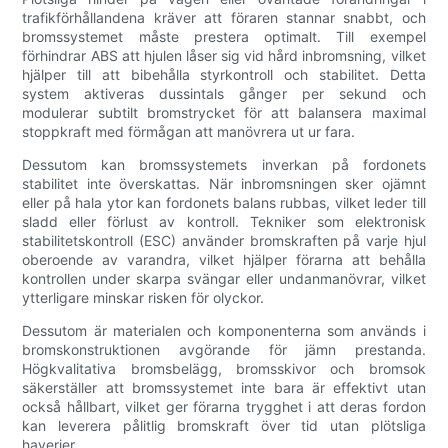
trafikförhållandena kräver att föraren stannar snabbt, och
bromssystemet måste prestera optimalt. Till exempel
förhindrar ABS att hjulen låser sig vid hård inbromsning, vilket
hjälper till att bibehålla styrkontroll och stabilitet. Detta
system aktiveras dussintals gånger per sekund och
modulerar subtilt bromstrycket för att balansera maximal
stoppkraft med förmågan att manövrera ut ur fara.
Dessutom kan bromssystemets inverkan på fordonets
stabilitet inte överskattas. När inbromsningen sker ojämnt
eller på hala ytor kan fordonets balans rubbas, vilket leder till
sladd eller förlust av kontroll. Tekniker som elektronisk
stabilitetskontroll (ESC) använder bromskraften på varje hjul
oberoende av varandra, vilket hjälper förarna att behålla
kontrollen under skarpa svängar eller undanmanövrar, vilket
ytterligare minskar risken för olyckor.
Dessutom är materialen och komponenterna som används i
bromskonstruktionen avgörande för jämn prestanda.
Högkvalitativa bromsbelägg, bromsskivor och bromsok
säkerställer att bromssystemet inte bara är effektivt utan
också hållbart, vilket ger förarna trygghet i att deras fordon
kan leverera pålitlig bromskraft över tid utan plötsliga
haverier.