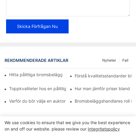
Skicka Förfrågan Nu
REKOMMENDERADE ARTIKLAR
Nyheter
Fall
Hitta pålitliga bromsbeläggsdistributörer för ditt företag
Förstå kvalitetsstandarder bla
Toppkvaliteter hos en pålitlig bromsbeläggsåterförsäljare
Hur man jämför priser bland 
Varför du bör välja en auktoriserad återförsäljare av bromsbelä
Bromsbeläggshandlares roll i f
We use cookies to ensure that we give you the best experience
on and off our website. please review our
Integritetspolicy