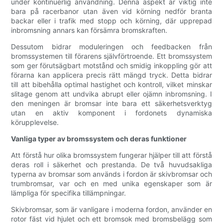
under kontinuerlig användning. Denna aspekt är viktig inte
bara på racerbanor utan även vid körning nedför branta
backar eller i trafik med stopp och körning, där upprepad
inbromsning annars kan försämra bromskraften.
Dessutom bidrar moduleringen och feedbacken från
bromssystemen till förarens självförtroende. Ett bromssystem
som ger förutsägbart motstånd och smidig inkoppling gör att
förarna kan applicera precis rätt mängd tryck. Detta bidrar
till att bibehålla optimal hastighet och kontroll, vilket minskar
slitage genom att undvika abrupt eller ojämn inbromsning. I
den meningen är bromsar inte bara ett säkerhetsverktyg
utan en aktiv komponent i fordonets dynamiska
körupplevelse.
Vanliga typer av bromssystem och deras funktioner
Att förstå hur olika bromssystem fungerar hjälper till att förstå
deras roll i säkerhet och prestanda. De två huvudsakliga
typerna av bromsar som används i fordon är skivbromsar och
trumbromsar, var och en med unika egenskaper som är
lämpliga för specifika tillämpningar.
Skivbromsar, som är vanligare i moderna fordon, använder en
rotor fäst vid hjulet och ett bromsok med bromsbelägg som