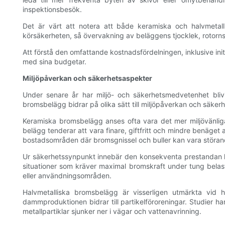
inspektionsbesök.
Det är värt att notera att både keramiska och halvmetall
körsäkerheten, så övervakning av beläggens tjocklek, rotorn
Att förstå den omfattande kostnadsfördelningen, inklusive initi
med sina budgetar.
Miljöpåverkan och säkerhetsaspekter
Under senare år har miljö- och säkerhetsmedvetenhet blivit 
bromsbelägg bidrar på olika sätt till miljöpåverkan och säkerhe
Keramiska bromsbelägg anses ofta vara det mer miljövänlig
belägg tenderar att vara finare, giftfritt och mindre benäget a
bostadsområden där bromsgnissel och buller kan vara störan
Ur säkerhetssynpunkt innebär den konsekventa prestandan ho
situationer som kräver maximal bromskraft under tung belas
eller användningsområden.
Halvmetalliska bromsbelägg är visserligen utmärkta vid 
dammproduktionen bidrar till partikelföroreningar. Studier h
metallpartiklar sjunker ner i vägar och vattenavrinning.