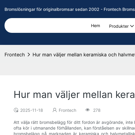
Bromslösningar för originalbromsar sedan 2002 - Frontech Broms
Hem
Produkter
Frontech
Hur man väljer mellan keramiska och halvme
Hur man väljer mellan ker
2025-11-18
Frontech
278
Att välja rätt bromsbelägg för ditt fordon är avgörande, int
ofta kör i utmanande förhållanden, kan förståelsen av skill
bromsbelägg på marknaden är keramiska och halvmetalliska 