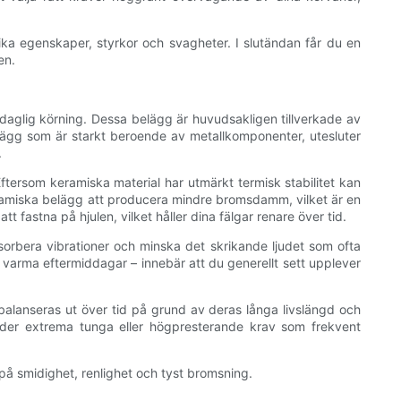
nika egenskaper, styrkor och svagheter. I slutändan får du en
en.
daglig körning. Dessa belägg är huvudsakligen tillverkade av
belägg som är starkt beroende av metallkomponenter, utesluter
.
ftersom keramiska material har utmärkt termisk stabilitet kan
ramiska belägg att producera mindre bromsdamm, vilket är en
fastna på hjulen, vilket håller dina fälgar renare över tid.
sorbera vibrationer och minska det skrikande ljudet som ofta
 varma eftermiddagar – innebär att du generellt sett upplever
balanseras ut över tid på grund av deras långa livslängd och
nder extrema tunga eller högpresterande krav som frekvent
på smidighet, renlighet och tyst bromsning.