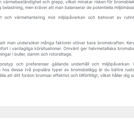
 värmebeständighet och grepp, vilket minskar risken för bromsblekn
hög belastning, men kräver att man balanserar de potentiella miljömäs
ft och värmehantering mot miljöpåverkan och behovet av ruti
är att man undersöker många faktorer utöver bara bromskraften. Ke
mfort i vardagliga körsituationer. Omvänt ger halvmetalliska brom
ngar i buller, damm och rotorslitage.
donstyp och preferenser gällande underhåll och miljöpåverkan.
s dessa två populära typer av bromsbelägg är du bättre rustad at
 att ditt fordon bromsar effektivt och tillförlitligt, vilket håller dig 