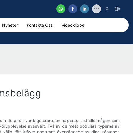
Nyheter
Kontakta Oss
Videoklippe
omsbelägg
t om du är en vardagsförare, en helgentusiast eller någon som
n körupplevelse avsevärt. Två av de mest populära typerna av
t välja rätt kräver noggrant övervägande av dina körvanor,