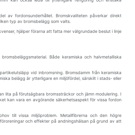
el av fordonsunderhållet. Bromskvaliteten påverkar direkt
ilken typ av bromsbelägg som valts.
venser, hjälper förarna att fatta mer välgrundade beslut i linje
till bromsbeläggsmaterial. Både keramiska och halvmetalliska
 partikelutsläpp vid inbromsning. Bromsdamm från keramiska
ka belägg är ytterligare en miljöfördel, särskilt i stads- eller
n lita på förutsägbara bromssträckor och jämn modulering. I
lket kan vara en avgörande säkerhetsaspekt för vissa fordon
ov till vissa miljöproblem. Metallfibrerna och den högre
jöföroreningar och effekter på andningshälsan på grund av att