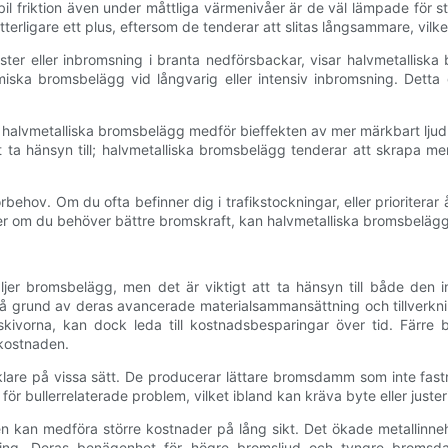
il friktion även under måttliga värmenivåer är de väl lämpade för s
terligare ett plus, eftersom de tenderar att slitas långsammare, vil
ter eller inbromsning i branta nedförsbackar, visar halvmetalliska 
a bromsbelägg vid långvarig eller intensiv inbromsning. Detta gör 
lvmetalliska bromsbelägg medför bieffekten av mer märkbart ljud o
 ta hänsyn till; halvmetalliska bromsbelägg tenderar att skrapa mer
örbehov. Om du ofta befinner dig i trafikstockningar, eller prioriter
er om du behöver bättre bromskraft, kan halvmetalliska bromsbelägg v
r bromsbelägg, men det är viktigt att ta hänsyn till både den in
 på grund av deras avancerade materialsammansättning och tillverkni
orna, kan dock leda till kostnadsbesparingar över tid. Färre 
lkostnaden.
are på vissa sätt. De producerar lättare bromsdamm som inte fastn
r bullerrelaterade problem, vilket ibland kan kräva byte eller juster
en kan medföra större kostnader på lång sikt. Det ökade metallinnehå
dling. Deras benägenhet för högre bromsljud och tyngre bromsda