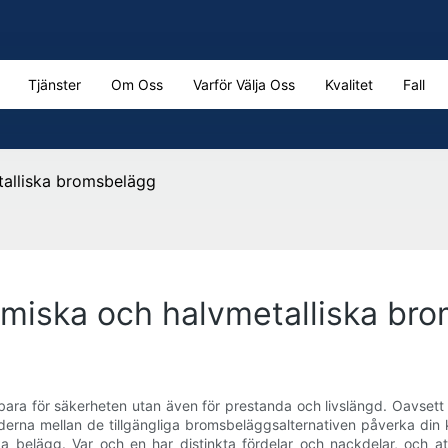
Tjänster
Om Oss
Varför Välja Oss
Kvalitet
Fall
talliska bromsbelägg
amiska och halvmetalliska br
e bara för säkerheten utan även för prestanda och livslängd. Oavset
naderna mellan de tillgängliga bromsbeläggsalternativen påverka di
belägg. Var och en har distinkta fördelar och nackdelar, och at