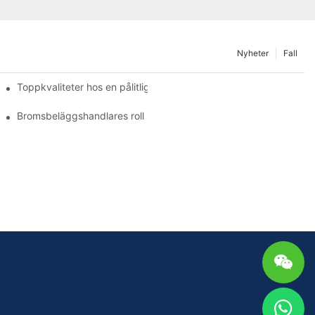
Nyheter
Fall
Toppkvaliteter hos en pålitlig bromsbeläggsåterförsäljare
g
Bromsbeläggshandlares roll i fordonsunderhåll