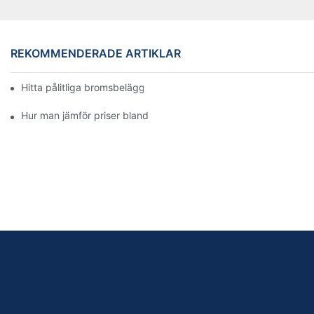
REKOMMENDERADE ARTIKLAR
Hitta pålitliga bromsbeläggsdistributörer för ditt företag
Hur man jämför priser bland bromsbeläggshandlare