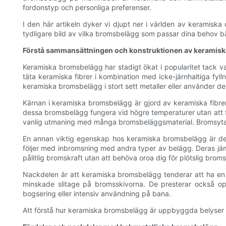
fordonstyp och personliga preferenser.
I den här artikeln dyker vi djupt ner i världen av keramiska
tydligare bild av vilka bromsbelägg som passar dina behov bä
Förstå sammansättningen och konstruktionen av keramis
Keramiska bromsbelägg har stadigt ökat i popularitet tack v
täta keramiska fibrer i kombination med icke-järnhaltiga fyl
keramiska bromsbelägg i stort sett metaller eller använder dem
Kärnan i keramiska bromsbelägg är gjord av keramiska fibrer,
dessa bromsbelägg fungera vid högre temperaturer utan att 
vanlig utmaning med många bromsbeläggsmaterial. Bromsytan sli
En annan viktig egenskap hos keramiska bromsbelägg är deras
följer med inbromsning med andra typer av belägg. Deras jämn
pålitlig bromskraft utan att behöva oroa dig för plötslig bromsn
Nackdelen är att keramiska bromsbelägg tenderar att ha en h
minskade slitage på bromsskivorna. De presterar också op
bogsering eller intensiv användning på bana.
Att förstå hur keramiska bromsbelägg är uppbyggda belyser va