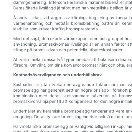
dammgenerering. Eftersom keramiska material bibehåller stab
Deras ökade livslängd jämfört med halvmetalliska belägg är yt
Å andra sidan, vid aggressiv körning, bogsering av tunga las
värmehantering och motstår bromsblekning bättre än keramisk
lastbilar som kräver kraftig bromsprestanda.
Med det sagt, den ökade värmekapaciteten och greppet hos ha
användning. Bromsskivornas livslängd är en annan faktor att
slitage på bromsskivan och potentiella utbyteskostnader.
Att välja mellan dessa två typer innebär att balansera dina k
föredra. Omvänt, om dina körvanor bromsar hårt och ofta, ell
Kostnadsöverväganden och underhållskrav
Kostnaden är utan tvekan en avgörande faktor när man välje
bromsbelägg har generellt sett en högre prislapp i förskott
kombination med deras skonsammare påverkan på bromsskiv
bromsskivorna hjälper till att kompensera för den högre initia
Underhållet av keramiska bromsbelägg tenderar att vara enkl
rengöring. Deras tystare bromsning innebär också mindre oro fö
Halvmetalliska bromsbelägg är vanligtvis billigare i inköp, m
leda till mer frekventa byten av skivor eller omytbehan