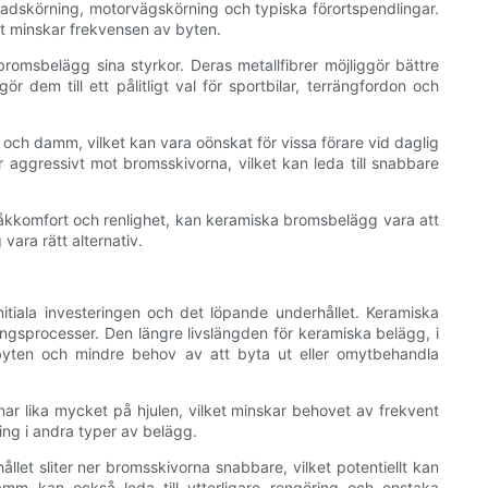
tadskörning, motorvägskörning och typiska förortspendlingar.
ket minskar frekvensen av byten.
bromsbelägg sina styrkor. Deras metallfibrer möjliggör bättre
dem till ett pålitligt val för sportbilar, terrängfordon och
ch damm, vilket kan vara oönskat för vissa förare vid daglig
 aggressivt mot bromsskivorna, vilket kan leda till snabbare
ar åkkomfort och renlighet, kan keramiska bromsbelägg vara att
ara rätt alternativ.
itiala investeringen och det löpande underhållet. Keramiska
ngsprocesser. Den längre livslängden för keramiska belägg, i
byten och mindre behov av att byta ut eller omytbehandla
ar lika mycket på hjulen, vilket minskar behovet av frekvent
ing i andra typer av belägg.
llet sliter ner bromsskivorna snabbare, vilket potentiellt kan
mm kan också leda till ytterligare rengöring och enstaka