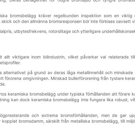
iska bromsbelägg kräver regelbunden inspektion som en viktig d
s skick och den allmänna bromsresponsen bör inte förbises oavsett v
alpris, utbytesfrekvens, rotorslitage och ytterligare underhållskonsek
allt viktigare inom bilindustrin, vilket påverkar val relaterade 
tsprofiler.
a alternativet på grund av deras låga metallinnehåll och minskade
tt förorena omgivningen. Minskad bullerförorening från tystare keramis
de.
s keramiska bromsbelägg under typiska förhållanden att förare ka
tning kan dock keramiska bromsbelägg inte fungera lika robust, vi
högpresterande och extrema bromsförhållanden, men de ger upph
ar kopplat bromsdamm, särskilt från metalliska bromsbelägg, till mil