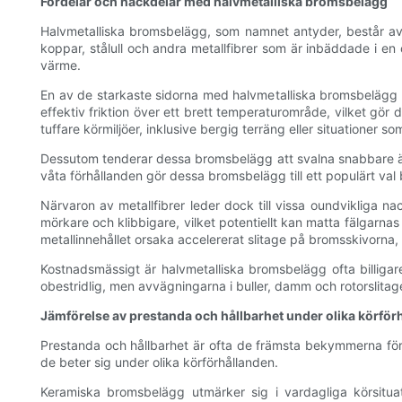
Fördelar och nackdelar med halvmetalliska bromsbelägg
Halvmetalliska bromsbelägg, som namnet antyder, består av
koppar, stålull och andra metallfibrer som är inbäddade i en
värme.
En av de starkaste sidorna med halvmetalliska bromsbelägg ä
effektiv friktion över ett brett temperaturområde, vilket gör
tuffare körmiljöer, inklusive bergig terräng eller situationer 
Dessutom tenderar dessa bromsbelägg att svalna snabbare än må
våta förhållanden gör dessa bromsbelägg till ett populärt val
Närvaron av metallfibrer leder dock till vissa oundvikliga
mörkare och klibbigare, vilket potentiellt kan matta fälgarna
metallinnehållet orsaka accelererat slitage på bromsskivorna, v
Kostnadsmässigt är halvmetalliska bromsbelägg ofta billiga
obestridlig, men avvägningarna i buller, damm och rotorslitag
Jämförelse av prestanda och hållbarhet under olika körför
Prestanda och hållbarhet är ofta de främsta bekymmerna fö
de beter sig under olika körförhållanden.
Keramiska bromsbelägg utmärker sig i vardagliga körsitu