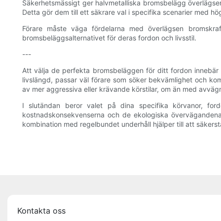
Säkerhetsmässigt ger halvmetalliska bromsbelägg överlägsen
Detta gör dem till ett säkrare val i specifika scenarier med 
Förare måste väga fördelarna med överlägsen bromskra
bromsbeläggsalternativet för deras fordon och livsstil.
---
Att välja de perfekta bromsbeläggen för ditt fordon inneb
livslängd, passar väl förare som söker bekvämlighet och ko
av mer aggressiva eller krävande körstilar, om än med avvägni
I slutändan beror valet på dina specifika körvanor, for
kostnadskonsekvenserna och de ekologiska övervägandena ho
kombination med regelbundet underhåll hjälper till att säkerställa
Kontakta oss