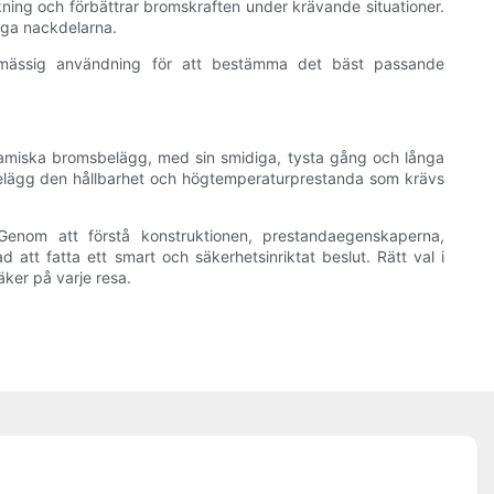
ing och förbättrar bromskraften under krävande situationer.
siga nackdelarna.
nmässig användning för att bestämma det bäst passande
ramiska bromsbelägg, med sin smidiga, tysta gång och långa
sbelägg den hållbarhet och högtemperaturprestanda som krävs
 Genom att förstå konstruktionen, prestandaegenskaperna,
t fatta ett smart och säkerhetsinriktat beslut. Rätt val i
säker på varje resa.