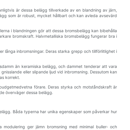
gtvis är dessa belägg tillverkade av en blandning av järn,
belägg som är robust, mycket hållbart och kan avleda avsevärd
llerna i blandningen gör att dessa bromsbelägg kan bibehålla
starkare bromskraft. Halvmetalliska bromsbelägg fungerar bra i
långa inbromsningar. Deras starka grepp och tillförlitlighet i
bromsdamm än keramiska belägg, och dammet tenderar att vara
t gnisslande eller slipande ljud vid inbromsning. Dessutom kan
as korrekt.
r budgetmedvetna förare. Deras styrka och motståndskraft är
r de överväger dessa belägg.
belägg. Båda typerna har unika egenskaper som påverkar hur
na modulering ger jämn bromsning med minimal buller- och