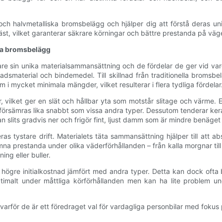
 och halvmetalliska bromsbelägg och hjälper dig att förstå deras u
st, vilket garanterar säkrare körningar och bättre prestanda på väg
ka bromsbelägg
are sin unika materialsammansättning och de fördelar de ger vid var
lnadsmaterial och bindemedel. Till skillnad från traditionella broms
 i mycket minimala mängder, vilket resulterar i flera tydliga fördelar
 vilket ger en slät och hållbar yta som motstår slitage och värme. E
försämras lika snabbt som vissa andra typer. Dessutom tenderar ke
ts gradvis ner och frigör fint, ljust damm som är mindre benäget att 
 tystare drift. Materialets täta sammansättning hjälper till att ab
a prestanda under olika väderförhållanden – från kalla morgnar till
ing eller buller.
ögre initialkostnad jämfört med andra typer. Detta kan dock ofta 
timalt under måttliga körförhållanden men kan ha lite problem u
rför de är ett föredraget val för vardagliga personbilar med fokus 