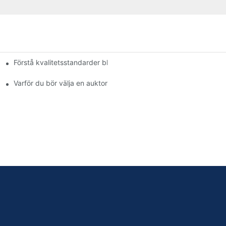
Förstå kvalitetsstandarder bland bromsbeläggstillverkare
Varför du bör välja en auktoriserad återförsäljare av bromsbeläg