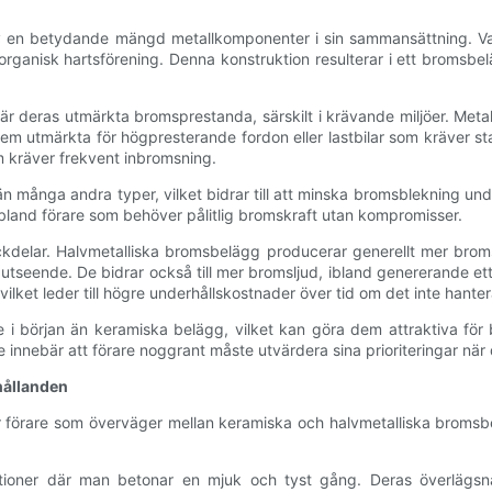
 en betydande mängd metallkomponenter i sin sammansättning. Vanli
 organisk hartsförening. Denna konstruktion resulterar i ett broms
r deras utmärkta bromsprestanda, särskilt i krävande miljöer. Meta
 dem utmärkta för högpresterande fordon eller lastbilar som kräver 
som kräver frekvent inbromsning.
nga andra typer, vilket bidrar till att minska bromsblekning under 
 bland förare som behöver pålitlig bromskraft utan kompromisser.
 nackdelar. Halvmetalliska bromsbelägg producerar generellt mer 
s utseende. De bidrar också till mer bromsljud, ibland genererande et
ilket leder till högre underhållskostnader över tid om det inte hanter
re i början än keramiska belägg, vilket kan göra dem attraktiva fö
e innebär att förare noggrant måste utvärdera sina prioriteringar nä
hållanden
r förare som överväger mellan keramiska och halvmetalliska broms
ationer där man betonar en mjuk och tyst gång. Deras överlägs