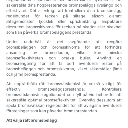
säkerställa dina högpresterande bromsbeläggs livslängd och
effektivitet. Det är viktigt att kontrollera dina bromsbelägg
regelbundet för tecken på slitage, såsom ojämnt
slitagemönster, tjocklek eller sprickbildning. Inspektera
dessutom bromsskivorna för tecken på skador eller skevhet
som kan påverka bromsbeläggens prestanda.
Under underhåll är det avgörande att rengöra
bromsbeläggen och bromsskivorna för att förhindra
ansamling av bromsdamm, vilket kan minska
bromseffektiviteten och orsaka buller. Använd en
bromsrengöring för att ta bort eventuella rester på
bromsbeläggen och bromsskivorna, vilket säkerställer jämn
och jämn bromsprestanda.
Att upprätthålla rätt bromsvätskenivå är också viktigt för
effektiv bromsbeläggsprestanda. Kontrollera
bromsvätskenivån regelbundet och fyll på vid behov för att
säkerställa optimal bromseffektivitet. Överväg dessutom att
spola bromsvätskan regelbundet för att avlägsna eventuella
föroreningar som kan påverka bromsprestandan.
Att välja rätt bromsbelägg