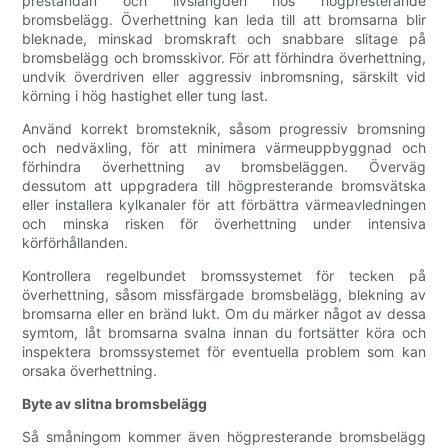
prestandan och livslängden hos högpresterande
bromsbelägg. Överhettning kan leda till att bromsarna blir
bleknade, minskad bromskraft och snabbare slitage på
bromsbelägg och bromsskivor. För att förhindra överhettning,
undvik överdriven eller aggressiv inbromsning, särskilt vid
körning i hög hastighet eller tung last.
Använd korrekt bromsteknik, såsom progressiv bromsning
och nedväxling, för att minimera värmeuppbyggnad och
förhindra överhettning av bromsbeläggen. Överväg
dessutom att uppgradera till högpresterande bromsvätska
eller installera kylkanaler för att förbättra värmeavledningen
och minska risken för överhettning under intensiva
körförhållanden.
Kontrollera regelbundet bromssystemet för tecken på
överhettning, såsom missfärgade bromsbelägg, blekning av
bromsarna eller en bränd lukt. Om du märker något av dessa
symtom, låt bromsarna svalna innan du fortsätter köra och
inspektera bromssystemet för eventuella problem som kan
orsaka överhettning.
Byte av slitna bromsbelägg
Så småningom kommer även högpresterande bromsbelägg