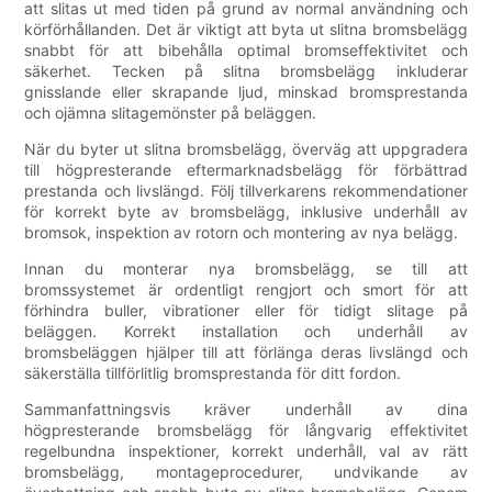
att slitas ut med tiden på grund av normal användning och
körförhållanden. Det är viktigt att byta ut slitna bromsbelägg
snabbt för att bibehålla optimal bromseffektivitet och
säkerhet. Tecken på slitna bromsbelägg inkluderar
gnisslande eller skrapande ljud, minskad bromsprestanda
och ojämna slitagemönster på beläggen.
När du byter ut slitna bromsbelägg, överväg att uppgradera
till högpresterande eftermarknadsbelägg för förbättrad
prestanda och livslängd. Följ tillverkarens rekommendationer
för korrekt byte av bromsbelägg, inklusive underhåll av
bromsok, inspektion av rotorn och montering av nya belägg.
Innan du monterar nya bromsbelägg, se till att
bromssystemet är ordentligt rengjort och smort för att
förhindra buller, vibrationer eller för tidigt slitage på
beläggen. Korrekt installation och underhåll av
bromsbeläggen hjälper till att förlänga deras livslängd och
säkerställa tillförlitlig bromsprestanda för ditt fordon.
Sammanfattningsvis kräver underhåll av dina
högpresterande bromsbelägg för långvarig effektivitet
regelbundna inspektioner, korrekt underhåll, val av rätt
bromsbelägg, montageprocedurer, undvikande av