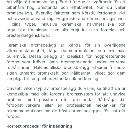
Att välja rätt bromsbelägg för ditt fordon är avgörande för att
bibehålla hög prestanda och effektivitet. När du väljer
bromsbelägg, överväg faktorer som körstil, fordonets vikt
och avsedd användning. Högpresterande bromsbelägg finns
i olika typer, inklusive keramiska, halvmetalliska och
organiska föreningar, som alla erbjuder olika fördelar och
prestandaegenskaper.
Keramiska bromsbelägg är kända för sin överlägsna
värmebeständighet, låga dammproduktion och minimala
bullernivå. Dessa belägg är idealiska för högpresterande
fordon som kräver jämn bromsprestanda under extrema
förhållanden. Halvmetalliska bromsbelägg erbjuder å andra
sidan utmärkt bromskraft och hållbarhet, vilket gör dem
lämpliga för tung och prestandainriktad körning.
Oavsett vilken typ av bromsbelägg du väljer, se till att de är
kompatibla med ditt fordons bromssystem för att undvika
problem med passform eller prestanda. Rådfråga din
fordonstillverkare eller en professionell mekaniker för
rekommendationer om de bästa bromsbeläggen för just ditt
fordon.
Korrekt procedur för inbäddning