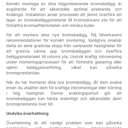
Korrekt montage av dina högpresterande bromsbelägg är
avgörande för att säkerställa optimal prestanda och
livslängd. Installation avser processen att jämnt överföra ett
lager av bromsbeläggsmaterial till bromsskivans yta för att
förbättra bromseffektiviteten och minska buller.
För att montera dina nya bromsbelägg, följ tillverkarens
rekommendationer för korrekt montering. Vanligtvis innebär
detta en serie gradvisa stopp från varierande hastigheter för
att gradvis värma upp bromsbeläggen och överföra
beläggsmaterialet till rotorns yta. Undvik kraftig inbromsning
under monteringsprocessen för att förhindra glasering eller
ojämn beläggsöverföring, vilket kan påverka
bromsprestandan.
När du har monterat dina nya bromsbelägg, låt dem svalna
innan du utsätter dem för kraftiga inbromsningar eller körning
i hög hastighet. Denna svalningsperiod gör att
bromsbeläggen kan härda ordentligt och säkerställer jämn
bromsprestanda över tid.
Undvika överhettning
Överhettning är ett vanligt problem som kan påverka