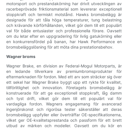
motorsport och prestandakörning har drivit utvecklingen av
racerbeprövade friktionsmaterial som levererar exceptionell
stoppkraft och termiskt motstånd. Hawks bromsbelägg är
designade för att tåla höga temperaturer, tung belastning
och krävande körförhållanden, vilket gör dem till ett populärt
val för både entusiaster och professionella förare. Oavsett
om du letar efter en uppgradering för livlig gatukörning eller
en konkurrensfördel på banan, har Hawk Performance en
bromsbeläggslösning för att möta dina prestationsbehov.
Wagner broms
Wagner Brake, en division av Federal-Mogul Motorparts, är
en ledande tillverkare av premiumbromsprodukter för
eftermarknaden för fordon. Med ett arv som sträcker sig över
ett sekel har Wagner Brake byggt upp ett rykte för kvalitet,
tillförlitlighet och innovation. Företagets bromsbelägg är
konstruerade för att ge exceptionell stoppkraft, låg damm
och tyst drift, vilket gör dem till ett populärt val för
vardagliga fordon. Wagners engagemang för avancerad
ingenjörskonst och rigorösa tester säkerställer att deras
bromsbelägg uppfyller eller överträffar OE-specifikationerna,
vilket ger OE-kvalitetsprestanda och passform för ett brett
utbud av märken och modeller. Oavsett om du kör en