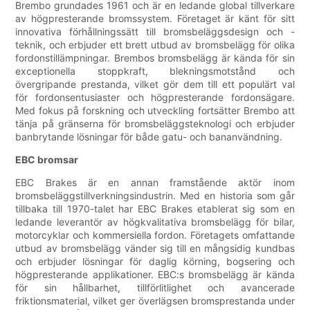
Brembo grundades 1961 och är en ledande global tillverkare
av högpresterande bromssystem. Företaget är känt för sitt
innovativa förhållningssätt till bromsbeläggsdesign och -
teknik, och erbjuder ett brett utbud av bromsbelägg för olika
fordonstillämpningar. Brembos bromsbelägg är kända för sin
exceptionella stoppkraft, blekningsmotstånd och
övergripande prestanda, vilket gör dem till ett populärt val
för fordonsentusiaster och högpresterande fordonsägare.
Med fokus på forskning och utveckling fortsätter Brembo att
tänja på gränserna för bromsbeläggsteknologi och erbjuder
banbrytande lösningar för både gatu- och bananvändning.
EBC bromsar
EBC Brakes är en annan framstående aktör inom
bromsbeläggstillverkningsindustrin. Med en historia som går
tillbaka till 1970-talet har EBC Brakes etablerat sig som en
ledande leverantör av högkvalitativa bromsbelägg för bilar,
motorcyklar och kommersiella fordon. Företagets omfattande
utbud av bromsbelägg vänder sig till en mångsidig kundbas
och erbjuder lösningar för daglig körning, bogsering och
högpresterande applikationer. EBC:s bromsbelägg är kända
för sin hållbarhet, tillförlitlighet och avancerade
friktionsmaterial, vilket ger överlägsen bromsprestanda under