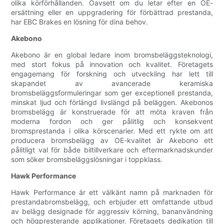
olika körförhållanden. Oavsett om du letar efter en OE-
ersättning eller en uppgradering för förbättrad prestanda,
har EBC Brakes en lösning för dina behov.
Akebono
Akebono är en global ledare inom bromsbeläggsteknologi,
med stort fokus på innovation och kvalitet. Företagets
engagemang för forskning och utveckling har lett till
skapandet av avancerade keramiska
bromsbeläggsformuleringar som ger exceptionell prestanda,
minskat ljud och förlängd livslängd på beläggen. Akebonos
bromsbelägg är konstruerade för att möta kraven från
moderna fordon och ger pålitlig och konsekvent
bromsprestanda i olika körscenarier. Med ett rykte om att
producera bromsbelägg av OE-kvalitet är Akebono ett
pålitligt val för både biltillverkare och eftermarknadskunder
som söker bromsbeläggslösningar i toppklass.
Hawk Performance
Hawk Performance är ett välkänt namn på marknaden för
prestandabromsbelägg, och erbjuder ett omfattande utbud
av belägg designade för aggressiv körning, bananvändning
och högpresterande applikationer. Företagets dedikation till