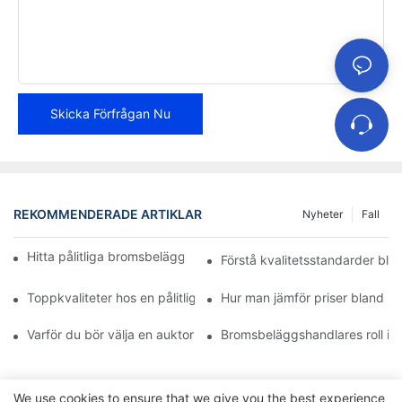
Skicka Förfrågan Nu
REKOMMENDERADE ARTIKLAR
Nyheter
Fall
Hitta pålitliga bromsbeläggsdistributörer för ditt företag
Förstå kvalitetsstandarder bla
Toppkvaliteter hos en pålitlig bromsbeläggsåterförsäljare
Hur man jämför priser bland 
Varför du bör välja en auktoriserad återförsäljare av bromsbelä
Bromsbeläggshandlares roll i f
We use cookies to ensure that we give you the best experience