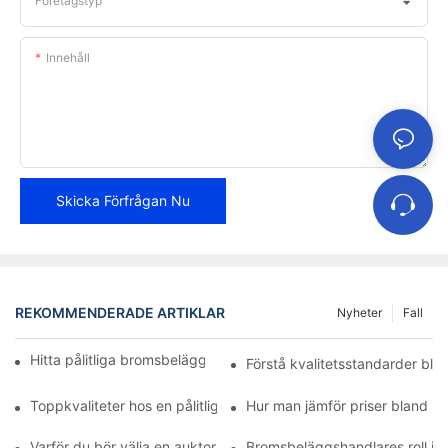
Företagstyp
Innehåll
Skicka Förfrågan Nu
REKOMMENDERADE ARTIKLAR
Nyheter
Fall
Hitta pålitliga bromsbeläggsdistributörer för ditt företag
Förstå kvalitetsstandarder bla
Toppkvaliteter hos en pålitlig bromsbeläggsåterförsäljare
Hur man jämför priser bland 
Varför du bör välja en auktoriserad återförsäljare av bromsbelä
Bromsbeläggshandlares roll i f