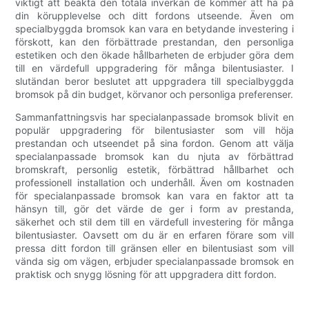
viktigt att beakta den totala inverkan de kommer att ha på
din körupplevelse och ditt fordons utseende. Även om
specialbyggda bromsok kan vara en betydande investering i
förskott, kan den förbättrade prestandan, den personliga
estetiken och den ökade hållbarheten de erbjuder göra dem
till en värdefull uppgradering för många bilentusiaster. I
slutändan beror beslutet att uppgradera till specialbyggda
bromsok på din budget, körvanor och personliga preferenser.
Sammanfattningsvis har specialanpassade bromsok blivit en
populär uppgradering för bilentusiaster som vill höja
prestandan och utseendet på sina fordon. Genom att välja
specialanpassade bromsok kan du njuta av förbättrad
bromskraft, personlig estetik, förbättrad hållbarhet och
professionell installation och underhåll. Även om kostnaden
för specialanpassade bromsok kan vara en faktor att ta
hänsyn till, gör det värde de ger i form av prestanda,
säkerhet och stil dem till en värdefull investering för många
bilentusiaster. Oavsett om du är en erfaren förare som vill
pressa ditt fordon till gränsen eller en bilentusiast som vill
vända sig om vägen, erbjuder specialanpassade bromsok en
praktisk och snygg lösning för att uppgradera ditt fordon.