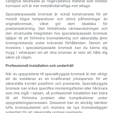
vanligtvis tillverkade av högkvalitativa material som motstår
korrosion och är mer motståndskraftiga mot slitage.
Specialanpassade bromsok är också konstruerade för att
motstå högre temperaturer och större påfrestningar än
originalbromsok, vilket gör dem idealiska för
prestandakörning. Den förbättrade värmeavledningen och
den strukturella integriteten hos specialanpassade bromsok
hjälper till att förhindra bromsblekning och säkerställa jämn
bromsprestanda under krävande förhållanden. Genom att
investera i specialanpassade bromsok kan du känna dig
trygg i vetskapen om att dina bromsar är redo att hålla dig
säker på vägen.
Professionell installation och underhåll
När du uppgraderar till specialbyggda bromsok är det viktigt
att de installeras av en kvalificerad yrkesperson för att
säkerställa korrekt passform och prestanda. Specialbyggda
bromsok kan kräva specifika monteringsfästen eller hårdvara
som inte ingår i satsen, så professionell installation kan bidra
till att förhindra problem eller komplikationer under
uppgraderingsprocessen. Dessutom kan en skicklig tekniker
lufta bromssystemet och montera de nya bromsbeläggen
ordentligt för att säkerställa optimal prestanda.