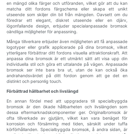
en mängd olika färger och utföranden, vilket gör att du kan
matcha ditt fordons färgschema eller skapa ett unikt
utseende som skiljer din bil från mängden. Oavsett om du
föredrar ett elegant, diskret utseende eller en djärv,
iögonfallande design, erbjuder specialanpassade bromsok
oändliga möjligheter för anpassning.
Många tillverkare erbjuder även möjligheten att få anpassade
logotyper eller grafik applicerade på dina bromsok, vilket
ytterligare förbättrar ditt fordons visuella attraktionskraft. Att
anpassa dina bromsok är ett utmärkt sätt att visa upp din
individuella stil och göra ett uttalande på vägen. Anpassade
bromsok ser inte bara bra ut, utan de kan också öka
andrahandsvärdet på ditt fordon genom att ge det en
distinkt och personlig touch.
Förbättrad hållbarhet och livslängd
En annan fördel med att uppgradera till specialbyggda
bromsok är den ökade hållbarheten och livslängden som
dessa eftermarknadskomponenter ger. Originalbromsok är
ofta tillverkade av gjutjärn, vilket kan vara benäget för
korrosion och försämring med tiden, särskilt under tuffa
körförhållanden. Specialbyggda bromsok, å andra sidan, är