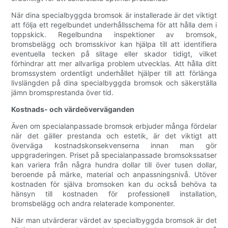
När dina specialbyggda bromsok är installerade är det viktigt
att följa ett regelbundet underhållsschema för att hålla dem i
toppskick. Regelbundna inspektioner av bromsok,
bromsbelägg och bromsskivor kan hjälpa till att identifiera
eventuella tecken på slitage eller skador tidigt, vilket
förhindrar att mer allvarliga problem utvecklas. Att hålla ditt
bromssystem ordentligt underhållet hjälper till att förlänga
livslängden på dina specialbyggda bromsok och säkerställa
jämn bromsprestanda över tid.
Kostnads- och värdeöverväganden
Även om specialanpassade bromsok erbjuder många fördelar
när det gäller prestanda och estetik, är det viktigt att
överväga kostnadskonsekvenserna innan man gör
uppgraderingen. Priset på specialanpassade bromsokssatser
kan variera från några hundra dollar till över tusen dollar,
beroende på märke, material och anpassningsnivå. Utöver
kostnaden för själva bromsoken kan du också behöva ta
hänsyn till kostnaden för professionell installation,
bromsbelägg och andra relaterade komponenter.
När man utvärderar värdet av specialbyggda bromsok är det