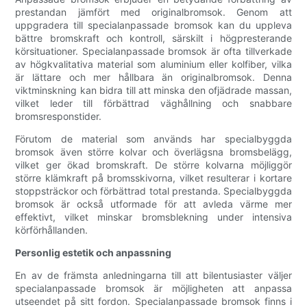
prestandan jämfört med originalbromsok. Genom att
uppgradera till specialanpassade bromsok kan du uppleva
bättre bromskraft och kontroll, särskilt i högpresterande
körsituationer. Specialanpassade bromsok är ofta tillverkade
av högkvalitativa material som aluminium eller kolfiber, vilka
är lättare och mer hållbara än originalbromsok. Denna
viktminskning kan bidra till att minska den ofjädrade massan,
vilket leder till förbättrad väghållning och snabbare
bromsresponstider.
Förutom de material som används har specialbyggda
bromsok även större kolvar och överlägsna bromsbelägg,
vilket ger ökad bromskraft. De större kolvarna möjliggör
större klämkraft på bromsskivorna, vilket resulterar i kortare
stoppsträckor och förbättrad total prestanda. Specialbyggda
bromsok är också utformade för att avleda värme mer
effektivt, vilket minskar bromsblekning under intensiva
körförhållanden.
Personlig estetik och anpassning
En av de främsta anledningarna till att bilentusiaster väljer
specialanpassade bromsok är möjligheten att anpassa
utseendet på sitt fordon. Specialanpassade bromsok finns i