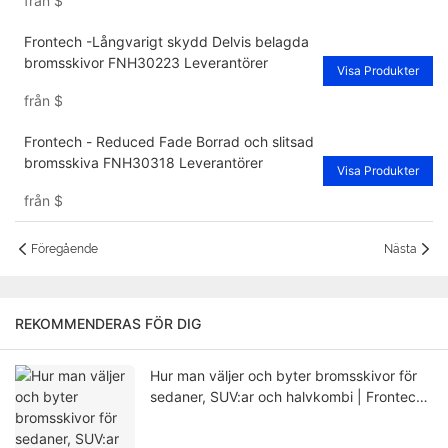
från
$
Frontech -Långvarigt skydd Delvis belagda
bromsskivor FNH30223 Leverantörer
Visa Produkter
från
$
Frontech - Reduced Fade Borrad och slitsad
bromsskiva FNH30318 Leverantörer
Visa Produkter
från
$
Föregående
Nästa
REKOMMENDERAS FÖR DIG
Hur man väljer och byter bromsskivor för
sedaner, SUV:ar och halvkombi | Frontech
Guide