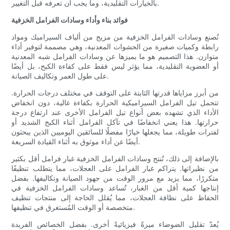
بالخيارات التقليدية، وما يجب أن تعرفه قبل التغيير.
فوائد بناء وأداء وسادات الفرامل الخزفية
تُصنع وسادات الفرامل الخزفية من مزيج من ألياف السيراميك ومواد
رابطة وكميات صغيرة من الحشوات المعدنية، وهي مصممة لتوفير أداء
متوازن. هذا التصميم هو ما يميزها عن وسادات الفرامل شبه المعدنية
أو العضوية التقليدية، مما يؤثر ليس فقط على كفاءة الكبح، بل أيضًا
على طول العمر وتكاليف الصيانة.
من أبرز مزاياها قدرتها الثابتة على التوقف في مختلف درجات الحرارة.
تتحمل تيل الفرامل السيراميكية الحرارة بكفاءة عالية، دون انخفاض
الأداء الذي تشهده بعض أنواع تيل الفرامل الأخرى عند ارتفاع درجة
حرارتها. هذا يعني انخفاضًا في تآكل الفرامل أثناء الكبح الشديد أو
لفترات طويلة، مما يجعلها خيارًا مفضلًا للسائقين اليوميين الذين يبحثون
أيضًا عن أداء موثوق به أثناء القيادة السريعة.
بالإضافة إلى ذلك، تُنتج وسادات الفرامل الخزفية غبار فرامل أقل بكثير
من نظيراتها. يتراكم غبار الفرامل على العجلات، مما يتطلب تنظيفًا
متكررًا، مما يزيد مع مرور الوقت من جهود الصيانة وتكاليفها. بفضل
إنتاجها كمية أقل من الغبار، تُساعد وسادات الفرامل الخزفية في
الحفاظ على نظافة العجلات، مما يُقلل الحاجة إلى منتجات تنظيف
متخصصة أو الوقت المُستغرق في تنظيفها.
يُعدّ تقليل الضوضاء ميزةً فيزيائيةً أخرى. بفضل الخصائص الفريدة