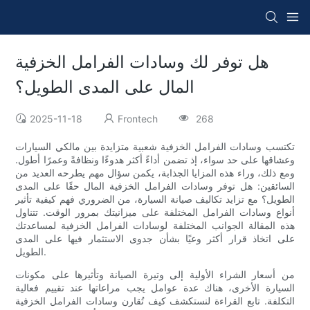
هل توفر لك وسادات الفرامل الخزفية
المال على المدى الطويل؟
2025-11-18
Frontech
268
تكتسب وسادات الفرامل الخزفية شعبية متزايدة بين مالكي السيارات
وعشاقها على حد سواء، إذ تضمن أداءً أكثر هدوءًا ونظافةً وعمرًا أطول.
ومع ذلك، وراء هذه المزايا الجذابة، يكمن سؤال مهم يطرحه العديد من
السائقين: هل توفر وسادات الفرامل الخزفية المال حقًا على المدى
الطويل؟ مع تزايد تكاليف صيانة السيارة، من الضروري فهم كيفية تأثير
أنواع وسادات الفرامل المختلفة على ميزانيتك بمرور الوقت. تتناول
هذه المقالة الجوانب المختلفة لوسادات الفرامل الخزفية لمساعدتك
على اتخاذ قرار أكثر وعيًا بشأن جدوى الاستثمار فيها على المدى
الطويل.
من أسعار الشراء الأولية إلى وتيرة الصيانة وتأثيرها على مكونات
السيارة الأخرى، هناك عدة عوامل يجب مراعاتها عند تقييم فعالية
التكلفة. تابع القراءة لنستكشف كيف تُقارن وسادات الفرامل الخزفية