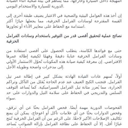
المهيجة داخل السيارة وخارجها، مما يساهم في بيئة صحية أثناء الصيانة
الدورية للسيارة والاستخدام اليومي.
إن أخذ هذه العوامل البيئية والصحية في الاعتبار يضيف طبقة أخرى إلى
القيمة المقترحة لوسادات الفرامل الخزفية، مما يجعلها خيارًا أكثر
استدامة مع الحفاظ على معايير الأداء أو تجاوزها.
نصائح عملية لتحقيق أقصى قدر من التوفير باستخدام وسادات الفرامل
الخزفية
حتى مع فوائدها الكامنة، يتطلب الحصول على أقصى استفادة من
وسادات الفرامل الخزفية عنايةً دقيقةً وفهمًا لكيفية إطالة عمرها
الافتراضي. إن معرفة كيفية صيانة هذه المكونات تُحوّل الاستثمار الأولي
إلى مدخرات واضحة وطويلة الأجل.
أولاً، تُسهم عادات القيادة الهادئة بشكل كبير في إطالة عمر تيل
الفرامل. فتجنب الكبح العنيف عند عدم الحاجة يُقلل من التآكل وتراكم
الحرارة، مما يُعزز متانة تيل الفرامل السيراميكية. كما يُساعد التوقف
السلس والتدريجي في الحفاظ على سلامة التيل والدوارات على حد
سواء.
الفحوصات الدورية مهمة أيضًا. فحص الفرامل بحثًا عن أي ترقق،
وفحص الدوارات بحثًا عن أي علامات تآكل أو اعوجاج، يمكن أن يمنع
تكاليف الإصلاحات الأكبر لاحقًا. على الرغم من أن الفرامل الخزفية تُنتج
غبارًا أقل، إلا أن الحفاظ على نظافة الفرامل بإزالة الشوائب يُساعد