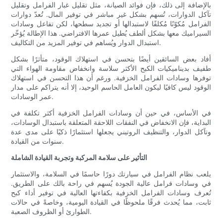
بالإضافة إلى ذلك، فإن فوائد الصيانة، مثل تقليل غبار الفرامل وتقليل
تآكل الدوارات، تُسهم بشكل غير مباشر في توفير المال. تُعدّ دوارات
الفرامل مُكوّنًا مُكلفًا لاستبدالها أو تجديد سطحها، لكن تفاعل وسادات
السيراميك معها بشكل ألطف يُطيل عمرها الافتراضي. هذا الإطالة يُؤخّر
استبدال الدوار ويُساهم في توفير المزيد من التكاليف.
أفاد بعض السائقين أيضًا بتحسن في استهلاك الوقود، متأثرًا بشكل
طفيف بديناميكيات الكبح الأكثر سلاسة وانخفاض مقاومة الهواء التي
توفرها وسادات الفرامل الخزفية. ورغم أن هذا التحسن في استهلاك
الوقود ليس كافيًا ليكون العامل الحاسم الوحيد، إلا أنه يتراكم على مدار
عمر الوسادات.
في الأساس، في حين أن وسادات الفرامل الخزفية أكثر تكلفة في
البداية، فإن الانخفاض في النفقات اللاحقة المتعلقة باستبدال الوسادات،
وتآكل الدوار، والتنظيف الروتيني يجعلها استثمارًا ذكيًا على مدى عدة
سنوات من القيادة.
التأثير على سلامة المركبة وتجربة القيادة الشاملة
يلعب نظام الفرامل في سيارتك دورًا حاسمًا في السلامة، والاستثمار
في وسادات فرامل عالية الجودة يُسهم في راحة بالك على الطريق.
تُعرف وسادات الفرامل الخزفية بكفاءتها العالية في توفير أداء كبح
ثابت، مما يُحدث فرقًا ملحوظًا في القيادة اليومية، وخاصةً في حالات
الطوارئ أو الظروف الصعبة.