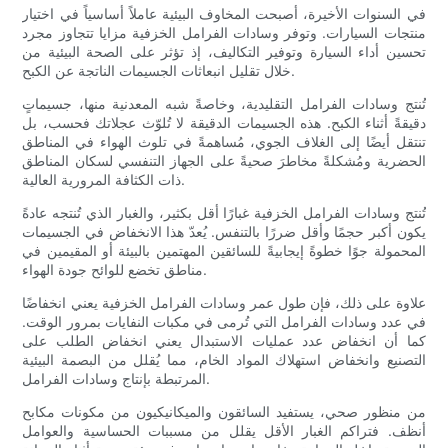
في السنوات الأخيرة، أصبحت المخاوف البيئية عاملاً أساسياً في اختيار
منتجات السيارات. وتوفر وسادات الفرامل الخزفية مزايا تتجاوز مجرد
تحسين أداء السيارة وتوفير التكاليف، إذ تؤثر على الصحة البيئية من
خلال تقليل انبعاثات الجسيمات الناتجة عن الكبح.
تُنتج وسادات الفرامل التقليدية، وخاصةً شبه المعدنية منها، جسيماتٍ
دقيقةً أثناء الكبح. هذه الجسيمات الدقيقة لا تُلوّث عجلاتك فحسب، بل
تنتقل أيضًا إلى الغلاف الجوي، مُساهمةً في تلوث الهواء في المناطق
الحضرية ومُشكلةً مخاطرَ صحيةً على الجهاز التنفسي لسكان المناطق
ذات الكثافة المرورية العالية.
تُنتج وسادات الفرامل الخزفية غبارًا أقل بكثير، والغبار الذي تُنتجه عادةً
يكون أكبر حجمًا وأقل ضررًا بالتنفس. يُعدّ هذا الانخفاض في الجسيمات
المحمولة جوًا خطوةً إيجابيةً للسائقين المهتمين بالبيئة أو المقيمين في
مناطق تخضع للوائح جودة الهواء.
علاوة على ذلك، فإن طول عمر وسادات الفرامل الخزفية يعني انخفاضًا
في عدد وسادات الفرامل التي تُرمى في مكبات النفايات بمرور الوقت.
كما أن انخفاض عدد عمليات الاستبدال يعني انخفاض الطلب على
التصنيع وانخفاض استهلاك المواد الخام، مما يُقلل من البصمة البيئية
المرتبطة بإنتاج وسادات الفرامل.
من منظور صحي، يستفيد السائقون والميكانيكيون من مكونات مكابح
أنظف. فتراكم الغبار الأقل يقلل من مسببات الحساسية والعوامل