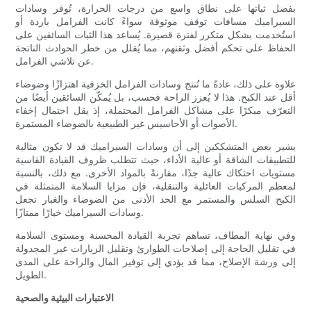
بفضل ثباتها على نطاق واسع من درجات الحرارة، تُوفر وسادات
السيراميك مسافات توقف موثوقة سواءً كانت الفرامل باردة أو
استُخدمت بشكل متكرر لفترة قصيرة. يُساعد هذا الثبات السائقين على
الحفاظ على تحكم أفضل وثقتهم، مما يُقلل من خطر الحوادث الناتجة
عن تلاشي الفرامل.
علاوة على ذلك، عادةً ما تُنتج وسادات الفرامل الخزفية اهتزازًا وضوضاء
أقل عند الكبح. هذا لا يُعزز الراحة فحسب، بل يُمكّن السائقين أيضًا من
التعرّف مبكرًا على مشاكل الفرامل المحتملة، إذ يقل احتمال إخفاء
الأصوات أو الأحاسيس غير الطبيعية بالضوضاء المستمرة.
يشير بعض المتشككين إلى أن وسادات السيراميك قد لا تكون مثالية
للتطبيقات الشاقة أو عالية الأداء، حيث تتطلب ظروف القيادة القاسية
مستويات احتكاك عالية جدًا، مقارنةً بالمواد الأخرى. مع ذلك، بالنسبة
لمعظم المركبات العائلية والتنقلية، فإن مزايا السلامة المتمثلة في
الكبح السلس والمستمر مع الحد الأدنى من الضوضاء والغبار تجعل
وسادات السيراميك خيارًا ممتازًا.
وفي نهاية المطاف، تساهم تجربة القيادة المحسنة ومستوى السلامة
في تقليل الحاجة إلى إصلاحات الطوارئ وتقليل الزيارات غير المجدولة
إلى ورشة الإصلاح، مما قد يؤدي إلى توفير المال والراحة على المدى
الطويل.
الاعتبارات البيئية والصحية