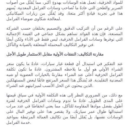
للمواد الخزفية، تعمل هذه الوسادات بهدوءٍ أكبر، مما يُقلّل من أصوات
الصرير والطحن التي عادةً ما تُصاحب وسادات الفرامل المعدنية. يُسهم
هذا في تجربة قيادةٍ أكثر متعةً، وقد يُقلّل من زيارات الميكانيكي
لمعالجة شكاوى ضوضاء الفرامل.
على الرغم من أن التركيب الدقيق والتصميم يختلفان حسب الشركة
المصنعة، فإن هذه الفوائد تساهم بشكل جماعي في القيمة الإجمالية
التي توفرها وسادات الفرامل الخزفية، ليس فقط في الأداء ولكن أيضًا
في توفير التكاليف المحتملة المتعلقة بالصيانة والتآكل.
مقارنة التكاليف: النفقات الأولية مقابل الاستثمار طويل الأجل
عند التفكير في استبدال أي قطعة غيار سيارات، عادةً ما يكون سعر
الشراء الأولي هو أول ما يلاحظه المشترون. عادةً ما تكون تكلفة
الفرامل الخزفية أعلى عند الشراء مقارنةً بالخيارات العضوية أو شبه
المعدنية التقليدية. قد يُشكّل هذا السعر المرتفع عائقًا لبعض المستهلكين
الذين يبحثون عن الحل الأنسب لميزانيتهم ​​عند الشراء.
مع ذلك، من الضروري النظر إلى هذه التكلفة الأولية في سياق قيمتها
على المدى الطويل. عادةً ما تدوم وسادات الفرامل الخزفية لفترة
أطول بفضل موادها المقاومة للتآكل، مما يعني انخفاضًا في عدد مرات
استبدالها طوال عمر سيارتك. ولا يقتصر هذا على توفير المال على
الوسادات نفسها، بل يُقلل أيضًا من تكاليف العمالة المرتبطة بمواعيد
خدمة الفرامل.