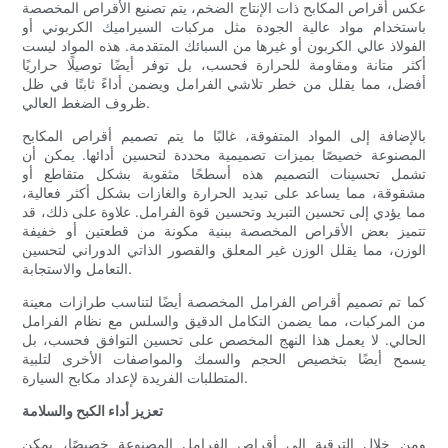
عكس أقراص المكابح ذات الإنتاج الضخم، يتم تصنيع الأقراص المخصصة
باستخدام مواد عالية الجودة مثل مركبات السيراميك الكربوني أو
الفولاذ عالي الكربون أو غيرها من السبائك المتقدمة. هذه المواد ليست
أكثر متانة ومقاومة للحرارة فحسب، بل توفر أيضًا توصيلًا حراريًا
أفضل، مما يقلل من خطر تلاشي الفرامل ويضمن أداءً ثابتًا في ظل
ظروف الضغط العالي.
بالإضافة إلى المواد المتفوقة، غالبًا ما يتم تصميم أقراص المكابح
المصنوعة خصيصًا بميزات تصميمية محددة لتحسين أدائها. يمكن أن
تشمل تحسينات التصميم هذه أسطحًا مثقوبة بشكل متقاطع أو
مشقوقة، مما يساعد على تبديد الحرارة والغازات بشكل أكثر فعالية،
مما يؤدي إلى تحسين التبريد وتحسين قوة الفرامل. علاوة على ذلك، قد
تتميز بعض الأقراص المخصصة ببنية مكونة من قطعتين أو خفيفة
الوزن، مما يقلل الوزن غير المعلق والقصور الذاتي الدوراني لتحسين
التعامل والاستجابة.
كما تم تصميم أقراص الفرامل المخصصة أيضًا لتناسب طرازات معينة
من المركبات، مما يضمن التكامل الدقيق والسلس مع نظام الفرامل
الحالي. لا يعمل هذا النهج المخصص على تحسين التوافق فحسب، بل
يسمح أيضًا بتخصيص الحجم والسمك والمواصفات الأخرى لتلبية
المتطلبات الفريدة لإعداد مكابح السيارة.
تعزيز أداء الكبح والسلامة
ومن خلال الترقية إلى أقراص الفرامل المصنوعة خصيصًا، يمكن