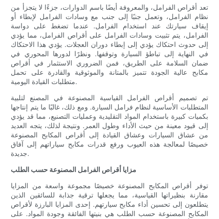
تعد أقراص الفرامل، والمعروفة أيضًا باسم الدوارات، جزءًا لا يتجزأ من
نظام الفرامل، وتعمل جنبًا إلى جنب مع وسادات الفرامل لإبطاء أو
إيقاف سيارتك عند استخدام الفرامل. عندما تضغط على دواسة
الفرامل، يتم تثبيت وسادات الفرامل على أقراص الفرامل، مما يؤدي
إلى حدوث احتكاك يؤدي إلى إبطاء دوران العجلات. يؤدي هذا الاحتكاك
في النهاية إلى تباطؤ السيارة وتوقفها. ونظرًا لدورها المحوري في
ضمان السلامة على الطريق، فمن الضروري الاستثمار في أقراص
مكابح عالية الجودة تتميز بالمتانة والموثوقية والقادرة على تحمل
متطلبات القيادة اليومية.
تم تصميم أقراص الفرامل القياسية المصنوعة في المصنع لتلبية
المتطلبات الأساسية لنظام فرامل السيارة. ومع ذلك، غالبًا ما يتم إنتاجها
بكميات كبيرة باستخدام المواد التقليدية وعمليات التصنيع، مما قد يؤدي
إلى قيود معينة من حيث الأداء وطول العمر. ونتيجة لذلك، يتجه العديد
من عشاق السيارات وعشاق القيادة إلى أقراص المكابح المصنوعة
خصيصًا لمعالجة هذه العيوب ورفع قدرات مكابح سياراتهم إلى آفاق
جديدة.
مزايا أقراص الفرامل المصنوعة حسب الطلب
توفر أقراص المكابح المصنوعة خصيصًا مجموعة واسعة من المزايا
مقارنة بنظيراتها القياسية، مما يجعلها ترقية جذابة للسائقين الذين
يتطلعون إلى تحسين أداء مكابح سيارتهم. إحدى المزايا البارزة لأقراص
المكابح المصنوعة حسب الطلب هي بنيتها الفائقة وجودة المواد. على