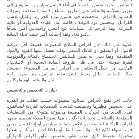
للسائقين تجربة تحسن ملحوظ في أداء فرامل سيارتهم، مما يؤدي إلى
تعزيز السلامة والتحكم على الطريق. تساهم المواد المتقدمة وميزات
التصميم للأقراص المخصصة في تحسين تبديد الحرارة، وتقليل تلاشي
الفرامل، وتحسين قوة التوقف، خاصة أثناء القيادة العدوانية أو عالية
السرعة. وهذا يُترجم إلى مسافات كبح أقصر، وإحساس أكثر اتساقًا
بالدواسة، وثقة إجمالية أكبر خلف عجلة القيادة.
علاوة على ذلك، فإن أقراص المكابح المصنوعة خصيصًا أقل عرضة
للالتواء أو التشقق أو التآكل المبكر، وذلك بفضل بنيتها القوية والمواد
المتقدمة. وهذا يعني أنه يمكن للسائقين الاستمتاع بالمتانة والموثوقية
لفترة طويلة، حتى في ظل ظروف القيادة الصعبة أو الاستخدام
المكثف. من خلال الاستثمار في أقراص الفرامل المصنوعة خصيصًا،
يمكن للسائقين تقليل مخاطر فشل نظام الفرامل، مما يضمن راحة
البال والسلامة لهم ولركابهم.
خيارات التخصيص والتخصيص
جانب آخر مقنع لأقراص المكابح المصنوعة حسب الطلب هو القدرة
على تخصيص مظهرها وتخصيصه ليناسب التفضيلات الفردية للسائقين.
تقدم العديد من الشركات المصنعة مجموعة متنوعة من التشطيبات
السطحية والطلاءات وخيارات الألوان، مما يسمح للعملاء بتصميم مظهر
أقراص المكابح الخاصة بهم لتكمل جمالية سيارتهم أو إنشاء بيان مرئي
فريد. سواء أكان ذلك لونًا أسود أنيقًا، أو طلاءًا أحمر جريئًا، أو شعارًا
محفورًا مخصصًا، فإن القدرة على تخصيص مظهر أقراص الفرامل