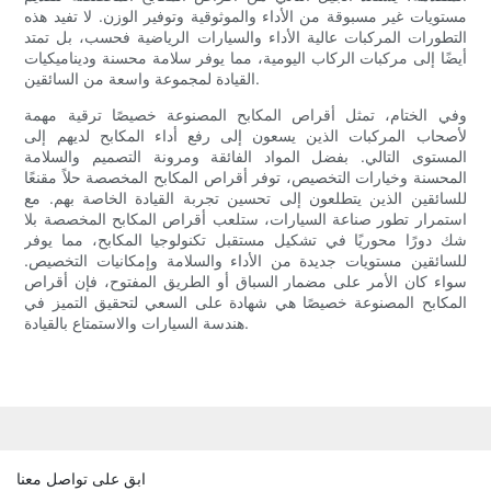
مستويات غير مسبوقة من الأداء والموثوقية وتوفير الوزن. لا تفيد هذه
التطورات المركبات عالية الأداء والسيارات الرياضية فحسب، بل تمتد
أيضًا إلى مركبات الركاب اليومية، مما يوفر سلامة محسنة وديناميكيات
القيادة لمجموعة واسعة من السائقين.
وفي الختام، تمثل أقراص المكابح المصنوعة خصيصًا ترقية مهمة
لأصحاب المركبات الذين يسعون إلى رفع أداء المكابح لديهم إلى
المستوى التالي. بفضل المواد الفائقة ومرونة التصميم والسلامة
المحسنة وخيارات التخصيص، توفر أقراص المكابح المخصصة حلاً مقنعًا
للسائقين الذين يتطلعون إلى تحسين تجربة القيادة الخاصة بهم. مع
استمرار تطور صناعة السيارات، ستلعب أقراص المكابح المخصصة بلا
شك دورًا محوريًا في تشكيل مستقبل تكنولوجيا المكابح، مما يوفر
للسائقين مستويات جديدة من الأداء والسلامة وإمكانيات التخصيص.
سواء كان الأمر على مضمار السباق أو الطريق المفتوح، فإن أقراص
المكابح المصنوعة خصيصًا هي شهادة على السعي لتحقيق التميز في
هندسة السيارات والاستمتاع بالقيادة.
ابق على تواصل معنا