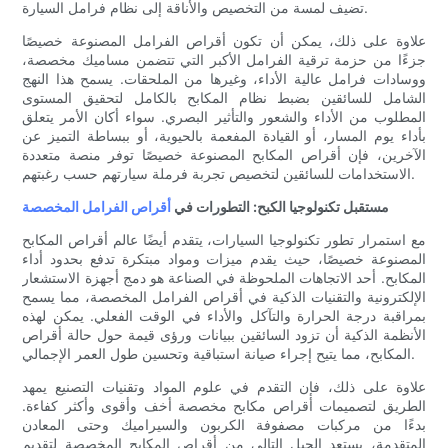
تضيف لمسة من التخصيص والأناقة إلى نظام فرامل السيارة.
علاوة على ذلك، يمكن أن تكون أقراص الفرامل المصنوعة خصيصًا
جزءًا من حزمة ترقية الفرامل الأكبر التي تتضمن مساميك مخصصة،
ووسادات فرامل عالية الأداء، وغيرها من الملحقات. يسمح هذا النهج
الشامل للسائقين بضبط نظام المكابح بالكامل لتحقيق المستوى
المطلوب من الأداء والشعور والتأثير البصري. سواء أكان الأمر يتعلق
بأداء يوم المسار، أو القيادة المفعمة بالحيوية، أو ببساطة التميز عن
الآخرين، فإن أقراص المكابح المصنوعة خصيصًا توفر منصة متعددة
الاستخدامات للسائقين لتخصيص تجربة فرملة سيارتهم حسب رغبتهم.
مستقبل تكنولوجيا الكبح: التطورات في
أقراص الفرامل المخصصة
مع استمرار تطور تكنولوجيا السيارات، يتقدم أيضًا عالم أقراص المكابح
المصنوعة خصيصًا، حيث يقدم ميزات ومواد مبتكرة تدفع بحدود أداء
المكابح. أحد الاتجاهات الملحوظة في الصناعة هو دمج أجهزة الاستشعار
الإلكترونية والتقنيات الذكية في أقراص الفرامل المخصصة، مما يسمح
بمراقبة درجة الحرارة والتآكل والأداء في الوقت الفعلي. يمكن لهذه
الأنظمة الذكية أن تزود السائقين ببيانات ورؤى قيمة حول حالة أقراص
المكابح، مما يتيح إجراء صيانة استباقية وتحسين طول العمر الإجمالي.
علاوة على ذلك، فإن التقدم في علوم المواد وتقنيات التصنيع يمهد
الطريق لتصميمات أقراص مكابح مخصصة أخف وأقوى وأكثر كفاءة.
بدءًا من مركبات مصفوفة الكربون والسيراميك وحتى المعادن
المتقدمة، يستعد الجيل التالي من أقراص المكابح المخصصة لتقديم