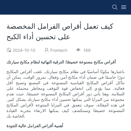
كيف تعمل أقراص الفرامل المخصصة
على تحسين أداء الكبح
2024-10-10
Frontech
169
أقراص مكابح مصنوعة خصيصًا: الترقية النهائية لنظام مكابح سيارتك
باعتبارها مكونًا أساسيًا في نظام مكابح سيارتك، تلعب أقراص المكابح
دورًا حاسمًا في ضمان أداء مكابح آمن وفعال. بمرور الوقت، يمكن أن
تتآكل أقراص المكابح القياسية المصنوعة في المصنع وتصبح أقل
فعالية، مما يؤدي إلى انخفاض قوة التوقف ومخاطر محتملة على
السلامة. وهنا يأتي دور أقراص المكابح المصنوعة خصيصًا، حيث تقدم
مجموعة من المزايا التي يمكنها تحسين أداء مكابح سيارتك بشكل كبير.
في هذه المقالة، سوف نتعمق في المزايا المتنوعة لأقراص المكابح
المصنوعة خصيصًا ونستكشف كيف يمكنها الارتقاء بتجربة القيادة
الخاصة بك.
أهمية أقراص الفرامل عالية الجودة