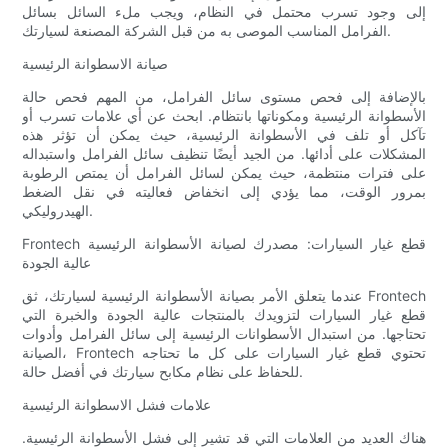
إلى وجود تسرب محتمل في النظام، ويجب ملء السائل بسائل
الفرامل المناسب الموصى به من قبل الشركة المصنعة لسيارتك.
صيانة الاسطوانة الرئيسية
بالإضافة إلى فحص مستوى سائل الفرامل، من المهم فحص حالة
الأسطوانة الرئيسية ومكوناتها بانتظام. ابحث عن أي علامات تسرب أو
تآكل أو تلف في الأسطوانة الرئيسية، حيث يمكن أن تؤثر هذه
المشكلات على أدائها. من الجيد أيضًا تنظيف سائل الفرامل واستبداله
على فترات منتظمة، حيث يمكن لسائل الفرامل أن يمتص الرطوبة
بمرور الوقت، مما يؤدي إلى انخفاض فعاليته في نقل الضغط
الهيدروليكي.
Frontech قطع غيار السيارات: مصدرك لصيانة الأسطوانة الرئيسية
عالية الجودة
عندما يتعلق الأمر بصيانة الأسطوانة الرئيسية لسيارتك، ثق Frontech
قطع غيار السيارات لتزويدك بالمنتجات عالية الجودة والخبرة التي
تحتاجها. من استبدال الأسطوانات الرئيسية إلى سائل الفرامل وأدوات
الصيانة، Frontech تحتوي قطع غيار السيارات على كل ما تحتاجه
للحفاظ على نظام مكابح سيارتك في أفضل حالة.
علامات فشل الاسطوانة الرئيسية
هناك العديد من العلامات التي قد تشير إلى فشل الأسطوانة الرئيسية.