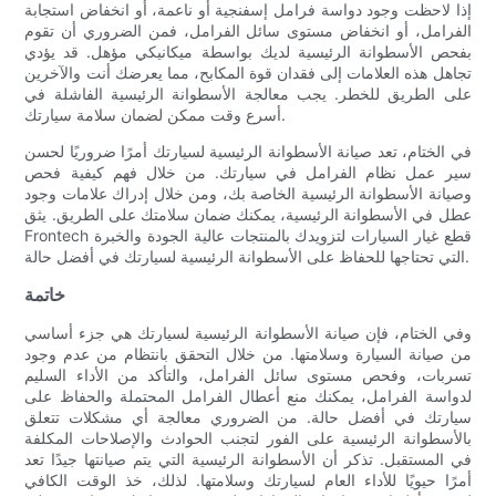
إذا لاحظت وجود دواسة فرامل إسفنجية أو ناعمة، أو انخفاض استجابة
الفرامل، أو انخفاض مستوى سائل الفرامل، فمن الضروري أن تقوم
بفحص الأسطوانة الرئيسية لديك بواسطة ميكانيكي مؤهل. قد يؤدي
تجاهل هذه العلامات إلى فقدان قوة المكابح، مما يعرضك أنت والآخرين
على الطريق للخطر. يجب معالجة الأسطوانة الرئيسية الفاشلة في
أسرع وقت ممكن لضمان سلامة سيارتك.
في الختام، تعد صيانة الأسطوانة الرئيسية لسيارتك أمرًا ضروريًا لحسن
سير عمل نظام الفرامل في سيارتك. من خلال فهم كيفية فحص
وصيانة الأسطوانة الرئيسية الخاصة بك، ومن خلال إدراك علامات وجود
عطل في الأسطوانة الرئيسية، يمكنك ضمان سلامتك على الطريق. يثق
Frontech قطع غيار السيارات لتزويدك بالمنتجات عالية الجودة والخبرة
التي تحتاجها للحفاظ على الأسطوانة الرئيسية لسيارتك في أفضل حالة.
خاتمة
وفي الختام، فإن صيانة الأسطوانة الرئيسية لسيارتك هي جزء أساسي
من صيانة السيارة وسلامتها. من خلال التحقق بانتظام من عدم وجود
تسربات، وفحص مستوى سائل الفرامل، والتأكد من الأداء السليم
لدواسة الفرامل، يمكنك منع أعطال الفرامل المحتملة والحفاظ على
سيارتك في أفضل حالة. من الضروري معالجة أي مشكلات تتعلق
بالأسطوانة الرئيسية على الفور لتجنب الحوادث والإصلاحات المكلفة
في المستقبل. تذكر أن الأسطوانة الرئيسية التي يتم صيانتها جيدًا تعد
أمرًا حيويًا للأداء العام لسيارتك وسلامتها. لذلك، خذ الوقت الكافي