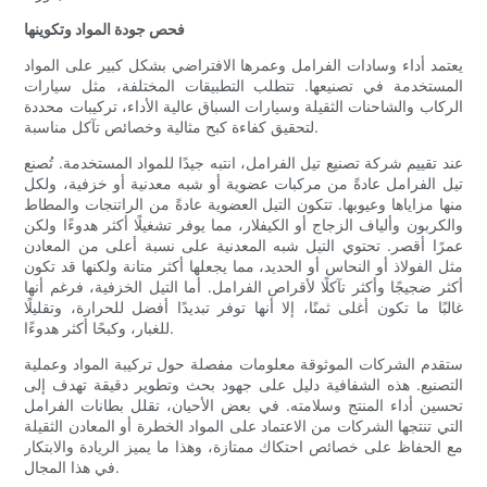
فحص جودة المواد وتكوينها
يعتمد أداء وسادات الفرامل وعمرها الافتراضي بشكل كبير على المواد
المستخدمة في تصنيعها. تتطلب التطبيقات المختلفة، مثل سيارات
الركاب والشاحنات الثقيلة وسيارات السباق عالية الأداء، تركيبات محددة
لتحقيق كفاءة كبح مثالية وخصائص تآكل مناسبة.
عند تقييم شركة تصنيع تيل الفرامل، انتبه جيدًا للمواد المستخدمة. تُصنع
تيل الفرامل عادةً من مركبات عضوية أو شبه معدنية أو خزفية، ولكل
منها مزاياها وعيوبها. تتكون التيل العضوية عادةً من الراتنجات والمطاط
والكربون وألياف الزجاج أو الكيفلار، مما يوفر تشغيلًا أكثر هدوءًا ولكن
عمرًا أقصر. تحتوي التيل شبه المعدنية على نسبة أعلى من المعادن
مثل الفولاذ أو النحاس أو الحديد، مما يجعلها أكثر متانة ولكنها قد تكون
أكثر ضجيجًا وأكثر تآكلًا لأقراص الفرامل. أما التيل الخزفية، فرغم أنها
غالبًا ما تكون أغلى ثمنًا، إلا أنها توفر تبديدًا أفضل للحرارة، وتقليلًا
للغبار، وكبحًا أكثر هدوءًا.
ستقدم الشركات الموثوقة معلومات مفصلة حول تركيبة المواد وعملية
التصنيع. هذه الشفافية دليل على جهود بحث وتطوير دقيقة تهدف إلى
تحسين أداء المنتج وسلامته. في بعض الأحيان، تقلل بطانات الفرامل
التي تنتجها الشركات من الاعتماد على المواد الخطرة أو المعادن الثقيلة
مع الحفاظ على خصائص احتكاك ممتازة، وهذا ما يميز الريادة والابتكار
في هذا المجال.