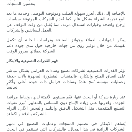
بتحسين المنتجات.
بالإضافة إلى ذلك، تُعزز سهولة الطلب وموثوقية التوصيل وخدمة ما بعد
البيع تجربة الشراء بشكل عام. كما تُقدم الشركات الموثوقة سياسات
إرجاع واضحة وخيارات استبدال مرنة، مما يُقلل من وقت التوقف عن
العمل للسائقين والشركات.
يمكن لشهادات العملاء وجوائز الصناعة ودراسات الحالة أن تكمل
تقييمك من خلال توفير رؤى من جهات خارجية حول مدى جودة دعم
الشركة لعملائها بمرور الوقت.
فهم القدرات التصنيعية والابتكار
تؤثر القدرات التصنيعية لشركات تصنيع وسادات الفرامل بشكل مباشر
على اتساق المنتج وابتكاره. فالمنشآت المتطورة المجهزة بآلات حديثة
وعمليات مؤتمتة تُنتج عادةً وسادات فرامل ذات جودة أعلى وأكثر
تجانساً.
عند زيارة شركة أو البحث عنها، قيّم مستوى الأتمتة لديها، ونقاط مراقبة
الجودة، وقدرتها على زيادة الإنتاج دون المساس بالمعايير. تُبرز تقنيات
التصنيع المتقدمة، مثل التشكيل الدقيق والتلبيد والفحص الآلي، التزام
الشركة بالدقة والكفاءة.
يُساهم الابتكار في تصميم المنتجات وعمليات التصنيع في تمييز
الشركات الرائدة في هذا المجال. فالشركات التي تستثمر في البحث