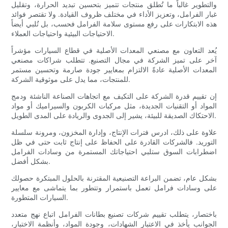
والتطوير غالباً ما تُطلق منتجات تتميز بتحسين تبديد الحرارة، وتقليل
غبار الفرامل، وتعزيز الأداء في مختلف ظروف القيادة. ولا تقتصر فوائد
هذه الابتكارات على رفع مستوى سلامة الفرامل فحسب، بل تُلبي أيضاً
الاحتياجات البيئية واحتياجات العملاء.
يُعد التعاون مع مصنعي المعدات الأصلية في قطاع السيارات مؤشراً
آخر على تميز الشركة في مجال التصنيع. تتطلب شراكات مصنعي
المعدات الأصلية عادةً الالتزام بمعايير جودة صارمة وتحسين مستمر
للمنتجات، مما يدل على موثوقية الشركة.
إن تقييم قدرة الشركة على التكيف مع اتجاهات الصناعة الناشئة ودمج
المواد أو التقنيات الجديدة، مثل مركبات الكربون والسيراميك أو مواد
الاحتكاك الصديقة للبيئة، يشير إلى الجدوى والريادة على المدى الطويل.
علاوة على ذلك، ادرس فترات الإنتاج، وإدارة المخزون، ومرونة سلسلة
التوريد. فالشركات القادرة على الحفاظ على إنتاج ثابت حتى في ظل
اضطرابات السوق ستلبي احتياجاتك المستمرة من وسادات الفرامل
بشكل أفضل.
بشكل عام، تضمن البراعة التصنيعية المقترنة بالحلول المبتكرة حصولك
على وسادات فرامل تعمل باستمرار وتتطور بما يتماشى مع معايير
السيارات المتطورة.
باختصار، يتطلب تقييم شركات تصنيع بطانات الفرامل اتباع نهج متعدد
الجوانب يأخذ في الاعتبار الشهادات، وجودة المواد، وأنظمة الاختبار،