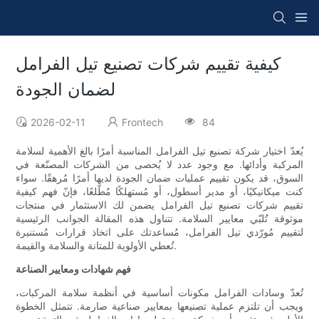
كيفية تقييم شركات تصنيع تيل الفرامل
لضمان الجودة
2026-02-11
Frontech
84
يُعدّ اختيار شركة تصنيع تيل الفرامل المناسبة أمرًا بالغ الأهمية لسلامة
المركبة وأدائها. مع وجود عدد لا يُحصى من الشركات المصنّعة في
السوق، قد يكون تقييم عمليات ضمان الجودة لديها أمرًا مُرهقًا. سواء
كنت ميكانيكيًا، أو مدير أسطول، أو مُستهلكًا مُطّلعًا، فإنّ فهم كيفية
تقييم شركات تصنيع تيل الفرامل يضمن لك الاستثمار في منتجات
موثوقة تُلبّي معايير السلامة. تتناول هذه المقالة الجوانب الرئيسية
لتقييم مُورّدي تيل الفرامل، مُساعدتك على اتخاذ قرارات مُستنيرة
تُعطي الأولوية للمتانة والسلامة والقيمة.
فهم شهادات ومعايير الصناعة
تُعدّ وسادات الفرامل مكونات أساسية في أنظمة سلامة المركبات،
ويجب أن تلتزم عملية تصنيعها بمعايير صناعية صارمة. تتمثل الخطوة