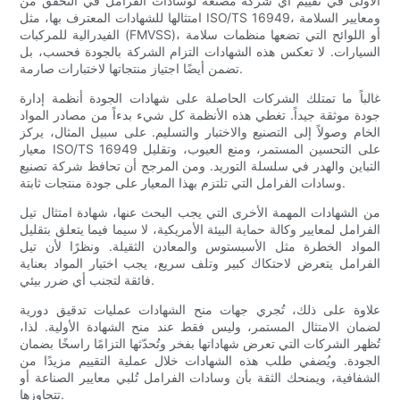
الأولى في تقييم أي شركة مصنعة لوسادات الفرامل في التحقق من
امتثالها للشهادات المعترف بها، مثل ISO/TS 16949، ومعايير السلامة
الفيدرالية للمركبات (FMVSS)، أو اللوائح التي تضعها منظمات سلامة
السيارات. لا تعكس هذه الشهادات التزام الشركة بالجودة فحسب، بل
تضمن أيضًا اجتياز منتجاتها لاختبارات صارمة.
غالباً ما تمتلك الشركات الحاصلة على شهادات الجودة أنظمة إدارة
جودة موثقة جيداً. تغطي هذه الأنظمة كل شيء بدءاً من مصادر المواد
الخام وصولاً إلى التصنيع والاختبار والتسليم. على سبيل المثال، يركز
معيار ISO/TS 16949 على التحسين المستمر، ومنع العيوب، وتقليل
التباين والهدر في سلسلة التوريد. ومن المرجح أن تحافظ شركة تصنيع
وسادات الفرامل التي تلتزم بهذا المعيار على جودة منتجات ثابتة.
من الشهادات المهمة الأخرى التي يجب البحث عنها، شهادة امتثال تيل
الفرامل لمعايير وكالة حماية البيئة الأمريكية، لا سيما فيما يتعلق بتقليل
المواد الخطرة مثل الأسبستوس والمعادن الثقيلة. ونظرًا لأن تيل
الفرامل يتعرض لاحتكاك كبير وتلف سريع، يجب اختيار المواد بعناية
فائقة لتجنب أي ضرر بيئي.
علاوة على ذلك، تُجري جهات منح الشهادات عمليات تدقيق دورية
لضمان الامتثال المستمر، وليس فقط عند منح الشهادة الأولية. لذا،
تُظهر الشركات التي تعرض شهاداتها بفخر وتُحدّثها التزامًا راسخًا بضمان
الجودة. ويُضفي طلب هذه الشهادات خلال عملية التقييم مزيدًا من
الشفافية، ويمنحك الثقة بأن وسادات الفرامل تُلبي معايير الصناعة أو
تتجاوزها.