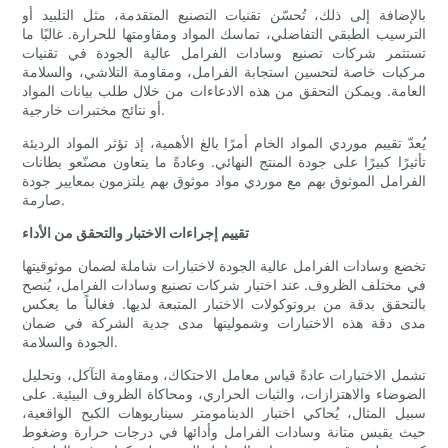
بالإضافة إلى ذلك، تُحسّن تقنيات التصنيع المتقدمة، مثل التلبيد أو
الترسيب الطبقي التفاضلي، تماسك المواد ومقاومتها للحرارة. غالبًا ما
تستثمر شركات تصنيع وسادات الفرامل عالية الجودة في تقنيات
مركبات خاصة لتحسين استجابة الفرامل، ومقاومة التلاشي، والسلامة
العامة. ويمكن التحقق من هذه الادعاءات من خلال طلب بيانات المواد
أو نتائج مختبرات خارجية.
يُعدّ تقييم موردي المواد الخام أمرًا بالغ الأهمية، إذ تؤثر المواد الرديئة
تأثيرًا كبيرًا على جودة المنتج النهائي. وعادةً ما يتعاون مصنّعو بطانات
الفرامل الموثوق بهم مع موردي مواد موثوق بهم يلتزمون بمعايير جودة
صارمة.
تقييم إجراءات الاختبار والتحقق من الأداء
تخضع وسادات الفرامل عالية الجودة لاختبارات شاملة لضمان موثوقيتها
في مختلف الظروف. عند اختيار شركات تصنيع وسادات الفرامل، يُنصح
بالتحقق بدقة من بروتوكولات الاختبار المتبعة لديها. فغالباً ما يعكس
مدى دقة هذه الاختبارات وشموليتها مدى جدية الشركة في ضمان
الجودة والسلامة.
تشمل الاختبارات عادةً قياس معامل الاحتكاك، ومقاومة التآكل، وتحليل
الضوضاء والاهتزازات، والثبات الحراري، ومحاكاة الظروف البيئية. على
سبيل المثال، يُحاكي اختبار الدينامومتر سيناريوهات الكبح الواقعية،
حيث يقيس متانة وسادات الفرامل وأدائها في درجات حرارة وضغوط