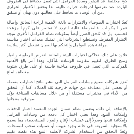
كبح مختلفة. قد تتدهور وسادة الفرامل التي تعمل بكفاءة في الظروف
الباردة عند تعرضها لدرجات حرارة عالية، لذا يتحقق الاختبار الحراري
من أن الوسادات تحافظ على فعاليتها دون بهتان أو تشقق.
تُعدّ اختبارات الضوضاء والاهتزازات بالغة الأهمية لراحة السائق وإطالة
عمر المكونات. فالضوضاء عالية التردد لا تقتصر على كونها مزعجة
فحسب، بل قد تُلحق الضرر أيضاً بمكونات نظام الفرامل الأخرى نتيجة
الاهتزاز المفرط. وتستطيع الشركات التي تمتلك معدات اختبار مناسبة
مراقبة هذه العوامل والتحكم بها لضمان تشغيل أكثر سلاسة.
علاوة على ذلك، تحاكي اختبارات البيئة والمتانة التعرض للرطوبة والغبار
وملح الطرق، لتقييم مقاومة الوسادة للتآكل. وهذا أمر بالغ الأهمية
للمركبات التي تعمل في ظروف مناخية قاسية أو على طرق شتوية
مغطاة بالملح.
تُعزز شركات تصنيع وسادات الفرامل التي تنشر نتائج اختبارات مفصلة
أو تحصل على مصادقة من جهات خارجية ثقة العملاء. كما أن التحقق
من الأداء في مختبرات مستقلة أو من خلال مسابقات الصناعة يؤكد
موثوقية منتجاتها.
بالإضافة إلى ذلك، يتضمن نظام ضمان الجودة المعتمد اختبار الدفعات
وإمكانية التتبع. وهذا يعني اختبار كل دفعة من وسادات الفرامل
وإمكانية تتبعها وصولاً إلى عمليات الإنتاج والمواد المستخدمة، مما يسمح
بالاستجابة السريعة في حالة وجود عيوب أو عمليات سحب للمنتجات.
ويُعدّ التحقق من استخدام الشركة لأنظمة التتبع هذه نقطة تقييم