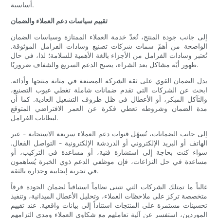
أساسية.
تقييم سياسات دعم العملاء والضمان
إلى جانب جودة المنتج، تُعدّ خدمة العملاء الممتازة وسياسات الضمان
الواضحة من أهمّ سمات شركات تصنيع وسادات الفرامل الموثوقة.
تُعتبر وسادات الفرامل من الأجزاء بالغة الأهمية للسلامة؛ لذا، في حال
ظهور أيّة مشاكل بعد الشراء، يصبح الدعم السريع والشفاف ضروريًا.
يدل الضمان القوي على ثقة الشركة المصنعة في متانة منتجها وأدائه.
ابحث عن الشركات التي تقدم ضمانات شاملة تغطي عيوب التصنيع،
والتآكل المبكر، أو الأعطال في ظل ظروف التشغيل العادية. كما أن
مدة الضمان وشروطه تعطي فكرة عن العمر الافتراضي المتوقع
لبطانات الفرامل.
إلى جانب الضمانات، تُسهّل قنوات دعم العملاء سريعة الاستجابة - عبر
الهاتف أو البريد الإلكتروني أو الدردشة الإلكترونية - التواصل الفعال.
سواء كنت بحاجة إلى استشارة فنية، أو مساعدة في التركيب، أو
مساعدة في حل النزاعات، فإن موظفي الدعم ذوي الخبرة يُساهمون
في تجربة إيجابية وجدارة بالثقة.
غالباً ما تمتلك الشركات التي تتبنى نظاماً استباقياً لضمان الجودة فرقاً
متخصصة تركز على ملاحظات العملاء، وتحليل الأعطال الميدانية، وتنفيذ
تحسينات مستمرة على المنتجات استناداً إلى بيانات واقعية. عند تقييم
الموردين، استفسر عن آلية تعاملهم مع شكاوى العملاء ومدى التزامهم