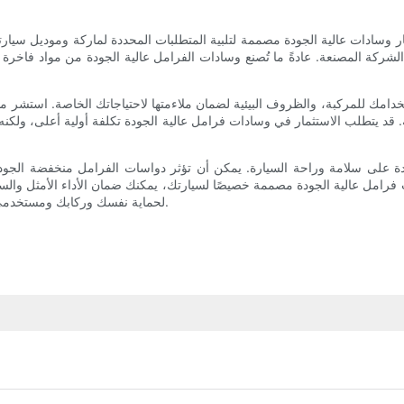
ادات عالية الجودة مصممة لتلبية المتطلبات المحددة لماركة وموديل سيارتك. يُنص
لشركة المصنعة. عادةً ما تُصنع وسادات الفرامل عالية الجودة من مواد فاخرة م
مك للمركبة، والظروف البيئية لضمان ملاءمتها لاحتياجاتك الخاصة. استشر ميك
قد يتطلب الاستثمار في وسادات فرامل عالية الجودة تكلفة أولية أعلى، ولكنه ا
دة على سلامة وراحة السيارة. يمكن أن تؤثر دواسات الفرامل منخفضة الجودة
سات فرامل عالية الجودة مصممة خصيصًا لسيارتك، يمكنك ضمان الأداء الأمثل وا
لحماية نفسك وركابك ومستخدمي الطريق الآخرين، والاستمتاع بتجربة قيادة أكثر أمانًا وراحة بشكل عام.