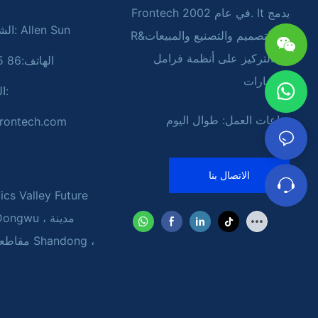
Frontech في عام 2002. It يدمج
الشخص المسؤول: Allen Sun
R&د ـ التصميم والتصنيع والمبيعات
مع التركيز على أنظمة فرامل
الهاتف:86 18054616875
السيارات
ال
ساعات العمل: طوال اليوم
rontech.com
الاتصال بنا
ics Valley Future