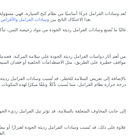
تُعد وسادات الفرامل جزءًا أساسيًا من نظام كبح السيارة، فهي مسؤولة
هو ما يُوقف السيارة في النهاية. لذلك، من الضروري التأكد من أن وسادات الفرامل في حالة جيدة ومصنوعة من مواد عالية الجودة لضمان الأداء الأمثل.
هذا الاحتكاك الناتج بين
وسادات الفرامل والأقراص
غالبًا ما تُصنع وسادات الفرامل رديئة الجودة من مواد رخيصة الثمن، تت
من أهم آثار دواسات الفرامل رديئة الجودة على سلامة المركبة. فعندما
مواقف خطيرة على الطريق، مثل الاصطدامات الخلفية أو فقدان السيطرة 
بالإضافة إلى تعريض السلامة للخطر، قد تُسبب وسادات الفرامل رديئة 
درجة حرارة نظام الفرامل، مما يُسبب تآكلًا وتلفًا مبكرًا لهذه المكونا
إلى جانب المخاوف المتعلقة بالسلامة، قد تؤثر تيل الفرامل رديء الجو
علاوة على ذلك، قد تُسبب وسادات الفرامل رديئة الجودة اهتزازًا أو نبضً
القيادة. يُمكن أن يُساعد الاستثمار في وسادات فرامل عالية الجودة في تقليل الضوضاء والاهتزاز، مما يُعزز راحة سيارتك ويضمن قيادةً أكثر سلاسةً ومتعة.