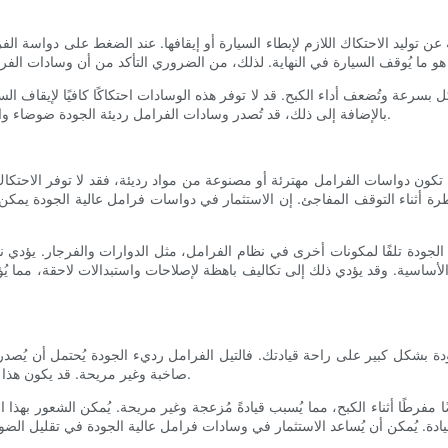
 عن توليد الاحتكاك اللازم لإبطاء السيارة أو إيقافها. عند الضغط على دواسة 
آكل بسرعة وتُضعف أداء الكبح. قد لا توفر هذه الوسادات احتكاكًا كافيًا لإيقاف
بالإضافة إلى ذلك، قد تُصدر وسادات الفرامل رديئة الجودة ضوضاء واهتزازات مفرطة، مما يؤثر سلبًا على تجربة القيادة والراحة في السيارة.
 تكون دواسات الفرامل مهترئة أو مصنوعة من مواد رديئة، فقد لا توفر الاحتكا
أثناء التوقف المفاجئ. إن الاستثمار في دواسات فرامل عالية الجودة يمكن أ
الجودة تلفًا لمكونات أخرى في نظام الفرامل، مثل الدوارات والفرجار. يؤدي
ت الأساسية. وقد يؤدي ذلك إلى تكاليف باهظة لإصلاحات واستبدالات لاحقة، مما ي
دة بشكل كبير على راحة قيادتك. فالتيل الفرامل رديء الجودة يُحتمل أن يُصدر 
صاخبة وغير مريحة. قد يكون هذا الضجيج مُزعجًا ومُشتتًا للانتباه، مما يؤثر على راحتك واستمتاعك بالقيادة.
ا مفرطًا أثناء الكبح، مما يُسبب قيادةً مُزعجة وغير مريحة. يُمكن الشعور بهذا