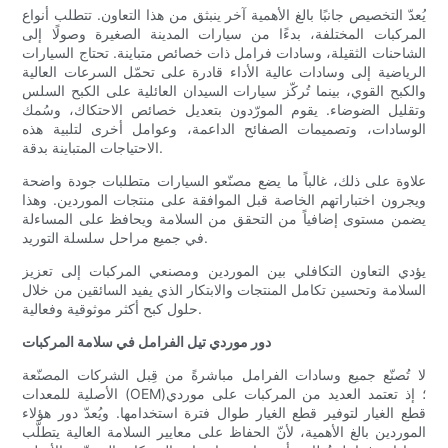
يُعدّ التخصيص جانبًا بالغ الأهمية آخر ينبثق من هذا التعاون. تتطلب أنواع
المركبات المختلفة، بدءًا من سيارات المدينة الصغيرة وصولًا إلى
الشاحنات الثقيلة، وسادات فرامل ذات خصائص متباينة. تحتاج السيارات
الرياضية إلى وسادات عالية الأداء قادرة على تحمّل السرعات العالية
والكبح القوي، بينما تُركّز سيارات السيدان العائلية على الكبح السلس
وتقليل الضوضاء. يقوم المورّدون بتعديل خصائص الاحتكاك، وسُمك
الوسادات، وتصميمات الصفائح الداعمة، وعوامل أخرى لتلبية هذه
الاحتياجات المتباينة بدقة.
علاوة على ذلك، غالباً ما يضع مصنّعو السيارات متطلبات جودة واضحة
ويجرون اختباراتهم الخاصة قبل الموافقة على منتجات الموردين. وهذا
يضمن مستوى إضافياً من التحقق من السلامة ويحافظ على المساءلة
في جميع مراحل سلسلة التوريد.
يؤدي التعاون التكافلي بين الموردين ومصنعي المركبات إلى تعزيز
السلامة وتحسين تكامل المنتجات والابتكار الذي يفيد السائقين من خلال
حلول كبح أكثر موثوقية وفعالية.
دور موردي تيل الفرامل في سلامة المركبات
لا تُصنّع جميع وسادات الفرامل مباشرةً من قِبل الشركات المصنّعة
الأصلية للمعدات (OEM)؛ إذ تعتمد العديد من المركبات على موردي
قطع الغيار لتوفير قطع الغيار طوال فترة استخدامها. ويُعدّ دور هؤلاء
الموردين بالغ الأهمية، لأنّ الحفاظ على معايير السلامة العالية يتطلّب