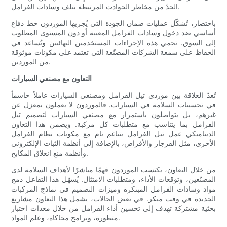
الحدّ من مخاطر الحوادث المرتبطة بتلف وسادات الفرامل.
باختصار، تُشكّل عمليات ضمان الجودة التي يُجريها الموردون خط دفاع
أساسي ضد دخول وسادات الفرامل المعيبة أو دون المستوى المطلوب
إلى السوق. تحمي هذه الإجراءات المستخدمين النهائيين وتُساعد في
الحفاظ على سمعة الشركات المصنّعة التي تعتمد على مكونات موثوقة
من الموردين.
التعاون مع مصنعي السيارات
تُعدّ العلاقة بين موردي تيل الفرامل ومصنعي السيارات عاملاً حاسماً
في تحسينات السلامة في السيارات. فالموردون لا يعملون بمعزل عن
غيرهم، بل يتواصلون باستمرار مع مصنعي السيارات لتصميم تيل
الفرامل بما يتناسب مع متطلبات كل مركبة. ويضمن هذا التعاون
الديناميكي عمل تيل الفرامل بتناغم تام مع مكونات نظام الفرامل
الأخرى، مثل الفرجار والأقراص، بالإضافة إلى أنظمة الثبات الإلكتروني
وأنظمة منع انغلاق المكابح.
من خلال التعاون، يكتسب الموردون فهمًا مباشرًا لأهداف السلامة لدى
المصنّعين، وتوقعات الأداء، ومتطلبات الامتثال. يُسهّل هذا التفاعل دمج
مواد وسادات الفرامل المبتكرة وميزات التصميم في نماذج المركبات
الجديدة في وقت مبكر. في بعض الحالات، يشمل هذا التعاون مشاريع
بحثية مشتركة تهدف إلى تحسين أداء الفرامل من خلال معدات اختبار
متطورة، وبرامج محاكاة، وعلم المواد.