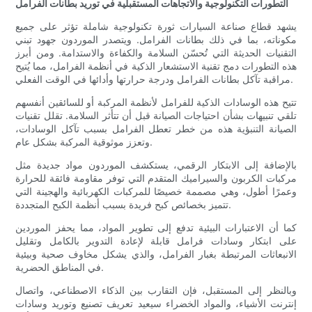
التطورات التكنولوجية والاتجاهات المستقبلية في توريد بطانات الفرامل
يشهد قطاع صناعة السيارات ثورة تكنولوجية شاملة تؤثر على جميع
مكوناته، بما في ذلك بطانات الفرامل. ويتصدر الموردون جهود تبني
التقنيات الحديثة التي تُحسّن السلامة والكفاءة والاستدامة. ومن أبرز
هذه التطورات دمج تقنية الاستشعار الذكية في أنظمة الفرامل، مما يُتيح
مراقبة تآكل بطانات الفرامل ودرجة حرارتها وأدائها في الوقت الفعلي.
تتيح هذه الوسادات الذكية للفرامل لأنظمة المركبة أو للسائقين أنفسهم
تلقي تنبيهات بشأن احتياجات الصيانة قبل أن تتأثر السلامة. تقلل تقنيات
الصيانة التنبؤية هذه من خطر تعطل الفرامل بسبب تآكل الوسادات،
وتعزز موثوقية المركبة بشكل عام.
بالإضافة إلى الابتكار الرقمي، يستكشف الموردون مواد جديدة مثل
مركبات الكربون والسيراميك المتقدم التي توفر مقاومة فائقة للحرارة
وعمرًا أطول، وهي مصممة خصيصًا للمركبات الكهربائية والهجينة التي
تتميز بخصائص كبح فريدة بسبب أنظمة الكبح المتجددة.
كما أن الاعتبارات البيئية تدفع إلى تطوير المواد، مما يحفز الموردين
على ابتكار وسادات فرامل قابلة لإعادة التدوير بالكامل وتقليل
الانبعاثات المرتبطة بغبار الفرامل، والذي يشكل مخاوف صحية وبيئية
في المناطق الحضرية.
وبالنظر إلى المستقبل، فإن التقارب بين الذكاء الاصطناعي، واتصال
إنترنت الأشياء، والمواد الخضراء سيعيد تعريف تصنيع وتوريد وسادات