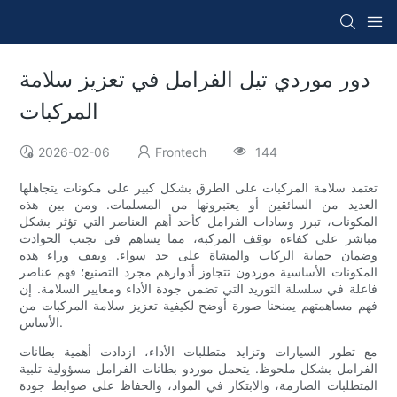
دور موردي تيل الفرامل في تعزيز سلامة
المركبات
2026-02-06
Frontech
144
تعتمد سلامة المركبات على الطرق بشكل كبير على مكونات يتجاهلها
العديد من السائقين أو يعتبرونها من المسلمات. ومن بين هذه
المكونات، تبرز وسادات الفرامل كأحد أهم العناصر التي تؤثر بشكل
مباشر على كفاءة توقف المركبة، مما يساهم في تجنب الحوادث
وضمان حماية الركاب والمشاة على حد سواء. ويقف وراء هذه
المكونات الأساسية موردون تتجاوز أدوارهم مجرد التصنيع؛ فهم عناصر
فاعلة في سلسلة التوريد التي تضمن جودة الأداء ومعايير السلامة. إن
فهم مساهمتهم يمنحنا صورة أوضح لكيفية تعزيز سلامة المركبات من
الأساس.
مع تطور السيارات وتزايد متطلبات الأداء، ازدادت أهمية بطانات
الفرامل بشكل ملحوظ. يتحمل موردو بطانات الفرامل مسؤولية تلبية
المتطلبات الصارمة، والابتكار في المواد، والحفاظ على ضوابط جودة