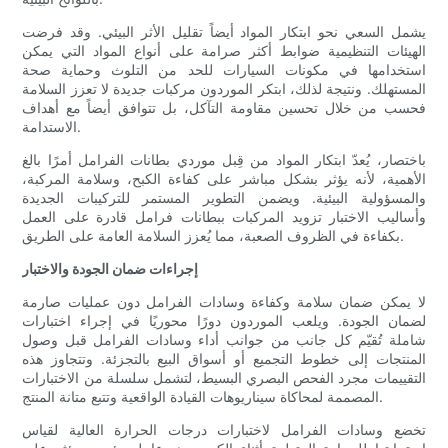
يشمل السعي نحو ابتكار المواد أيضاً تقليل الأثر البيئي. وقد فرضت
الهيئات التنظيمية ضوابط أكثر صرامة على أنواع المواد التي يمكن
استخدامها في مكونات السيارات للحد من التلوث وحماية صحة
المستهلك. ونتيجة لذلك، ابتكر الموردون مركبات جديدة لا تعزز السلامة
فحسب من خلال تحسين مقاومة التآكل، بل تتوافق أيضاً مع أهداف
الاستدامة.
باختصار، يُعدّ ابتكار المواد من قِبل موردي بطانات الفرامل أمرًا بالغ
الأهمية، لأنه يؤثر بشكل مباشر على كفاءة الكبح، وسلامة المركبة،
والمسؤولية البيئية. ويضمن التطوير المستمر للتركيبات الجديدة
وأساليب الاختبار تزويد المركبات ببطانات فرامل قادرة على العمل
بكفاءة في الظروف الصعبة، مما يُعزز السلامة العامة على الطريق.
إجراءات ضمان الجودة والاختبار
لا يمكن ضمان سلامة وكفاءة وسادات الفرامل دون عمليات صارمة
لضمان الجودة. ويلعب الموردون دورًا محوريًا في إجراء اختبارات
شاملة تُقيّم كل جانب من جوانب أداء وسادات الفرامل قبل وصول
المنتجات إلى خطوط التجميع أو أسواق البيع بالتجزئة. وتتجاوز هذه
التقييمات مجرد الفحص البصري البسيط، لتشمل سلسلة من الاختبارات
المصممة لمحاكاة سيناريوهات القيادة الواقعية وتتبع متانة المنتج.
تخضع وسادات الفرامل لاختبارات درجات الحرارة العالية لقياس