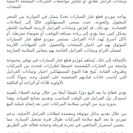
وسادات فرامل تُطابق أو تتجاوز مواصفات الشركات المصنّعة الأصلية
للمعدات.
يواجه موردو قطع غيار السيارات تحديًا يتمثل في الموازنة بين السعر
المعقول والجودة، حيث يسعى المستهلكون غالبًا إلى إصلاحات
اقتصادية. مع ذلك، قد تُعرّض وسادات الفرامل الرديئة السلامة للخطر
بشكل كبير، مما يؤدي إلى زيادة مسافة التوقف، أو ضوضاء مفرطة، أو
تآكل أسرع يُهدد أداء الفرامل. يستثمر موردو قطع غيار السيارات
الموثوق بهم في اختبار المنتجات والحصول على الشهادات اللازمة
لضمان التزام وسادات الفرامل الخاصة بهم بمعايير السلامة الصارمة.
بالإضافة إلى ذلك، يُساهم مُورّدو قطع غيار السيارات في توفير مجموعة
واسعة من الخيارات المُصممة خصيصًا لطرازات مُحددة من المركبات
وظروف القيادة. يُتيح هذا التنوع للمستهلكين اختيار وسادات الفرامل
التي تُناسب عادات قيادتهم الشخصية على أفضل وجه، سواءً كانت
الأولوية للأداء أو الراحة أو التكلفة.
يؤدي قطاع ما بعد البيع دورًا تثقيفيًا أيضًا من خلال توعية العملاء بأهمية
استبدال تيل الفرامل في الوقت المناسب وتقديم نصائح الصيانة. وهذا
بدوره يزيد من الوعي بسلامة المركبات حتى بعد إتمام عملية البيع.
من خلال تقديم بدائل موثوقة ومعتمدة لبطانات الفرامل الأصلية، يدعم
موردو ما بعد البيع سلامة المركبات طوال فترة تشغيل السيارة، مما
يضمن استمرار السائقين في تجربة فرملة وحماية فعالة على الطريق.