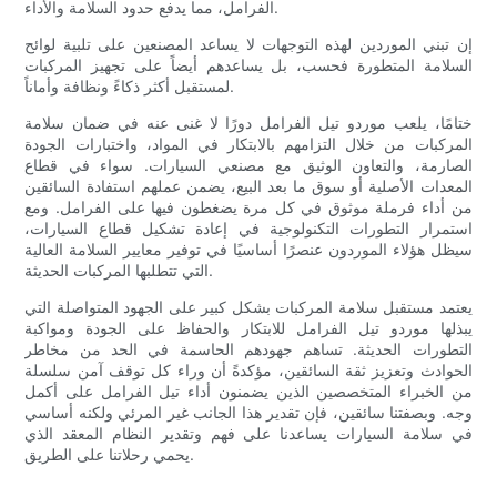
الفرامل، مما يدفع حدود السلامة والأداء.
إن تبني الموردين لهذه التوجهات لا يساعد المصنعين على تلبية لوائح
السلامة المتطورة فحسب، بل يساعدهم أيضاً على تجهيز المركبات
لمستقبل أكثر ذكاءً ونظافة وأماناً.
ختامًا، يلعب موردو تيل الفرامل دورًا لا غنى عنه في ضمان سلامة
المركبات من خلال التزامهم بالابتكار في المواد، واختبارات الجودة
الصارمة، والتعاون الوثيق مع مصنعي السيارات. سواء في قطاع
المعدات الأصلية أو سوق ما بعد البيع، يضمن عملهم استفادة السائقين
من أداء فرملة موثوق في كل مرة يضغطون فيها على الفرامل. ومع
استمرار التطورات التكنولوجية في إعادة تشكيل قطاع السيارات،
سيظل هؤلاء الموردون عنصرًا أساسيًا في توفير معايير السلامة العالية
التي تتطلبها المركبات الحديثة.
يعتمد مستقبل سلامة المركبات بشكل كبير على الجهود المتواصلة التي
يبذلها موردو تيل الفرامل للابتكار والحفاظ على الجودة ومواكبة
التطورات الحديثة. تساهم جهودهم الحاسمة في الحد من مخاطر
الحوادث وتعزيز ثقة السائقين، مؤكدةً أن وراء كل توقف آمن سلسلة
من الخبراء المتخصصين الذين يضمنون أداء تيل الفرامل على أكمل
وجه. وبصفتنا سائقين، فإن تقدير هذا الجانب غير المرئي ولكنه أساسي
في سلامة السيارات يساعدنا على فهم وتقدير النظام المعقد الذي
يحمي رحلاتنا على الطريق.