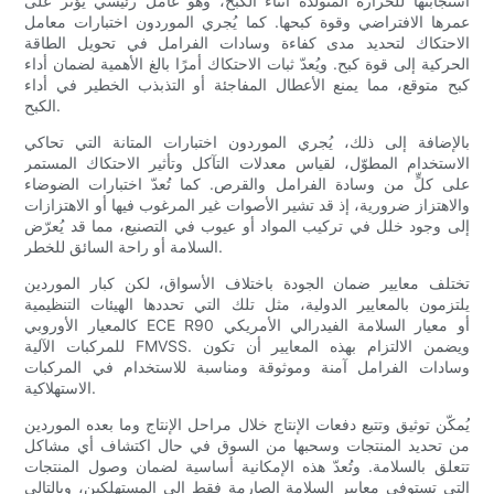
استجابتها للحرارة المتولدة أثناء الكبح، وهو عامل رئيسي يؤثر على
عمرها الافتراضي وقوة كبحها. كما يُجري الموردون اختبارات معامل
الاحتكاك لتحديد مدى كفاءة وسادات الفرامل في تحويل الطاقة
الحركية إلى قوة كبح. ويُعدّ ثبات الاحتكاك أمرًا بالغ الأهمية لضمان أداء
كبح متوقع، مما يمنع الأعطال المفاجئة أو التذبذب الخطير في أداء
الكبح.
بالإضافة إلى ذلك، يُجري الموردون اختبارات المتانة التي تحاكي
الاستخدام المطوّل، لقياس معدلات التآكل وتأثير الاحتكاك المستمر
على كلٍّ من وسادة الفرامل والقرص. كما تُعدّ اختبارات الضوضاء
والاهتزاز ضرورية، إذ قد تشير الأصوات غير المرغوب فيها أو الاهتزازات
إلى وجود خلل في تركيب المواد أو عيوب في التصنيع، مما قد يُعرّض
السلامة أو راحة السائق للخطر.
تختلف معايير ضمان الجودة باختلاف الأسواق، لكن كبار الموردين
يلتزمون بالمعايير الدولية، مثل تلك التي تحددها الهيئات التنظيمية
كالمعيار الأوروبي ECE R90 أو معيار السلامة الفيدرالي الأمريكي
للمركبات الآلية FMVSS. ويضمن الالتزام بهذه المعايير أن تكون
وسادات الفرامل آمنة وموثوقة ومناسبة للاستخدام في المركبات
الاستهلاكية.
يُمكّن توثيق وتتبع دفعات الإنتاج خلال مراحل الإنتاج وما بعده الموردين
من تحديد المنتجات وسحبها من السوق في حال اكتشاف أي مشاكل
تتعلق بالسلامة. وتُعدّ هذه الإمكانية أساسية لضمان وصول المنتجات
التي تستوفي معايير السلامة الصارمة فقط إلى المستهلكين، وبالتالي