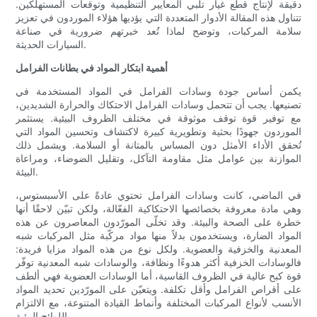
دقيقة لإنتاج قطع غيار تلبي المعايير التنظيمية وتوقعات المستهلكين.
تتناول هذه المقالة الأدوار المتعددة التي يؤديها هؤلاء الموردون في تعزيز
سلامة المركبات، وتوضح لماذا تُعد خبرتهم ضرورية في صناعة
السيارات الحديثة.
أهمية ابتكار المواد في بطانات الفرامل
يكمن أساس جودة وسادات الفرامل في المواد المستخدمة في
تصنيعها. يجب أن تتحمل وسادات الفرامل الاحتكاك والحرارة الشديدين،
مع توفير قوة توقف موثوقة في مختلف الظروف البيئية. يستثمر
الموردون جهودًا بحثية وتطويرية كبيرة لاكتشاف وتحسين المواد التي
تُحقق الأداء الأمثل دون المساس بالمتانة أو السلامة. ويشمل ذلك
الموازنة بين عوامل مثل مقاومة التآكل، وتقليل الضوضاء، ومراعاة
البيئة.
في الماضي، كانت وسادات الفرامل تحتوي عادةً على الأسبستوس،
وهي مادة معروفة بخصائصها الاحتكاكية الفعّالة، ولكن تبيّن لاحقًا أنها
خطرة على الصحة والبيئة. وقد تخلّى المورّدون المعاصرون عن هذه
المواد الضارة، ويستخدمون بدلاً منها مواد مركّبة مثل المركبات شبه
المعدنية والخزفية والعضوية. ولكل نوع من هذه المواد مزايا فريدة:
فالوسادات الخزفية أكثر هدوءًا ونظافة، والوسادات شبه المعدنية توفّر
قوة كبح عالية في الظروف القاسية، أما الوسادات العضوية فهي ألطف
على أقراص الفرامل وأقل تكلفة. ويتعيّن على المورّدين تحديد المواد
الأنسب لأنواع المركبات المختلفة وأنماط القيادة المتنوعة، مع الالتزام
باللوائح البيئية.