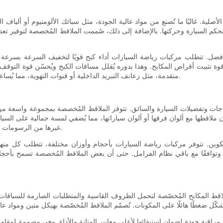
صلية. غالبًا ما تُصنع من مواد عالية الجودة، مثل سبائك الألومنيوم أو ألياف ا
ن تحكم السيارة وحركتها. بالإضافة إلى ذلك، صُممت الملاقط المُخصصة لتوفير ت
ًا أفضل. تتطلب مركبات رياضة السيارات أداء كبح قويًا لتخفيف السرعة بسرع
ة تثبيت أقراص المكابح. وهذا بدوره يُقلل مسافات الكبح ويُحسّن قوة التوقف. عل
متقدمة، مثل زعانف التبريد الداخلية أو قنوات التهوية، مما يُساعد على تبديد الحرارة بكفاءة أكبر ويمنع بهتان المكابح أثناء القيادة الشاقة.
اجات وتفضيلات السيارة والسائق. تتوفر الملاقط المُخصصة بمجموعة واسعة من
ن ملاقطها مع ألوان فرقها أو ألوان سياراتها، مما يُضفي لمسة جمالية على السي
غيرها من الرسومات المُخصصة بالليزر على الملاقط المُخصصة، مما يُعزز من جمالها البصري.
ين. تتوفر مركبات رياضة السيارات بأحجام وأوزان مختلفة، تتطلب كل منها
 وتوافقًا مع باقي نظام الفرامل. حتى أن بعض الملاقط المُخصصة تسمح بأحجا
صمّم ملاقط المكابح المُخصّصة لتحمل الظروف القاسية والمتطلبات الصارمة للس
راقبة جودة لضمان استيفائها لأعلى معايير المتانة والأداء. وهي مصممة لمقاو