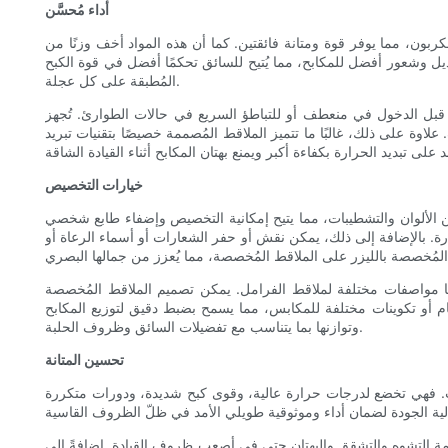
أداء مُحسَّن
لكربون، مما يوفر قوة ومتانة فائقتين. كما أن هذه المواد أخف وزنًا من
عديل وشعور أفضل للمكابح، مما يُتيح للسائق تحكمًا أفضل في قوة الكبح
المُطبقة على كل عجلة.
ة قبل الدخول في منعطف أو للتباطؤ السريع في حالات الطوارئ. تُجهز
اوة على ذلك، غالبًا ما تتميز الملاقط المُصممة خصيصًا بتقنيات تبريد
خيارات التخصيص
 الألوان والتشطيبات، مما يتيح إمكانية التخصيص وإضفاء طابع شخصي
ارة. بالإضافة إلى ذلك، يمكن نقش أو حفر الشعارات أو أسماء الرعاة أو
 مواصفات مختلفة لملاقط الفرامل. يمكن تصميم الملاقط المُخصصة
م أو تكوينات مختلفة للمكابس، مما يسمح بضبط دقيق لتوزيع المكابح
وتوازنها بما يتناسب مع تفضيلات السائق وظروف الحلبة.
تحسين المتانة
باقات. فهي تخضع لدرجات حرارة عالية، وقوى كبح شديدة، ودورات متكررة
مة التشوه والتشقق والبهتان حتى في أصعب ظروف القيادة. إضافةً إلى