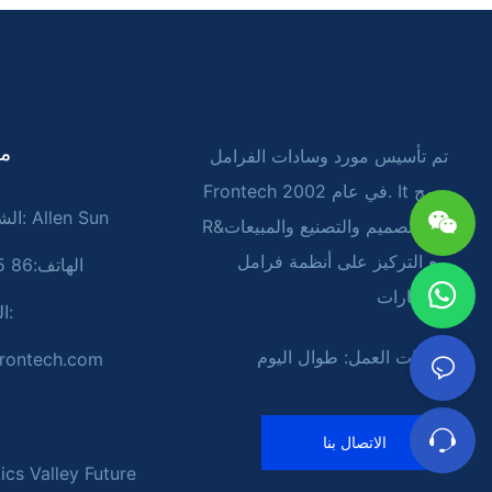
tact
تم تأسيس مورد وسادات الفرامل
Frontech في عام 2002. It يدمج
الشخص المسؤول: Allen Sun
R&د ـ التصميم والتصنيع والمبيعات
مع التركيز على أنظمة فرامل
الهاتف:86 18054616875
السيارات
ال
ساعات العمل: طوال اليوم
rontech.com
الاتصال بنا
ics Valley Future