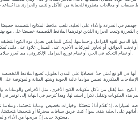
دهم في السرعة والأداء على الحلبة. تلعب ملاقط المكابح المُصممة خصيصًا دو
يلها الدقيق لقوة الفرامل وإحساسها. يُمكن للسائقين تعديل قوة الكبح المُ
يقة، أو تجنب العوائق، أو تجاوز المركبات الأخرى على المسار. علاوة على ذلك، 
انغلاق المكابح (ABS)، أو نظام التحكم في الجر، أو نظام توزيع الفرامل الإلكتروني، مما يُعزز سلامة السيارة واستقرارها في مختلف ظروف القيادة.
ا أنها في الواقع تُمثل حلاً اقتصاديًا على المدى الطويل. تُصنع الملاقط المُخص
 الكبح، مما يُقلل من تآكل مكونات الكبح الأخرى، مثل الأقراص والوسادات وا
سيارات، إذ تُقدّم أداءً مُحسّنًا، وخيارات تخصيص، ومتانةً مُحسّنةً، وسلامةً م
حدود أدائهم على الحلبة بثقة. سواءً كنتَ فريق سباقات محترفًا أو مُتحمسًا مُتحم
مستوىً جديد. إنّ مزيجها من الأداء والموثوقية والتخصيص يجعلها استثمارًا مُجديًا لأيّ مُتحمسٍ لرياضة السيارات.