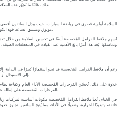
ذلك، غالبًا ما تُجهّز هذه الملاقط بطبقات أو معالجات متطورة للحماية من التآكل والتلف والحرارة. هذا يُساعد على إطالة عمر الملاقط والحفاظ على أداء كبح ثابت طوال عمر السيارة.
السلامة أولوية قصوى في رياضة السيارات، حيث يبذل السائقون أقصى جه
موثوق ومتسق. تساعد قوة الكبح المُعززة وتبديد الحرارة اللذين توفرهما الملاقط المُصممة خصيصًا على منع بهتان المكابح والحفاظ على أداء كبح مثالي حتى في ظروف القيادة الشاقة.
تُسهم ملاقط الفرامل المُخصصة أيضًا في تحسين السلامة من خلال تعد
وتماسكها. يُعد هذا أمرًا بالغ الأهمية عند القيادة في المنعطفات الض
رغم أن ملاقط الفرامل المُخصصة قد تبدو استثمارًا كبيرًا في البداية، إل
إلى الاستبدال أو الإصلاحات المتكررة. تضمن موادها عالية الجودة وبنيتها المتانة والموثوقية على المدى الطويل، مما يوفر المال على الصيانة ووقت التوقف في المستقبل.
علاوة على ذلك، تُحسّن الفرجارات المُخصصة الأداء العام وكفاءة نظام
الفرجارات المُخصصة على إطالة عمر هذه المكونات وتقليل تكرار استبدالها. وهذا يُترجم في النهاية إلى توفير في التكاليف وتحسين الكفاءة لفرق رياضة السيارات وعشاقها على حد سواء.
في الختام، تُعدّ ملاقط الفرامل المُخصصة مكونات أساسية لمركبات رياضة ال
فائقة، وتبديدًا للحرارة، وتعديلًا في الأداء، مما يُتيح للسائقين تجاوز 