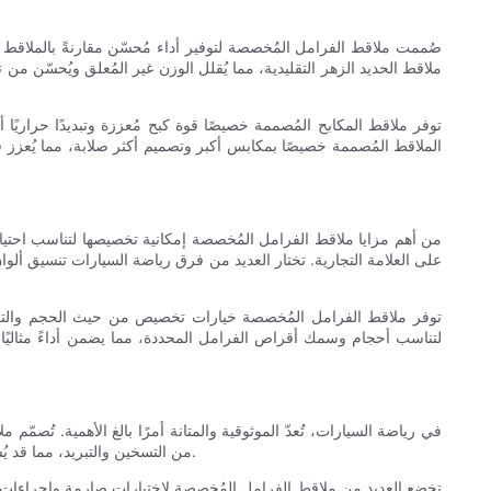
صُممت ملاقط الفرامل المُخصصة لتوفير أداء مُحسّن مقارنةً بالملاقط الأ
ملاقط الحديد الزهر التقليدية، مما يُقلل الوزن غير المُعلق ويُحسّن م
توفر ملاقط المكابح المُصممة خصيصًا قوة كبح مُعززة وتبديدًا حراري
الملاقط المُصممة خصيصًا بمكابس أكبر وتصميم أكثر صلابة، مما يُعزز قو
من أهم مزايا ملاقط الفرامل المُخصصة إمكانية تخصيصها لتناسب احتي
على العلامة التجارية. تختار العديد من فرق رياضة السيارات تنسيق ألوا
توفر ملاقط الفرامل المُخصصة خيارات تخصيص من حيث الحجم والتكو
لتناسب أحجام وسمك أقراص الفرامل المحددة، مما يضمن أداءً مثاليًا
في رياضة السيارات، تُعدّ الموثوقية والمتانة أمرًا بالغ الأهمية. تُ
من التسخين والتبريد، مما قد يُشكّل ضغطًا هائلًا على المكونات. تُصمّم الملاقط المُخصّصة بهيكل متين ومواد عالية الجودة لضمان أداء وموثوقية طويلي الأمد في ظلّ الظروف القاسية.
تخضع العديد من ملاقط الفرامل المُخصصة لاختبارات صارمة وإجراءات م