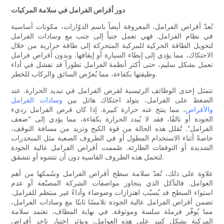
دور أقراص الفرامل في سلامة المركبات
تُعدّ أقراص الفرامل، المعروفة أيضاً باسم الدوّارات، مكونات أساسية
في نظام الفرامل. فهي تعمل جنباً إلى جنب مع وسادات الفرامل
لتحويل الطاقة الحركية للمركبة المتحركة إلى طاقة حرارية من خلال
الاحتكاك، مما يؤدي إلى إبطاء السيارة أو إيقافها. وبدون أقراص فرامل
تعمل بشكل سليم، حتى أكثر أنظمة الفرامل تطوراً قد تفشل في أداء
وظيفتها بكفاءة، مما يُعرّض السائق والركاب للخطر.
تتمثل إحدى الوظائف الرئيسية لقرص الفرامل في تبديد الحرارة. عند
الضغط على الفرامل، يتولد احتكاك هائل بين
وسادات الفرامل
والأقراص
، مما ينتج عنه حرارة كبيرة. إذا كان قرص الفرامل رديء
الجودة أو تالفًا، فقد لا يُبدد الحرارة بكفاءة، مما يؤدي إلى "ضعف
الفرامل". تُقلل هذه الحالة من قوة الكبح وتزيد من مسافة التوقف،
خاصةً أثناء الاستخدام المطول أو في الظروف الصعبة مثل المنحدرات
الشديدة أو التوقفات الطارئة. صُممت أقراص الفرامل عالية الجودة
لتحمل هذه الظروف القاسية دون أن تتشوه أو تتشقق.
علاوة على ذلك، تُعدّ سلامة سطح أقراص الفرامل وسُمكها من أهم
العوامل. فالتآكل الذي يتجاوز مواصفات الشركة المصنّعة أو عدم
استواء السطح قد يُسبّب اهتزازات وضوضاء وأداءً غير منتظم للفرامل.
تضمن أقراص الفرامل عالية الجودة تلامسًا ثابتًا مع وسادات الفرامل،
مما يُوفّر فرملة سلسة وموثوقة. في نهاية المطاف، تعتمد سلامة
المركبة بشكل كبير على هذه العوامل، ويؤثر اختيار تاجر أقراص