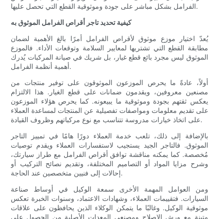
الفرامل بشكل مباشر على جودة وموثوقية القطع التي تحصل عليها.
كيفية تحديد تاجر أقراص الفرامل الموثوق به
يُعدّ اختيار موزع موثوق لأقراص الفرامل أمرًا بالغ الأهمية لضمان
مطابقة القطع التي تشتريها لمعايير السلامة وتوقعات الأداء. فالموزع
الموثوق ليس مجرد بائع قطع غيار، بل شريك في صيانة المركبات يُدرك
أهمية أنظمة الفرامل.
أولاً، عادةً ما يحرص الموزعون الموثوقون على توفير منتجات من
مصنعين معروفين، ويقدمون ضمانات على قطع الغيار. هذا الالتزام
يعكس ثقتهم بجودة وموثوقية ما يبيعونه. كما يحرص هؤلاء الموزعون
على تقديم معلومات ومواصفات تفصيلية عن المنتجات لمساعدة العملاء
على اتخاذ خيارات مدروسة تتناسب مع نوع مركباتهم وظروف القيادة.
بالإضافة إلى ذلك، تلعب خدمة العملاء دورًا هامًا في تمييز التاجر
الموثوق. فالتاجر الجيد يستجيب لاستفسارات العملاء ويقدم توصيات
مُخصصة. كما يمكنه مناقشة توافق أقراص الفرامل مع طراز سيارتك،
وشرح مزايا المواد أو التصاميم المختلفة، وتقديم نصائح التركيب أو
إحالات إلى فنيين متخصصين عند الحاجة.
ومن العوامل المهمة الأخرى سمعة الوكيل في أوساط صناعة
السيارات. فتقييمات العملاء، وشهادات الاعتماد، وسنوات الخبرة تعكس
موثوقية الوكيل. وغالبًا ما يتمكن الوكلاء الذين يحافظون على علاقات
متينة مع ورش الإصلاح ومصنعي المعدات الأصلية من الحصول على