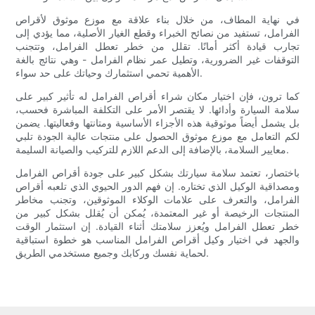
في نهاية المطاف، من خلال بناء علاقة مع موزع موثوق لأقراص
الفرامل، تستفيد من نصائح الخبراء وقطع الغيار الأصلية، مما يؤدي إلى
تجارب قيادة أكثر أمانًا. تقلل من خطر تعطل الفرامل، وتتجنب
التوقفات غير الضرورية، وتطيل عمر نظام الفرامل - وهي نتائج بالغة
الأهمية تحمي استثمارك وحياتك على حد سواء.
كما ترون، فإن اختيار مكان شراء أقراص الفرامل له تأثير كبير على
سلامة السيارة وأدائها. لا يقتصر الأمر على التكلفة المباشرة فحسب،
بل يشمل أيضاً موثوقية هذه الأجزاء الأساسية ومتانتها وفعاليتها. يضمن
لكم التعامل مع موزع موثوق الحصول على منتجات عالية الجودة تلبي
معايير السلامة، بالإضافة إلى الدعم اللازم للتركيب والصيانة السليمة.
باختصار، تعتمد سلامة سيارتك بشكل كبير على جودة أقراص الفرامل
ومصداقية الوكيل الذي تختاره. إن فهم الدور الحيوي الذي تلعبه أقراص
الفرامل، والتعرف على علامات الوكلاء الموثوقين، وتجنب مخاطر
المنتجات الرخيصة أو غير المعتمدة، يُمكن أن يُقلل بشكل كبير من
خطر تعطل الفرامل ويُعزز سلامتك أثناء القيادة. إن استثمار الوقت
والجهد في اختيار وكيل أقراص الفرامل المناسب هو خطوة استباقية
لحماية نفسك وركابك وجميع مستخدمي الطريق.