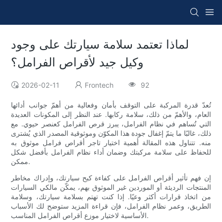
لماذا تعتمد سلامة سيارتك على وجود
وكيل جيد لأقراص الفرامل؟
2026-02-11
Frontech
92
تُعدّ قدرة المركبة على التوقف بأمان وفعالية من أهمّ جوانب أدائها
العام، والأهمّ من ذلك، سلامة ركابها. عند النظر إلى المكونات العديدة
التي تُساهم في نظام الفرامل، يبرز قرص الفرامل كعنصر حيوي. مع
ذلك، غالبًا ما يتمّ إغفال جودة هذا المكوّن وموثوقية المصدر الذي يُشترى
منه. تتناول هذه المقالة أهمية اختيار تاجر أقراص فرامل موثوق به
للحفاظ على سلامة مركبتك وضمان أداء نظام الفرامل بأفضل شكل
ممكن.
إن فهم تأثير أقراص الفرامل على كفاءة كبح سيارتك، وإدراك مخاطر
المنتجات الرديئة أو الموردين غير الموثوق بهم، يمكّن مالكي السيارات
من اتخاذ قرارات أكثر وعيًا. إذا كنت تهتم بسلامة سيارتك، وسلامة
الطريق، وعمر نظام الفرامل، فإن قراءة المزيد ستوضح لك الأسباب
الأساسية لاختيار موزع أقراص الفرامل المناسب.