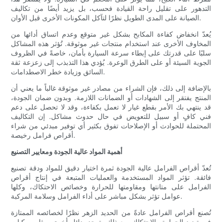
التدهور على تقليل راحة القيادة فحسب، بل يزيد أيضًا من تكاليف
الصيانة على المدى الطويل نظرًا لتآكل المكونات الأخرى قبل الأوان.
يُعدّ انخفاض كفاءة المكابح بشكل غير متوقع وعدم اتساق أدائها من
المخاوف الأخرى عند استخدام منتجات غير موثوقة. تُؤثر هذه المشاكل
سلبًا على قدرتك على إبطاء سرعة السيارة بأمان، خاصةً في الظروف
الجوية السيئة أو على الطرق الوعرة. يُؤدي هذا التذبذب إلى زعزعة ثقة
السائق وزيادة خطر الاصطدامات.
بالإضافة إلى ذلك، فإن الشراء من مصادر غير موثوقة غالباً ما يعني أن
المنتج يفتقر إلى الشهادات أو الضمانات اللازمة. وبدون ضمان الجودة،
قد ينتهي بك الأمر بقطع غيار لا تعمل بكفاءة، وقد لا تحصل على دعم
فني كافٍ أو سبيل للتعويض في حال حدوث مشاكل. إن التكاليف
المحتملة للحوادث أو الإصلاحات تفوق بكثير أي توفير مبدئي من شراء
أقراص فرامل رخيصة.
أهمية المواد عالية الجودة ومعايير التصنيع
تُعدّ أقراص الفرامل عالية الجودة ثمرة اختيار دقيق للمواد ودقة تصنيع
فائقة. تؤثر المواد المستخدمة والعمليات المتبعة في إنتاج أقراص
الفرامل على متانتها ومقاومتها للحرارة وخصائص الاحتكاك، وكلها
عوامل تؤثر بشكل مباشر على أداء الفرامل وسلامة المركبة.
تُصنع أقراص الفرامل عادةً من الحديد الزهر نظرًا لخصائصه الممتازة
في تبديد الحرارة والاحتكاك. مع ذلك، توجد بدائل أخرى، مثل مركبات