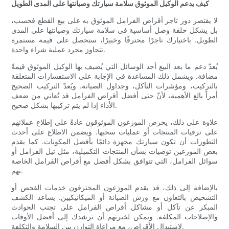
كيف يدعم الوكيل الموثوق سلامة سيارتك وصيانتها على المدى الطويل
لا يقتصر دور تاجر أقراص الفرامل الموثوق به على بيع القطع فحسب،
بل يشكل حلقة وصل أساسية في سلامة سيارتك وصيانتها على المدى
الطويل. باختيارك تاجرًا محترفًا وخبيرًا، ستحصل على قيمة مستمرة
تتجاوز مجرد عملية شراء واحدة.
يُعدّ دعم ما بعد البيع أحد الوسائل التي يُضيف بها الوكيل الموثوق قيمةً
مضافة. ويشمل ذلك المساعدة في الإجابة على الاستفسارات المتعلقة
بالتركيب، ومؤشرات التآكل، وجداول الصيانة. ويُعدّ التركيب الصحيح
أمراً بالغ الأهمية، لأنّ حتى أفضل أقراص الفرامل قد تُعاني من ضعف
الأداء إذا لم يتم تركيبها بشكل صحيح.
علاوة على ذلك، يحرص الموزعون الموثوقون عادةً على إطلاع عملائهم
على ترقيات المنتجات أو عمليات سحبها. ويضمن الاطلاع على أحدث
التطورات أن تكون سيارتك مجهزة دائمًا بأفضل المكونات. كما يقدم
بعض الموزعين توصيات بشأن المنتجات التكميلية، مثل تيل الفرامل أو
سوائل الفرامل، التي تتوافق بشكل أفضل مع أقراص الفرامل الخاصة
بهم.
بالإضافة إلى ذلك، قد يقدم الموزعون المحترفون خدمات الفحص أو
التشخيص بالتعاون مع ورش الصيانة أو الميكانيكيين. يساعد الكشف
المبكر عن تآكل أو مشاكل أقراص الفرامل على تجنب الحوادث
والإصلاحات المكلفة. ويمكن لخبرتهم أن ترشدك إلى أفضل الأوقات
لاستبدال الأقراص، مع مراعاة التوازن بين السلامة والتكلفة.