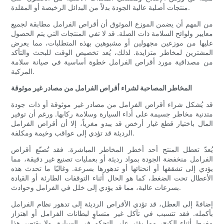
منتجات أصلية عالية الجودة بدلاً من البدائل الرخيصة أو المقلدة.
من المهم أن يضمن الموزع الموثوق أن أقراص الفرامل مطابقة لجميع
معايير ولوائح السلامة ذات الصلة. قد لا تفي المنتجات التي يتم الحصول
عليها من موزعين مجهولين أو مشبوهين بهذه المتطلبات، مما يعرض
المشترين لمخاطر متزايدة. لذلك، يُعد تخصيص الوقت للبحث والتأكد
من مصداقية مورد أقراص الفرامل خطوة أساسية في صيانة سلامة
المركبة.
المخاطر المصاحبة لشراء أقراص الفرامل من مصادر غير موثوقة
قد يُشكل شراء أقراص الفرامل من مصادر غير موثوقة أو ذات جودة
متدنية مخاطر جسيمة على أداء السيارة وسلامة ركابها. ورغم أن توفير
المال باختيار قطع غيار أرخص قد يبدو مغرياً، إلا أن أقراص الفرامل
الرديئة قد تؤدي إلى عواقب وخيمة ومكلفة.
يُعدّ تعطل المنتج أحد أخطر المخاطر المباشرة. فقد تُصنّع أقراص
الفرامل منخفضة الجودة بمواد رديئة أو بعمليات تصنيع غير دقيقة، مما
يؤدي إلى تشققها أو انحنائها أو تدهورها بسرعة. وغالبًا ما تحدث هذه
الأعطال تحت الضغط، كما هو الحال أثناء التوقفات الطارئة أو القيادة
بسرعات عالية، مما قد يؤدي إلى خلل في الفرامل وحوادث.
إضافةً إلى العطل، قد تؤدي الأقراص الرديئة إلى تدهور نظام الفرامل
بأكمله. فقد تتسبب في تآكل غير متساوٍ لبطانات الفرامل أو اهتزاز
مفرط أثناء الكبح، مما يؤثر على التحكم في السيارة. ولا يقتصر هذا