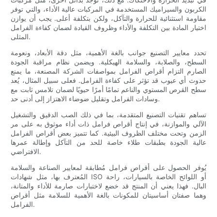
الكربون والسيراميك المستخدمة في المركبات عالية الأداء، والتي توفر
مقاومة استثنائية للحرارة والتآكل، ولكن بتكلفة أعلى. يجب أن يوازن
اختيار المادة بين التكلفة والأداء وظروف القيادة لضمان كفاءة الفرامل
المثلى.
تحدد معايير التصنيع جوانب بالغة الأهمية، مثل دقة الأبعاد، ونعومة
السطح، والصلابة، والسلامة الهيكلية. ويضمن نظام مراقبة الجودة
الصارم التزام أقراص الفرامل بمواصفات الشركة المصنعة، ما يمنع
حدوث أي عيوب قد تؤثر على كفاءة الفرامل. فعلى سبيل المثال، يُعد
سطح القرص المستوي والناعم تمامًا أمرًا حيويًا لضمان تلامس ثابت مع
وسادات الفرامل وتقليل ضوضاء الاهتزاز إلى أدنى حد.
تساهم تقنيات التصنيع المتقدمة، بما في ذلك الصب الدقيق والتشغيل
الآلي والموازنة، في إنتاج أقراص فرامل ذات أداء موثوق به على مر
الزمن وتحت مختلف الظروف البيئية. كما تتميز بعض أقراص الفرامل
عالية الجودة بطبقات طلاء خاصة للحد من التآكل وإطالة عمرها
الافتراضي.
يُوفر الحصول على أقراص فرامل مُطابقة لمعايير الصناعة والسلامة
المُعترف بها، مثل شهادات ISO أو اللوائح الخاصة بالسيارات، راحة
البال. فهذا يعني أن المنتج قد خضع لاختبارات صارمة للأداء والمتانة،
وهما صفتان أساسيتان للمكونات بالغة الأهمية للسلامة مثل أقراص
الفرامل.