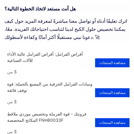
هل أنت مستعد لاتخاذ الخطوة التالية؟
اترك تعليقًا أدناه أو تواصل معنا مباشرةً لمعرفة المزيد حول كيف
يمكننا تخصيص حلول الكبح لدينا لتناسب احتياجاتك الفريدة. معًا،
دعونا نبني مستقبلًا أكثر أمانًا وكفاءة لأسطولك. 🚀
أقراص الفرامل: أقراص الفرامل عالية الأداء
للآلات الصناعية
مشاهدة المنتجات
$
من
وسادات الفرامل الخزفية من المصنع بالجملة: قوة
توقف فائقة
مشاهدة المنتجات
$
من
فرونتك - قوة الفرملة وتخصيص موردي ملاقط
المكابح المخصصة FNH80033F
مشاهدة المنتجات
$
من