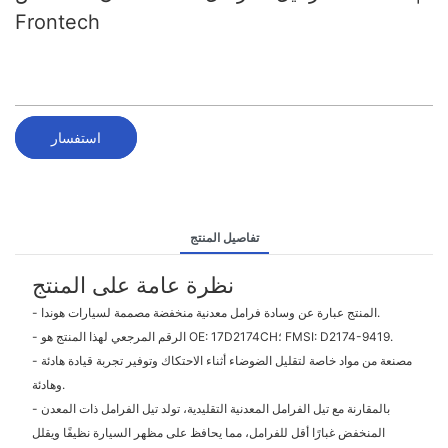
Frontech
استفسار
تفاصيل المنتج
نظرة عامة على المنتج
- المنتج عبارة عن وسادة فرامل معدنية منخفضة مصممة لسيارات هوندا.
- الرقم المرجعي لهذا المنتج هو OE: 17D2174CH؛ FMSI: D2174-9419.
- مصنعة من مواد خاصة لتقليل الضوضاء أثناء الاحتكاك وتوفير تجربة قيادة هادئة
وهادئة.
- بالمقارنة مع تيل الفرامل المعدنية التقليدية، تولد تيل الفرامل ذات المعدن
المنخفض غبارًا أقل للفرامل، مما يحافظ على مظهر السيارة نظيفًا ويقلل