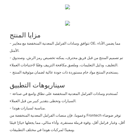
مزايا المنتج
- تتوافق وسادات الفرامل المعدنية المنخفضة مع معايير OE، مما يضمن الأداء
الأمثل.
- تم تصميم المنتج من قبل فريق محترف، يمكنه تخصيص رمز الرش، وصندوق
التغليف، ودليل التعليمات، وملصق مكافحة التزييف وفقًا لاحتياجات العملاء.
- يستخدم المنتج مواد خام مستوردة ذات جودة عالية لضمان موثوقية المنتج.
سيناريوهات التطبيق
- تُستخدم وسادات الفرامل المعدنية المنخفضة على نطاق واسع في صناعة
السيارات وتحظى بتقدير كبير من قبل العملاء.
- مناسبة لسيارات هوندا.
وعموما، فإن منصات الفرامل المعدنية المنخفضة من Frontech توفر ضوضاء
أقل، وغبار فرامل أقل، وقوة فرملة مستقرة، وأداء مثالي، مما يجعلها خيارًا قيمًا
ومفيدًا لمركبات هوندا في مختلف التطبيقات.