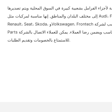
لأجزاء الفرامل بشعبية كبيرة في السوق المحلية ويتم تصديرها
إلى مختلف البلدان والمناطق. إنها مناسبة لمركبات مثل Audi، FAW-Audi، Peugeot،
Renault، Seat، Skoda، وVolkswagen. Frontech يسمح الموقع المناسب لشركة Auto
Parts بتوريد المنتج في الوقت المناسب ويضمن رضا العملاء. يمكن للعملاء الاتصال بالشركة
للاستمتاع بالخصومات وتقديم الطلبات.