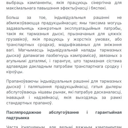
выбраць кампаненты, якія працуюць сінергічна для
максімальнага павышэння эфектыўнасці і бяспекі.
Больш за тое, індывідуальныя рашэнні не
абмяжоўваюцца прадукцыйнасцю; яны таксама могуць
задавальняць канкрэтныя эксплуатацыйныя патрэбы,
такія як тармазныя дыскі, прызначаныя для цяжкіх
грузавікоў, якія працуюць у жорсткіх умовах, або
транспартных сродкаў, мадыфікаваных для зніжэння
вагі. Магчымасць індывідуальнай налады тармазных
дыскаў дапамагае пазбегнуць кампрамісаў, звязаных з
агульнымі дэталямі, і гарантуе, што тармазная сістэма
адпавядае дакладным патрэбам транспартнага сродку і
кіроўцы.
Прапаноўваючы індывідуальныя рашэнні для тармазных
дыскаў і паляпшэння прадукцыйнасці, гэтыя дылеры
абслугоўваюць нішавы рынак, які патрабуе дасканаласці,
інавацый і надзейнасці, якія выходзяць за рамкі
стандартных прапаноў.
Пасляпродажнае абслугоўванне і гарантыйная
падтрымка
Часта ігнаруемым, але вельмі важным кампанентам