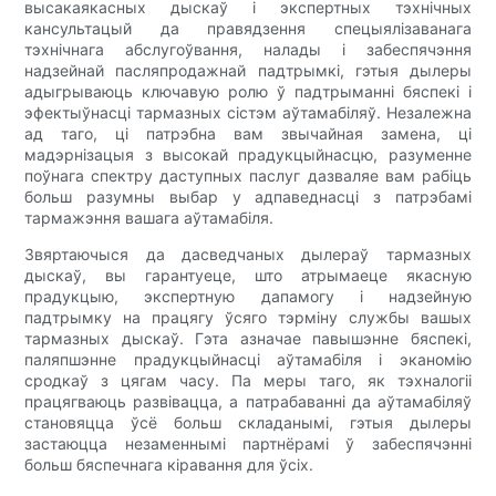
высакаякасных дыскаў і экспертных тэхнічных
кансультацый да правядзення спецыялізаванага
тэхнічнага абслугоўвання, налады і забеспячэння
надзейнай пасляпродажнай падтрымкі, гэтыя дылеры
адыгрываюць ключавую ролю ў падтрыманні бяспекі і
эфектыўнасці тармазных сістэм аўтамабіляў. Незалежна
ад таго, ці патрэбна вам звычайная замена, ці
мадэрнізацыя з высокай прадукцыйнасцю, разуменне
поўнага спектру даступных паслуг дазваляе вам рабіць
больш разумны выбар у адпаведнасці з патрэбамі
тармажэння вашага аўтамабіля.
Звяртаючыся да дасведчаных дылераў тармазных
дыскаў, вы гарантуеце, што атрымаеце якасную
прадукцыю, экспертную дапамогу і надзейную
падтрымку на працягу ўсяго тэрміну службы вашых
тармазных дыскаў. Гэта азначае павышэнне бяспекі,
паляпшэнне прадукцыйнасці аўтамабіля і эканомію
сродкаў з цягам часу. Па меры таго, як тэхналогіі
працягваюць развівацца, а патрабаванні да аўтамабіляў
становяцца ўсё больш складанымі, гэтыя дылеры
застаюцца незаменнымі партнёрамі ў забеспячэнні
больш бяспечнага кіравання для ўсіх.