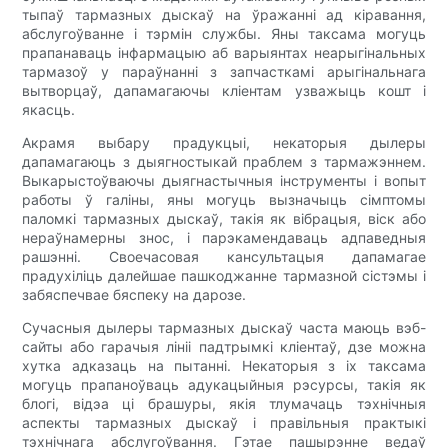
тыпаў тармазных дыскаў на ўражанні ад кіравання,
абслугоўванне і тэрмін службы. Яны таксама могуць
прапанаваць інфармацыю аб варыянтах неарыгінальных
тармазоў у параўнанні з запчасткамі арыгінальнага
вытворцаў, дапамагаючы кліентам узважыць кошт і
якасць.
Акрамя выбару прадукцыі, некаторыя дылеры
дапамагаюць з дыягностыкай праблем з тармажэннем.
Выкарыстоўваючы дыягнастычныя інструменты і вопыт
работы ў галіны, яны могуць вызначыць сімптомы
паломкі тармазных дыскаў, такія як вібрацыя, віск або
нераўнамерны знос, і парэкамендаваць адпаведныя
рашэнні. Своечасовая кансультацыя дапамагае
прадухіліць далейшае пашкоджанне тармазной сістэмы і
забяспечвае бяспеку на дарозе.
Сучасныя дылеры тармазных дыскаў часта маюць вэб-
сайты або гарачыя лініі падтрымкі кліентаў, дзе можна
хутка адказаць на пытанні. Некаторыя з іх таксама
могуць прапаноўваць адукацыйныя рэсурсы, такія як
блогі, відэа ці брашуры, якія тлумачаць тэхнічныя
аспекты тармазных дыскаў і правільныя практыкі
тэхнічнага абслугоўвання. Гэтае пашырэнне ведаў