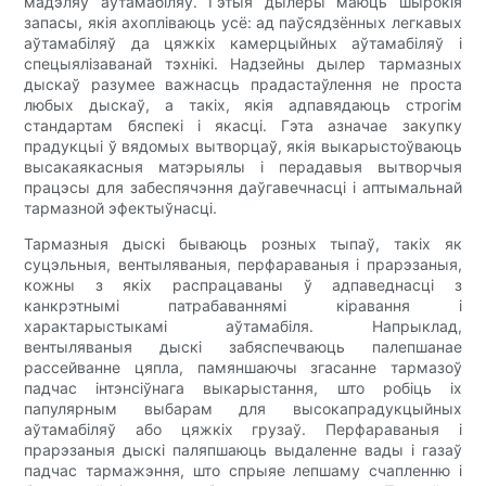
мадэляў аўтамабіляў. Гэтыя дылеры маюць шырокія
запасы, якія ахопліваюць усё: ад паўсядзённых легкавых
аўтамабіляў да цяжкіх камерцыйных аўтамабіляў і
спецыялізаванай тэхнікі. Надзейны дылер тармазных
дыскаў разумее важнасць прадастаўлення не проста
любых дыскаў, а такіх, якія адпавядаюць строгім
стандартам бяспекі і якасці. Гэта азначае закупку
прадукцыі ў вядомых вытворцаў, якія выкарыстоўваюць
высакаякасныя матэрыялы і перадавыя вытворчыя
працэсы для забеспячэння даўгавечнасці і аптымальнай
тармазной эфектыўнасці.
Тармазныя дыскі бываюць розных тыпаў, такіх як
суцэльныя, вентыляваныя, перфараваныя і прарэзаныя,
кожны з якіх распрацаваны ў адпаведнасці з
канкрэтнымі патрабаваннямі кіравання і
характарыстыкамі аўтамабіля. Напрыклад,
вентыляваныя дыскі забяспечваюць палепшанае
рассейванне цяпла, памяншаючы згасанне тармазоў
падчас інтэнсіўнага выкарыстання, што робіць іх
папулярным выбарам для высокапрадукцыйных
аўтамабіляў або цяжкіх грузаў. Перфараваныя і
прарэзаныя дыскі паляпшаюць выдаленне вады і газаў
падчас тармажэння, што спрыяе лепшаму счапленню і