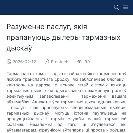
Разуменне паслуг, якія
прапануюць дылеры тармазных
дыскаў
2026-02-12
Frontech
99
Тармазная сістэма — адзін з найважнейшых кампанентаў
любога транспартнага сродку, які забяспечвае бяспеку і
кантроль на дарозе. У аснове гэтай сістэмы ляжаць
тармазныя дыскі, якія адыгрываюць незаменную ролю ў
эфектыўным запавольванні і тармажэнні вашага
аўтамабіля. Аднак не ўсе тармазныя дыскі аднолькавыя,
і паслугі, якія прапануюць спецыялізаваныя дылеры
тармазных дыскаў, могуць істотна паўплываць на
прадукцыйнасць і тэрмін службы вашай тармазной
сістэмы. Незалежна ад таго, ці з'яўляецеся вы
аўтааматарам, кіраўніком аўтапарка ці проста кіроўцам,