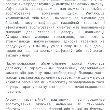
паслуг, якія прадастаўляюць дылеры тармазных дыскаў,
з'яўляецца іх пасляпродажная падтрымка і гарантыйнае
абслугоўванне. Тармазныя дыскі з'яўляюцца
кампанентамі, якія маюць вырашальнае значэнне для
бяспекі, таму наяўнасць надзейнай гарантыі і
эфектыўнага абслугоўвання кліентаў мае вырашальнае
значэнне для стварэння даверу і лаяльнасці.
Аўтарытэтныя дылеры гарантуюць, што кліенты
атрымліваюць дакументацыю адносна гарантый на
прадукцыю, у тым ліку ўмовы пакрыцця, якія даюць
гарантыю ад вытворчых дэфектаў або заўчаснага
выхаду з ладу.
Пасляпродажнае абслугоўванне можа ўключаць
дапамогу з гарантыйнымі прэтэнзіямі, садзейнічанне
замене або рамонту пры неабходнасці. Дылеры часта
маюць выразна акрэсленыя працэсы, якія дапамагаюць
кліентам лёгка і без лішніх клопатаў пераадольваць такія
сітуацыі, гарантуючы хуткае і здавальняючае вырашэнне
праблем.
Акрамя гарантыйнай падтрымкі, пасляпродажнае
абслугоўванне ўключае напаміны аб тэхнічным
абслугоўванні, праверкі бяспекі або зніжкі на будучыя