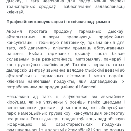
дыскаў, і гэта неабходна для падтрымання бяспекі
транспартных сродкаў і забеспячэння задаволенасці
кліентаў.
Прафесійная кансультацыя і тэхнічная падтрымка
Акрамя простага продажу тармазных дыскаў,
аўтарытэтныя дылеры прапануюць прафесійныя
кансультацыі і тэхнічную падтрымку, прызначаныя для
таго, каб дапамагчы кліентам прымаць абгрунтаваныя
рашэнні. Выбар тармазных дыскаў часта бывае
складаным з-за разнастайнасці матэрыялаў, памераў і
канструктыўных асаблівасцей. Тэхнічны персанал гэтых
дылерскіх цэнтраў звычайна валодае глыбокімі ведамі аб
аўтамабільных тармазных сістэмах і можа параіць
кліентам найлепшыя прадукты, якія адпавядаюць іх
патрабаванням да прадукцыйнасці і бяспекі.
Незалежна ад таго, ці з'яўляецеся вы звычайным
кіроўцам, які не ўпэўнены ў розніцы паміж цвёрдым і
вентыляваным дыскам, ці механікам, які абслугоўвае
парк камерцыйных грузавікоў, кансультацыя экспертаў
неацэнная. Гэтыя дылеры прадастаўляюць падрабязную
інфармацыю аб характарыстыках прадукцыі,
сумяшчальнасці з мадэлямі аўтамабіляў і ўплыве розных