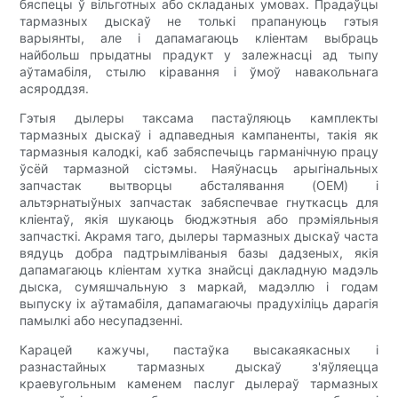
бяспецы ў вільготных або складаных умовах. Прадаўцы
тармазных дыскаў не толькі прапануюць гэтыя
варыянты, але і дапамагаюць кліентам выбраць
найбольш прыдатны прадукт у залежнасці ад тыпу
аўтамабіля, стылю кіравання і ўмоў навакольнага
асяроддзя.
Гэтыя дылеры таксама пастаўляюць камплекты
тармазных дыскаў і адпаведныя кампаненты, такія як
тармазныя калодкі, каб забяспечыць гарманічную працу
ўсёй тармазной сістэмы. Наяўнасць арыгінальных
запчастак вытворцы абсталявання (OEM) і
альтэрнатыўных запчастак забяспечвае гнуткасць для
кліентаў, якія шукаюць бюджэтныя або прэміяльныя
запчасткі. Акрамя таго, дылеры тармазных дыскаў часта
вядуць добра падтрымліваныя базы дадзеных, якія
дапамагаюць кліентам хутка знайсці дакладную мадэль
дыска, сумяшчальную з маркай, мадэллю і годам
выпуску іх аўтамабіля, дапамагаючы прадухіліць дарагія
памылкі або несупадзенні.
Карацей кажучы, пастаўка высакаякасных і
разнастайных тармазных дыскаў з'яўляецца
краевугольным каменем паслуг дылераў тармазных