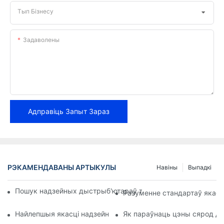
Тып Бізнесу
Задаволены
Адправіць Запыт Зараз
РЭКАМЕНДАВАНЫ АРТЫКУЛЫ
Навіны
Выпадкі
Пошук надзейных дыстрыб'ютараў тармазных калодак для 
Разуменне стандартаў якасц
Найлепшыя якасці надзейнага дылера тармазных калодак
Як параўнаць цэны сярод д