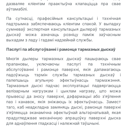
дазваляе кліентам праактыўна клапаціцца пра свае
аўтамабілі.
Па сутнасці, прафесійныя кансультацыі і тэхнічная
падтрымка забяспечваюць кліентам спакой. У выпадку
сумневаў экспертная кансультацыя дылераў тармазных
дыскаў можа азначаць розніцу паміж заўчасным
выхадам з ладу і гадамі надзейнай службы.
Паслугі па абслугоўванні і рамонце тармазных дыскаў
Многія дылеры тармазных дыскаў пашыраюць свае
прапановы, уключаючы паслугі па тэхнічным
абслугоўванні і рамонце паверхні, якія дапамагаюць
падоўжыць тэрмін службы тармазных дыскаў і
палепшыць агульную эфектыўнасць тармажэння.
Тармазныя дыскі падчас эксплуатацыі падвяргаюцца
велізарным нагрузкам і цыклам нагрэву, што можа
прывесці да зносу паверхні, дэфармацыі або з'яўлення
паз і канавок, якія зніжаюць іх эфектыўнасць. Замест
таго, каб неадкладна замяняць дыскі, рамонце паверхні
з'яўляецца эканамічна эфектыўнай альтэрнатывай, якая
прадугледжвае механічную апрацоўку паверхні дыска
для аднаўлення гладкасці і належнай таўшчыні.