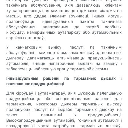
тэхнічнага абслугоўвання, якія дазваляюць кліентам
хутка праверыць і адрамантаваць тармазныя сістэмы на
месцы, што дадае элемент зручнасці. Іншыя могуць
прапаноўваць індывідуальныя пакеты тэхнічнага
абслугоўвання, адаптаваныя да патрэб асобных
кіроўцаў, камерцыйных аўтапаркаў або аўтамабільных
сэрвісных цэнтраў.
У канчатковым выніку, паслугі па тэхнічным
абслугоўванні і рамонце тармазных дыскаў ад вопытных
дылераў дапамагаюць аптымізаваць прадукцыйнасць
аўтамабіля, знізіць непатрэбныя выдаткі на замену і
забяспечыць найлепшую працу тармазной сістэмы.
Індывідуальныя рашэнні па тармазных дысках і
паляпшэнне прадукцыйнасці
Для кіроўцаў і аўтааматараў, якія шукаюць палепшаную
прадукцыйнасць або спецыялізаваныя рашэнні для
тармажэння, некаторыя дылеры тармазных дыскаў
прапануюць паслугі па вырабе тармазных дыскаў на
заказ і павышэнні іх прадукцыйнасці.
Высокапрадукцыйныя аўтамабілі, гоначныя аўтамабілі і
пазадарожнікі часта патрабуюць тармазных дыскаў,