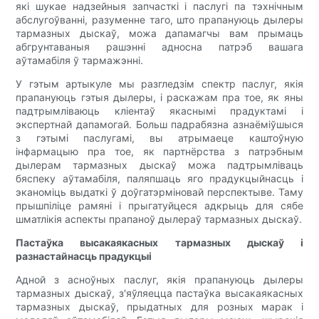
які шукае надзейныя запчасткі і паслугі па тэхнічным
абслугоўванні, разуменне таго, што прапануюць дылеры
тармазных дыскаў, можа дапамагчы вам прымаць
абгрунтаваныя рашэнні адносна патрэб вашага
аўтамабіля ў тармажэнні.
У гэтым артыкуле мы разгледзім спектр паслуг, якія
прапануюць гэтыя дылеры, і раскажам пра тое, як яны
падтрымліваюць кліентаў якаснымі прадуктамі і
экспертнай дапамогай. Больш падрабязна азнаёміўшыся
з гэтымі паслугамі, вы атрымаеце каштоўную
інфармацыю пра тое, як партнёрства з патрэбным
дылерам тармазных дыскаў можа падтрымліваць
бяспеку аўтамабіля, паляпшаць яго прадукцыйнасць і
эканоміць выдаткі ў доўгатэрміновай перспектыве. Таму
прышпіліце рамяні і прыгатуйцеся адкрыць для сябе
шматлікія аспекты прапаноў дылераў тармазных дыскаў.
Пастаўка высакаякасных тармазных дыскаў і
разнастайнасць прадукцыі
Адной з асноўных паслуг, якія прапануюць дылеры
тармазных дыскаў, з'яўляецца пастаўка высакаякасных
тармазных дыскаў, прыдатных для розных марак і