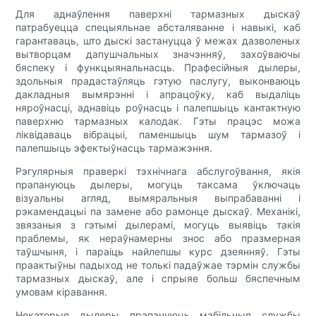
Для аднаўлення паверхні тармазных дыскаў
патрабуецца спецыяльнае абсталяванне і навыкі, каб
гарантаваць, што дыскі застануцца ў межах дазволеных
вытворцам дапушчальных значэнняў, захоўваючы
бяспеку і функцыянальнасць. Прафесійныя дылеры,
здольныя прадастаўляць гэтую паслугу, выконваюць
дакладныя вымярэнні і апрацоўку, каб выдаліць
няроўнасці, аднавіць роўнасць і палепшыць кантактную
паверхню тармазных калодак. Гэты працэс можа
ліквідаваць вібрацыі, паменшыць шум тармазоў і
палепшыць эфектыўнасць тармажэння.
Рэгулярныя праверкі тэхнічнага абслугоўвання, якія
прапануюць дылеры, могуць таксама ўключаць
візуальны агляд, вымяральныя выпрабаванні і
рэкамендацыі па замене або рамонце дыскаў. Механікі,
звязаныя з гэтымі дылерамі, могуць выявіць такія
праблемы, як нераўнамерны знос або празмерная
таўшчыня, і параіць найлепшы курс дзеянняў. Гэты
праактыўны падыход не толькі падаўжае тэрмін службы
тармазных дыскаў, але і спрыяе больш бяспечным
умовам кіравання.
Некаторыя дылеры прапануюць мабільныя службы