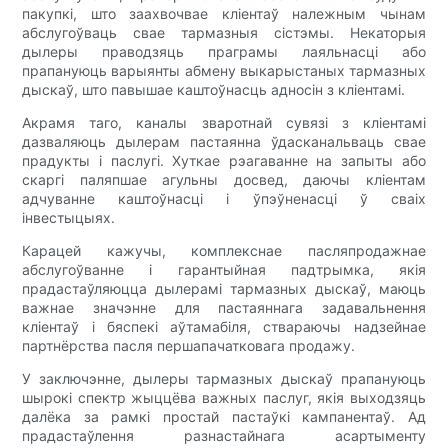
пакупкі, што заахвочвае кліентаў належным чынам
абслугоўваць свае тармазныя сістэмы. Некаторыя
дылеры праводзяць праграмы лаяльнасці або
прапануюць варыянты абмену выкарыстаных тармазных
дыскаў, што павышае каштоўнасць адносін з кліентамі.
Акрамя таго, каналы зваротнай сувязі з кліентамі
дазваляюць дылерам пастаянна ўдасканальваць свае
прадукты і паслугі. Хуткае рэагаванне на запыты або
скаргі паляпшае агульны досвед, даючы кліентам
адчуванне каштоўнасці і ўпэўненасці ў сваіх
інвестыцыях.
Карацей кажучы, комплекснае пасляпродажнае
абслугоўванне і гарантыйная падтрымка, якія
прадастаўляюцца дылерамі тармазных дыскаў, маюць
важнае значэнне для пастаяннага задавальнення
кліентаў і бяспекі аўтамабіля, ствараючы надзейнае
партнёрства пасля першапачатковага продажу.
У заключэнне, дылеры тармазных дыскаў прапануюць
шырокі спектр жыццёва важных паслуг, якія выходзяць
далёка за рамкі простай пастаўкі кампанентаў. Ад
прадастаўлення разнастайнага асартыменту