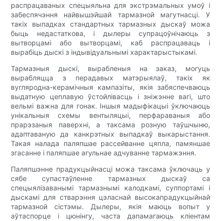
распрацаваных спецыяльна для экстрэмальных умоў і
забеспячэння найвышэйшай тармазной магутнасці. У
такіх выпадках стандартных тармазных дыскаў можа
быць недастаткова, і дылеры супрацоўнічаюць з
вытворцамі або вытворцамі, каб распрацаваць і
вырабіць дыскі з індывідуальнымі характарыстыкамі.
Тармазныя дыскі, вырабленыя на заказ, могуць
вырабляцца з перадавых матэрыялаў, такіх як
вугляродна-керамічныя кампазіты, якія забяспечваюць
выдатную цеплавую ўстойлівасць і зніжэнне вагі, што
вельмі важна для гонак. Іншыя мадыфікацыі ўключаюць
унікальныя схемы вентыляцыі, перфараваныя або
прарэзаныя паверхні, а таксама розную таўшчыню,
адаптаваную да канкрэтных выпадкаў выкарыстання.
Такая налада паляпшае рассейванне цяпла, памяншае
згасанне і паляпшае агульнае адчуванне тармажэння.
Паляпшэнне прадукцыйнасці можа таксама ўключаць у
сябе супастаўленне тармазных дыскаў са
спецыялізаванымі тармазнымі калодкамі, суппортамі і
дыскамі для стварэння цэласнай высокапрадукцыйнай
тармазной сістэмы. Дылеры, якія маюць вопыт у
аўтаспорце і цюнінгу, часта дапамагаюць кліентам