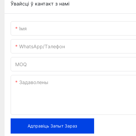
Ўвайсці ў кантакт з намі
Імя
WhatsApp/тэлефон
MOQ
Задаволены
Адправіць Запыт Зараз