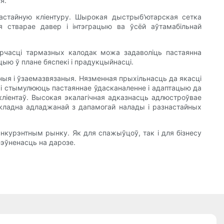
я.
астайную кліентуру. Шырокая дыстрыб'ютарская сетка
я стварае давер і інтэграцыю ва ўсёй аўтамабільнай
рчасці тармазных калодак можа задаволіць пастаянна
цыю ў плане бяспекі і прадукцыйнасці.
ныя і ўзаемазвязаныя. Нязменная прыхільнасць да якасці
цыі стымулююць пастаяннае ўдасканаленне і адаптацыю да
кліентаў. Высокая экалагічная адказнасць адлюстроўвае
акладна адладжанай з дапамогай налады і разнастайных
анкурэнтным рынку. Як для спажыўцоў, так і для бізнесу
пэўненасць на дарозе.