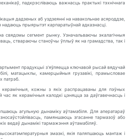
еханікаў, падкрэсліваюць важнасць практыкі тэхнічнага
ікацыя дадзеных аб уздзеянні на навакольнае асяроддзе,
ія надаюць прыярытэт карпаратыўнай адказнасці.
чна свядомы сегмент рынку. Узначальваючы экалагічныя
аваць, ствараючы станоўчы ўплыў як на грамадства, так і
асартымент прадукцыі з'яўляецца ключавой рысай вядучай
білі, матацыклы, камерцыйныя грузавікі, прамысловае
х патрэб.
і керамічныя, кожны з якіх распрацаваны для пэўных
й час як керамічныя калодкі цэняцца за даўгавечнасць і
япшаюць агульную дынаміку аўтамабіля. Для аператараў
зносаўстойлівасць, памяншаюць згасанне тармазоў або
іх ведаў дынамікі тармажэння аўтамабіляў.
высокатэмпературныя змазкі, якія паляпшаюць мантаж і