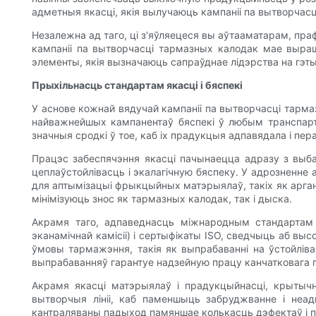
адметныя якасці, якія вылучаюць кампаніі па вытворчасц
Незалежна ад таго, ці з'яўляецеся вы аўтааматарам, пр
кампаніі па вытворчасці тармазных калодак мае выраш
элементы, якія вызначаюць сапраўднае лідэрства на гэ
Прыхільнасць стандартам якасці і бяспекі
У аснове кожнай вядучай кампаніі па вытворчасці тарма
найважнейшых кампанентаў бяспекі ў любым транспарт
значныя сродкі ў тое, каб іх прадукцыя адпавядала і пер
Працэс забеспячэння якасці пачынаецца адразу з выб
цеплаўстойлівасць і экалагічную бяспеку. У адрозненне 
для аптымізацыі фрыкцыйных матэрыялаў, такіх як арган
мінімізуюць знос як тармазных калодак, так і дыска.
Акрамя таго, адпаведнасць міжнародным стандартам б
эканамічнай камісіі) і сертыфікаты ISO, сведчыць аб вы
ўмовы тармажэння, такія як выпрабаванні на ўстойлів
выпрабаванняў гарантуе надзейную працу канчатковага п
Акрамя якасці матэрыялаў і прадукцыйнасці, крытычн
вытворчыя лініі, каб паменшыць забруджванне і неа
кантраляваны падыход памяншае колькасць дэфектаў і п