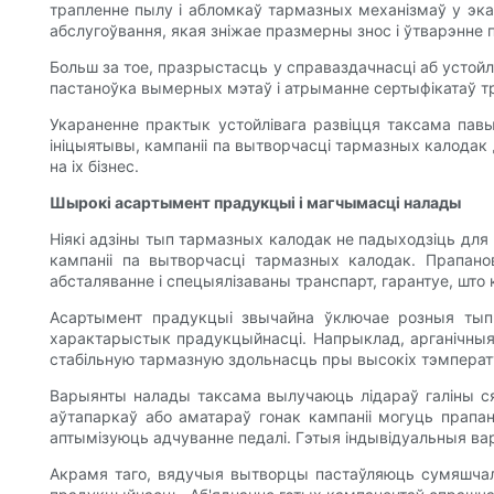
трапленне пылу і абломкаў тармазных механізмаў у эка
абслугоўвання, якая зніжае празмерны знос і ўтварэнне 
Больш за тое, празрыстасць у справаздачнасці аб устой
пастаноўка вымерных мэтаў і атрыманне сертыфікатаў тр
Укараненне практык устойлівага развіцця таксама пав
ініцыятывы, кампаніі па вытворчасці тармазных калодак 
на іх бізнес.
Шырокі асартымент прадукцыі і магчымасці налады
Ніякі адзіны тып тармазных калодак не падыходзіць для
кампаніі па вытворчасці тармазных калодак. Прапано
абсталяванне і спецыялізаваны транспарт, гарантуе, што
Асартымент прадукцыі звычайна ўключае розныя тыпы
характарыстык прадукцыйнасці. Напрыклад, арганічныя к
стабільную тармазную здольнасць пры высокіх тэмперат
Варыянты налады таксама вылучаюць лідараў галіны ся
аўтапаркаў або аматараў гонак кампаніі могуць прап
аптымізуюць адчуванне педалі. Гэтыя індывідуальныя в
Акрамя таго, вядучыя вытворцы пастаўляюць сумяшчаль