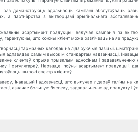
 працэс пакупкі і гарантуе кліентам атрыманне поўнага рашэнн
раз дэманструюць здольнасць кампаніі абслугоўваць разн
ах, а партнёрства з вытворцамі арыгінальнага абсталяванн
джвальны асартымент прадукцыі, вядучая кампанія па вытво
у, гарантуючы, што кожны кліент можа разлічваць на яе прадук
ворчасці тармазных калодак на лідзіруючыя пазіцыі, шматгран
укцыя адпавядае самым высокім стандартам надзейнасці. Інава
ванне кліентаў спрыяе трывалым адносінам і задавальненню 
нку і рэгулятараў. Нарэшце, поўны асартымент прадукцыі, д
угоўваць шырокі спектр кліентаў.
еру, інавацый і адказнасці, што вылучае лідараў галіны на к
асці, азначае большую бяспеку, задавальненне ад прадукту і ў