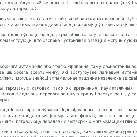
сістэмы. Адукацыйныя кампаніі, накіраваныя на спажыўцоў і м
пылу ад тармазоў.
лівым развіцці стала адметнай рысай паважаных кампаній. Публ
эціх асоб выклікаюць давер сярод спажыўцоў і інвестараў, як
ышае каштоўнасць брэнда, прывабліваючы ўсё больш экалагі
дэманструюць, што бяспека і ўстойлівае развіццё могуць суісн
 кожнага аўтамабіля або стылю кіравання, таму разнастайны 
ва шырокага асартыменту, які абслугоўвае легкавыя аўтама
 кліенты могуць знайсці аптымальнае рашэнне незалежна ад сваі
 тармазных калодак, такія як арганічныя, паўметалічныя 
алодкі аддаюць перавагу за ціхую працу і даступнасць, у то
урах.
род іншых, прапаноўваючы індывідуальныя рашэнні, якія пал
анаваць нестандартныя формулы або формы, якія паляпшаюць 
арыянты патрабуюць перадавых вытворчых магчымасцей і глыбок
ныя аксэсуары, такія як пракладкі, камплекты фурнітуры і 