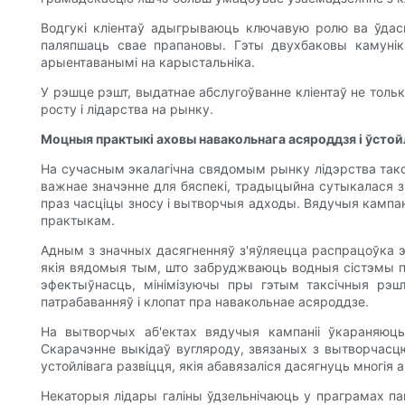
Водгукі кліентаў адыгрываюць ключавую ролю ва ўдаска
паляпшаць свае прапановы. Гэты двухбаковы камуні
арыентаванымі на карыстальніка.
У рэшце рэшт, выдатнае абслугоўванне кліентаў не толь
росту і лідарства на рынку.
Моцныя практыкі аховы навакольнага асяроддзя і ўстойл
На сучасным экалагічна свядомым рынку лідэрства такс
важнае значэнне для бяспекі, традыцыйна сутыкалася з
праз часціцы зносу і вытворчыя адходы. Вядучыя кампа
практыкам.
Адным з значных дасягненняў з'яўляецца распрацоўка 
якія вядомыя тым, што забруджваюць водныя сістэмы пр
эфектыўнасць, мінімізуючы пры гэтым таксічныя рэшт
патрабаванняў і клопат пра навакольнае асяроддзе.
На вытворчых аб'ектах вядучыя кампаніі ўкараняюц
Скарачэнне выкідаў вугляроду, звязаных з вытворчасц
устойлівага развіцця, якія абавязаліся дасягнуць многія а
Некаторыя лідары ​​галіны ўдзельнічаюць у праграмах 