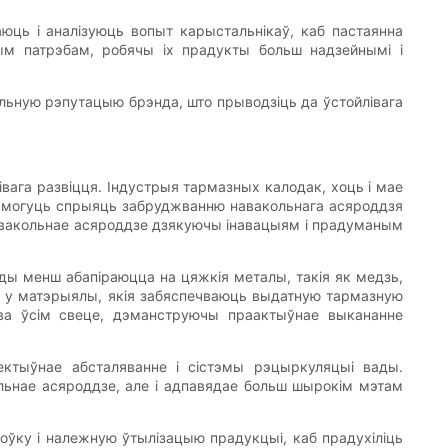
аюць і аналізуюць вопыт карыстальнікаў, каб пастаянна
м патрэбам, робячы іх прадукты больш надзейнымі і
ульную рэпутацыю брэнда, што прыводзіць да ўстойлівага
ага развіцця. Індустрыя тармазных калодак, хоць і мае
ія могуць спрыяць забруджванню навакольнага асяроддзя
навакольнае асяроддзе дзякуючы інавацыям і прадуманым
ы менш абапіраюцца на цяжкія металы, такія як медзь,
ць у матэрыялы, якія забяспечваюць выдатную тармазную
ь ва ўсім свеце, дэманструючы праактыўнае выкананне
ктыўнае абсталяванне і сістэмы рэцыркуляцыі вады.
льнае асяроддзе, але і адпавядае больш шырокім мэтам
оўку і належную ўтылізацыю прадукцыі, каб прадухіліць