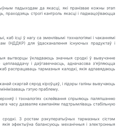
ыўным падыходам да якасці, які пранізвае кожны этап
ь, праходзяць строгі кантроль якасці і падмацоўваюцца
, каб ісці ў нагу са зменлівымі тэхналогіямі і чаканнямі
ам (НДДКР) для ўдасканалення існуючых прадуктаў і
учыя вытворцы ўкладваюць значныя сродкі ў вывучэнне
 цеплааддачу і даўгавечнасць, адначасова з'яўляюцца
 каб распрацаваць тармазныя калодкі, якія адпавядаюць
анай скаргай сярод кіроўцаў, і лідэры галіны вывучаюць
мінімізаваць гэтую праблему.
верхняў і тэхналогіях склейвання спрыяюць паляпшэнню
нага часу дазваляе кампаніям падтрымліваць стабільную
 сродкі. З ростам рэкуператыўных тармазных сістэм
, якія эфектыўна балансуюць механічныя і электронныя