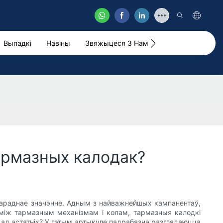
Выпадкі
Навіны
Звяжыцеся З Намі
Відэа
армазных калодак?
шараднае значэнне. Адным з найважнейшых кампанентаў,
між тармазным механізмам і колам, тармазныя калодкі
 ад астатніх? У гэтым артыкуле падрабязна разглядаюцца