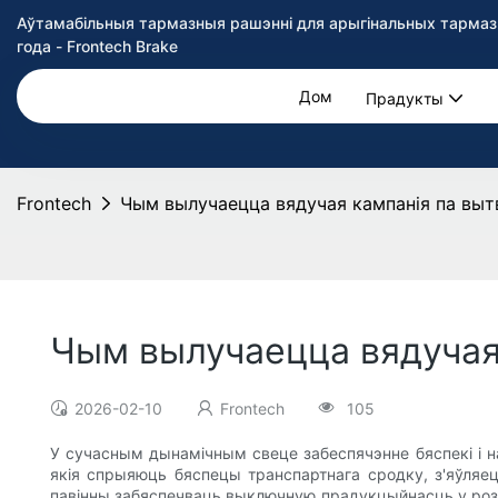
Аўтамабільныя тармазныя рашэнні для арыгінальных тармазн
года - Frontech Brake
Дом
Прадукты
Frontech
Чым вылучаецца вядучая кампанія па выт
Чым вылучаецца вядучая
2026-02-10
Frontech
105
У сучасным дынамічным свеце забеспячэнне бяспекі і 
якія спрыяюць бяспецы транспартнага сродку, з'яўля
павінны забяспечваць выключную прадукцыйнасць у розны