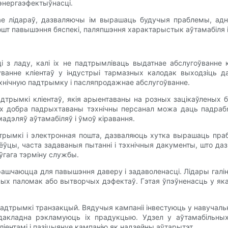
энергаэфектыўнасці.
чае лідараў, дазваляючы ім вырашаць будучыя праблемы, адн
ошт павышэння бяспекі, паляпшэння характарыстык аўтамабіля і
з ладу, калі іх не падтрымліваць выдатнае абслугоўванне к
оўванне кліентаў у індустрыі тармазных калодак выходзіць 
эхнічную падтрымку і пасляпродажнае абслугоўванне.
дтрымкі кліентаў, якія арыентаваны на розных зацікаўленых б
 Іх добра падрыхтаваны тэхнічны персанал можа даць падра
адэляў аўтамабіляў і ўмоў кіравання.
дтрымкі і электронная пошта, дазваляюць хутка вырашаць пр
ёўцы, часта задаваныя пытанні і тэхнічныя дакументы, што д
ўгага тэрміну службы.
ашчаюцца для павышэння даверу і задаволенасці. Лідары ​​га
ных паломак або вытворчых дэфектаў. Гэтая ўпэўненасць у яка
падтрымкі транзакцый. Вядучыя кампаніі інвестуюць у навучальн
дакладна рэкламуюць іх прадукцыю. Удзел у аўтамабільны
ентамі і пазіцыянуе кампанію як надзейны аўтарытэт.