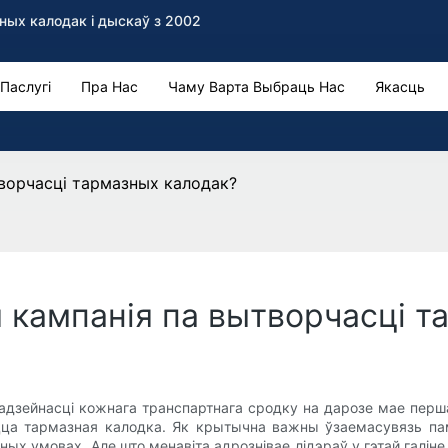
ых калодак і дыскаў з 2002
Паслугі
Пра Нас
Чаму Варта Выбраць Нас
Якасць
ворчасці тармазных калодак?
 кампанія па вытворчасці т
надзейнасці кожнага транспартнага сродку на дарозе мае пер
ецца тармазная калодка. Як крытычна важны ўзаемасувязь па
х умовах. Але што менавіта адрознівае лідэраў у гэтай галіне