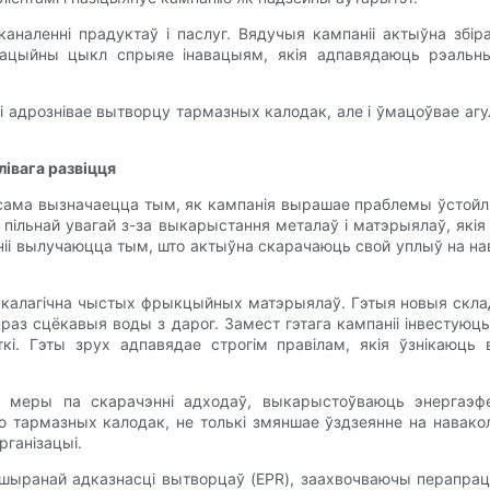
наленні прадуктаў і паслуг. Вядучыя кампаніі актыўна збір
кацыйны цыкл спрыяе інавацыям, якія адпавядаюць рэальны
кі адрознівае вытворцу тармазных калодак, але і ўмацоўвае аг
івага развіцця
ама вызначаецца тым, як кампанія вырашае праблемы ўстойлів
 пільнай увагай з-за выкарыстання металаў і матэрыялаў, як
ніі вылучаюцца тым, што актыўна скарачаюць свой уплыў на 
экалагічна чыстых фрыкцыйных матэрыялаў. Гэтыя новыя склад
аз сцёкавыя воды з дарог. Замест гэтага кампаніі інвестую
кі. Гэты зрух адпавядае строгім правілам, якія ўзнікаюц
ь меры па скарачэнні адходаў, выкарыстоўваюць энергаэфе
ю тармазных калодак, не толькі змяншае ўздзеянне на навако
рганізацыі.
пашыранай адказнасці вытворцаў (EPR), заахвочваючы перапрац