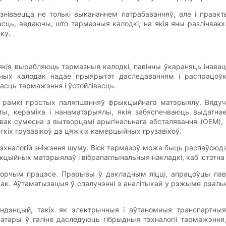
ніваецца не толькі выкананнем патрабаванняў, але і праакт
ь, ведаючы, што тармазныя калодкі, на якія яны разлічваюц
ку.
якія вырабляюць тармазныя калодкі, павінны ўкараняць інавацыі
зных калодак надае прыярытэт даследаванням і распрацоўк
асць тармажэння і ўстойлівасць.
за рамкі простых паляпшэнняў фрыкцыйнага матэрыялу. Вяд
ты, кераміка і нанаматэрыялы, якія забяспечваюць выдатнае
вак сумесна з вытворцамі арыгінальнага абсталявання (OEM),
кіх грузавікоў да цяжкіх камерцыйных грузавікоў.
эхналогій зніжэння шуму. Віск тармазоў можа быць распаўсюдж
цыйных матэрыялаў і вібрапаглынальныя накладкі, каб істотна 
орчым працэсе. Прарывы ​​ў дакладным ліцці, апрацоўцы па
дак. Аўтаматызацыя ў спалучэнні з аналітыкай у рэжыме рэаль
ндэнцый, такіх як электрычныя і аўтаномныя транспартныя
тары ў галіне даследуюць гібрыдныя тэхналогіі тармажэння