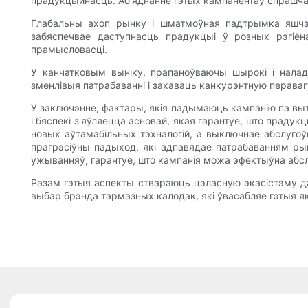
прадукцыйнасць. Аб'яднанне гэтых кампанентаў спрашчае
Глабальны ахоп рынку і шматмоўная падтрымка яшчэ 
забяспечвае даступнасць прадукцыі ў розных рэгіён
прамысловасці.
У канчатковым выніку, прапаноўваючы шырокі і нала
зменлівыя патрабаванні і захаваць канкурэнтную пераваг
У заключэнне, фактары, якія падымаюць кампанію па выт
і бяспекі з'яўляецца асновай, якая гарантуе, што прад
новых аўтамабільных тэхналогій, а выключнае абслугоў
прагрэсіўны падыход, які адпавядае патрабаванням ры
ужыванняў, гарантуе, што кампанія можа эфектыўна абсл
Разам гэтыя аспекты ствараюць цэласную экасістэму дав
выбар брэнда тармазных калодак, які ўвасабляе гэтыя як