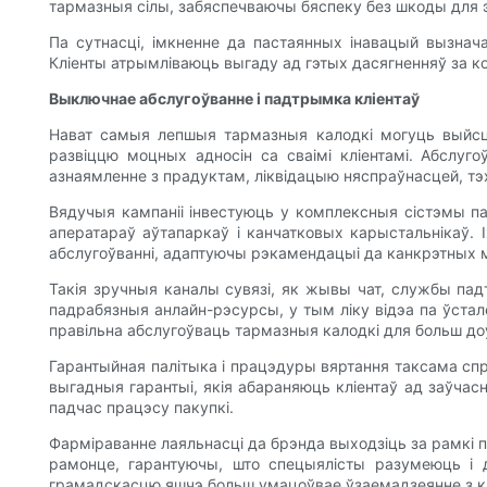
тармазныя сілы, забяспечваючы бяспеку без шкоды для 
Па сутнасці, імкненне да пастаянных інавацый вызна
Кліенты атрымліваюць выгаду ад гэтых дасягненняў за к
Выключнае абслугоўванне і падтрымка кліентаў
Нават самыя лепшыя тармазныя калодкі могуць выйсці 
развіццю моцных адносін са сваімі кліентамі. Абслуг
азнаямленне з прадуктам, ліквідацыю няспраўнасцей, т
Вядучыя кампаніі інвестуюць у комплексныя сістэмы па
аператараў аўтапаркаў і канчатковых карыстальнікаў.
абслугоўванні, адаптуючы рэкамендацыі да канкрэтных м
Такія зручныя каналы сувязі, як жывы чат, службы па
падрабязныя анлайн-рэсурсы, у тым ліку відэа па ўстал
правільна абслугоўваць тармазныя калодкі для больш до
Гарантыйная палітыка і працэдуры вяртання таксама спр
выгадныя гарантыі, якія абараняюць кліентаў ад заўчас
падчас працэсу пакупкі.
Фарміраванне лаяльнасці да брэнда выходзіць за рамкі 
рамонце, гарантуючы, што спецыялісты разумеюць і 
грамадскасцю яшчэ больш умацоўвае ўзаемадзеянне з клі