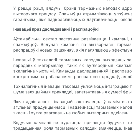
У рэшце рэшт, вядучы брэнд тармазных калодак адроз
вытворчага працэсу. Спажыўцы атрымліваюць упэўненасц
гарантыямі, якія падкрэсліваюць іх даўгавечнасць і бяспе
Інавацыі праз даследаванні і распрацоўкі
Аўтамабільны сектар пастаянна развіваецца, і кампаніі, 
спажыўцоў. Вядучая кампанія па вытворчасці тарма
распрацоўкі новых рашэнняў, якія паляпшаюць эфектыўн
Інавацыі ў тэхналогіі тармазных калодак выходзяць 
перадавых матэрыялаў, такіх як вугляродныя кампазі
экалагічна чыстымі. Каманды даследаванняў і распрацо
канкрэтным патрабаванням транспартных сродкаў, ад лёг
Тэхналагічныя інавацыі таксама ўключаюць інтэграцыю т
шумаізаляцыйныя пракладкі, запатэнтаваныя сумесі фрык
Яшчэ адзін аспект інавацый заключаецца ў самім вытв
агульнай прадукцыйнасці і надзейнасці тармазных кало
якасць і хутка рэагаваць на любыя вытворчыя адхіленні.
Вядучыя кампаніі не цураюцца прыняцця будучых тэ
традыцыйная роля тармазных калодак змяняецца. Інава