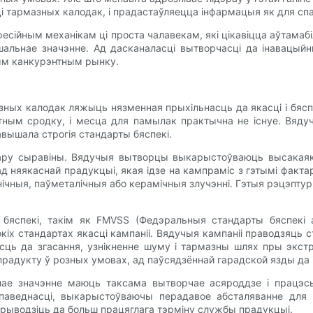
і тармазных калодак, і прадастаўляецца інфармацыя як для спа
афесійным механікам ці проста чалавекам, які цікавіцца аўтама
альнае значэнне. Ад дасканаласці вытворчасці да інавацыйн
тым канкурэнтным рынку.
зных калодак ляжыць нязменная прыхільнасць да якасці і бясп
ным сродку, і месца для памылак практычна не існуе. Вядуч
авышала строгія стандарты бяспекі.
ару сыравіны. Вядучыя вытворцы выкарыстоўваюць высакаяк
ад няякаснай прадукцыі, якая ідзе на кампраміс з гэтымі факт
ічныя, паўметалічныя або керамічныя злучэнні. Гэтыя рэцэпту
яспекі, такім як FMVSS (Федэральныя стандарты бяспекі а
сокіх стандартах якасці кампаніі. Вядучыя кампаніі праводзяць 
асць да згасання, узнікненне шуму і тармазны шлях пры эк
радукту ў розных умовах, ад паўсядзённай гарадской язды да і
ае значэнне маюць таксама вытворчае асяроддзе і працэсы
дпаведнасці, выкарыстоўваючы перадавое абсталяванне для
рыводзіць да больш працяглага тэрміну службы прадукцыі.