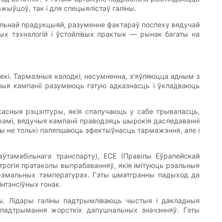
жыўцоў, так і для спецыялістаў галіны.
більнай прадукцыяй, разуменне фактараў поспеху вядучай
ых тэхналогій і ўстойлівых практык — рынак багаты на
екі. Тармазныя калодкі, несумненна, з'яўляюцца адным з
ыя кампаніі разумеюць гэтую адказнасць і ўкладваюць
асныя рэцэптуры, якія спалучаюць у сабе трываласць,
арамі, вядучыя кампаніі праводзяць шырокія даследаванні
ры не толькі паляпшаюць эфектыўнасць тармажэння, але і
ўтамабільнага транспарту), ECE (Правілы Еўрапейскай
строгія пратаколы выпрабаванняў, якія імітуюць рэальныя
стрэмальных тэмпературах. Гэты шматгранны падыход да
нтэнсіўных гонак.
. Лідары ​​галіны падтрымліваюць чыстыя і дакладныя
 падтрымання жорсткіх дапушчальных значэнняў. Гэты