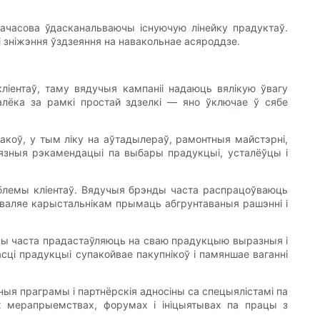
ачасова ўдасканальваючы існуючую лінейку прадуктаў.
 зніжэння ўздзеяння на навакольнае асяроддзе.
ліентаў, таму вядучыя кампаніі надаюць вялікую ўвагу
далёка за рамкі простай здзелкі — яно ўключае ў сябе
акоў, у тым ліку на аўтадылераў, рамонтныя майстэрні,
бязныя рэкамендацыі па выбары прадукцыі, усталёўцы і
аблемы кліентаў. Вядучыя брэнды часта распрацоўваюць
азваляе карыстальнікам прымаць абгрунтаваныя рашэнні і
ліны часта прадастаўляюць на сваю прадукцыю выразныя і
сці прадукцыі супакойвае пакупнікоў і памяншае ваганні
ыя праграмы і партнёрскія адносіны са спецыялістамі па
х мерапрыемствах, форумах і ініцыятывах па працы з