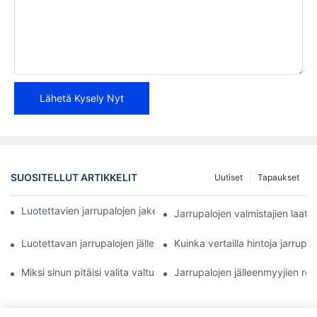
Lähetä Kysely Nyt
SUOSITELLUT ARTIKKELIT
Uutiset
Tapaukset
Luotettavien jarrupalojen jakelijoiden löytäminen yrityksellesi
Jarrupalojen valmistajien laa
Luotettavan jarrupalojen jälleenmyyjän parhaat ominaisuudet
Kuinka vertailla hintoja jarrupal
Miksi sinun pitäisi valita valtuutettu jarrupalojen jälleenmyyjä
Jarrupalojen jälleenmyyjien roo