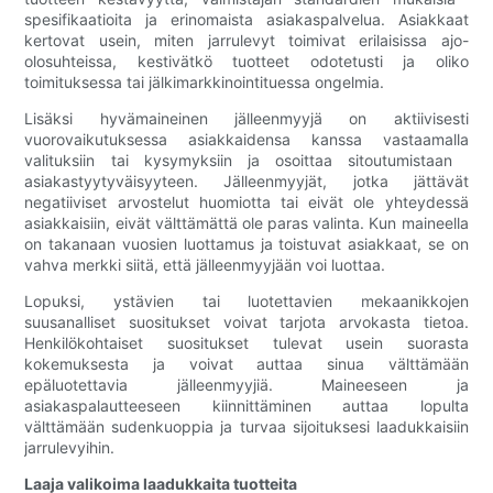
spesifikaatioita ja erinomaista asiakaspalvelua. Asiakkaat
kertovat usein, miten jarrulevyt toimivat erilaisissa ajo-
olosuhteissa, kestivätkö tuotteet odotetusti ja oliko
toimituksessa tai jälkimarkkinointituessa ongelmia.
Lisäksi hyvämaineinen jälleenmyyjä on aktiivisesti
vuorovaikutuksessa asiakkaidensa kanssa vastaamalla
valituksiin tai kysymyksiin ja osoittaa sitoutumistaan ​​
asiakastyytyväisyyteen. Jälleenmyyjät, jotka jättävät
negatiiviset arvostelut huomiotta tai eivät ole yhteydessä
asiakkaisiin, eivät välttämättä ole paras valinta. Kun maineella
on takanaan vuosien luottamus ja toistuvat asiakkaat, se on
vahva merkki siitä, että jälleenmyyjään voi luottaa.
Lopuksi, ystävien tai luotettavien mekaanikkojen
suusanalliset suositukset voivat tarjota arvokasta tietoa.
Henkilökohtaiset suositukset tulevat usein suorasta
kokemuksesta ja voivat auttaa sinua välttämään
epäluotettavia jälleenmyyjiä. Maineeseen ja
asiakaspalautteeseen kiinnittäminen auttaa lopulta
välttämään sudenkuoppia ja turvaa sijoituksesi laadukkaisiin
jarrulevyihin.
Laaja valikoima laadukkaita tuotteita