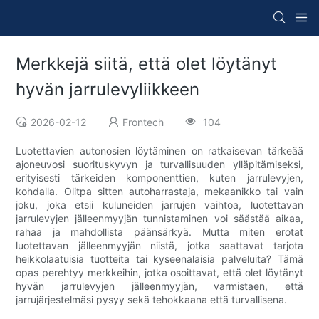
Merkkejä siitä, että olet löytänyt
hyvän jarrulevyliikkeen
2026-02-12
Frontech
104
Luotettavien autonosien löytäminen on ratkaisevan tärkeää
ajoneuvosi suorituskyvyn ja turvallisuuden ylläpitämiseksi,
erityisesti tärkeiden komponenttien, kuten jarrulevyjen,
kohdalla. Olitpa sitten autoharrastaja, mekaanikko tai vain
joku, joka etsii kuluneiden jarrujen vaihtoa, luotettavan
jarrulevyjen jälleenmyyjän tunnistaminen voi säästää aikaa,
rahaa ja mahdollista päänsärkyä. Mutta miten erotat
luotettavan jälleenmyyjän niistä, jotka saattavat tarjota
heikkolaatuisia tuotteita tai kyseenalaisia ​​palveluita? Tämä
opas perehtyy merkkeihin, jotka osoittavat, että olet löytänyt
hyvän jarrulevyjen jälleenmyyjän, varmistaen, että
jarrujärjestelmäsi pysyy sekä tehokkaana että turvallisena.