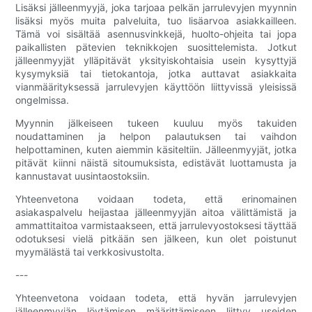
Lisäksi jälleenmyyjä, joka tarjoaa pelkän jarrulevyjen myynnin
lisäksi myös muita palveluita, tuo lisäarvoa asiakkailleen.
Tämä voi sisältää asennusvinkkejä, huolto-ohjeita tai jopa
paikallisten pätevien teknikkojen suosittelemista. Jotkut
jälleenmyyjät ylläpitävät yksityiskohtaisia ​​usein kysyttyjä
kysymyksiä tai tietokantoja, jotka auttavat asiakkaita
vianmäärityksessä jarrulevyjen käyttöön liittyvissä yleisissä
ongelmissa.
Myynnin jälkeiseen tukeen kuuluu myös takuiden
noudattaminen ja helpon palautuksen tai vaihdon
helpottaminen, kuten aiemmin käsiteltiin. Jälleenmyyjät, jotka
pitävät kiinni näistä sitoumuksista, edistävät luottamusta ja
kannustavat uusintaostoksiin.
Yhteenvetona voidaan todeta, että erinomainen
asiakaspalvelu heijastaa jälleenmyyjän aitoa välittämistä ja
ammattitaitoa varmistaakseen, että jarrulevyostoksesi täyttää
odotuksesi vielä pitkään sen jälkeen, kun olet poistunut
myymälästä tai verkkosivustolta.
---
Yhteenvetona voidaan todeta, että hyvän jarrulevyjen
jälleenmyyjän löytämisen määrittämiseen liittyy useiden