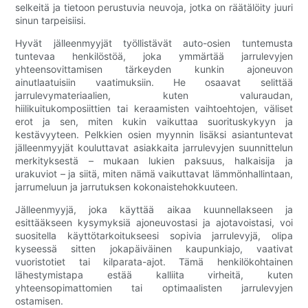
selkeitä ja tietoon perustuvia neuvoja, jotka on räätälöity juuri
sinun tarpeisiisi.
Hyvät jälleenmyyjät työllistävät auto-osien tuntemusta
tuntevaa henkilöstöä, joka ymmärtää jarrulevyjen
yhteensovittamisen tärkeyden kunkin ajoneuvon
ainutlaatuisiin vaatimuksiin. He osaavat selittää
jarrulevymateriaalien, kuten valuraudan,
hiilikuitukomposiittien tai keraamisten vaihtoehtojen, väliset
erot ja sen, miten kukin vaikuttaa suorituskykyyn ja
kestävyyteen. Pelkkien osien myynnin lisäksi asiantuntevat
jälleenmyyjät kouluttavat asiakkaita jarrulevyjen suunnittelun
merkityksestä – mukaan lukien paksuus, halkaisija ja
urakuviot – ja siitä, miten nämä vaikuttavat lämmönhallintaan,
jarrumeluun ja jarrutuksen kokonaistehokkuuteen.
Jälleenmyyjä, joka käyttää aikaa kuunnellakseen ja
esittääkseen kysymyksiä ajoneuvostasi ja ajotavoistasi, voi
suositella käyttötarkoitukseesi sopivia jarrulevyjä, olipa
kyseessä sitten jokapäiväinen kaupunkiajo, vaativat
vuoristotiet tai kilparata-ajot. Tämä henkilökohtainen
lähestymistapa estää kalliita virheitä, kuten
yhteensopimattomien tai optimaalisten jarrulevyjen
ostamisen.