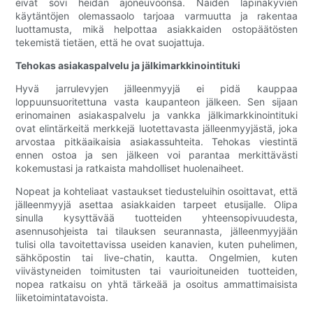
eivät sovi heidän ajoneuvoonsa. Näiden läpinäkyvien
käytäntöjen olemassaolo tarjoaa varmuutta ja rakentaa
luottamusta, mikä helpottaa asiakkaiden ostopäätösten
tekemistä tietäen, että he ovat suojattuja.
Tehokas asiakaspalvelu ja jälkimarkkinointituki
Hyvä jarrulevyjen jälleenmyyjä ei pidä kauppaa
loppuunsuoritettuna vasta kaupanteon jälkeen. Sen sijaan
erinomainen asiakaspalvelu ja vankka jälkimarkkinointituki
ovat elintärkeitä merkkejä luotettavasta jälleenmyyjästä, joka
arvostaa pitkäaikaisia ​​asiakassuhteita. Tehokas viestintä
ennen ostoa ja sen jälkeen voi parantaa merkittävästi
kokemustasi ja ratkaista mahdolliset huolenaiheet.
Nopeat ja kohteliaat vastaukset tiedusteluihin osoittavat, että
jälleenmyyjä asettaa asiakkaiden tarpeet etusijalle. Olipa
sinulla kysyttävää tuotteiden yhteensopivuudesta,
asennusohjeista tai tilauksen seurannasta, jälleenmyyjään
tulisi olla tavoitettavissa useiden kanavien, kuten puhelimen,
sähköpostin tai live-chatin, kautta. Ongelmien, kuten
viivästyneiden toimitusten tai vaurioituneiden tuotteiden,
nopea ratkaisu on yhtä tärkeää ja osoitus ammattimaisista
liiketoimintatavoista.