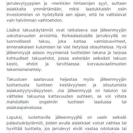
jarrulevytyyppien ja -merkkien hintaerojen syyt, auttaen
asiakkaita ymmärtämään, miksi laadukkaisiin osiin
investoiminen on hyödyllistä sen sijaan, että he valitsisivat
vain halvimman vaihtoehdon.
Lisäksi takuukäytännöt ovat ratkaiseva osa jälleenmyyjän
uskottavuuden arviointia. Korkealaatuisilla jarrulevyillä on
luonnollisesti takuu, joka kattaa valmistusvirheet,
ennenaikaisen kulumisen tai viat tietyissä olosuhteissa. Hyvä
jälleenmyyjä seisoo myymiensä tuotteiden takana ja tarjoaa
kohtuulliset takuuehdot, joissa esitetään selkeästi takuun
kesto, ehdot ja tarvittaessa korvausvaatimusten
tekemismenettely.
Takuutuen saatavuus heijastaa myös jälleenmyyjän
luottamusta tuotteen kestävyyteen ja sitoutumista
asiakastyytyväisyyteen. Jos jälleenmyyjä on haluton tai
välttelee takuunsa kattavuuden suhteen, se voi viitata
mahdollisiin ongelmiin tuotteen laadussa tai
asiakaspalvelussa.
Lopuksi, luotettavilla jälleenmyyjillä on usein selkeät
palautuskäytännöt, joiden avulla asiakkaat voivat vaihtaa tai
hyvittää tuotteita, jos jarrulevyt eivät vastaa odotuksia tai