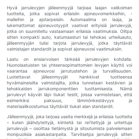
Hyvä jarrulevyjen jälleenmyyjä tarjoaa laajan valikoiman
tuotteita, jotka sopivat erilaisiin ajoneuvomerkkeihin, -
malleihin ja ajotarpeisiin. Automaailma on laaja, ja
lukemattomat ajoneuvotyypit vaativat erityisiä jarrulevyjä,
jotka on suunniteltu vastaamaan erilaisia ​​vaatimuksia. Olitpa
sitten kompakti auto, katumaasturi tai tehokas urheiluauto,
jälleenmyyjän tulisi tarjota jarrulevyjä, jotka täyttävät
valmistajan standardit ja sopivat ajoneuvosi vaatimuksiin.
Laatu on ensiarvoisen tärkeää jarrulevyjen kohdalla.
Huonolaatuisten tai yhteensopimattomien levyjen käyttö voi
vaarantaa ajoneuvosi jarrutustehon ja turvallisuuden.
Luotettavat jälleenmyyjät hankkivat tuotteensa
hyvämaineisilta valmistajilta, jotka tunnetaan kestävien ja
tehokkaiden jarrukomponenttien tuottamisesta. Nämä
jarrulevyt käyvät läpi tiukat testit, joissa varmistetaan, että
esimerkiksi paksuus, lämmönkestävyys ja
materiaalikoostumus täyttävät tiukat alan standardit.
Jälleenmyyjä, joka tarjoaa useita merkkejä ja erilaisia ​​tuotteita
– kuten jäähdytettyjä, kiinteitä tai rei'itettyjä ja uritettuja
jarrulevyjä – osoittaa tietämystä ja sitoutumista palvelemaan
monipuolisia asiakastarpeita. Tarvitsetpa jarrulevyjä sitten