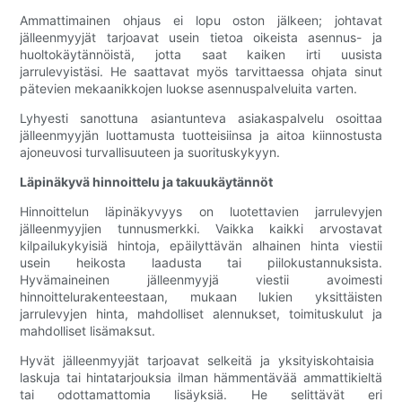
Ammattimainen ohjaus ei lopu oston jälkeen; johtavat
jälleenmyyjät tarjoavat usein tietoa oikeista asennus- ja
huoltokäytännöistä, jotta saat kaiken irti uusista
jarrulevyistäsi. He saattavat myös tarvittaessa ohjata sinut
pätevien mekaanikkojen luokse asennuspalveluita varten.
Lyhyesti sanottuna asiantunteva asiakaspalvelu osoittaa
jälleenmyyjän luottamusta tuotteisiinsa ja aitoa kiinnostusta
ajoneuvosi turvallisuuteen ja suorituskykyyn.
Läpinäkyvä hinnoittelu ja takuukäytännöt
Hinnoittelun läpinäkyvyys on luotettavien jarrulevyjen
jälleenmyyjien tunnusmerkki. Vaikka kaikki arvostavat
kilpailukykyisiä hintoja, epäilyttävän alhainen hinta viestii
usein heikosta laadusta tai piilokustannuksista.
Hyvämaineinen jälleenmyyjä viestii avoimesti
hinnoittelurakenteestaan, mukaan lukien yksittäisten
jarrulevyjen hinta, mahdolliset alennukset, toimituskulut ja
mahdolliset lisämaksut.
Hyvät jälleenmyyjät tarjoavat selkeitä ja yksityiskohtaisia ​​
laskuja tai hintatarjouksia ilman hämmentävää ammattikieltä
tai odottamattomia lisäyksiä. He selittävät eri