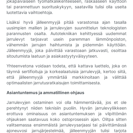
jokapäiväiseen työmatkaliikenteeseen, raskaaseen käyttöön
tai parannettuun suorituskykyyn, saatavilla tulisi olla useita
luotettavia vaihtoehtoja.
Lisäksi hyvä jälleenmyyjä pitää varastonsa ajan tasalla
uusimpien mallien ja jarrulevyjen suunnittelun teknologisten
parannusten osalta. Autotekniikan kehittyessä uudemmat
jarrulevyt tarjoavat usein paremman lämmönpoiston,
vähemmän jarrujen haihtumista ja pidemmän käyttöiän.
Jälleenmyyjä, joka päivittää varastoaan jatkuvasti, osoittaa
sitoutumista laatuun ja asiakastyytyväisyyteen.
Yhteenvetona voidaan todeta, että kattava luettelo, joka on
täynnä sertifioituja ja korkealaatuisia jarrulevyjä, kertoo siitä,
että jälleenmyyjä ymmärtää markkinoitaan ja välittää
optimaalisten jarrutusratkaisujen toimittamisesta.
Asiantuntemus ja ammatillinen ohjaus
Jarrulevyjen ostaminen voi olla hämmentävää, jos et ole
perehtynyt niiden teknisiin puoliin. Hyvän jarrulevyliikkeen
erottuva ominaisuus on asiantuntemuksen ja vilpittömän
ohjauksen saatavuus koko ostoprosessin ajan. Olitpa sitten
valitsemassa ensimmäistä jarrulevysarjaasi tai päivittämässä
ajoneuvosi jarrujärjestelmää, jälleenmyyjän tulisi tarjota