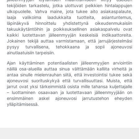
tekijöiden tarkastelu, jotka ulottuvat pelkkien hintalappujen
ulkopuolelle. Vahva maine, jota tukee aito asiakaspalaute,
laaja valikoima laadukkaita tuotteita, asiantuntemus,
läpinäkyvä hinnoittelu yhdistettynä oikeudenmukaisiin
takuukäytäntöihin ja poikkeuksellinen asiakaspalvelu ovat
kaikki luotettavan jälleenmyyjän keskeisiä indikaattoreita.
Jokainen tekijä auttaa varmistamaan, että jarrujärjestelmäsi
pysyy turvallisena, tehokkaana ja sopii ajoneuvosi
ainutlaatuisiin tarpeisiin.
Ajan käyttäminen potentiaalisten jälleenmyyjien arviointiin
näillä osa-alueilla auttaa sinua välttämään kalliita virheitä ja
antaa sinulle mielenrauhan siitä, että investointisi tukee sekä
ajoneuvosi suorituskykyä että turvallisuuttasi. Muista, että
jarrut ovat yksi tärkeimmistä osista mille tahansa kuljettajalle
– luottaminen osaavaan ja luotettavaan jälleenmyyjään on
ensimmäinen askel ajoneuvosi jarrutustehon eheyden
ylläpitämisessä.