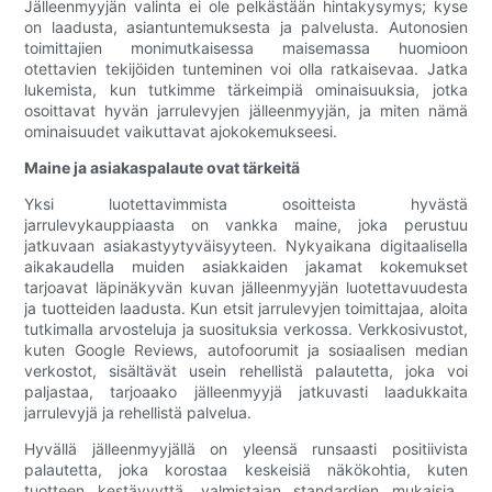
Jälleenmyyjän valinta ei ole pelkästään hintakysymys; kyse
on laadusta, asiantuntemuksesta ja palvelusta. Autonosien
toimittajien monimutkaisessa maisemassa huomioon
otettavien tekijöiden tunteminen voi olla ratkaisevaa. Jatka
lukemista, kun tutkimme tärkeimpiä ominaisuuksia, jotka
osoittavat hyvän jarrulevyjen jälleenmyyjän, ja miten nämä
ominaisuudet vaikuttavat ajokokemukseesi.
Maine ja asiakaspalaute ovat tärkeitä
Yksi luotettavimmista osoitteista hyvästä
jarrulevykauppiaasta on vankka maine, joka perustuu
jatkuvaan asiakastyytyväisyyteen. Nykyaikana digitaalisella
aikakaudella muiden asiakkaiden jakamat kokemukset
tarjoavat läpinäkyvän kuvan jälleenmyyjän luotettavuudesta
ja tuotteiden laadusta. Kun etsit jarrulevyjen toimittajaa, aloita
tutkimalla arvosteluja ja suosituksia verkossa. Verkkosivustot,
kuten Google Reviews, autofoorumit ja sosiaalisen median
verkostot, sisältävät usein rehellistä palautetta, joka voi
paljastaa, tarjoaako jälleenmyyjä jatkuvasti laadukkaita
jarrulevyjä ja rehellistä palvelua.
Hyvällä jälleenmyyjällä on yleensä runsaasti positiivista
palautetta, joka korostaa keskeisiä näkökohtia, kuten
tuotteen kestävyyttä, valmistajan standardien mukaisia ​​​​