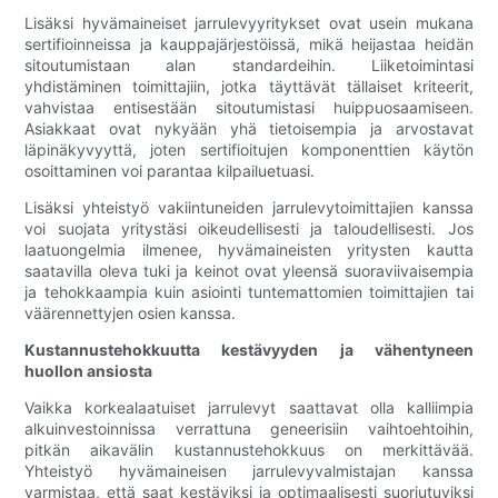
Lisäksi hyvämaineiset jarrulevyyritykset ovat usein mukana
sertifioinneissa ja kauppajärjestöissä, mikä heijastaa heidän
sitoutumistaan ​​alan standardeihin. Liiketoimintasi
yhdistäminen toimittajiin, jotka täyttävät tällaiset kriteerit,
vahvistaa entisestään sitoutumistasi huippuosaamiseen.
Asiakkaat ovat nykyään yhä tietoisempia ja arvostavat
läpinäkyvyyttä, joten sertifioitujen komponenttien käytön
osoittaminen voi parantaa kilpailuetuasi.
Lisäksi yhteistyö vakiintuneiden jarrulevytoimittajien kanssa
voi suojata yritystäsi oikeudellisesti ja taloudellisesti. Jos
laatuongelmia ilmenee, hyvämaineisten yritysten kautta
saatavilla oleva tuki ja keinot ovat yleensä suoraviivaisempia
ja tehokkaampia kuin asiointi tuntemattomien toimittajien tai
väärennettyjen osien kanssa.
Kustannustehokkuutta kestävyyden ja vähentyneen
huollon ansiosta
Vaikka korkealaatuiset jarrulevyt saattavat olla kalliimpia
alkuinvestoinnissa verrattuna geneerisiin vaihtoehtoihin,
pitkän aikavälin kustannustehokkuus on merkittävää.
Yhteistyö hyvämaineisen jarrulevyvalmistajan kanssa
varmistaa, että saat kestäviksi ja optimaalisesti suoriutuviksi