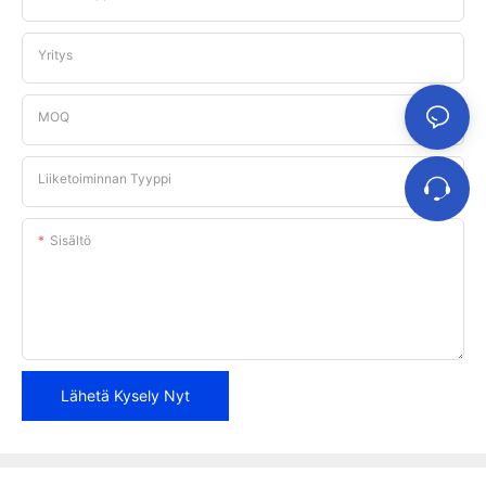
Yritys
MOQ
Liiketoiminnan Tyyppi
Sisältö
Lähetä Kysely Nyt