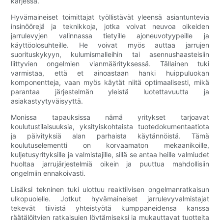
kärjessä.
Hyvämaineiset toimittajat työllistävät yleensä asiantuntevia
insinöörejä ja teknikkoja, jotka voivat neuvoa oikeiden
jarrulevyjen valinnassa tietyille ajoneuvotyypeille ja
käyttöolosuhteille. He voivat myös auttaa jarrujen
suorituskykyyn, kulumismalleihin tai asennushaasteisiin
liittyvien ongelmien vianmäärityksessä. Tällainen tuki
varmistaa, että et ainoastaan ​​hanki huippuluokan
komponentteja, vaan myös käytät niitä optimaalisesti, mikä
parantaa järjestelmän yleistä luotettavuutta ja
asiakastyytyväisyyttä.
Monissa tapauksissa nämä yritykset tarjoavat
koulutustilaisuuksia, yksityiskohtaista tuotedokumentaatiota
ja päivityksiä alan parhaista käytännöistä. Tämä
koulutuselementti on korvaamaton mekaanikoille,
kuljetusyrityksille ja valmistajille, sillä se antaa heille valmiudet
huoltaa jarrujärjestelmiä oikein ja puuttua mahdollisiin
ongelmiin ennakoivasti.
Lisäksi tekninen tuki ulottuu reaktiivisen ongelmanratkaisun
ulkopuolelle. Jotkut hyvämaineiset jarrulevyvalmistajat
tekevät tiivistä yhteistyötä kumppaneidensa kanssa
räätälöityjen ratkaisujen löytämiseksi ja mukauttavat tuotteita