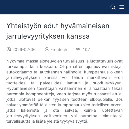
Yhteistyön edut hyvämaineisen
jarrulevyyrityksen kanssa
2026-02-06
Frontech
107
Nykymaailmassa ajoneuvojen turvallisuus ja luotettavuus ovat
tärkeämpiä kuin koskaan. Olitpa sitten ajoneuvovalmistaja,
autokorjaamo tai autokannan hallinnoija, kumppanuus oikean
jarrulevyyrityksen kanssa voi tehdä merkittävän eron
tuotteidesi tai palveluidesi laatuun ja suorituskykyyn.
Hyvämaineisen toimittajan valitseminen ei ainoastaan ​​takaa
parempia komponentteja, vaan tarjoaa myös runsaasti etuja,
jotka ulottuvat pelkän fyysisen tuotteen ulkopuolelle. Jos
haluat ymmärtää tällaisten kumppanuuksien todellisen arvon,
jatka lukemista ja ota selvää, kuinka luotettavan
jarrulevyyrityksen valitseminen voi parantaa toimintaasi,
turvallisuutta ja lisätä yleistä tyytyväisyyttä.