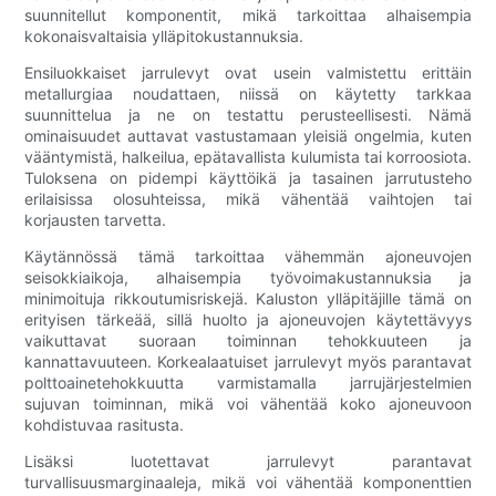
suunnitellut komponentit, mikä tarkoittaa alhaisempia
kokonaisvaltaisia ​​ylläpitokustannuksia.
Ensiluokkaiset jarrulevyt ovat usein valmistettu erittäin
metallurgiaa noudattaen, niissä on käytetty tarkkaa
suunnittelua ja ne on testattu perusteellisesti. Nämä
ominaisuudet auttavat vastustamaan yleisiä ongelmia, kuten
vääntymistä, halkeilua, epätavallista kulumista tai korroosiota.
Tuloksena on pidempi käyttöikä ja tasainen jarrutusteho
erilaisissa olosuhteissa, mikä vähentää vaihtojen tai
korjausten tarvetta.
Käytännössä tämä tarkoittaa vähemmän ajoneuvojen
seisokkiaikoja, alhaisempia työvoimakustannuksia ja
minimoituja rikkoutumisriskejä. Kaluston ylläpitäjille tämä on
erityisen tärkeää, sillä huolto ja ajoneuvojen käytettävyys
vaikuttavat suoraan toiminnan tehokkuuteen ja
kannattavuuteen. Korkealaatuiset jarrulevyt myös parantavat
polttoainetehokkuutta varmistamalla jarrujärjestelmien
sujuvan toiminnan, mikä voi vähentää koko ajoneuvoon
kohdistuvaa rasitusta.
Lisäksi luotettavat jarrulevyt parantavat
turvallisuusmarginaaleja, mikä voi vähentää komponenttien