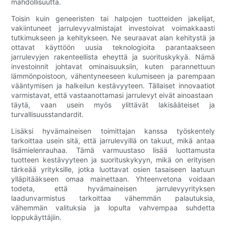
mahdollisuutta.
Toisin kuin geneeristen tai halpojen tuotteiden jakelijat,
vakiintuneet jarrulevyvalmistajat investoivat voimakkaasti
tutkimukseen ja kehitykseen. Ne seuraavat alan kehitystä ja
ottavat käyttöön uusia teknologioita parantaakseen
jarrulevyjen rakenteellista eheyttä ja suorituskykyä. Nämä
investoinnit johtavat ominaisuuksiin, kuten parannettuun
lämmönpoistoon, vähentyneeseen kulumiseen ja parempaan
vääntymisen ja halkeilun kestävyyteen. Tällaiset innovaatiot
varmistavat, että vastaanottamasi jarrulevyt eivät ainoastaan ​​
täytä, vaan usein myös ylittävät lakisääteiset ja
turvallisuusstandardit.
Lisäksi hyvämaineisen toimittajan kanssa työskentely
tarkoittaa usein sitä, että jarrulevyillä on takuut, mikä antaa
lisämielenrauhaa. Tämä varmuustaso lisää luottamusta
tuotteen kestävyyteen ja suorituskykyyn, mikä on erityisen
tärkeää yrityksille, jotka luottavat osien tasaiseen laatuun
ylläpitääkseen omaa mainettaan. Yhteenvetona voidaan
todeta, että hyvämaineisen jarrulevyyrityksen
laadunvarmistus tarkoittaa vähemmän palautuksia,
vähemmän valituksia ja lopulta vahvempaa suhdetta
loppukäyttäjiin.