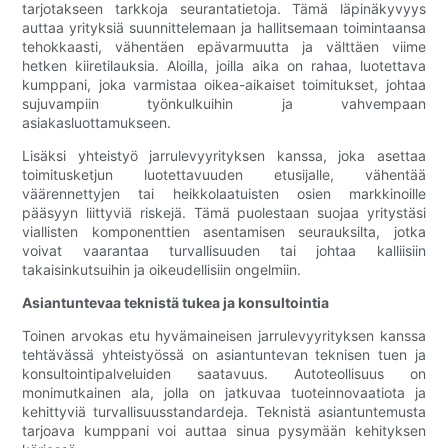
tarjotakseen tarkkoja seurantatietoja. Tämä läpinäkyvyys
auttaa yrityksiä suunnittelemaan ja hallitsemaan toimintaansa
tehokkaasti, vähentäen epävarmuutta ja välttäen viime
hetken kiiretilauksia. Aloilla, joilla aika on rahaa, luotettava
kumppani, joka varmistaa oikea-aikaiset toimitukset, johtaa
sujuvampiin työnkulkuihin ja vahvempaan
asiakasluottamukseen.
Lisäksi yhteistyö jarrulevyyrityksen kanssa, joka asettaa
toimitusketjun luotettavuuden etusijalle, vähentää
väärennettyjen tai heikkolaatuisten osien markkinoille
pääsyyn liittyviä riskejä. Tämä puolestaan ​​suojaa yritystäsi
viallisten komponenttien asentamisen seurauksilta, jotka
voivat vaarantaa turvallisuuden tai johtaa kalliisiin
takaisinkutsuihin ja oikeudellisiin ongelmiin.
Asiantuntevaa teknistä tukea ja konsultointia
Toinen arvokas etu hyvämaineisen jarrulevyyrityksen kanssa
tehtävässä yhteistyössä on asiantuntevan teknisen tuen ja
konsultointipalveluiden saatavuus. Autoteollisuus on
monimutkainen ala, jolla on jatkuvaa tuoteinnovaatiota ja
kehittyviä turvallisuusstandardeja. Teknistä asiantuntemusta
tarjoava kumppani voi auttaa sinua pysymään kehityksen