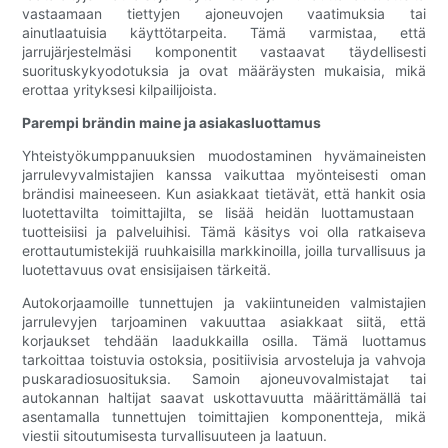
vastaamaan tiettyjen ajoneuvojen vaatimuksia tai
ainutlaatuisia käyttötarpeita. Tämä varmistaa, että
jarrujärjestelmäsi komponentit vastaavat täydellisesti
suorituskykyodotuksia ja ovat määräysten mukaisia, mikä
erottaa yrityksesi kilpailijoista.
Parempi brändin maine ja asiakasluottamus
Yhteistyökumppanuuksien muodostaminen hyvämaineisten
jarrulevyvalmistajien kanssa vaikuttaa myönteisesti oman
brändisi maineeseen. Kun asiakkaat tietävät, että hankit osia
luotettavilta toimittajilta, se lisää heidän luottamustaan ​​
tuotteisiisi ja palveluihisi. Tämä käsitys voi olla ratkaiseva
erottautumistekijä ruuhkaisilla markkinoilla, joilla turvallisuus ja
luotettavuus ovat ensisijaisen tärkeitä.
Autokorjaamoille tunnettujen ja vakiintuneiden valmistajien
jarrulevyjen tarjoaminen vakuuttaa asiakkaat siitä, että
korjaukset tehdään laadukkailla osilla. Tämä luottamus
tarkoittaa toistuvia ostoksia, positiivisia arvosteluja ja vahvoja
puskaradiosuosituksia. Samoin ajoneuvovalmistajat tai
autokannan haltijat saavat uskottavuutta määrittämällä tai
asentamalla tunnettujen toimittajien komponentteja, mikä
viestii sitoutumisesta turvallisuuteen ja laatuun.