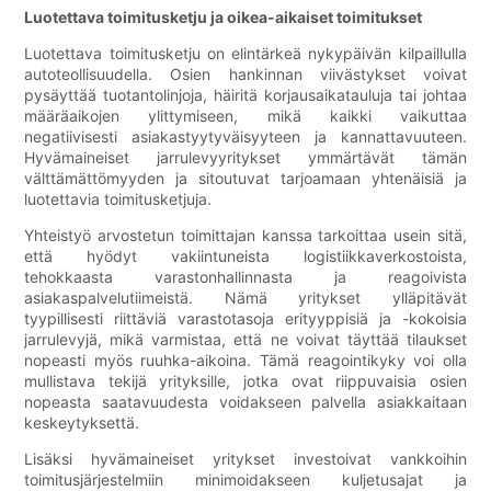
Luotettava toimitusketju ja oikea-aikaiset toimitukset
Luotettava toimitusketju on elintärkeä nykypäivän kilpaillulla
autoteollisuudella. Osien hankinnan viivästykset voivat
pysäyttää tuotantolinjoja, häiritä korjausaikatauluja tai johtaa
määräaikojen ylittymiseen, mikä kaikki vaikuttaa
negatiivisesti asiakastyytyväisyyteen ja kannattavuuteen.
Hyvämaineiset jarrulevyyritykset ymmärtävät tämän
välttämättömyyden ja sitoutuvat tarjoamaan yhtenäisiä ja
luotettavia toimitusketjuja.
Yhteistyö arvostetun toimittajan kanssa tarkoittaa usein sitä,
että hyödyt vakiintuneista logistiikkaverkostoista,
tehokkaasta varastonhallinnasta ja reagoivista
asiakaspalvelutiimeistä. Nämä yritykset ylläpitävät
tyypillisesti riittäviä varastotasoja erityyppisiä ja -kokoisia
jarrulevyjä, mikä varmistaa, että ne voivat täyttää tilaukset
nopeasti myös ruuhka-aikoina. Tämä reagointikyky voi olla
mullistava tekijä yrityksille, jotka ovat riippuvaisia ​​osien
nopeasta saatavuudesta voidakseen palvella asiakkaitaan
keskeytyksettä.
Lisäksi hyvämaineiset yritykset investoivat vankkoihin
toimitusjärjestelmiin minimoidakseen kuljetusajat ja