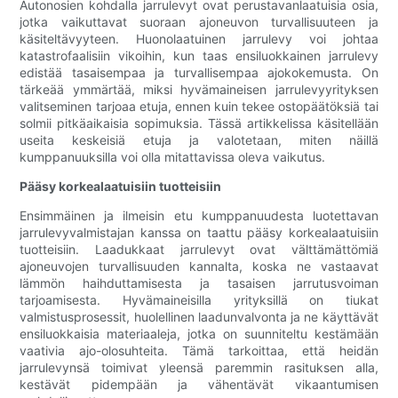
Autonosien kohdalla jarrulevyt ovat perustavanlaatuisia osia,
jotka vaikuttavat suoraan ajoneuvon turvallisuuteen ja
käsiteltävyyteen. Huonolaatuinen jarrulevy voi johtaa
katastrofaalisiin vikoihin, kun taas ensiluokkainen jarrulevy
edistää tasaisempaa ja turvallisempaa ajokokemusta. On
tärkeää ymmärtää, miksi hyvämaineisen jarrulevyyrityksen
valitseminen tarjoaa etuja, ennen kuin tekee ostopäätöksiä tai
solmii pitkäaikaisia ​​sopimuksia. Tässä artikkelissa käsitellään
useita keskeisiä etuja ja valotetaan, miten näillä
kumppanuuksilla voi olla mitattavissa oleva vaikutus.
Pääsy korkealaatuisiin tuotteisiin
Ensimmäinen ja ilmeisin etu kumppanuudesta luotettavan
jarrulevyvalmistajan kanssa on taattu pääsy korkealaatuisiin
tuotteisiin. Laadukkaat jarrulevyt ovat välttämättömiä
ajoneuvojen turvallisuuden kannalta, koska ne vastaavat
lämmön haihduttamisesta ja tasaisen jarrutusvoiman
tarjoamisesta. Hyvämaineisilla yrityksillä on tiukat
valmistusprosessit, huolellinen laadunvalvonta ja ne käyttävät
ensiluokkaisia ​​materiaaleja, jotka on suunniteltu kestämään
vaativia ajo-olosuhteita. Tämä tarkoittaa, että heidän
jarrulevynsä toimivat yleensä paremmin rasituksen alla,
kestävät pidempään ja vähentävät vikaantumisen