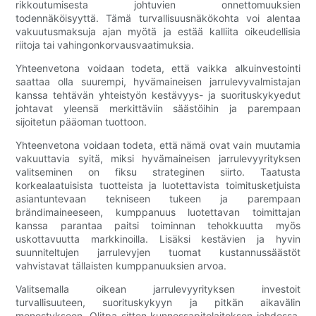
rikkoutumisesta johtuvien onnettomuuksien
todennäköisyyttä. Tämä turvallisuusnäkökohta voi alentaa
vakuutusmaksuja ajan myötä ja estää kalliita oikeudellisia
riitoja tai vahingonkorvausvaatimuksia.
Yhteenvetona voidaan todeta, että vaikka alkuinvestointi
saattaa olla suurempi, hyvämaineisen jarrulevyvalmistajan
kanssa tehtävän yhteistyön kestävyys- ja suorituskykyedut
johtavat yleensä merkittäviin säästöihin ja parempaan
sijoitetun pääoman tuottoon.
Yhteenvetona voidaan todeta, että nämä ovat vain muutamia
vakuuttavia syitä, miksi hyvämaineisen jarrulevyyrityksen
valitseminen on fiksu strateginen siirto. Taatusta
korkealaatuisista tuotteista ja luotettavista toimitusketjuista
asiantuntevaan tekniseen tukeen ja parempaan
brändimaineeseen, kumppanuus luotettavan toimittajan
kanssa parantaa paitsi toiminnan tehokkuutta myös
uskottavuutta markkinoilla. Lisäksi kestävien ja hyvin
suunniteltujen jarrulevyjen tuomat kustannussäästöt
vahvistavat tällaisten kumppanuuksien arvoa.
Valitsemalla oikean jarrulevyyrityksen investoit
turvallisuuteen, suorituskykyyn ja pitkän aikavälin
menestykseen. Olitpa sitten kunnossapitolaitoksen johdossa,