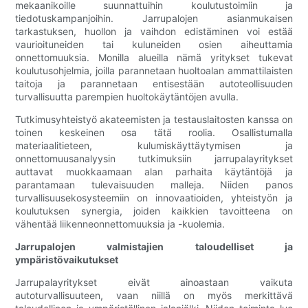
mekaanikoille suunnattuihin koulutustoimiin ja
tiedotuskampanjoihin. Jarrupalojen asianmukaisen
tarkastuksen, huollon ja vaihdon edistäminen voi estää
vaurioituneiden tai kuluneiden osien aiheuttamia
onnettomuuksia. Monilla alueilla nämä yritykset tukevat
koulutusohjelmia, joilla parannetaan huoltoalan ammattilaisten
taitoja ja parannetaan entisestään autoteollisuuden
turvallisuutta parempien huoltokäytäntöjen avulla.
Tutkimusyhteistyö akateemisten ja testauslaitosten kanssa on
toinen keskeinen osa tätä roolia. Osallistumalla
materiaalitieteen, kulumiskäyttäytymisen ja
onnettomuusanalyysin tutkimuksiin jarrupalayritykset
auttavat muokkaamaan alan parhaita käytäntöjä ja
parantamaan tulevaisuuden malleja. Niiden panos
turvallisuusekosysteemiin on innovaatioiden, yhteistyön ja
koulutuksen synergia, joiden kaikkien tavoitteena on
vähentää liikenneonnettomuuksia ja -kuolemia.
Jarrupalojen valmistajien taloudelliset ja
ympäristövaikutukset
Jarrupalayritykset eivät ainoastaan ​​vaikuta
autoturvallisuuteen, vaan niillä on myös merkittävä