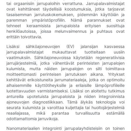
tai orgaanisiin jarrupaloihin verrattuna. Jarrupalavalmistajat
ovat kehittäneet täydellisiä koostumuksia, jotka tarjoavat
tasaisemman jarrutuskokemuksen, pidemmän käyttöiän ja
paremman ympäristöprofiilin. Nämä parannukset ovat
tehneet keraamisista jarrupaloista erityisen suosittuja
henkilöautoissa, joissa melunvaimennus ja puhtaus ovat
erittäin toivottavia.
Lisäksi sähköajoneuvojen (EV) jalansijan kasvaessa
jarrupalavalmistajat mukauttavat tuotteitaan uusiin
vaatimuksiin. Sähköajoneuvoissa käytetään regeneratiivisia
jarrujärjestelmiä, jotka vähentävät perinteisten jarrupalojen
kulumista, mutta näiden jarrupalojen on silti toimittava
moitteettomasti perinteisen jarrutuksen aikana. Yritykset
kehittävät erikoistuneita jarrumateriaaleja, jotka on optimoitu
alhaisemmille käyttötiheyksille ja erilaisille lämpöprofiileille
luotettavuuden varmistamiseksi. Lisäksi on aloitettu tutkimus
antureilla upotetuista jarrupaloista ja niiden integroinnista
ajoneuvojen diagnostiikkaan. Tämä älykäs teknologia voi
seurata kulumista ja varoittaa kuljettajia tai huoltojärjestelmiä
reaaliajassa, mikä parantaa turvallisuutta estämällä
odottamattomia jarruvikoja.
Nanomateriaalien integrointi jarrupalayhdisteisiin on toinen