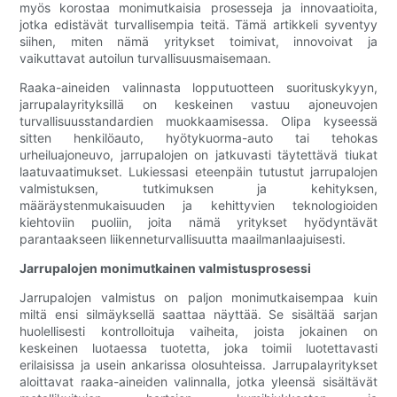
myös korostaa monimutkaisia ​​prosesseja ja innovaatioita,
jotka edistävät turvallisempia teitä. Tämä artikkeli syventyy
siihen, miten nämä yritykset toimivat, innovoivat ja
vaikuttavat autoilun turvallisuusmaisemaan.
Raaka-aineiden valinnasta lopputuotteen suorituskykyyn,
jarrupalayrityksillä on keskeinen vastuu ajoneuvojen
turvallisuusstandardien muokkaamisessa. Olipa kyseessä
sitten henkilöauto, hyötykuorma-auto tai tehokas
urheiluajoneuvo, jarrupalojen on jatkuvasti täytettävä tiukat
laatuvaatimukset. Lukiessasi eteenpäin tutustut jarrupalojen
valmistuksen, tutkimuksen ja kehityksen,
määräystenmukaisuuden ja kehittyvien teknologioiden
kiehtoviin puoliin, joita nämä yritykset hyödyntävät
parantaakseen liikenneturvallisuutta maailmanlaajuisesti.
Jarrupalojen monimutkainen valmistusprosessi
Jarrupalojen valmistus on paljon monimutkaisempaa kuin
miltä ensi silmäyksellä saattaa näyttää. Se sisältää sarjan
huolellisesti kontrolloituja vaiheita, joista jokainen on
keskeinen luotaessa tuotetta, joka toimii luotettavasti
erilaisissa ja usein ankarissa olosuhteissa. Jarrupalayritykset
aloittavat raaka-aineiden valinnalla, jotka yleensä sisältävät