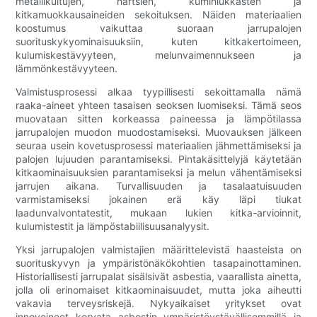
metallikuitujen, hartsien, kumihiukkasten ja
kitkamuokkausaineiden sekoituksen. Näiden materiaalien
koostumus vaikuttaa suoraan jarrupalojen
suorituskykyominaisuuksiin, kuten kitkakertoimeen,
kulumiskestävyyteen, melunvaimennukseen ja
lämmönkestävyyteen.
Valmistusprosessi alkaa tyypillisesti sekoittamalla nämä
raaka-aineet yhteen tasaisen seoksen luomiseksi. Tämä seos
muovataan sitten korkeassa paineessa ja lämpötilassa
jarrupalojen muodon muodostamiseksi. Muovauksen jälkeen
seuraa usein kovetusprosessi materiaalien jähmettämiseksi ja
palojen lujuuden parantamiseksi. Pintakäsittelyjä käytetään
kitkaominaisuuksien parantamiseksi ja melun vähentämiseksi
jarrujen aikana. Turvallisuuden ja tasalaatuisuuden
varmistamiseksi jokainen erä käy läpi tiukat
laadunvalvontatestit, mukaan lukien kitka-arvioinnit,
kulumistestit ja lämpöstabiilisuusanalyysit.
Yksi jarrupalojen valmistajien määrittelevistä haasteista on
suorituskyvyn ja ympäristönäkökohtien tasapainottaminen.
Historiallisesti jarrupalat sisälsivät asbestia, vaarallista ainetta,
jolla oli erinomaiset kitkaominaisuudet, mutta joka aiheutti
vakavia terveysriskejä. Nykyaikaiset yritykset ovat
innovoineet korvata asbestin ympäristöystävällisemmillä ja