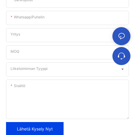
Whatsapp/puhelin
Yritys
MOQ
Liiketoiminnan Tyyppi
Sisältö
Lähetä Kysely Nyt