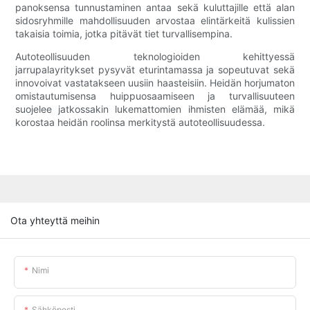
panoksensa tunnustaminen antaa sekä kuluttajille että alan
sidosryhmille mahdollisuuden arvostaa elintärkeitä kulissien
takaisia ​​toimia, jotka pitävät tiet turvallisempina.
Autoteollisuuden teknologioiden kehittyessä
jarrupalayritykset pysyvät eturintamassa ja sopeutuvat sekä
innovoivat vastatakseen uusiin haasteisiin. Heidän horjumaton
omistautumisensa huippuosaamiseen ja turvallisuuteen
suojelee jatkossakin lukemattomien ihmisten elämää, mikä
korostaa heidän roolinsa merkitystä autoteollisuudessa.
Ota yhteyttä meihin
Nimi
Sähköposti