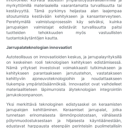
myrkyttömillä materiaaleilla vaarantamatta turvallisuutta tai
kestävyyttä. Tämä pyrkimys heijastaa alan laajempaa
sitoutumista kestävään kehitykseen ja kansanterveyteen.
Perehtymällä valmistusprosessiin käy selväksi, kuinka
jarrupalojen valmistajat edistävät turvallisuutta paitsi
tuotteiden tehokkuuden myös vastuullisten
tuotantokäytäntöjen kautta.
Jarrupalateknologian innovaatiot
Autoteollisuus on innovaatioiden keskus, ja jarrupalayrityksillä
on keskeinen rooli teknologisen kehityksen edistämisessä.
Nämä yritykset investoivat voimakkaasti tutkimukseen ja
kehitykseen parantaakseen jarrutustehon, vastatakseen
kehittyviin ajoneuvoteknologioihin ja noudattaakseen
tiukempia ympäristösäännöksiä. Innovaatiot ovat vaihdelleet
materiaalitieteen läpimurroista älyteknologian integrointiin
jarrukokoonpanoon.
Yksi merkittävä teknologinen edistysaskel on keraamisten
jarrupalojen kehittäminen. Keraamiset jarrupalat, jotka
tunnetaan erinomaisesta lämmönpoistostaan, vähäisestä
pölynmuodostuksestaan ​​ja hiljaisesta käyntiäänestään,
edustavat harppausta eteenpäin perinteisiin puolimetallisiin