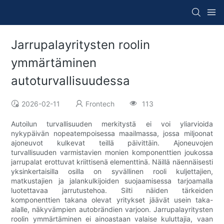
Jarrupalayritysten roolin
ymmärtäminen
autoturvallisuudessa
2026-02-11
Frontech
113
Autoilun turvallisuuden merkitystä ei voi yliarvioida
nykypäivän nopeatempoisessa maailmassa, jossa miljoonat
ajoneuvot kulkevat teillä päivittäin. Ajoneuvojen
turvallisuuden varmistavien monien komponenttien joukossa
jarrupalat erottuvat kriittisenä elementtinä. Näillä näennäisesti
yksinkertaisilla osilla on syvällinen rooli kuljettajien,
matkustajien ja jalankulkijoiden suojaamisessa tarjoamalla
luotettavaa jarrutustehoa. Silti näiden tärkeiden
komponenttien takana olevat yritykset jäävät usein taka-
alalle, näkyvämpien autobrändien varjoon. Jarrupalayritysten
roolin ymmärtäminen ei ainoastaan ​​valaise kuluttajia, vaan