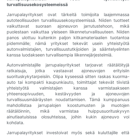
turvallisuusekosysteemeissä
Jarrupalayritykset ovat tärkeitä toimijoita laajemmassa
autoteollisuuden turvallisuusekosysteemissä. Niiden tuotteet
vaikuttavat suoraan ajoneuvon jarrutustehoon, mikä
puolestaan ​​vaikuttaa yleiseen liikenneturvallisuuteen. Niiden
panos ulottuu kuitenkin paljon kitkamateriaalien tuotantoa
pidemmälle; nämä yritykset tekevät usein yhteistyötä
autonvalmistajien, turvallisuustutkijoiden ja sääntelyelinten
kanssa luodakseen turvallisempia liikennejärjestelmiä.
Autonvalmistajille jarrupalayritykset tarjoavat räätälöityjä
ratkaisuja, jotka vastaavat ajoneuvojen erityisiin
suorituskykytarpeisiin. Olipa kyseessä sitten raskas kuorma-
auto tai kompakti kaupunkiauto, toimittajat tekevät tiivistä
yhteistyötä valmistajien kanssa varmistaakseen
yhteensopivuuden, kestävyyden ja ajoneuvojen
turvallisuusmääräysten noudattamisen. Tämä kumppanuus
mahdollistaa jarrupalojen koostumusten ja muotojen
räätälöinnin, mikä varmistaa huippusuorituskyvyn
ainutlaatuisissa olosuhteissa, joihin kukin ajoneuvo voi
kohdata.
Jarrupalayritykset investoivat myös sekä kuluttajille että