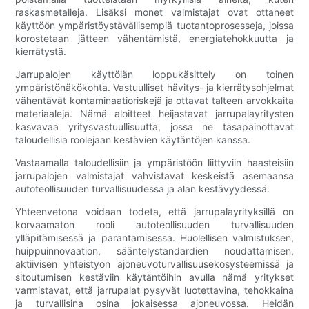
raskasmetalleja. Lisäksi monet valmistajat ovat ottaneet
käyttöön ympäristöystävällisempiä tuotantoprosesseja, joissa
korostetaan jätteen vähentämistä, energiatehokkuutta ja
kierrätystä.
Jarrupalojen käyttöiän loppukäsittely on toinen
ympäristönäkökohta. Vastuulliset hävitys- ja kierrätysohjelmat
vähentävät kontaminaatioriskejä ja ottavat talteen arvokkaita
materiaaleja. Nämä aloitteet heijastavat jarrupalayritysten
kasvavaa yritysvastuullisuutta, jossa ne tasapainottavat
taloudellisia roolejaan kestävien käytäntöjen kanssa.
Vastaamalla taloudellisiin ja ympäristöön liittyviin haasteisiin
jarrupalojen valmistajat vahvistavat keskeistä asemaansa
autoteollisuuden turvallisuudessa ja alan kestävyydessä.
Yhteenvetona voidaan todeta, että jarrupalayrityksillä on
korvaamaton rooli autoteollisuuden turvallisuuden
ylläpitämisessä ja parantamisessa. Huolellisen valmistuksen,
huippuinnovaation, sääntelystandardien noudattamisen,
aktiivisen yhteistyön ajoneuvoturvallisuusekosysteemissä ja
sitoutumisen kestäviin käytäntöihin avulla nämä yritykset
varmistavat, että jarrupalat pysyvät luotettavina, tehokkaina
ja turvallisina osina jokaisessa ajoneuvossa. Heidän