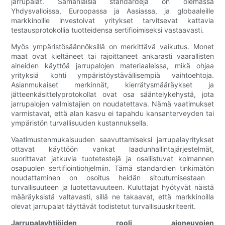
jarrupalat. Samanlaisia ​​standardeja on olemassa
Yhdysvalloissa, Euroopassa ja Aasiassa, ja globaaleille
markkinoille investoivat yritykset tarvitsevat kattavia
testausprotokollia tuotteidensa sertifioimiseksi vastaavasti.
Myös ympäristösäännöksillä on merkittävä vaikutus. Monet
maat ovat kieltäneet tai rajoittaneet ankarasti vaarallisten
aineiden käyttöä jarrupalojen materiaaleissa, mikä ohjaa
yrityksiä kohti ympäristöystävällisempiä vaihtoehtoja.
Asianmukaiset merkinnät, kierrätysmääräykset ja
jätteenkäsittelyprotokollat ​​ovat osa sääntelykehystä, jota
jarrupalojen valmistajien on noudatettava. Nämä vaatimukset
varmistavat, että alan kasvu ei tapahdu kansanterveyden tai
ympäristön turvallisuuden kustannuksella.
Vaatimustenmukaisuuden saavuttamiseksi jarrupalayritykset
ottavat käyttöön vankat laadunhallintajärjestelmät,
suorittavat jatkuvia tuotetestejä ja osallistuvat kolmannen
osapuolen sertifiointiohjelmiin. Tämä standardien tinkimätön
noudattaminen on osoitus heidän sitoutumisestaan ​​
turvallisuuteen ja luotettavuuteen. Kuluttajat hyötyvät näistä
määräyksistä valtavasti, sillä ne takaavat, että markkinoilla
olevat jarrupalat täyttävät todistetut turvallisuuskriteerit.
Jarrupalayhtiöiden rooli ajoneuvojen