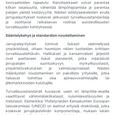
innovaatioiden rajaseutu. Nanohiukkaset voivat parantaa
kitkan tasaisuutta, vähentää lämpöhajoamista ja parantaa
palojen yleistä kestävyyttä. Näiden edistysaskeleiden avulla
jarrupalayritykset nostavat jatkuvasti turvallisuusstandardeja
ja osoittavat ratkaisevan roolinsa autoteollisuuden
turvallisuuden kehityksessä.
Sääntelykehys ja standardien noudattaminen
Jarrupalayritykset toimivat tiukasti säännellyssä
ympäristössä, ottaen huomioon niiden tuotteiden kriittisen
turvallisuustehtävän. Hallitukset ja kansainväliset järjestöt
ovat asettaneet tiukat standardit, jotka määräävät
jarrupalojen suorituskyvyn, myrkyllisyystasot,
ympäristövaikutukset ja valmistusprosessit. Näiden
määräysten noudattaminen on pakollista yrityksille, jotka
haluavat toimittaa osia ajoneuvovalmistajille tai
jälkimarkkinoiden kuluttajille.
Turvallisuusstandardit kuvaavat usein eri lämpötila-alueilla
vaadittavat vähimmäiskitkatasot, kulumiskestävyyden ja
melutasot. Esimerkiksi Yhdistyneiden Kansakuntien Euroopan
talouskomissio (UNECE) on laatinut erityisiä direktiivejä, jotka
koskevat jarrujärjestelmän komponentteja, mukaan lukien