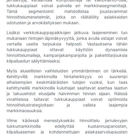
tukkukauppiaat voivat palvella eri markkinasegmenttejä.
Tämä segmentointi mahdollistaa joustavammat
hinnoittelumenetelmät, jotka on räätälöity asiakkaiden
odotusten ja arvokäsityksen mukaan.
Lisäksi verkkokauppapaikkojen jatkuva laajeneminen tuo
mukanaan hintojen läpinäkyvyyttä, jonka avulla ostajat voivat
vertailla useita tarjouksia helposti. Vastauksena tähän
tukkukauppiaat ottavat käyttöön dynaamisia
hinnoittelumalleja, kampanjakampanjoita ja pakettitarjouksia
kilpailuedun säilyttämiseksi.
Myös alueellisten vaihteluiden ymmärtäminen on tärkeää.
Kehittyvillä markkinoilla hintaherkkyys on suurempi
alhaisempien keskimääräisten tulojen vuoksi, kun taas
kehittyneillä markkinoilla kuluttajat saattavat asettaa laadun
ja takuuehdot etusijalle halvimman hinnan sijaan. Näissä
vivahteissa taitavat tukkukauppiaat voivat optimoida
hinnoittelustrategioitaan ja vallata laajempia
markkinaosuuksia.
Viime kädessä menestyksekäs hinnoittelu jarrulevyjen
tukkumarkkinoilla edellyttää kustannuspanosten,
kilpailuaseman ja kohdennettujen asiakasarvolupausten