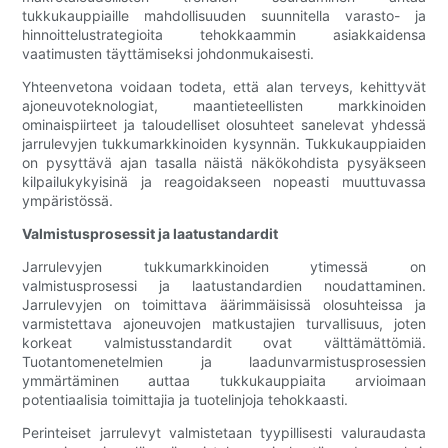
tukkukauppiaille mahdollisuuden suunnitella varasto- ja
hinnoittelustrategioita tehokkaammin asiakkaidensa
vaatimusten täyttämiseksi johdonmukaisesti.
Yhteenvetona voidaan todeta, että alan terveys, kehittyvät
ajoneuvoteknologiat, maantieteellisten markkinoiden
ominaispiirteet ja taloudelliset olosuhteet sanelevat yhdessä
jarrulevyjen tukkumarkkinoiden kysynnän. Tukkukauppiaiden
on pysyttävä ajan tasalla näistä näkökohdista pysyäkseen
kilpailukykyisinä ja reagoidakseen nopeasti muuttuvassa
ympäristössä.
Valmistusprosessit ja laatustandardit
Jarrulevyjen tukkumarkkinoiden ytimessä on
valmistusprosessi ja laatustandardien noudattaminen.
Jarrulevyjen on toimittava äärimmäisissä olosuhteissa ja
varmistettava ajoneuvojen matkustajien turvallisuus, joten
korkeat valmistusstandardit ovat välttämättömiä.
Tuotantomenetelmien ja laadunvarmistusprosessien
ymmärtäminen auttaa tukkukauppiaita arvioimaan
potentiaalisia toimittajia ja tuotelinjoja tehokkaasti.
Perinteiset jarrulevyt valmistetaan tyypillisesti valuraudasta