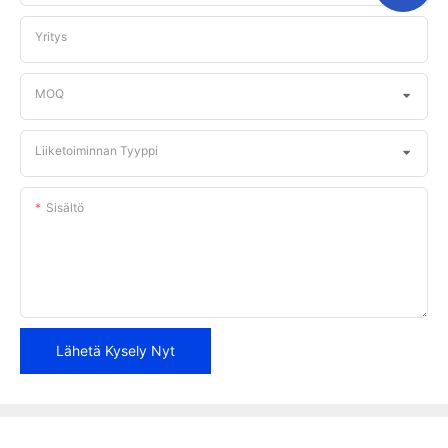
Yritys
MOQ
Liiketoiminnan Tyyppi
Sisältö
Lähetä Kysely Nyt