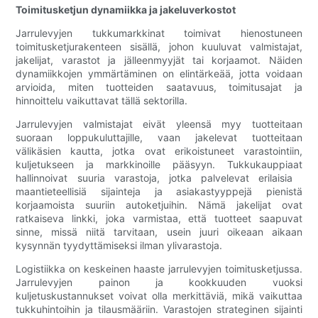
Toimitusketjun dynamiikka ja jakeluverkostot
Jarrulevyjen tukkumarkkinat toimivat hienostuneen
toimitusketjurakenteen sisällä, johon kuuluvat valmistajat,
jakelijat, varastot ja jälleenmyyjät tai korjaamot. Näiden
dynamiikkojen ymmärtäminen on elintärkeää, jotta voidaan
arvioida, miten tuotteiden saatavuus, toimitusajat ja
hinnoittelu vaikuttavat tällä sektorilla.
Jarrulevyjen valmistajat eivät yleensä myy tuotteitaan
suoraan loppukuluttajille, vaan jakelevat tuotteitaan
välikäsien kautta, jotka ovat erikoistuneet varastointiin,
kuljetukseen ja markkinoille pääsyyn. Tukkukauppiaat
hallinnoivat suuria varastoja, jotka palvelevat erilaisia ​​
maantieteellisiä sijainteja ja asiakastyyppejä pienistä
korjaamoista suuriin autoketjuihin. Nämä jakelijat ovat
ratkaiseva linkki, joka varmistaa, että tuotteet saapuvat
sinne, missä niitä tarvitaan, usein juuri oikeaan aikaan
kysynnän tyydyttämiseksi ilman ylivarastoja.
Logistiikka on keskeinen haaste jarrulevyjen toimitusketjussa.
Jarrulevyjen painon ja kookkuuden vuoksi
kuljetuskustannukset voivat olla merkittäviä, mikä vaikuttaa
tukkuhintoihin ja tilausmääriin. Varastojen strateginen sijainti