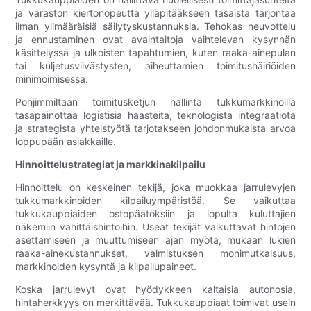
ja varaston kiertonopeutta ylläpitääkseen tasaista tarjontaa
ilman ylimääräisiä säilytyskustannuksia. Tehokas neuvottelu
ja ennustaminen ovat avaintaitoja vaihtelevan kysynnän
käsittelyssä ja ulkoisten tapahtumien, kuten raaka-ainepulan
tai kuljetusviivästysten, aiheuttamien toimitushäiriöiden
minimoimisessa.
Pohjimmiltaan toimitusketjun hallinta tukkumarkkinoilla
tasapainottaa logistisia haasteita, teknologista integraatiota
ja strategista yhteistyötä tarjotakseen johdonmukaista arvoa
loppupään asiakkaille.
Hinnoittelustrategiat ja markkinakilpailu
Hinnoittelu on keskeinen tekijä, joka muokkaa jarrulevyjen
tukkumarkkinoiden kilpailuympäristöä. Se vaikuttaa
tukkukauppiaiden ostopäätöksiin ja lopulta kuluttajien
näkemiin vähittäishintoihin. Useat tekijät vaikuttavat hintojen
asettamiseen ja muuttumiseen ajan myötä, mukaan lukien
raaka-ainekustannukset, valmistuksen monimutkaisuus,
markkinoiden kysyntä ja kilpailupaineet.
Koska jarrulevyt ovat hyödykkeen kaltaisia ​​autonosia,
hintaherkkyys on merkittävää. Tukkukauppiaat toimivat usein