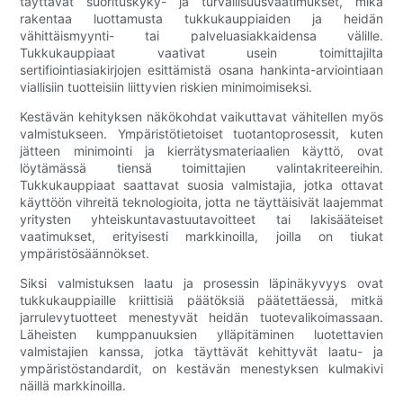
täyttävät suorituskyky- ja turvallisuusvaatimukset, mikä
rakentaa luottamusta tukkukauppiaiden ja heidän
vähittäismyynti- tai palveluasiakkaidensa välille.
Tukkukauppiaat vaativat usein toimittajilta
sertifiointiasiakirjojen esittämistä osana hankinta-arviointiaan
viallisiin tuotteisiin liittyvien riskien minimoimiseksi.
Kestävän kehityksen näkökohdat vaikuttavat vähitellen myös
valmistukseen. Ympäristötietoiset tuotantoprosessit, kuten
jätteen minimointi ja kierrätysmateriaalien käyttö, ovat
löytämässä tiensä toimittajien valintakriteereihin.
Tukkukauppiaat saattavat suosia valmistajia, jotka ottavat
käyttöön vihreitä teknologioita, jotta ne täyttäisivät laajemmat
yritysten yhteiskuntavastuutavoitteet tai lakisääteiset
vaatimukset, erityisesti markkinoilla, joilla on tiukat
ympäristösäännökset.
Siksi valmistuksen laatu ja prosessin läpinäkyvyys ovat
tukkukauppiaille kriittisiä päätöksiä päätettäessä, mitkä
jarrulevytuotteet menestyvät heidän tuotevalikoimassaan.
Läheisten kumppanuuksien ylläpitäminen luotettavien
valmistajien kanssa, jotka täyttävät kehittyvät laatu- ja
ympäristöstandardit, on kestävän menestyksen kulmakivi
näillä markkinoilla.