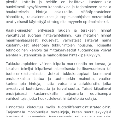
pienillä katteilla ja heidän on hallittava kustannuksia
huolellisesti pysyäkseen kannattavina ja tarjotakseen samalla
houkuttelevia hintoja asiakkaille. Määräperusteinen
hinnoittelu, kausialennukset ja sopimuspohjaiset neuvottelut
ovat yleisesti käytettyjä strategioita myynnin optimoimiseksi.
Raaka-aineiden, erityisesti raudan ja teräksen, hinnat
vaikuttavat suoraan hintavaihteluihin. Kun metallien hinnat
maailmanlaajuisesti nousevat, valmistajat siirtävät nämä
kustannukset eteenpäin tukkuhintojen nousuna. Toisaalta
teknologinen kehitys tai mittakaavaedut tuotannossa voivat
alentaa kustannuksia ja mahdollistaa hintakilpailukyvyn.
Tukkukauppiaiden välinen kilpailu markkinoilla on kovaa, ja
lukuisat toimijat kilpailevat alueellisesta hallitsevuudesta tai
tuote-erikoistumisesta. Jotkut tukkukauppiaat korostavat
ensiluokkaista laatua ja tuotemerkin mainetta, vaatien
korkeampia hintoja, mutta vetoamalla asiakkaisiin, jotka
arvostavat luotettavuutta ja turvallisuutta. Toiset kilpailevat
ensisijaisesti kustannuksilla tarjoamalla edullisempia
vaihtoehtoja, jotka houkuttelevat hintatietoisia ostajia.
Hinnoittelu kietoutuu myös tuotedifferentiointistrategioihin.
Tarjoamalla monipuolisia tuotelinjoja, kuten suorituskykyisiä
jarrulevyjä, keraamisia komposiitteja tai vakiovaihto-osia,