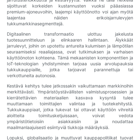
sijoittuvat korkeiden kustannusten vuoksi pääasiassa
premium-ajoneuvoihin, laajempi käyttöönotto voi ajan myötä
laajentaa näiden erikoisjarrulevyjen
tukkumarkkinasegmenttejä.
Digitaalinen transformaatio ulottuu jakelusta
tuotesuunnitteluun ja elinkaaren hallintaan. Älykkäät
jarrulevyt, joihin on upotettu antureita kulumisen ja lämpötilan
seuraamiseksi reaaliajassa, ovat tutkimuksen ja varhaisen
käyttöönoton kohteena. Tämä mekaanisten komponenttien ja
IoT-teknologian yhdistyminen tarjoaa uusia arvolupauksia
tukkukauppiaille, jotka tarjoavat parannettuja tai
verkottuneita autonosia.
Kestävä kehitys tulee jatkossakin vaikuttamaan markkinoihin
merkittävästi. Ympäristöystävällisten valmistusprosessien ja
kierrätettävien materiaalien kasvava kysyntä tulee
muuttamaan toimittajien valintaa ja tuotekehitystä.
Tukkukauppiaat, jotka tukevat tai ottavat käyttöön vihreitä
aloitteita toimitusketjuissaan, voivat vedota
ympäristötietoisiin asiakkaisiin ja noudattaa
maailmanlaajuisesti esiintyviä tiukkoja määräyksiä.
Lopuksi, globalisaatio ja muuttuvat kauppapolitiikat tuovat