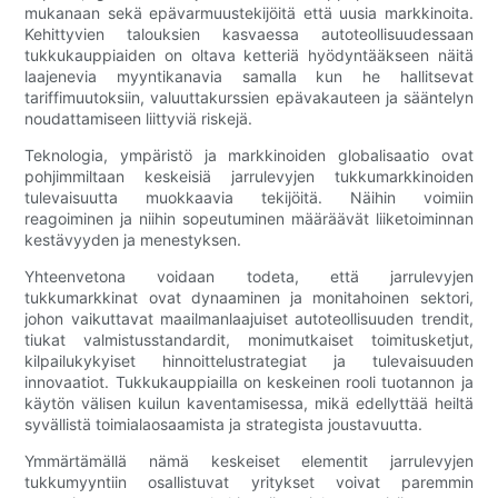
mukanaan sekä epävarmuustekijöitä että uusia markkinoita.
Kehittyvien talouksien kasvaessa autoteollisuudessaan
tukkukauppiaiden on oltava ketteriä hyödyntääkseen näitä
laajenevia myyntikanavia samalla kun he hallitsevat
tariffimuutoksiin, valuuttakurssien epävakauteen ja sääntelyn
noudattamiseen liittyviä riskejä.
Teknologia, ympäristö ja markkinoiden globalisaatio ovat
pohjimmiltaan keskeisiä jarrulevyjen tukkumarkkinoiden
tulevaisuutta muokkaavia tekijöitä. Näihin voimiin
reagoiminen ja niihin sopeutuminen määräävät liiketoiminnan
kestävyyden ja menestyksen.
Yhteenvetona voidaan todeta, että jarrulevyjen
tukkumarkkinat ovat dynaaminen ja monitahoinen sektori,
johon vaikuttavat maailmanlaajuiset autoteollisuuden trendit,
tiukat valmistusstandardit, monimutkaiset toimitusketjut,
kilpailukykyiset hinnoittelustrategiat ja tulevaisuuden
innovaatiot. Tukkukauppiailla on keskeinen rooli tuotannon ja
käytön välisen kuilun kaventamisessa, mikä edellyttää heiltä
syvällistä toimialaosaamista ja strategista joustavuutta.
Ymmärtämällä nämä keskeiset elementit jarrulevyjen
tukkumyyntiin osallistuvat yritykset voivat paremmin