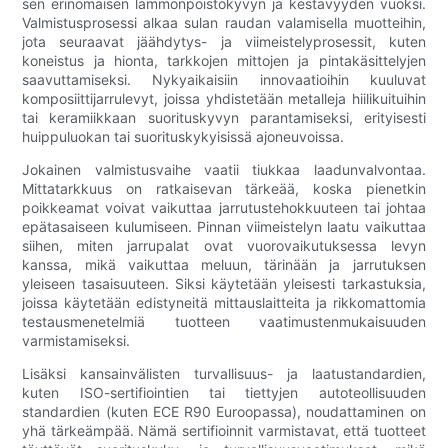
sen erinomaisen lämmönpoistokyvyn ja kestävyyden vuoksi.
Valmistusprosessi alkaa sulan raudan valamisella muotteihin,
jota seuraavat jäähdytys- ja viimeistelyprosessit, kuten
koneistus ja hionta, tarkkojen mittojen ja pintakäsittelyjen
saavuttamiseksi. Nykyaikaisiin innovaatioihin kuuluvat
komposiittijarrulevyt, joissa yhdistetään metalleja hiilikuituihin
tai keramiikkaan suorituskyvyn parantamiseksi, erityisesti
huippuluokan tai suorituskykyisissä ajoneuvoissa.
Jokainen valmistusvaihe vaatii tiukkaa laadunvalvontaa.
Mittatarkkuus on ratkaisevan tärkeää, koska pienetkin
poikkeamat voivat vaikuttaa jarrutustehokkuuteen tai johtaa
epätasaiseen kulumiseen. Pinnan viimeistelyn laatu vaikuttaa
siihen, miten jarrupalat ovat vuorovaikutuksessa levyn
kanssa, mikä vaikuttaa meluun, tärinään ja jarrutuksen
yleiseen tasaisuuteen. Siksi käytetään yleisesti tarkastuksia,
joissa käytetään edistyneitä mittauslaitteita ja rikkomattomia
testausmenetelmiä tuotteen vaatimustenmukaisuuden
varmistamiseksi.
Lisäksi kansainvälisten turvallisuus- ja laatustandardien,
kuten ISO-sertifiointien tai tiettyjen autoteollisuuden
standardien (kuten ECE R90 Euroopassa), noudattaminen on
yhä tärkeämpää. Nämä sertifioinnit varmistavat, että tuotteet