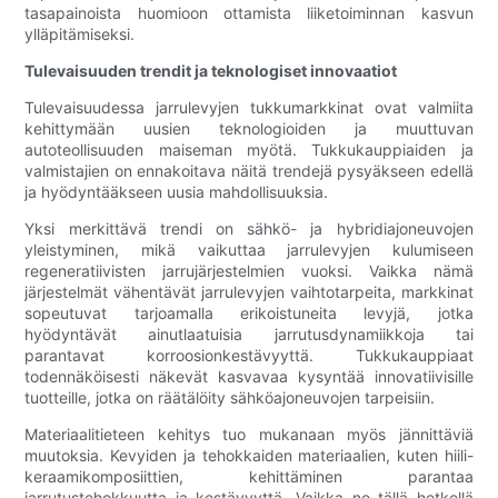
tasapainoista huomioon ottamista liiketoiminnan kasvun
ylläpitämiseksi.
Tulevaisuuden trendit ja teknologiset innovaatiot
Tulevaisuudessa jarrulevyjen tukkumarkkinat ovat valmiita
kehittymään uusien teknologioiden ja muuttuvan
autoteollisuuden maiseman myötä. Tukkukauppiaiden ja
valmistajien on ennakoitava näitä trendejä pysyäkseen edellä
ja hyödyntääkseen uusia mahdollisuuksia.
Yksi merkittävä trendi on sähkö- ja hybridiajoneuvojen
yleistyminen, mikä vaikuttaa jarrulevyjen kulumiseen
regeneratiivisten jarrujärjestelmien vuoksi. Vaikka nämä
järjestelmät vähentävät jarrulevyjen vaihtotarpeita, markkinat
sopeutuvat tarjoamalla erikoistuneita levyjä, jotka
hyödyntävät ainutlaatuisia jarrutusdynamiikkoja tai
parantavat korroosionkestävyyttä. Tukkukauppiaat
todennäköisesti näkevät kasvavaa kysyntää innovatiivisille
tuotteille, jotka on räätälöity sähköajoneuvojen tarpeisiin.
Materiaalitieteen kehitys tuo mukanaan myös jännittäviä
muutoksia. Kevyiden ja tehokkaiden materiaalien, kuten hiili-
keraamikomposiittien, kehittäminen parantaa
jarrutustehokkuutta ja kestävyyttä. Vaikka ne tällä hetkellä