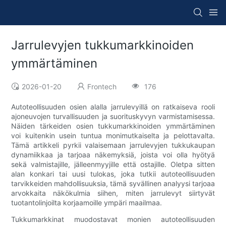
Jarrulevyjen tukkumarkkinoiden
ymmärtäminen
2026-01-20
Frontech
176
Autoteollisuuden osien alalla jarrulevyillä on ratkaiseva rooli
ajoneuvojen turvallisuuden ja suorituskyvyn varmistamisessa.
Näiden tärkeiden osien tukkumarkkinoiden ymmärtäminen
voi kuitenkin usein tuntua monimutkaiselta ja pelottavalta.
Tämä artikkeli pyrkii valaisemaan jarrulevyjen tukkukaupan
dynamiikkaa ja tarjoaa näkemyksiä, joista voi olla hyötyä
sekä valmistajille, jälleenmyyjille että ostajille. Oletpa sitten
alan konkari tai uusi tulokas, joka tutkii autoteollisuuden
tarvikkeiden mahdollisuuksia, tämä syvällinen analyysi tarjoaa
arvokkaita näkökulmia siihen, miten jarrulevyt siirtyvät
tuotantolinjoilta korjaamoille ympäri maailmaa.
Tukkumarkkinat muodostavat monien autoteollisuuden