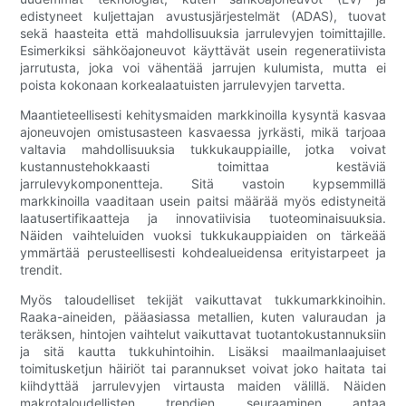
edistyneet kuljettajan avustusjärjestelmät (ADAS), tuovat
sekä haasteita että mahdollisuuksia jarrulevyjen toimittajille.
Esimerkiksi sähköajoneuvot käyttävät usein regeneratiivista
jarrutusta, joka voi vähentää jarrujen kulumista, mutta ei
poista kokonaan korkealaatuisten jarrulevyjen tarvetta.
Maantieteellisesti kehitysmaiden markkinoilla kysyntä kasvaa
ajoneuvojen omistusasteen kasvaessa jyrkästi, mikä tarjoaa
valtavia mahdollisuuksia tukkukauppiaille, jotka voivat
kustannustehokkaasti toimittaa kestäviä
jarrulevykomponentteja. Sitä vastoin kypsemmillä
markkinoilla vaaditaan usein paitsi määrää myös edistyneitä
laatusertifikaatteja ja innovatiivisia tuoteominaisuuksia.
Näiden vaihteluiden vuoksi tukkukauppiaiden on tärkeää
ymmärtää perusteellisesti kohdealueidensa erityistarpeet ja
trendit.
Myös taloudelliset tekijät vaikuttavat tukkumarkkinoihin.
Raaka-aineiden, pääasiassa metallien, kuten valuraudan ja
teräksen, hintojen vaihtelut vaikuttavat tuotantokustannuksiin
ja sitä kautta tukkuhintoihin. Lisäksi maailmanlaajuiset
toimitusketjun häiriöt tai parannukset voivat joko haitata tai
kiihdyttää jarrulevyjen virtausta maiden välillä. Näiden
makrotaloudellisten trendien seuraaminen antaa