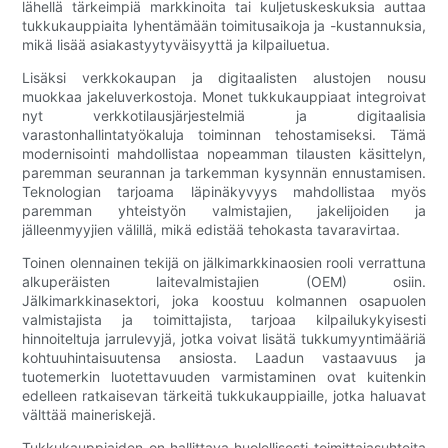
lähellä tärkeimpiä markkinoita tai kuljetuskeskuksia auttaa
tukkukauppiaita lyhentämään toimitusaikoja ja -kustannuksia,
mikä lisää asiakastyytyväisyyttä ja kilpailuetua.
Lisäksi verkkokaupan ja digitaalisten alustojen nousu
muokkaa jakeluverkostoja. Monet tukkukauppiaat integroivat
nyt verkkotilausjärjestelmiä ja digitaalisia
varastonhallintatyökaluja toiminnan tehostamiseksi. Tämä
modernisointi mahdollistaa nopeamman tilausten käsittelyn,
paremman seurannan ja tarkemman kysynnän ennustamisen.
Teknologian tarjoama läpinäkyvyys mahdollistaa myös
paremman yhteistyön valmistajien, jakelijoiden ja
jälleenmyyjien välillä, mikä edistää tehokasta tavaravirtaa.
Toinen olennainen tekijä on jälkimarkkinaosien rooli verrattuna
alkuperäisten laitevalmistajien (OEM) osiin.
Jälkimarkkinasektori, joka koostuu kolmannen osapuolen
valmistajista ja toimittajista, tarjoaa kilpailukykyisesti
hinnoiteltuja jarrulevyjä, jotka voivat lisätä tukkumyyntimääriä
kohtuuhintaisuutensa ansiosta. Laadun vastaavuus ja
tuotemerkin luotettavuuden varmistaminen ovat kuitenkin
edelleen ratkaisevan tärkeitä tukkukauppiaille, jotka haluavat
välttää maineriskejä.
Tukkukauppiaiden on hallittava huolellisesti toimittajasuhteita