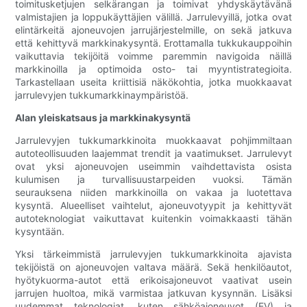
toimitusketjujen selkärangan ja toimivat yhdyskäytävänä
valmistajien ja loppukäyttäjien välillä. Jarrulevyillä, jotka ovat
elintärkeitä ajoneuvojen jarrujärjestelmille, on sekä jatkuva
että kehittyvä markkinakysyntä. Erottamalla tukkukauppoihin
vaikuttavia tekijöitä voimme paremmin navigoida näillä
markkinoilla ja optimoida osto- tai myyntistrategioita.
Tarkastellaan useita kriittisiä näkökohtia, jotka muokkaavat
jarrulevyjen tukkumarkkinaympäristöä.
Alan yleiskatsaus ja markkinakysyntä
Jarrulevyjen tukkumarkkinoita muokkaavat pohjimmiltaan
autoteollisuuden laajemmat trendit ja vaatimukset. Jarrulevyt
ovat yksi ajoneuvojen useimmin vaihdettavista osista
kulumisen ja turvallisuustarpeiden vuoksi. Tämän
seurauksena niiden markkinoilla on vakaa ja luotettava
kysyntä. Alueelliset vaihtelut, ajoneuvotyypit ja kehittyvät
autoteknologiat vaikuttavat kuitenkin voimakkaasti tähän
kysyntään.
Yksi tärkeimmistä jarrulevyjen tukkumarkkinoita ajavista
tekijöistä on ajoneuvojen valtava määrä. Sekä henkilöautot,
hyötykuorma-autot että erikoisajoneuvot vaativat usein
jarrujen huoltoa, mikä varmistaa jatkuvan kysynnän. Lisäksi
uudemmat teknologiat, kuten sähköajoneuvot (EV) ja