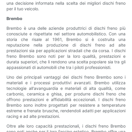
una decisione informata nella scelta dei migliori dischi freno
per il tuo veicolo.
Brembo
Brembo è una delle aziende produttrici di dischi freno più
conosciute e rispettate nel settore automobilistico. Con una
storia che risale al 1961, Brembo si è costruita una
reputazione nella produzione di dischi freno ad alte
prestazioni sia per applicazioni stradali che da corsa. I dischi
freno Brembo sono noti per la loro qualità, prestazioni e
durata superiori, che li rendono una scelta popolare sia tra gli
appassionati di automobili che tra i piloti professionisti.
Uno dei principali vantaggi dei dischi freno Brembo sono i
materiali e i processi produttivi avanzati. Brembo utilizza
tecnologie all'avanguardia e materiali di alta qualità, come
carbonio, ceramica e ghisa, per produrre dischi freno che
offrono prestazioni e affidabilità eccezionali. I dischi freno
Brembo sono inoltre progettati per resistere a temperature
estreme e frenate brusche, rendendoli adatti per applicazioni
racing e ad alte prestazioni.
Oltre alle loro capacità prestazionali, i dischi freno Brembo
sono noti anche per il loro fascino estetico. Brembo offre una