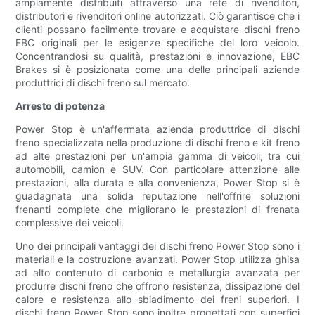
ampiamente distribuiti attraverso una rete di rivenditori,
distributori e rivenditori online autorizzati. Ciò garantisce che i
clienti possano facilmente trovare e acquistare dischi freno
EBC originali per le esigenze specifiche del loro veicolo.
Concentrandosi su qualità, prestazioni e innovazione, EBC
Brakes si è posizionata come una delle principali aziende
produttrici di dischi freno sul mercato.
Arresto di potenza
Power Stop è un'affermata azienda produttrice di dischi
freno specializzata nella produzione di dischi freno e kit freno
ad alte prestazioni per un'ampia gamma di veicoli, tra cui
automobili, camion e SUV. Con particolare attenzione alle
prestazioni, alla durata e alla convenienza, Power Stop si è
guadagnata una solida reputazione nell'offrire soluzioni
frenanti complete che migliorano le prestazioni di frenata
complessive dei veicoli.
Uno dei principali vantaggi dei dischi freno Power Stop sono i
materiali e la costruzione avanzati. Power Stop utilizza ghisa
ad alto contenuto di carbonio e metallurgia avanzata per
produrre dischi freno che offrono resistenza, dissipazione del
calore e resistenza allo sbiadimento dei freni superiori. I
dischi freno Power Stop sono inoltre progettati con superfici