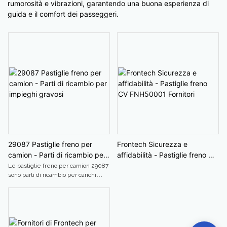
rumorosità e vibrazioni, garantendo una buona esperienza di
guida e il comfort dei passeggeri.
29087 Pastiglie freno per
Frontech Sicurezza e
camion - Parti di ricambio per
affidabilità - Pastiglie freno CV
impieghi gravosi
FNH50001 Fornitori
Le pastiglie freno per camion 29087
sono parti di ricambio per carichi
pesanti progettate per fornire
prestazioni di frenata affidabili e
durature per i camion. Queste
pastiglie sono costruite per
resistere al calore e all'attrito elevati