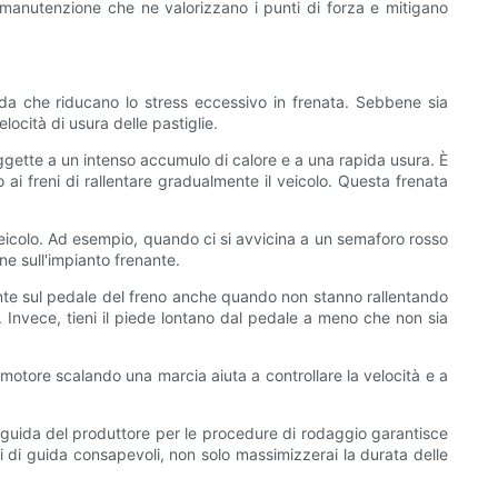
i manutenzione che ne valorizzano i punti di forza e mitigano
uida che riducano lo stress eccessivo in frenata. Sebbene sia
ocità di usura delle pastiglie.
ggette a un intenso accumulo di calore e a una rapida usura. È
i freni di rallentare gradualmente il veicolo. Questa frenata
l veicolo. Ad esempio, quando ci si avvicina a un semaforo rosso
ne sull'impianto frenante.
ente sul pedale del freno anche quando non stanno rallentando
i. Invece, tieni il piede lontano dal pedale a meno che non sia
 motore scalando una marcia aiuta a controllare la velocità e a
e guida del produttore per le procedure di rodaggio garantisce
ni di guida consapevoli, non solo massimizzerai la durata delle