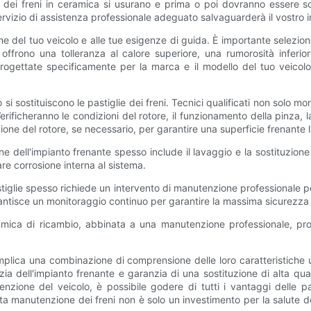
ie dei freni in ceramica si usurano e prima o poi dovranno essere 
 servizio di assistenza professionale adeguato salvaguarderà il vostro 
he del tuo veicolo e alle tue esigenze di guida. È importante seleziona
i offrono una tolleranza al calore superiore, una rumorosità inferio
 progettate specificamente per la marca e il modello del tuo veic
i sostituiscono le pastiglie dei freni. Tecnici qualificati non solo
erificheranno le condizioni del rotore, il funzionamento della pinza, la
zione del rotore, se necessario, per garantire una superficie frenante li
dell'impianto frenante spesso include il lavaggio e la sostituzione de
are corrosione interna al sistema.
astiglie spesso richiede un intervento di manutenzione professionale pe
antisce un monitoraggio continuo per garantire la massima sicurezza e
eramica di ricambio, abbinata a una manutenzione professionale, p
 implica una combinazione di comprensione delle loro caratteristiche 
izia dell'impianto frenante e garanzia di una sostituzione di alta q
ione del veicolo, è possibile godere di tutti i vantaggi delle pas
tta manutenzione dei freni non è solo un investimento per la salute