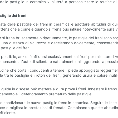
lle pastiglie in ceramica vi aiuterà a personalizzare le routine d
tiglie dei freni
ta delle pastiglie dei freni in ceramica è adottare abitudini di g
ttenzione a come e quando si frena può influire notevolmente sulla vel
i frena bruscamente o ripetutamente, le pastiglie dei freni sono so
o una distanza di sicurezza e decelerando dolcemente, consentendo a
pastiglie dei freni.
 possibile, anziché affidarsi esclusivamente ai freni per rallentare i
 consente all'auto di rallentare naturalmente, alleggerendo la pressio
tudine che porta i conducenti a tenere il piede appoggiato leggerm
tra le pastiglie e i rotori dei freni, generando usura e calore inutil
 guida in discesa può mettere a dura prova i freni. Innestare il freno
aldamento e il deterioramento prematuro delle pastiglie.
no condizionare le nuove pastiglie freno in ceramica. Seguire le line
coce e migliora le prestazioni di frenata. Combinando queste abitudi
fficiente.