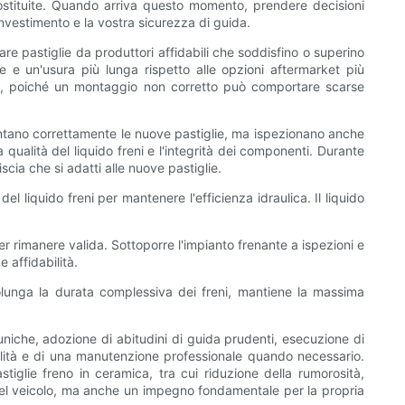
sostituite. Quando arriva questo momento, prendere decisioni
investimento e la vostra sicurezza di guida.
re pastiglie da produttori affidabili che soddisfino o superino
re e un'usura più lunga rispetto alle opzioni aftermarket più
olo, poiché un montaggio non corretto può comportare scarse
 montano correttamente le nuove pastiglie, ma ispezionano anche
 qualità del liquido freni e l'integrità dei componenti. Durante
scia che si adatti alle nuove pastiglie.
l liquido freni per mantenere l'efficienza idraulica. Il liquido
r rimanere valida. Sottoporre l'impianto frenante a ispezioni e
 affidabilità.
rolunga la durata complessiva dei freni, mantiene la massima
uniche, adozione di abitudini di guida prudenti, esecuzione di
ualità e di una manutenzione professionale quando necessario.
tiglie freno in ceramica, tra cui riduzione della rumorosità,
 del veicolo, ma anche un impegno fondamentale per la propria