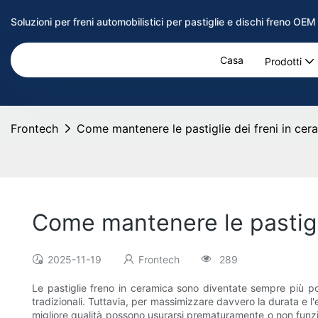
Soluzioni per freni automobilistici per pastiglie e dischi freno OE
Casa
Prodotti
Frontech
Come mantenere le pastiglie dei freni in ce
Come mantenere le pastigl
2025-11-19
Frontech
289
Le pastiglie freno in ceramica sono diventate sempre più popola
tradizionali. Tuttavia, per massimizzare davvero la durata e l'
migliore qualità possono usurarsi prematuramente o non funzio