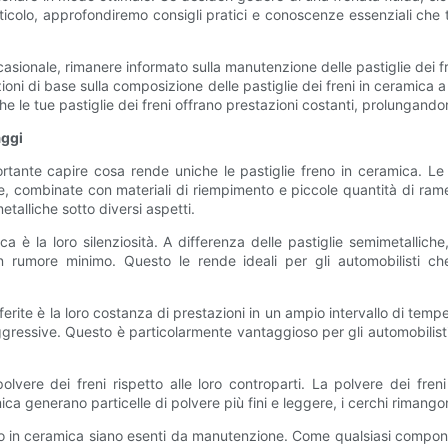
icolo, approfondiremo consigli pratici e conoscenze essenziali che t
sionale, rimanere informato sulla manutenzione delle pastiglie dei f
ioni di base sulla composizione delle pastiglie dei freni in ceramica a i
e le tue pastiglie dei freni offrano prestazioni costanti, prolungando
aggi
rtante capire cosa rende uniche le pastiglie freno in ceramica. Le 
, combinate con materiali di riempimento e piccole quantità di rame 
etalliche sotto diversi aspetti.
ca è la loro silenziosità. A differenza delle pastiglie semimetalli
n rumore minimo. Questo le rende ideali per gli automobilisti ch
ferite è la loro costanza di prestazioni in un ampio intervallo di tempe
ggressive. Questo è particolarmente vantaggioso per gli automobilisti
olvere dei freni rispetto alle loro controparti. La polvere dei fr
ca generano particelle di polvere più fini e leggere, i cerchi rimangon
eno in ceramica siano esenti da manutenzione. Come qualsiasi compon