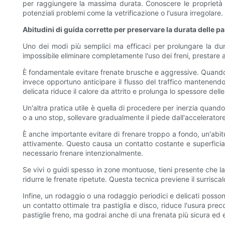
per raggiungere la massima durata. Conoscere le proprietà de
potenziali problemi come la vetrificazione o l'usura irregolare.
Abitudini di guida corrette per preservare la durata delle pas
Uno dei modi più semplici ma efficaci per prolungare la dura
impossibile eliminare completamente l'uso dei freni, prestare a
È fondamentale evitare frenate brusche e aggressive. Quando s
invece opportuno anticipare il flusso del traffico mantenend
delicata riduce il calore da attrito e prolunga lo spessore delle 
Un'altra pratica utile è quella di procedere per inerzia quando
o a uno stop, sollevare gradualmente il piede dall'acceleratore
È anche importante evitare di frenare troppo a fondo, un'abi
attivamente. Questo causa un contatto costante e superficiale 
necessario frenare intenzionalmente.
Se vivi o guidi spesso in zone montuose, tieni presente che la
ridurre le frenate ripetute. Questa tecnica previene il surrisc
Infine, un rodaggio o una rodaggio periodici e delicati posso
un contatto ottimale tra pastiglia e disco, riduce l'usura pre
pastiglie freno, ma godrai anche di una frenata più sicura ed e