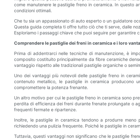
come manutenere le pastiglie freno in ceramica. In questo art
condizioni ottimali.
Che tu sia un appassionato di auto esperto o un guidatore occa
Questa guida completa ti offre tutto ciò che ti serve, dalle noz
Esploriamo i passaggi chiave che puoi seguire per garantire ch
Comprendere le pastiglie dei freni in ceramica e i loro vant
Prima di addentrarci nelle tecniche di manutenzione, è impo
composito costituito principalmente da fibre ceramiche dense
vantaggio rispetto alle tradizionali pastiglie organiche o semim
Uno dei vantaggi più notevoli delle pastiglie freno in cerami
contenuto metallico, le pastiglie in ceramica producono u
compromettere la potenza frenante.
Un altro motivo per cui le pastiglie freno in ceramica sono pre
perdita di efficienza dei freni durante frenate prolungate o a
frequenti fermate e ripartenze.
Inoltre, le pastiglie in ceramica tendono a produrre meno p
richiedendo una pulizia frequente. Poiché le pastiglie in cerami
Tuttavia, questi vantaggi non significano che le pastiglie fr