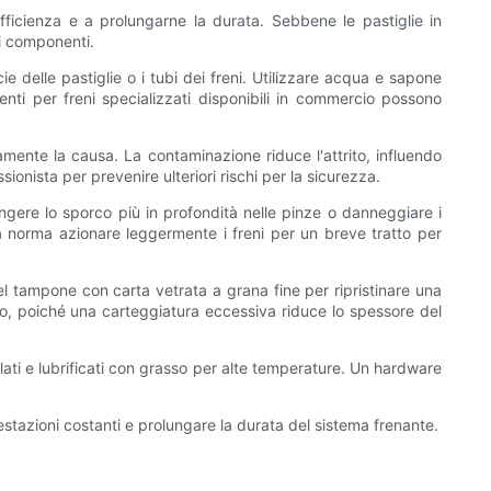
fficienza e a prolungarne la durata. Sebbene le pastiglie in
i componenti.
ie delle pastiglie o i tubi dei freni. Utilizzare acqua e sapone
ti per freni specializzati disponibili in commercio possono
tamente la causa. La contaminazione riduce l'attrito, influendo
ionista per prevenire ulteriori rischi per la sicurezza.
ngere lo sporco più in profondità nelle pinze o danneggiare i
ona norma azionare leggermente i freni per un breve tratto per
el tampone con carta vetrata a grana fine per ripristinare una
o, poiché una carteggiatura eccessiva riduce lo spessore del
llati e lubrificati con grasso per alte temperature. Un hardware
estazioni costanti e prolungare la durata del sistema frenante.