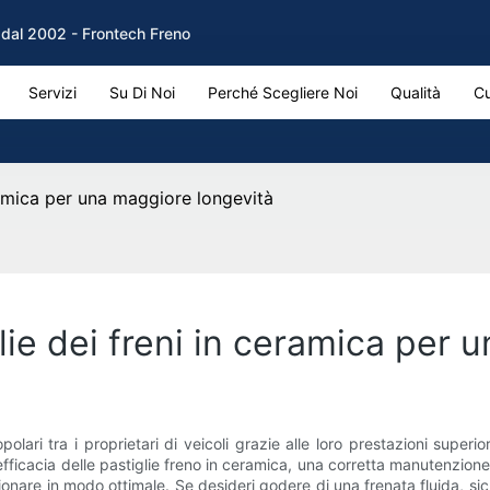
M dal 2002 - Frontech Freno
Servizi
Su Di Noi
Perché Scegliere Noi
Qualità
Cu
ramica per una maggiore longevità
ie dei freni in ceramica per 
ri tra i proprietari di veicoli grazie alle loro prestazioni superiori, 
efficacia delle pastiglie freno in ceramica, una corretta manutenzione
nare in modo ottimale. Se desideri godere di una frenata fluida, sicu