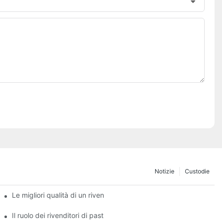
Notizie
Custodie
ei freni
Le migliori qualità di un rivenditore affidabile di pastiglie freno
freno
Il ruolo dei rivenditori di pastiglie freno nella manutenzione dei ve