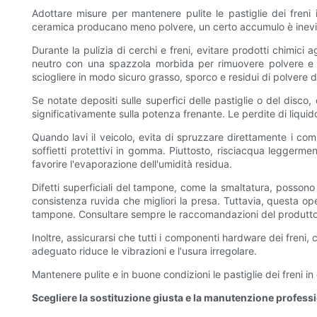
Adottare misure per mantenere pulite le pastiglie dei freni
ceramica producano meno polvere, un certo accumulo è inevita
Durante la pulizia di cerchi e freni, evitare prodotti chimici 
neutro con una spazzola morbida per rimuovere polvere e sp
sciogliere in modo sicuro grasso, sporco e residui di polvere d
Se notate depositi sulle superfici delle pastiglie o del disco
significativamente sulla potenza frenante. Le perdite di liquido
Quando lavi il veicolo, evita di spruzzare direttamente i co
soffietti protettivi in ​​gomma. Piuttosto, risciacqua legger
favorire l'evaporazione dell'umidità residua.
Difetti superficiali del tampone, come la smaltatura, possono
consistenza ruvida che migliori la presa. Tuttavia, questa 
tampone. Consultare sempre le raccomandazioni del produttor
Inoltre, assicurarsi che tutti i componenti hardware dei freni,
adeguato riduce le vibrazioni e l'usura irregolare.
Mantenere pulite e in buone condizioni le pastiglie dei freni 
Scegliere la sostituzione giusta e la manutenzione profess