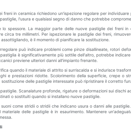
dei freni in ceramica richiedono un'ispezione regolare per individuare 
 pastiglie, l'usura e qualsiasi segno di danno che potrebbe compromett
è lo spessore. La maggior parte delle nuove pastiglie dei freni in 
irca tre millimetri. Per ispezionare le pastiglie dei freni, rimuovere
ta assottigliando, è il momento di pianificare la sostituzione.
 irregolare può indicare problemi come pinze disallineate, rotori d
 pastiglia è significativamente più sottile dell'altro, potrebbe indic
nici previene ulteriori danni all'impianto frenante.
fica quando il materiale di attrito si surriscalda e si indurisce trasform
i e prestazioni ridotte. Scolorimento della superficie, crepe o st
 sostituzione delle pastiglie interessate può ripristinare il corretto f
 pastiglie. Scanalature profonde, rigature o deformazioni sui dischi a
inati o sostituiti quando si installano nuove pastiglie.
 suoni come stridii o stridii che indicano usura o danni alle pastiglie
materiale delle pastiglie è in esaurimento. Mantenere un'adeguata 
omessa.
li