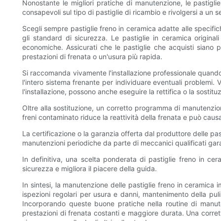
Nonostante le migliori pratiche di manutenzione, le pastigl
consapevoli sul tipo di pastiglie di ricambio e rivolgersi a un
Scegli sempre pastiglie freno in ceramica adatte alle specific
gli standard di sicurezza. Le pastiglie in ceramica original
economiche. Assicurati che le pastiglie che acquisti siano
prestazioni di frenata o un'usura più rapida.
Si raccomanda vivamente l'installazione professionale quando s
l'intero sistema frenante per individuare eventuali problemi. V
l'installazione, possono anche eseguire la rettifica o la sostitu
Oltre alla sostituzione, un corretto programma di manutenzione 
freni contaminato riduce la reattività della frenata e può caus
La certificazione o la garanzia offerta dal produttore delle p
manutenzioni periodiche da parte di meccanici qualificati gar
In definitiva, una scelta ponderata di pastiglie freno in c
sicurezza e migliora il piacere della guida.
In sintesi, la manutenzione delle pastiglie freno in ceramica
ispezioni regolari per usura e danni, mantenimento della pul
Incorporando queste buone pratiche nella routine di manutenz
prestazioni di frenata costanti e maggiore durata. Una corre