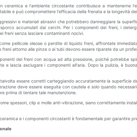
 in ceramica e l'ambiente circostante contribuisce a mantenerne l'e
bile e può compromettere l'efficacia della frenata e la longevità de
aggressivi e materiali abrasivi che potrebbero danneggiare la superfic
orco accumulati dai cerchi. Per i componenti dei freni, i detergen
ei freni senza lasciare contaminanti nocivi.
, come pellicole oleose o perdite di liquido freni, affrontate immedia
 freni attorno alle pinze o ai tubi devono essere riparate da un profess
mponenti dei freni con acqua ad alta pressione, poiché potrebbe spi
mente e lascia asciugare i componenti all'aria. Dopo la pulizia, è bu
 talvolta essere corretti carteggiando accuratamente la superficie d
operazione deve essere eseguita con cautela e solo quando necessari
e prima di tentare tale manutenzione.
 come spessori, clip e molle anti-vibrazione, siano correttamente insta
in ceramica e i componenti circostanti è fondamentale per garantire pr
ionale