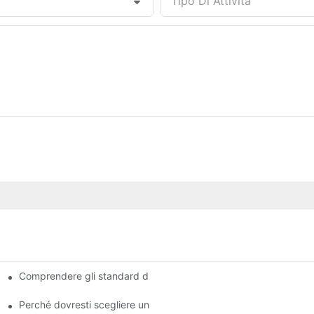
Tipo Di Attività
Comprendere gli standard di qualità tra i produttori di pastiglie d
Perché dovresti scegliere un rivenditore autorizzato di pastiglie 