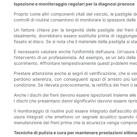
Ispezione e monitoraggio regolari per la diagnosi precoce
Proprio come altri componenti vitali del veicolo, le pastiglie 
controlli di routine consentono di monitorare lo spessore delle
Un fattore chiave per la longevità delle pastiglie dei freni 
idealmente, dovrebbero essere sostituite prima di raggiungere c
fissato al disco. Se si nota che il materiale della pastiglia si s
È necessario valutare anche l'uniformità dell'usura. Un'usura
l'intervento di un professionista. Ad esempio, se un lato della
scorrimento. Affrontare tempestivamente questi problemi mecca
Prestare attenzione anche ai segni di vetrificazione, che si veri
perdono aderenza, con conseguenti spazi di arresto più lungh
condizione. Se rilevata precocemente, la rettifica dei freni o la
Anche i dischi dei freni devono essere ispezionati insieme alle
I dischi che presentano danni significativi devono essere riprist
Il monitoraggio di routine può essere integrato dall'ascolto di
usura integrati che emettono un segnale acustico quando il 
manutenzione dei freni prima che la sicurezza venga compr
Tecniche di pulizia e cura per mantenere prestazioni ottima