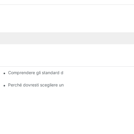
Comprendere gli standard di qualità tra i produttori di pastiglie d
Perché dovresti scegliere un rivenditore autorizzato di pastiglie 