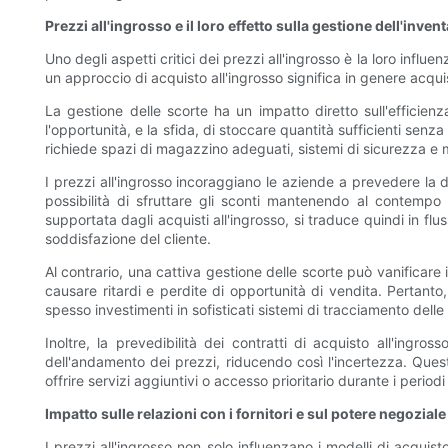
Prezzi all'ingrosso e il loro effetto sulla gestione dell'invent
Uno degli aspetti critici dei prezzi all'ingrosso è la loro influ
un approccio di acquisto all'ingrosso significa in genere acquis
La gestione delle scorte ha un impatto diretto sull'efficienza
l'opportunità, e la sfida, di stoccare quantità sufficienti senz
richiede spazi di magazzino adeguati, sistemi di sicurezza e
I prezzi all'ingrosso incoraggiano le aziende a prevedere la 
possibilità di sfruttare gli sconti mantenendo al contempo 
supportata dagli acquisti all'ingrosso, si traduce quindi in f
soddisfazione del cliente.
Al contrario, una cattiva gestione delle scorte può vanificare
causare ritardi e perdite di opportunità di vendita. Pertanto,
spesso investimenti in sofisticati sistemi di tracciamento del
Inoltre, la prevedibilità dei contratti di acquisto all'ingr
dell'andamento dei prezzi, riducendo così l'incertezza. Questa
offrire servizi aggiuntivi o accesso prioritario durante i perio
Impatto sulle relazioni con i fornitori e sul potere negoziale
I prezzi all'ingrosso non solo influenzano i modelli di acquisto