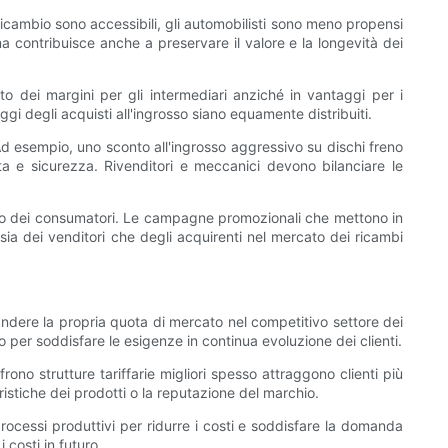
icambio sono accessibili, gli automobilisti sono meno propensi
 contribuisce anche a preservare il valore e la longevità dei
o dei margini per gli intermediari anziché in vantaggi per i
gi degli acquisti all'ingrosso siano equamente distribuiti.
 Ad esempio, uno sconto all'ingrosso aggressivo su dischi freno
ata e sicurezza. Rivenditori e meccanici devono bilanciare le
mento dei consumatori. Le campagne promozionali che mettono in
sia dei venditori che degli acquirenti nel mercato dei ricambi
dere la propria quota di mercato nel competitivo settore dei
o per soddisfare le esigenze in continua evoluzione dei clienti.
rono strutture tariffarie migliori spesso attraggono clienti più
eristiche dei prodotti o la reputazione del marchio.
processi produttivi per ridurre i costi e soddisfare la domanda
i costi in futuro.