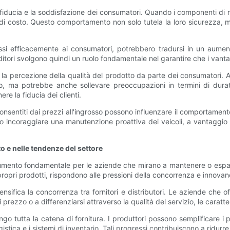
 fiducia e la soddisfazione dei consumatori. Quando i componenti di r
di costo. Questo comportamento non solo tutela la loro sicurezza, ma
essi efficacemente ai consumatori, potrebbero tradursi in un aument
ditori svolgono quindi un ruolo fondamentale nel garantire che i vantag
re la percezione della qualità del prodotto da parte dei consumatori.
ezzo, ma potrebbe anche sollevare preoccupazioni in termini di dur
re la fiducia dei clienti.
ti consentiti dai prezzi all'ingrosso possono influenzare il comporta
ro incoraggiare una manutenzione proattiva dei veicoli, a vantaggio 
to e nelle tendenze del settore
trumento fondamentale per le aziende che mirano a mantenere o espan
 propri prodotti, rispondono alle pressioni della concorrenza e innovan
ensifica la concorrenza tra fornitori e distributori. Le aziende che off
i prezzo o a differenziarsi attraverso la qualità del servizio, le caratt
go tutta la catena di fornitura. I produttori possono semplificare i 
istica e i sistemi di inventario. Tali progressi contribuiscono a ridurre 