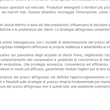
nuovi operatori sul mercato. Produttori emergenti o fornitori più pic
 da marchi noti. Questa dinamica incoraggia l'innovazione, come l'
coli elettrici e auto ad alte prestazioni, influenzano le decisioni sui 
stiche e le preferenze dei clienti. Le strategie all'ingrosso consenton
terie prime interagiscono con i modelli di determinazione dei prezzi 
ngrosso intelligenti rafforzano la propria resilienza e adattabilità al 
icativo sul panorama degli acquisti di dischi freno, migliorando l'ac
 il comportamento dei consumatori e guidando la concorrenza di merca
n evoluzione, che privilegia sicurezza, convenienza ed efficienza.
sso in modo più efficace, garantendo risultati migliori per le loro az
mportanza dei prezzi all'ingrosso nel definire l'approvvigionamento e
ormati e flessibili sulle strategie di prezzo rimarrà fondamentale per ma
ure dei prezzi all'ingrosso non è quindi solo una questione commerc