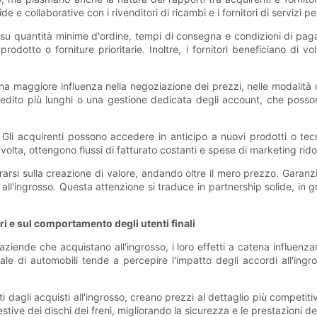
de e collaborative con i rivenditori di ricambi e i fornitori di servizi p
ni su quantità minime d'ordine, tempi di consegna e condizioni di p
prodotto o forniture prioritarie. Inoltre, i fornitori beneficiano di vo
 una maggiore influenza nella negoziazione dei prezzi, nelle modalità 
redito più lunghi o una gestione dedicata degli account, che possono
. Gli acquirenti possono accedere in anticipo a nuovi prodotti o tecn
oro volta, ottengono flussi di fatturato costanti e spese di marketing
arsi sulla creazione di valore, andando oltre il mero prezzo. Garanz
 all'ingrosso. Questa attenzione si traduce in partnership solide, in 
ri e sul comportamento degli utenti finali
e aziende che acquistano all'ingrosso, i loro effetti a catena influe
inale di automobili tende a percepire l'impatto degli accordi all'ingr
uti dagli acquisti all'ingrosso, creano prezzi al dettaglio più competiti
ve dei dischi dei freni, migliorando la sicurezza e le prestazioni del