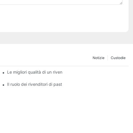
Notizie
Custodie
ei freni
Le migliori qualità di un rivenditore affidabile di pastiglie freno
freno
Il ruolo dei rivenditori di pastiglie freno nella manutenzione dei ve