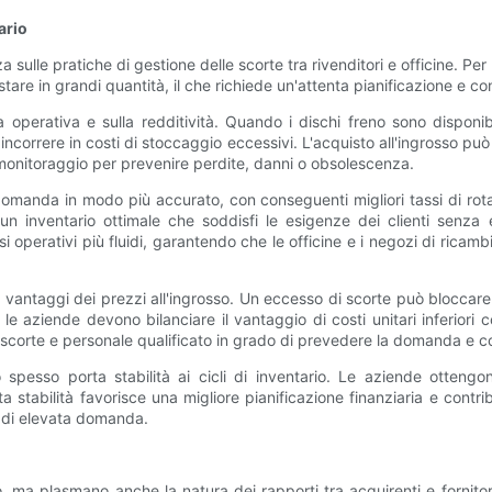
ario
enza sulle pratiche di gestione delle scorte tra rivenditori e officine. P
tare in grandi quantità, il che richiede un'attenta pianificazione e con
 operativa e sulla redditività. Quando i dischi freno sono disponibil
a incorrere in costi di stoccaggio eccessivi. L'acquisto all'ingrosso può
 monitoraggio per prevenire perdite, danni o obsolescenza.
domanda in modo più accurato, con conseguenti migliori tassi di rot
un inventario ottimale che soddisfi le esigenze dei clienti senza
lussi operativi più fluidi, garantendo che le officine e i negozi di ri
 i vantaggi dei prezzi all'ingrosso. Un eccesso di scorte può blocca
 le aziende devono bilanciare il vantaggio di costi unitari inferiori c
le scorte e personale qualificato in grado di prevedere la domanda e c
osso spesso porta stabilità ai cicli di inventario. Le aziende otten
 stabilità favorisce una migliore pianificazione finanziaria e contri
di di elevata domanda.
, ma plasmano anche la natura dei rapporti tra acquirenti e fornitori. 