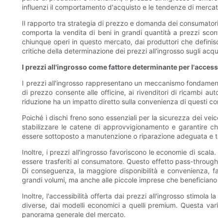
influenzi il comportamento d'acquisto e le tendenze di mercato r
Il rapporto tra strategia di prezzo e domanda dei consumatori 
comporta la vendita di beni in grandi quantità a prezzi scon
chiunque operi in questo mercato, dai produttori che definisco
critiche della determinazione dei prezzi all'ingrosso sugli acqui
I prezzi all'ingrosso come fattore determinante per l'access
I prezzi all'ingrosso rappresentano un meccanismo fondamental
di prezzo consente alle officine, ai rivenditori di ricambi au
riduzione ha un impatto diretto sulla convenienza di questi c
Poiché i dischi freno sono essenziali per la sicurezza dei vei
stabilizzare le catene di approvvigionamento e garantire c
essere sottoposto a manutenzione o riparazione adeguata e tem
Inoltre, i prezzi all'ingrosso favoriscono le economie di scala
essere trasferiti al consumatore. Questo effetto pass-through 
Di conseguenza, la maggiore disponibilità e convenienza, favo
grandi volumi, ma anche alle piccole imprese che beneficiano i
Inoltre, l'accessibilità offerta dai prezzi all'ingrosso stimola
diverse, dai modelli economici a quelli premium. Questa variet
panorama generale del mercato.