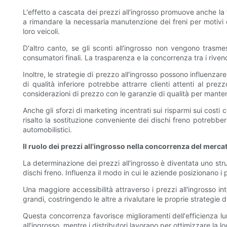
L'effetto a cascata dei prezzi all'ingrosso promuove anche la
a rimandare la necessaria manutenzione dei freni per motivi 
loro veicoli.
D'altro canto, se gli sconti all'ingrosso non vengono trasm
consumatori finali. La trasparenza e la concorrenza tra i riven
Inoltre, le strategie di prezzo all'ingrosso possono influenza
di qualità inferiore potrebbe attrarre clienti attenti al pr
considerazioni di prezzo con le garanzie di qualità per mantene
Anche gli sforzi di marketing incentrati sui risparmi sui cos
risalto la sostituzione conveniente dei dischi freno potrebbe
automobilistici.
Il ruolo dei prezzi all'ingrosso nella concorrenza del merca
La determinazione dei prezzi all'ingrosso è diventata uno s
dischi freno. Influenza il modo in cui le aziende posizionano i
Una maggiore accessibilità attraverso i prezzi all'ingrosso int
grandi, costringendo le altre a rivalutare le proprie strategie d
Questa concorrenza favorisce miglioramenti dell'efficienza lun
all'ingrosso, mentre i distributori lavorano per ottimizzare la log