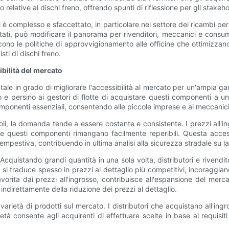
elative ai dischi freno, offrendo spunti di riflessione per gli stakehol
è complesso e sfaccettato, in particolare nel settore dei ricambi per
tati, può modificare il panorama per rivenditori, meccanici e cons
no le politiche di approvvigionamento alle officine che ottimizzano i
sti di dischi freno.
ibilità del mercato
e in grado di migliorare l'accessibilità al mercato per un'ampia ga
to e persino ai gestori di flotte di acquistare questi componenti a un
omponenti essenziali, consentendo alle piccole imprese e ai meccani
coli, la domanda tende a essere costante e consistente. I prezzi all'in
he questi componenti rimangano facilmente reperibili. Questa acces
pestiva, contribuendo in ultima analisi alla sicurezza stradale su la
. Acquistando grandi quantità in una sola volta, distributori e rivendit
si traduce spesso in prezzi al dettaglio più competitivi, incoraggiand
rita dai prezzi all'ingrosso, contribuisce all'espansione del merca
ndirettamente della riduzione dei prezzi al dettaglio.
 la varietà di prodotti sul mercato. I distributori che acquistano all'in
à consente agli acquirenti di effettuare scelte in base ai requisiti 