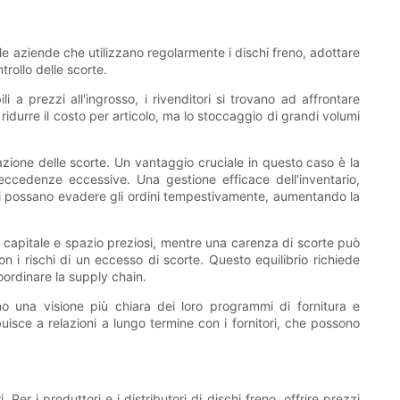
er le aziende che utilizzano regolarmente i dischi freno, adottare
trollo delle scorte.
i a prezzi all'ingrosso, i rivenditori si trovano ad affrontare
 ridurre il costo per articolo, ma lo stoccaggio di grandi volumi
azione delle scorte. Un vantaggio cruciale in questo caso è la
 eccedenze eccessive. Una gestione efficace dell'inventario,
cambi possano evadere gli ordini tempestivamente, aumentando la
re capitale e spazio preziosi, mentre una carenza di scorte può
on i rischi di un eccesso di scorte. Questo equilibrio richiede
oordinare la supply chain.
gono una visione più chiara dei loro programmi di fornitura e
buisce a relazioni a lungo termine con i fornitori, che possono
Per i produttori e i distributori di dischi freno, offrire prezzi