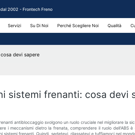
M dal 2002 - Frontech Freno
Servizi
Su Di Noi
Perché Scegliere Noi
Qualità
Cu
: cosa devi sapere
ni sistemi frenanti: cosa devi
frenanti antibloccaggio svolgono un ruolo cruciale nel migliorare la si
e i meccanismi dietro la frenata, comprendere il ruolo dell'ABS è 
ni sistemi frenanti. Quindi, sedetevi, rilassatevi e tuffiamoci nel mon