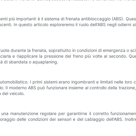
ti più importanti è il sistema di frenata antibloccaggio (ABS). Questa 
ti. In questo articolo esploreremo il ruolo dell'ABS negli odierni s
 ruote durante la frenata, soprattutto in condizioni di emergenza o sci
asciarla e riapplicare la pressione del freno più volte al secondo. 
lità di sbandata o aquaplaning.
utomobilistico. I primi sistemi erano ingombranti e limitati nelle loro
olo. Il moderno ABS può funzionare insieme al controllo della trazione, 
 del veicolo.
una manutenzione regolare per garantirne il corretto funzionamento
nitoraggio delle condizioni dei sensori e del cablaggio dell'ABS. Inoltr