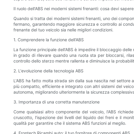
Il ruolo dell'ABS nei moderni sistemi frenanti: cosa devi sapere
Quando si tratta dei moderni sistemi frenanti, uno dei componen
fermano, garantendo maggiore sicurezza e controllo ai conducen
frenante del tuo veicolo sia nelle migliori condizioni.
1. Comprendere la funzione dell'ABS
La funzione principale dell'ABS è impedire il bloccaggio delle
in grado di rilevare quando una ruota sta per bloccarsi, ril
controllo dello sterzo mentre rallenta e diminuisce la probabi
2. L'evoluzione della tecnologia ABS
L'ABS ha fatto molta strada sin dalla sua nascita nel settore a
più compatto, efficiente e integrato con altri sistemi del veic
autonoma, migliorando ulteriormente la sicurezza complessiva
3. Importanza di una corretta manutenzione
Come qualsiasi altro componente del veicolo, l'ABS richiede 
cruscotto, l'ispezione dei livelli del liquido dei freni e il mo
qualità per garantire che il sistema ABS funzioni al meglio.
4. Frontech Ricambi auto: il tuo fornitore di componenti ABS