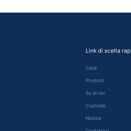
Link di scelta ra
Casa
Prodotti
Su di noi
Custodie
Notizie
Contattaci