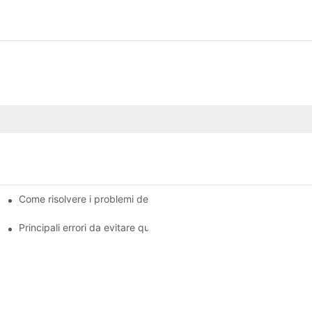
Come risolvere i problemi del sistema frenante: una guida pass
lla tua auto
frenata efficace
Principali errori da evitare quando si sostituiscono i componenti 