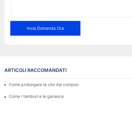
Invia Domanda Ora
ARTICOLI RACCOMANDATI
Come prolungare la vita dei componenti del sistema frenante de
Come i tamburi e le ganasce dei freni lavorano insieme per una 