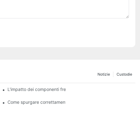
Notizie
Custodie
o passo
L'impatto dei componenti frenanti di qualità sulla manovrabilità d
dell'impianto frenante
Come spurgare correttamente il sistema frenante per prestazioni 