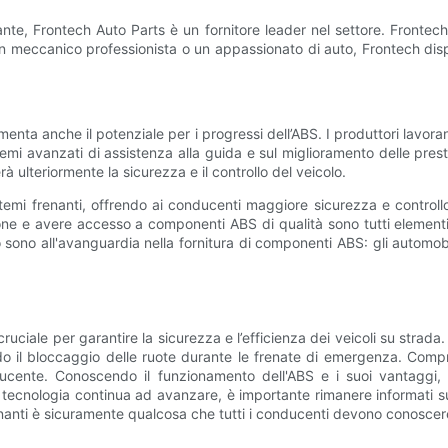
nte, Frontech Auto Parts è un fornitore leader nel settore. Frontec
un meccanico professionista o un appassionato di auto, Frontech disp
menta anche il potenziale per i progressi dell’ABS. I produttori lavo
istemi avanzati di assistenza alla guida e sul miglioramento delle pre
 ulteriormente la sicurezza e il controllo del veicolo.
stemi frenanti, offrendo ai conducenti maggiore sicurezza e controll
ne e avere accesso a componenti ABS di qualità sono tutti elementi 
sono all'avanguardia nella fornitura di componenti ABS: gli automobi
 cruciale per garantire la sicurezza e l’efficienza dei veicoli su strad
do il bloccaggio delle ruote durante le frenate di emergenza. Compr
cente. Conoscendo il funzionamento dell'ABS e i suoi vantaggi, g
tecnologia continua ad avanzare, è importante rimanere informati sug
 frenanti è sicuramente qualcosa che tutti i conducenti devono conosc