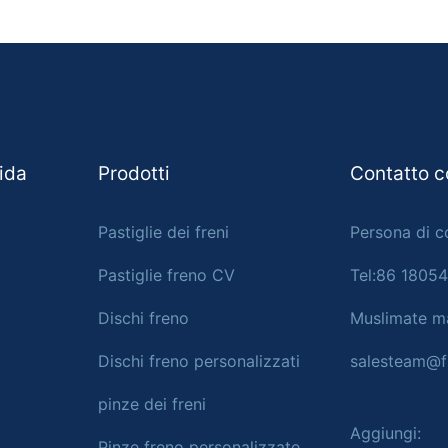
pida
Prodotti
Contatto c
Pastiglie dei freni
Persona di c
Pastiglie freno CV
Tel:86 1805
Dischi freno
Muslimate ma
Dischi freno personalizzati
salesteam@f
pinze dei freni
Aggiungi:
Pinze freno personalizzate