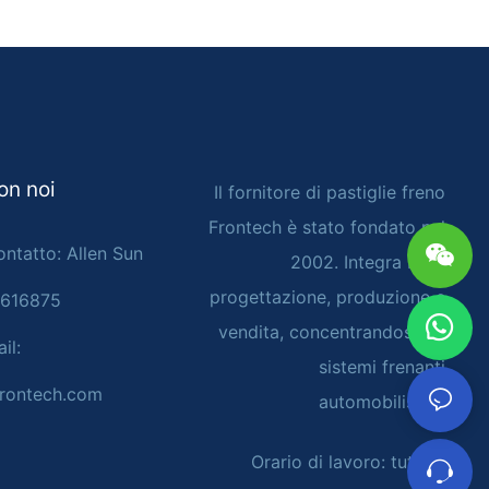
on noi
Il fornitore di pastiglie freno
Frontech è stato fondato nel
ontatto: Allen Sun
2002. Integra R&D,
progettazione, produzione e
4616875
vendita, concentrandosi sui
il:
sistemi frenanti
rontech.com
automobilistici
Orario di lavoro: tutto il