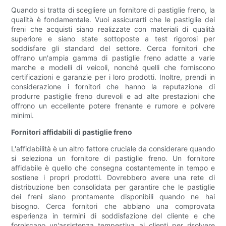
Quando si tratta di scegliere un fornitore di pastiglie freno, la
qualità è fondamentale. Vuoi assicurarti che le pastiglie dei
freni che acquisti siano realizzate con materiali di qualità
superiore e siano state sottoposte a test rigorosi per
soddisfare gli standard del settore. Cerca fornitori che
offrano un'ampia gamma di pastiglie freno adatte a varie
marche e modelli di veicoli, nonché quelli che forniscono
certificazioni e garanzie per i loro prodotti. Inoltre, prendi in
considerazione i fornitori che hanno la reputazione di
produrre pastiglie freno durevoli e ad alte prestazioni che
offrono un eccellente potere frenante e rumore e polvere
minimi.
Fornitori affidabili di pastiglie freno
L'affidabilità è un altro fattore cruciale da considerare quando
si seleziona un fornitore di pastiglie freno. Un fornitore
affidabile è quello che consegna costantemente in tempo e
sostiene i propri prodotti. Dovrebbero avere una rete di
distribuzione ben consolidata per garantire che le pastiglie
dei freni siano prontamente disponibili quando ne hai
bisogno. Cerca fornitori che abbiano una comprovata
esperienza in termini di soddisfazione del cliente e che
forniscano un'assistenza tempestiva ai clienti per risolvere