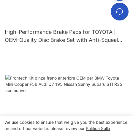
High-Performance Brake Pads for TOYOTA |
OEM-Quality Disc Brake Set with Anti-Squeal
<000000> Corrosion Resistance – Fast
Installation <000000> EU Safety Certified
We use cookies to ensure that we give you the best experience
Frontech Kit pinza freno anteriore OEM per
on and off our website. please review our
Politica Sulla