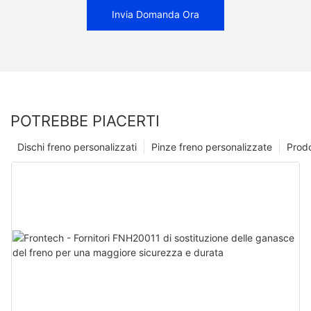
Invia Domanda Ora
POTREBBE PIACERTI
Dischi freno personalizzati
Pinze freno personalizzate
Prodo