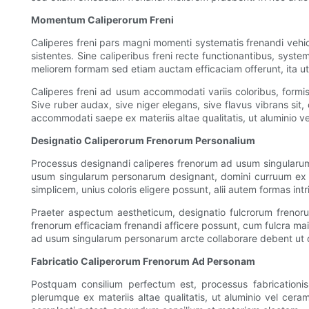
Momentum Caliperorum Freni
Caliperes freni pars magni momenti systematis frenandi vehi
sistentes. Sine caliperibus freni recte functionantibus, syste
meliorem formam sed etiam auctam efficaciam offerunt, ita ut 
Caliperes freni ad usum accommodati variis coloribus, formis
Sive ruber audax, sive niger elegans, sive flavus vibrans si
accommodati saepe ex materiis altae qualitatis, ut aluminio vel
Designatio Caliperorum Frenorum Personalium
Processus designandi caliperes frenorum ad usum singularum p
usum singularum personarum designant, domini curruum ex a
simplicem, unius coloris eligere possunt, alii autem formas in
Praeter aspectum aestheticum, designatio fulcrorum frenor
frenorum efficaciam frenandi afficere possunt, cum fulcra ma
ad usum singularum personarum arcte collaborare debent ut des
Fabricatio Caliperorum Frenorum Ad Personam
Postquam consilium perfectum est, processus fabrication
plerumque ex materiis altae qualitatis, ut aluminio vel cer