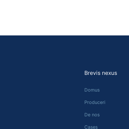
Brevis nexus
Domus
Produceri
De nos
Cases