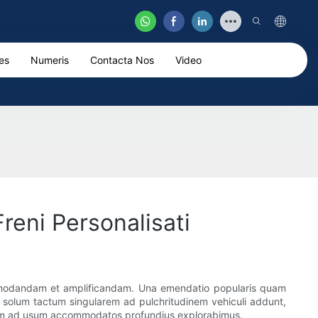
es
Numeris
Contacta Nos
Video
reni Personalisati
modandam et amplificandam. Una emendatio popularis quam
solum tactum singularem ad pulchritudinem vehiculi addunt,
orum ad usum accommodatos profundius explorabimus.