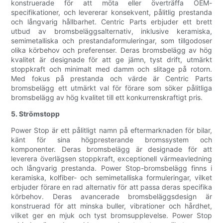
konstruerade för att möta eller överträffa OEM-
specifikationer, och levererar konsekvent, pålitlig prestanda
och långvarig hållbarhet. Centric Parts erbjuder ett brett
utbud av bromsbeläggsalternativ, inklusive keramiska,
semimetalliska och prestandaformuleringar, som tillgodoser
olika körbehov och preferenser. Deras bromsbelägg av hög
kvalitet är designade för att ge jämn, tyst drift, utmärkt
stoppkraft och minimalt med damm och slitage på rotorn.
Med fokus på prestanda och värde är Centric Parts
bromsbelägg ett utmärkt val för förare som söker pålitliga
bromsbelägg av hög kvalitet till ett konkurrenskraftigt pris.
5. Strömstopp
Power Stop är ett pålitligt namn på eftermarknaden för bilar,
känt för sina högpresterande bromssystem och
komponenter. Deras bromsbelägg är designade för att
leverera överlägsen stoppkraft, exceptionell värmeavledning
och långvarig prestanda. Power Stop-bromsbelägg finns i
keramiska, kolfiber- och semimetalliska formuleringar, vilket
erbjuder förare en rad alternativ för att passa deras specifika
körbehov. Deras avancerade bromsbeläggsdesign är
konstruerad för att minska buller, vibrationer och hårdhet,
vilket ger en mjuk och tyst bromsupplevelse. Power Stop