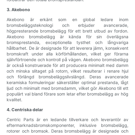
3. Akebono
Akebono är erkänt som en global ledare inom
bromsbeläggsteknologi och erbjuder avancerade,
högpresterande bromsbelägg för ett brett utbud av fordon.
Akebono bromsbelägg är kända för sin överlägsna
bromsprestanda, exceptionella tysthet och långvariga
hållbarhet. De är designade för att leverera jämn, konsekvent
bromskraft under alla körförhållanden, vilket ger förarna
självförtroende och kontroll på vägen. Akebono bromsbelägg
är också konstruerade för att producera minimalt med damm
och minska slitaget på rotorn, vilket resulterar i renare hjul
och förlängd bromsbeläggslivslängd. Deras avancerade
keramiska formuleringar säkerställer optimal prestanda, lågt
ljud och minimalt med bromsdamm, vilket gör Akebono till ett
populärt val bland förare som letar efter bromsbelägg av hög
kvalitet.
4. Centriska delar
Centric Parts är en ledande tillverkare och leverantör av
eftermarknadsbromskomponenter, inklusive bromsbelägg,
rotorer och bromsok. Deras bromsbelägg är designade och