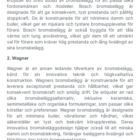
erbjuder ett brett utbud av bromsbelägg för att passa olika
fordonsmärken och modeller. Bosch bromsbelägg är
designade för att ge konsekvent, tyst prestanda och pålitlig
stoppkraft. De är konstruerade för att minimera damm och
buller, vilket ger en mjukare och tystare bromsupplevelse för
förare. Bosch bromsbelägg är också byggda för att tåla
värme och tung användning, vilket gör dem till ett utmärkt
val för förare som kräver hög prestanda och lång livslängd av
sina bromsbelägg.
2. Wagner
Wagner är en annan ledande tillverkare av bromsbelägg,
känd för sin innovativa teknik och högkvalitativa
konstruktion. Wagners bromsbelägg är konstruerade för att
leverera exceptionell prestanda och hållbarhet, vilket ger
konsekvent bromskraft och smidig drift. De erbjuder en rad
olika bromsbeläggsalternativ, inklusive keramiska,
semimetalliska och organiska formuleringar, som passar olika
körstilar och preferenser. Wagner bromsbelägg är designade
för att minimera buller, vibrationer och hårdhet, vilket
säkerställer en tyst och bekväm körupplevelse. Deras
innovativa bromsbeläggsdesign hjälper också till att minska
damm och bromsblekning, förlänger beläggens livslängd och
förbättrar den totala bromsprestandan.