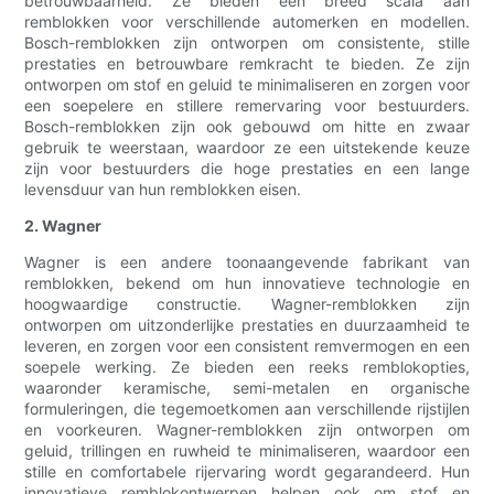
betrouwbaarheid. Ze bieden een breed scala aan
remblokken voor verschillende automerken en modellen.
Bosch-remblokken zijn ontworpen om consistente, stille
prestaties en betrouwbare remkracht te bieden. Ze zijn
ontworpen om stof en geluid te minimaliseren en zorgen voor
een soepelere en stillere remervaring voor bestuurders.
Bosch-remblokken zijn ook gebouwd om hitte en zwaar
gebruik te weerstaan, waardoor ze een uitstekende keuze
zijn voor bestuurders die hoge prestaties en een lange
levensduur van hun remblokken eisen.
2. Wagner
Wagner is een andere toonaangevende fabrikant van
remblokken, bekend om hun innovatieve technologie en
hoogwaardige constructie. Wagner-remblokken zijn
ontworpen om uitzonderlijke prestaties en duurzaamheid te
leveren, en zorgen voor een consistent remvermogen en een
soepele werking. Ze bieden een reeks remblokopties,
waaronder keramische, semi-metalen en organische
formuleringen, die tegemoetkomen aan verschillende rijstijlen
en voorkeuren. Wagner-remblokken zijn ontworpen om
geluid, trillingen en ruwheid te minimaliseren, waardoor een
stille en comfortabele rijervaring wordt gegarandeerd. Hun
innovatieve remblokontwerpen helpen ook om stof en