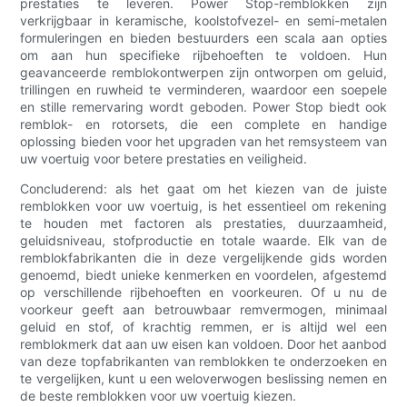
prestaties te leveren. Power Stop-remblokken zijn
verkrijgbaar in keramische, koolstofvezel- en semi-metalen
formuleringen en bieden bestuurders een scala aan opties
om aan hun specifieke rijbehoeften te voldoen. Hun
geavanceerde remblokontwerpen zijn ontworpen om geluid,
trillingen en ruwheid te verminderen, waardoor een soepele
en stille remervaring wordt geboden. Power Stop biedt ook
remblok- en rotorsets, die een complete en handige
oplossing bieden voor het upgraden van het remsysteem van
uw voertuig voor betere prestaties en veiligheid.
Concluderend: als het gaat om het kiezen van de juiste
remblokken voor uw voertuig, is het essentieel om rekening
te houden met factoren als prestaties, duurzaamheid,
geluidsniveau, stofproductie en totale waarde. Elk van de
remblokfabrikanten die in deze vergelijkende gids worden
genoemd, biedt unieke kenmerken en voordelen, afgestemd
op verschillende rijbehoeften en voorkeuren. Of u nu de
voorkeur geeft aan betrouwbaar remvermogen, minimaal
geluid en stof, of krachtig remmen, er is altijd wel een
remblokmerk dat aan uw eisen kan voldoen. Door het aanbod
van deze topfabrikanten van remblokken te onderzoeken en
te vergelijken, kunt u een weloverwogen beslissing nemen en
de beste remblokken voor uw voertuig kiezen.