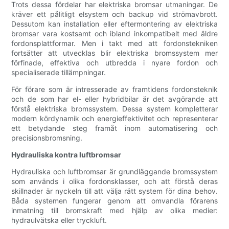
Trots dessa fördelar har elektriska bromsar utmaningar. De
kräver ett pålitligt elsystem och backup vid strömavbrott.
Dessutom kan installation eller eftermontering av elektriska
bromsar vara kostsamt och ibland inkompatibelt med äldre
fordonsplattformar. Men i takt med att fordonstekniken
fortsätter att utvecklas blir elektriska bromssystem mer
förfinade, effektiva och utbredda i nyare fordon och
specialiserade tillämpningar.
För förare som är intresserade av framtidens fordonsteknik
och de som har el- eller hybridbilar är det avgörande att
förstå elektriska bromssystem. Dessa system kompletterar
modern kördynamik och energieffektivitet och representerar
ett betydande steg framåt inom automatisering och
precisionsbromsning.
Hydrauliska kontra luftbromsar
Hydrauliska och luftbromsar är grundläggande bromssystem
som används i olika fordonsklasser, och att förstå deras
skillnader är nyckeln till att välja rätt system för dina behov.
Båda systemen fungerar genom att omvandla förarens
inmatning till bromskraft med hjälp av olika medier:
hydraulvätska eller tryckluft.