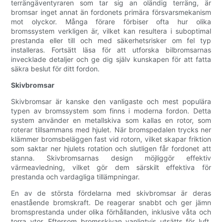
terrängäventyraren som tar sig an oländig terräng, är
bromsar inget annat än fordonets primära försvarsmekanism
mot olyckor. Många förare förbiser ofta hur olika
bromssystem verkligen är, vilket kan resultera i suboptimal
prestanda eller till och med säkerhetsrisker om fel typ
installeras. Fortsätt läsa för att utforska bilbromsarnas
invecklade detaljer och ge dig själv kunskapen för att fatta
säkra beslut för ditt fordon.
Skivbromsar
Skivbromsar är kanske den vanligaste och mest populära
typen av bromssystem som finns i moderna fordon. Detta
system använder en metallskiva som kallas en rotor, som
roterar tillsammans med hjulet. När bromspedalen trycks ner
klämmer bromsbeläggen fast vid rotorn, vilket skapar friktion
som saktar ner hjulets rotation och slutligen får fordonet att
stanna. Skivbromsarnas design möjliggör effektiv
värmeavledning, vilket gör dem särskilt effektiva för
prestanda och vardagliga tillämpningar.
En av de största fördelarna med skivbromsar är deras
enastående bromskraft. De reagerar snabbt och ger jämn
bromsprestanda under olika förhållanden, inklusive våta och
torra ytor. Eftersom bromsskivan vanligtvis utsätts för luft,