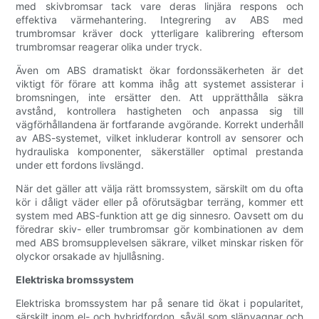
med skivbromsar tack vare deras linjära respons och
effektiva värmehantering. Integrering av ABS med
trumbromsar kräver dock ytterligare kalibrering eftersom
trumbromsar reagerar olika under tryck.
Även om ABS dramatiskt ökar fordonssäkerheten är det
viktigt för förare att komma ihåg att systemet assisterar i
bromsningen, inte ersätter den. Att upprätthålla säkra
avstånd, kontrollera hastigheten och anpassa sig till
vägförhållandena är fortfarande avgörande. Korrekt underhåll
av ABS-systemet, vilket inkluderar kontroll av sensorer och
hydrauliska komponenter, säkerställer optimal prestanda
under ett fordons livslängd.
När det gäller att välja rätt bromssystem, särskilt om du ofta
kör i dåligt väder eller på oförutsägbar terräng, kommer ett
system med ABS-funktion att ge dig sinnesro. Oavsett om du
föredrar skiv- eller trumbromsar gör kombinationen av dem
med ABS bromsupplevelsen säkrare, vilket minskar risken för
olyckor orsakade av hjullåsning.
Elektriska bromssystem
Elektriska bromssystem har på senare tid ökat i popularitet,
särskilt inom el- och hybridfordon, såväl som släpvagnar och