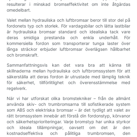
resulterar i minskad bromseffektivitet om inte åtgärdas
omedelbart.
Valet mellan hydrauliska och luftbromsar beror till stor del på
fordonets typ och storlek. För vardagsbilar och lätta lastbilar
är hydrauliska bromsar standard och idealiska tack vare
deras smidiga prestanda och enkla underhåll. För
kommersiella fordon som transporterar tunga laster över
långa sträckor erbjuder luftbromsar överlägsen hållbarhet
och bromskraft.
Sammanfattningsvis kan det vara bra att känna till
skillnaderna mellan hydrauliska och luftbromssystem för att
säkerställa att deras fordon är utrustade med lämplig teknik
för säkerhet, tillförlitlighet och överensstämmelse med
regelverk.
När vi har utforskat olika bromstekniker – från de allmänt
använda skiv- och trumbromsarna till sofistikerade system
som ABS och elektriska bromsar – är det tydligt att valet av
rätt bromssystem innebär att förstå din fordonstyp, körvanor
och säkerhetsprioriteringar. Varje bromstyp har unika styrkor
och ideala tillämpningar, oavsett om det är den
kostnadseffektiva och pålitliga trumbromsen, den