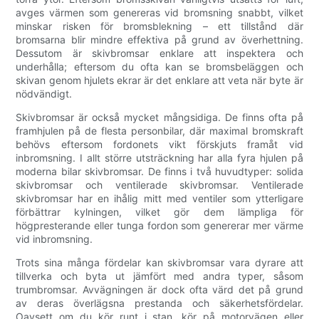
avges värmen som genereras vid bromsning snabbt, vilket
minskar risken för bromsblekning – ett tillstånd där
bromsarna blir mindre effektiva på grund av överhettning.
Dessutom är skivbromsar enklare att inspektera och
underhålla; eftersom du ofta kan se bromsbeläggen och
skivan genom hjulets ekrar är det enklare att veta när byte är
nödvändigt.
Skivbromsar är också mycket mångsidiga. De finns ofta på
framhjulen på de flesta personbilar, där maximal bromskraft
behövs eftersom fordonets vikt förskjuts framåt vid
inbromsning. I allt större utsträckning har alla fyra hjulen på
moderna bilar skivbromsar. De finns i två huvudtyper: solida
skivbromsar och ventilerade skivbromsar. Ventilerade
skivbromsar har en ihålig mitt med ventiler som ytterligare
förbättrar kylningen, vilket gör dem lämpliga för
högpresterande eller tunga fordon som genererar mer värme
vid inbromsning.
Trots sina många fördelar kan skivbromsar vara dyrare att
tillverka och byta ut jämfört med andra typer, såsom
trumbromsar. Avvägningen är dock ofta värd det på grund
av deras överlägsna prestanda och säkerhetsfördelar.
Oavsett om du kör runt i stan, kör på motorvägen eller