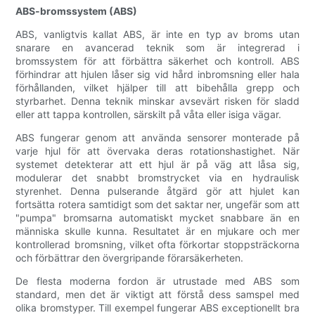
ABS-bromssystem (ABS)
ABS, vanligtvis kallat ABS, är inte en typ av broms utan
snarare en avancerad teknik som är integrerad i
bromssystem för att förbättra säkerhet och kontroll. ABS
förhindrar att hjulen låser sig vid hård inbromsning eller hala
förhållanden, vilket hjälper till att bibehålla grepp och
styrbarhet. Denna teknik minskar avsevärt risken för sladd
eller att tappa kontrollen, särskilt på våta eller isiga vägar.
ABS fungerar genom att använda sensorer monterade på
varje hjul för att övervaka deras rotationshastighet. När
systemet detekterar att ett hjul är på väg att låsa sig,
modulerar det snabbt bromstrycket via en hydraulisk
styrenhet. Denna pulserande åtgärd gör att hjulet kan
fortsätta rotera samtidigt som det saktar ner, ungefär som att
"pumpa" bromsarna automatiskt mycket snabbare än en
människa skulle kunna. Resultatet är en mjukare och mer
kontrollerad bromsning, vilket ofta förkortar stoppsträckorna
och förbättrar den övergripande förarsäkerheten.
De flesta moderna fordon är utrustade med ABS som
standard, men det är viktigt att förstå dess samspel med
olika bromstyper. Till exempel fungerar ABS exceptionellt bra