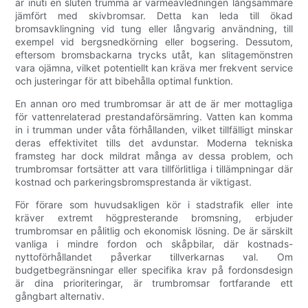
är inuti en sluten trumma är värmeavledningen långsammare
jämfört med skivbromsar. Detta kan leda till ökad
bromsavklingning vid tung eller långvarig användning, till
exempel vid bergsnedkörning eller bogsering. Dessutom,
eftersom bromsbackarna trycks utåt, kan slitagemönstren
vara ojämna, vilket potentiellt kan kräva mer frekvent service
och justeringar för att bibehålla optimal funktion.
En annan oro med trumbromsar är att de är mer mottagliga
för vattenrelaterad prestandaförsämring. Vatten kan komma
in i trumman under våta förhållanden, vilket tillfälligt minskar
deras effektivitet tills det avdunstar. Moderna tekniska
framsteg har dock mildrat många av dessa problem, och
trumbromsar fortsätter att vara tillförlitliga i tillämpningar där
kostnad och parkeringsbromsprestanda är viktigast.
För förare som huvudsakligen kör i stadstrafik eller inte
kräver extremt högpresterande bromsning, erbjuder
trumbromsar en pålitlig och ekonomisk lösning. De är särskilt
vanliga i mindre fordon och skåpbilar, där kostnads-
nyttoförhållandet påverkar tillverkarnas val. Om
budgetbegränsningar eller specifika krav på fordonsdesign
är dina prioriteringar, är trumbromsar fortfarande ett
gångbart alternativ.