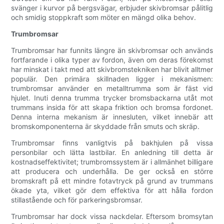
svänger i kurvor på bergsvägar, erbjuder skivbromsar pålitlig
och smidig stoppkraft som möter en mängd olika behov.
Trumbromsar
Trumbromsar har funnits längre än skivbromsar och används
fortfarande i olika typer av fordon, även om deras förekomst
har minskat i takt med att skivbromstekniken har blivit alltmer
populär. Den primära skillnaden ligger i mekanismen:
trumbromsar använder en metalltrumma som är fäst vid
hjulet. Inuti denna trumma trycker bromsbackarna utåt mot
trummans insida för att skapa friktion och bromsa fordonet.
Denna interna mekanism är innesluten, vilket innebär att
bromskomponenterna är skyddade från smuts och skräp.
Trumbromsar finns vanligtvis på bakhjulen på vissa
personbilar och lätta lastbilar. En anledning till detta är
kostnadseffektivitet; trumbromssystem är i allmänhet billigare
att producera och underhålla. De ger också en större
bromskraft på ett mindre fotavtryck på grund av trummans
ökade yta, vilket gör dem effektiva för att hålla fordon
stillastående och för parkeringsbromsar.
Trumbromsar har dock vissa nackdelar. Eftersom bromsytan