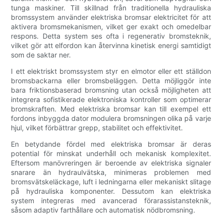
tunga maskiner. Till skillnad från traditionella hydrauliska
bromssystem använder elektriska bromsar elektricitet för att
aktivera bromsmekanismen, vilket ger exakt och omedelbar
respons. Detta system ses ofta i regenerativ bromsteknik,
vilket gör att elfordon kan återvinna kinetisk energi samtidigt
som de saktar ner.
I ett elektriskt bromssystem styr en elmotor eller ett ställdon
bromsbackarna eller bromsbeläggen. Detta möjliggör inte
bara friktionsbaserad bromsning utan också möjligheten att
integrera sofistikerade elektroniska kontroller som optimerar
bromskraften. Med elektriska bromsar kan till exempel ett
fordons inbyggda dator modulera bromsningen olika på varje
hjul, vilket förbättrar grepp, stabilitet och effektivitet.
En betydande fördel med elektriska bromsar är deras
potential för minskat underhåll och mekanisk komplexitet.
Eftersom manövreringen är beroende av elektriska signaler
snarare än hydraulvätska, minimeras problemen med
bromsvätskeläckage, luft i ledningarna eller mekaniskt slitage
på hydrauliska komponenter. Dessutom kan elektriska
system integreras med avancerad förarassistansteknik,
såsom adaptiv farthållare och automatisk nödbromsning.