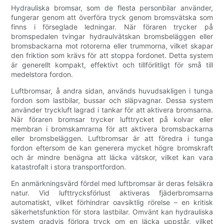
Hydrauliska bromsar, som de flesta personbilar använder,
fungerar genom att överföra tryck genom bromsvätska som
finns i förseglade ledningar. När föraren trycker på
bromspedalen tvingar hydraulvätskan bromsbeläggen eller
bromsbackarna mot rotorerna eller trummorna, vilket skapar
den friktion som krävs för att stoppa fordonet. Detta system
är generellt kompakt, effektivt och tillförlitligt för små till
medelstora fordon.
Luftbromsar, å andra sidan, används huvudsakligen i tunga
fordon som lastbilar, bussar och släpvagnar. Dessa system
använder tryckluft lagrad i tankar för att aktivera bromsarna.
När föraren bromsar trycker lufttrycket på kolvar eller
membran i bromskamrarna för att aktivera bromsbackarna
eller bromsbeläggen. Luftbromsar är att föredra i tunga
fordon eftersom de kan generera mycket högre bromskraft
och är mindre benägna att läcka vätskor, vilket kan vara
katastrofalt i stora transportfordon.
En anmärkningsvärd fördel med luftbromsar är deras felsäkra
natur. Vid lufttrycksförlust aktiveras fjäderbromsarna
automatiskt, vilket förhindrar oavsiktlig rörelse – en kritisk
säkerhetsfunktion för stora lastbilar. Omvänt kan hydrauliska
system gradvis förlora tryck om en läcka uppstår, vilket