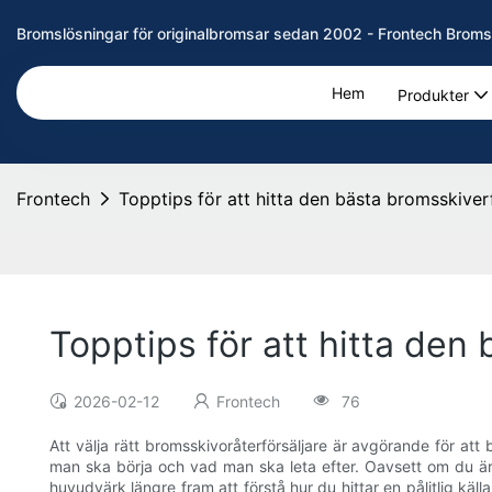
Bromslösningar för originalbromsar sedan 2002 - Frontech Broms
Hem
Produkter
Frontech
Topptips för att hitta den bästa bromsskiver
Topptips för att hitta den
2026-02-12
Frontech
76
Att välja rätt bromsskivoråterförsäljare är avgörande för a
man ska börja och vad man ska leta efter. Oavsett om du är e
huvudvärk längre fram att förstå hur du hittar en pålitlig käll