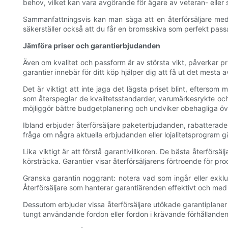
behov, vilket kan vara avgörande för ägare av veteran- eller 
Sammanfattningsvis kan man säga att en återförsäljare med et
säkerställer också att du får en bromsskiva som perfekt pass
Jämföra priser och garantierbjudanden
Även om kvalitet och passform är av största vikt, påverkar pri
garantier innebär för ditt köp hjälper dig att få ut det mesta a
Det är viktigt att inte jaga det lägsta priset blint, eftersom
som återspeglar de kvalitetsstandarder, varumärkesrykte och de
möjliggör bättre budgetplanering och undviker obehagliga öv
Ibland erbjuder återförsäljare paketerbjudanden, rabatterade
fråga om några aktuella erbjudanden eller lojalitetsprogram gä
Lika viktigt är att förstå garantivillkoren. De bästa återförsä
körsträcka. Garantier visar återförsäljarens förtroende för pr
Granska garantin noggrant: notera vad som ingår eller exklu
Återförsäljare som hanterar garantiärenden effektivt och med 
Dessutom erbjuder vissa återförsäljare utökade garantiplaner
tungt användande fordon eller fordon i krävande förhållanden