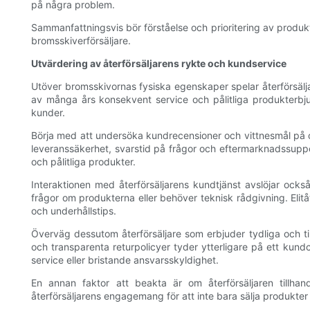
på några problem.
Sammanfattningsvis bör förståelse och prioritering av produktk
bromsskiverförsäljare.
Utvärdering av återförsäljarens rykte och kundservice
Utöver bromsskivornas fysiska egenskaper spelar återförsälja
av många års konsekvent service och pålitliga produkterbjuda
kunder.
Börja med att undersöka kundrecensioner och vittnesmål på o
leveranssäkerhet, svarstid på frågor och eftermarknadssupport
och pålitliga produkter.
Interaktionen med återförsäljarens kundtjänst avslöjar ock
frågor om produkterna eller behöver teknisk rådgivning. Elitåt
och underhållstips.
Överväg dessutom återförsäljare som erbjuder tydliga och ti
och transparenta returpolicyer tyder ytterligare på ett kundc
service eller bristande ansvarsskyldighet.
En annan faktor att beakta är om återförsäljaren tillhand
återförsäljarens engagemang för att inte bara sälja produkte