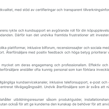
valitet, med stöd av certifieringar och transparent tillverkningsinfo
rens rykte och kundsupport en avgörande roll för din köpupplevelse.
nden. Därför kan det undvika framtida frustrationer att investera li
lika plattformar, inklusive bilforum, recensionssajter och sociala
. Återförsäljare med positiv feedback och höga betyg prioriterar van
så mycket om deras engagemang och professionalism. Effektiv och v
erförsäljare anställer ofta kunnig personal som kan förklara inveckl
llgängliga kundservicekanaler, inklusive telefonsupport, e-post och
entrerat tillvägagångssätt. Undvik återförsäljare som är svåra att 
ahåller utbildningsresurser såsom produktguider, installationshan
r utan också för att ge kunderna den kunskap de behöver för att anv