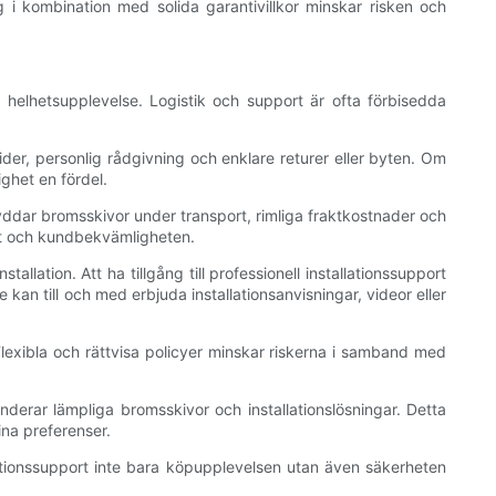
g i kombination med solida garantivillkor minskar risken och
 helhetsupplevelse. Logistik och support är ofta förbisedda
tider, personlig rådgivning och enklare returer eller byten. Om
ighet en fördel.
skyddar bromsskivor under transport, rimliga fraktkostnader och
det och kundbekvämligheten.
lation. Att ha tillgång till professionell installationssupport
kan till och med erbjuda installationsanvisningar, videor eller
 Flexibla och rättvisa policyer minskar riskerna i samband med
derar lämpliga bromsskivor och installationslösningar. Detta
ina preferenser.
llationssupport inte bara köpupplevelsen utan även säkerheten