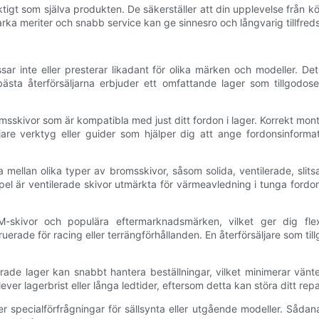
ktigt som själva produkten. De säkerställer att din upplevelse från köp
arka meriter och snabb service kan ge sinnesro och långvarig tillfreds
ar inte eller presterar likadant för olika märken och modeller. De
ästa återförsäljarna erbjuder ett omfattande lager som tillgodoser
omsskivor som är kompatibla med just ditt fordon i lager. Korrekt mo
rsäljare verktyg eller guider som hjälper dig att ange fordonsinform
 mellan olika typer av bromsskivor, såsom solida, ventilerade, slit
pel är ventilerade skivor utmärkta för värmeavledning i tunga fordo
kivor och populära eftermarknadsmärken, vilket ger dig flexib
ruerade för racing eller terrängförhållanden. En återförsäljare som 
terade lager kan snabbt hantera beställningar, vilket minimerar vänt
ver lagerbrist eller långa ledtider, eftersom detta kan störa ditt rep
ller specialförfrågningar för sällsynta eller utgående modeller. Såd