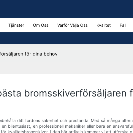
Tjänster
Om Oss
Varför Välja Oss
Kvalitet
Fall
försäljaren för dina behov
 bästa bromsskiverförsäljaren 
tt bibehålla ditt fordons säkerhet och prestanda. Med så många alte
n bilentusiast, en professionell mekaniker eller bara en ansvarsful
a för kvalitetsbromsskivor. I den här artikeln kommer vi att utforska 