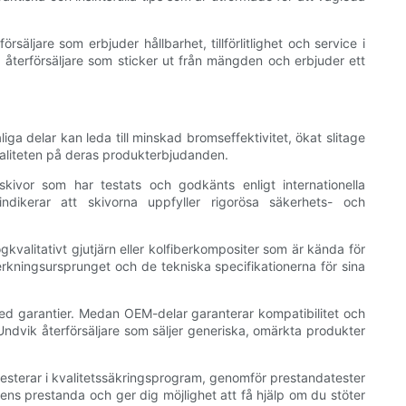
säljare som erbjuder hållbarhet, tillförlitlighet och service i
 återförsäljare som sticker ut från mängden och erbjuder ett
ga delar kan leda till minskad bromseffektivitet, ökat slitage
 kvaliteten på deras produkterbjudanden.
skivor som har testats och godkänts enligt internationella
r indikerar att skivorna uppfyller rigorösa säkerhets- och
kvalitativt gjutjärn eller kolfiberkompositer som är kända för
erkningsursprunget och de tekniska specifikationerna för sina
ed garantier. Medan OEM-delar garanterar kompatibilitet och
Undvik återförsäljare som säljer generiska, omärkta produkter
esterar i kvalitetssäkringsprogram, genomför prestandatester
ens prestanda och ger dig möjlighet att få hjälp om du stöter