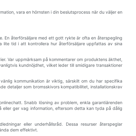
rmation, vara en hörnsten i din beslutsprocess när du väljer en
 En återförsäljare med ett gott rykte är ofta en återspegling
te tid i att kontrollera hur återförsäljare uppfattas av sina
 medier. Var uppmärksam på kommentarer om produktens äkthet,
ligtvis kundnöjdhet, vilket leder till smidigare transaktioner
änlig kommunikation är viktig, särskilt om du har specifika
ade detaljer som bromsskivors kompatibilitet, installationskrav
 onlinechatt. Snabb lösning av problem, enkla garantiärenden
nå eller ger vag information, eftersom detta kan tyda på dålig
dledningar eller underhållsråd. Dessa resurser återspeglar
ända dem effektivt.