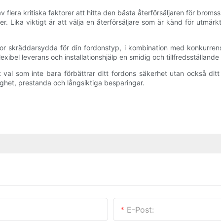
era kritiska faktorer att hitta den bästa återförsäljaren för bromsski
r. Lika viktigt är att välja en återförsäljare som är känd för utmärk
vor skräddarsydda för din fordonstyp, i kombination med konkurrensk
exibel leverans och installationshjälp en smidig och tillfredsställande
 val som inte bara förbättrar ditt fordons säkerhet utan också ditt 
lighet, prestanda och långsiktiga besparingar.
E-Post: