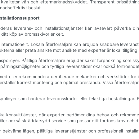
 kvalitetsnivån och eftermarknadsskyddet. Transparent prissättnin
tnadseffektivt beslut.
nstallationssupport
eras leverans- och installationstjänster kan avsevärt påverka din
 ditt köp av bromsskivor enkelt.
er internationellt. Lokala återförsäljare kan erbjuda snabbare leverans
kterna eller prata ansikte mot ansikte med experter är lokal tillgängl
eranspolicyer. Pålitliga återförsäljare erbjuder säker förpackning som 
r. Spårningsmöjligheter och tydliga leveranstider ökar också förtroen
d eller rekommendera certifierade mekaniker och verkstäder för instal
täller korrekt montering och optimal prestanda. Vissa återförsäljare 
policyer som hanterar leveransskador eller felaktiga beställningar.
fika konsulttjänster, där experter bedömer dina behov och rekommen
täller också skräddarsydd service som passar ditt fordons krav och d
 bekväma lägen, pålitliga leveranstjänster och professionell insta