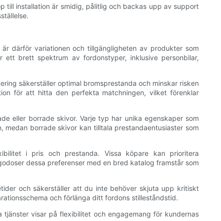
 till installation är smidig, pålitlig och backas upp av support
ställelse.
t är därför variationen och tillgängligheten av produkter som
 ett brett spektrum av fordonstyper, inklusive personbilar,
ntering säkerställer optimal bromsprestanda och minskar risken
ation för att hitta den perfekta matchningen, vilket förenklar
sade eller borrade skivor. Varje typ har unika egenskaper som
n, medan borrade skivor kan tilltala prestandaentusiaster som
ilitet i pris och prestanda. Vissa köpare kan prioritera
tillgodoser dessa preferenser med en bred katalog framstår som
etider och säkerställer att du inte behöver skjuta upp kritiskt
arationsschema och förlänga ditt fordons stilleståndstid.
ana tjänster visar på flexibilitet och engagemang för kundernas