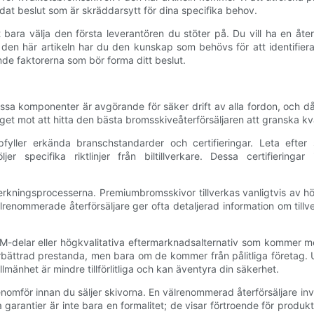
dat beslut som är skräddarsytt för dina specifika behov.
ara välja den första leverantören du stöter på. Du vill ha en återför
den här artikeln har du den kunskap som behövs för att identifiera
nde faktorerna som bör forma ditt beslut.
ssa komponenter är avgörande för säker drift av alla fordon, och dåli
 steget mot att hitta den bästa bromsskiveåterförsäljaren att granska
pfyller erkända branschstandarder och certifieringar. Leta efter 
jer specifika riktlinjer från biltillverkare. Dessa certifieringa
verkningsprocesserna. Premiumbromsskivor tillverkas vanligtvis av hög
renommerade återförsäljare ger ofta detaljerad information om tillv
EM-delar eller högkvalitativa eftermarknadsalternativ som kommer m
rbättrad prestanda, men bara om de kommer från pålitliga företag. 
lmänhet är mindre tillförlitliga och kan äventyra din säkerhet.
omför innan du säljer skivorna. En välrenommerad återförsäljare inv
arantier är inte bara en formalitet; de visar förtroende för produkt