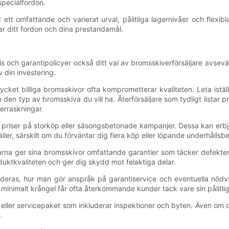
specialfordon.
t omfattande och varierat urval, pålitliga lagernivåer och flexibl
ar ditt fordon och dina prestandamål.
s och garantipolicyer också ditt val av bromsskiverförsäljare avsevärt
v din investering.
 mycket billiga bromsskivor ofta komprometterar kvaliteten. Leta istäl
n typ av bromsskiva du vill ha. Återförsäljare som tydligt listar prise
erraskningar.
 priser på storköp eller säsongsbetonade kampanjer. Dessa kan erbjud
ller, särskilt om du förväntar dig flera köp eller löpande underhållsb
ljarna ger sina bromsskivor omfattande garantier som täcker defekter, 
oduktkvaliteten och ger dig skydd mot felaktiga delar.
deras, hur man gör anspråk på garantiservice och eventuella nödvänd
minimalt krångel får ofta återkommande kunder tack vare sin pålitlig
 eller servicepaket som inkluderar inspektioner och byten. Även om d
.