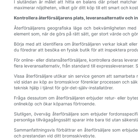
I slutändan är målet att hitta en balans där priset matchar
maximerar nöjdheten, vilket gör ditt köp till ett smart och kos
Kontrollera återförsäljarens plats, leveransalternativ och i
Återförsäljarens geografiska läge och bekvämligheten med d
element som, när de görs på rätt sätt, ger stort värde och gör
Börja med att identifiera om återförsäljaren verkar lokalt ell
du föredrar att besöka en fysisk butik för att inspektera produ
För online- eller distansåterförsäljare, kontrollera deras lev
flera leveransalternativ, från standard till expressleveranse
Vissa återförsäljare utökar sin service genom att samarbeta me
vid sidan av köp av bromsskivor förenklar processen och säkers
teknisk hjälp i tjänst för gör-det-själv-installatörer.
Fråga dessutom om återförsäljaren erbjuder retur- eller bytes
onlineköp och ökar köparnas förtroende.
Slutligen, överväg återförsäljare som erbjuder fordonsspeci
personliga tillvägagångssätt sparar inte bara tid utan säkers
Sammanfattningsvis förbättrar en återförsäljare som erbjuder
och prestandan vid ditt bromsskivebyte.