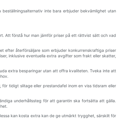
a beställningsalternativ inte bara erbjuder bekvämlighet utan
. Att förstå hur man jämför priser på ett rättvist sätt och vad
let efter återförsäljare som erbjuder konkurrenskraftiga priser
r, inklusive eventuella extra avgifter som frakt eller skatter,
a extra besparingar utan att offra kvaliteten. Tveka inte att
ehov.
för tidigt slitage eller prestandafel inom en viss tidsram eller
iga underhållssteg för att garantin ska fortsätta att gälla.
het.
essa kan kosta extra kan de ge utmärkt trygghet, särskilt för