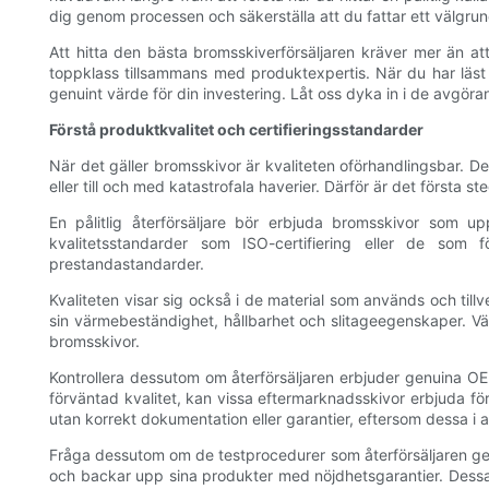
dig genom processen och säkerställa att du fattar ett välgrun
Att hitta den bästa bromsskiverförsäljaren kräver mer än att b
toppklass tillsammans med produktexpertis. När du har läst 
genuint värde för din investering. Låt oss dyka in i de avgöra
Förstå produktkvalitet och certifieringsstandarder
När det gäller bromsskivor är kvaliteten oförhandlingsbar. De
eller till och med katastrofala haverier. Därför är det första
En pålitlig återförsäljare bör erbjuda bromsskivor som up
kvalitetsstandarder som ISO-certifiering eller de som föl
prestandastandarder.
Kvaliteten visar sig också i de material som används och till
sin värmebeständighet, hållbarhet och slitageegenskaper. Väl
bromsskivor.
Kontrollera dessutom om återförsäljaren erbjuder genuina O
förväntad kvalitet, kan vissa eftermarknadsskivor erbjuda fö
utan korrekt dokumentation eller garantier, eftersom dessa i al
Fråga dessutom om de testprocedurer som återförsäljaren gen
och backar upp sina produkter med nöjdhetsgarantier. Dessa g