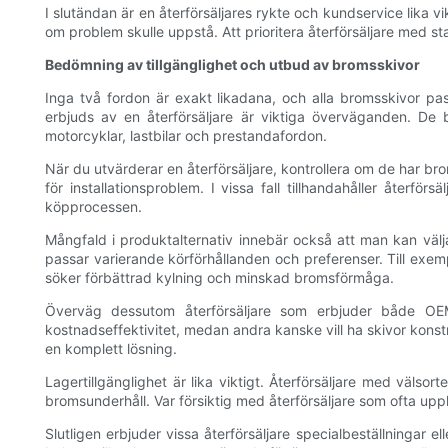
I slutändan är en återförsäljares rykte och kundservice lika vi
om problem skulle uppstå. Att prioritera återförsäljare med st
Bedömning av tillgänglighet och utbud av bromsskivor
Inga två fordon är exakt likadana, och alla bromsskivor pass
erbjuds av en återförsäljare är viktiga överväganden. De b
motorcyklar, lastbilar och prestandafordon.
När du utvärderar en återförsäljare, kontrollera om de har br
för installationsproblem. I vissa fall tillhandahåller återfö
köpprocessen.
Mångfald i produktalternativ innebär också att man kan välja
passar varierande körförhållanden och preferenser. Till exem
söker förbättrad kylning och minskad bromsförmåga.
Överväg dessutom återförsäljare som erbjuder både OEM-s
kostnadseffektivitet, medan andra kanske vill ha skivor konst
en komplett lösning.
Lagertillgänglighet är lika viktigt. Återförsäljare med välsor
bromsunderhåll. Var försiktig med återförsäljare som ofta upple
Slutligen erbjuder vissa återförsäljare specialbeställningar e