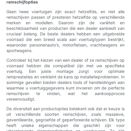
remschijfopties
Geen twee voertuigen zijn exact hetzelfde, en niet alle
remschijven passen of presteren hetzelfde op verschillende
merken en modellen. Daarom zijn de variëteit en
beschikbaarheid van producten die een dealer aanbiedt van
cruciaal belang. De beste dealers hebben een uitgebreide
voorraad die een breed scala aan voertuigtypen bestrijkt,
waaronder personenauto's, motorfietsen, vrachtwagens en
sportwagens.
Controleer bij het kiezen van een dealer of ze remschijven op
voorraad hebben die compatibel zijn met uw specifieke
voertuig. Een juiste montage zorgt voor optimale
remprestaties en verkleint de kans op installatieproblemen. In
sommige gevallen bieden dealers tools of handleidingen aan
waarmee u voertuiggegevens kunt invoeren om de perfecte
remschijven te vinden, wat het aankoopproces
vereenvoudigt.
De diversiteit aan productopties betekent ook dat er keuze is
uit verschillende soorten remschijven, zoals massieve,
geventileerde, gegroefde of geperforeerde schijven. Elk type
heeft unieke eigenschappen die geschikt zijn voor
uiteenlopende rijomstandigheden en voorkeuren. Zo zijn