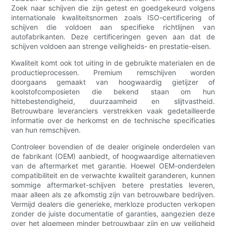
Zoek naar schijven die zijn getest en goedgekeurd volgens
internationale kwaliteitsnormen zoals ISO-certificering of
schijven die voldoen aan specifieke richtlijnen van
autofabrikanten. Deze certificeringen geven aan dat de
schijven voldoen aan strenge veiligheids- en prestatie-eisen.
Kwaliteit komt ook tot uiting in de gebruikte materialen en de
productieprocessen. Premium remschijven worden
doorgaans gemaakt van hoogwaardig gietijzer of
koolstofcomposieten die bekend staan ​​om hun
hittebestendigheid, duurzaamheid en slijtvastheid.
Betrouwbare leveranciers verstrekken vaak gedetailleerde
informatie over de herkomst en de technische specificaties
van hun remschijven.
Controleer bovendien of de dealer originele onderdelen van
de fabrikant (OEM) aanbiedt, of hoogwaardige alternatieven
van de aftermarket met garantie. Hoewel OEM-onderdelen
compatibiliteit en de verwachte kwaliteit garanderen, kunnen
sommige aftermarket-schijven betere prestaties leveren,
maar alleen als ze afkomstig zijn van betrouwbare bedrijven.
Vermijd dealers die generieke, merkloze producten verkopen
zonder de juiste documentatie of garanties, aangezien deze
over het algemeen minder betrouwbaar zijn en uw veiligheid