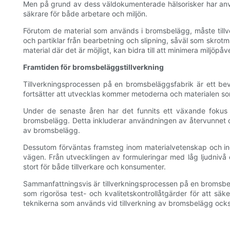
Men på grund av dess väldokumenterade hälsorisker har använd
säkrare för både arbetare och miljön.
Förutom de material som används i bromsbelägg, måste till
och partiklar från bearbetning och slipning, såväl som skrot
material där det är möjligt, kan bidra till att minimera miljö
Framtiden för bromsbeläggstillverkning
Tillverkningsprocessen på en bromsbeläggsfabrik är ett bev
fortsätter att utvecklas kommer metoderna och materialen so
Under de senaste åren har det funnits ett växande fokus på
bromsbelägg. Detta inkluderar användningen av återvunnet och
av bromsbelägg.
Dessutom förväntas framsteg inom materialvetenskap och ingen
vägen. Från utvecklingen av formuleringar med låg ljudnivå o
stort för både tillverkare och konsumenter.
Sammanfattningsvis är tillverkningsprocessen på en bromsbel
som rigorösa test- och kvalitetskontrollåtgärder för att sä
teknikerna som används vid tillverkning av bromsbelägg också