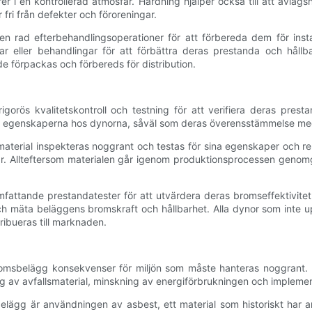
er i en kontrollerad atmosfär. Härdning hjälper också till att avläg
r fri från defekter och föroreningar.
rad efterbehandlingsoperationer för att förbereda dem för install
ar eller behandlingar för att förbättra deras prestanda och håll
de förpackas och förbereds för distribution.
orös kvalitetskontroll och testning för att verifiera deras prest
 egenskaperna hos dynorna, såväl som deras överensstämmelse med i
aterial inspekteras noggrant och testas för sina egenskaper och renh
 Allteftersom materialen går igenom produktionsprocessen genomgår 
fattande prestandatester för att utvärdera deras bromseffektivitet,
h mäta beläggens bromskraft och hållbarhet. Alla dynor som inte up
tribueras till marknaden.
omsbelägg konsekvenser för miljön som måste hanteras noggrant. U
ing av avfallsmaterial, minskning av energiförbrukningen och impleme
belägg är användningen av asbest, ett material som historiskt har