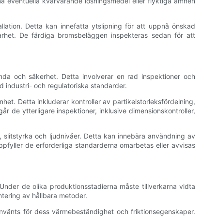
sna eventuella kvarvarande lösningsmedel eller flyktiga ämnen
ation. Detta kan innefatta ytslipning för att uppnå önskad
barhet. De färdiga bromsbeläggen inspekteras sedan för att
anda och säkerhet. Detta involverar en rad inspektioner och
ndustri- och regulatoriska standarder.
et. Detta inkluderar kontroller av partikelstorleksfördelning,
de ytterligare inspektioner, inklusive dimensionskontroller,
 slitstyrka och ljudnivåer. Detta kan innebära användning av
pfyller de erforderliga standarderna omarbetas eller avvisas
nder de olika produktionsstadierna måste tillverkarna vidta
ntering av hållbara metoder.
 använts för dess värmebeständighet och friktionsegenskaper.