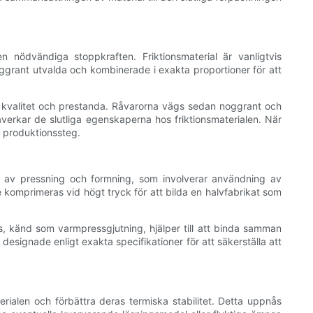
 nödvändiga stoppkraften. Friktionsmaterial är vanligtvis
ggrant utvalda och kombinerade i exakta proportioner för att
t kvalitet och prestanda. Råvarorna vägs sedan noggrant och
verkar de slutliga egenskaperna hos friktionsmaterialen. När
a produktionssteg.
ss av pressning och formning, som involverar användning av
e komprimeras vid högt tryck för att bilda en halvfabrikat som
, känd som varmpressgjutning, hjälper till att binda samman
signade enligt exakta specifikationer för att säkerställa att
rialen och förbättra deras termiska stabilitet. Detta uppnås