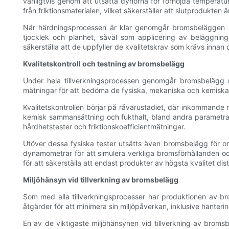
vanligtvis genom att utsätta dynorna för förhöjda temperatur
från friktionsmaterialen, vilket säkerställer att slutprodukten ä
När härdningsprocessen är klar genomgår bromsbeläggen en 
tjocklek och planhet, såväl som applicering av beläggning
säkerställa att de uppfyller de kvalitetskrav som krävs innan 
Kvalitetskontroll och testning av bromsbelägg
Under hela tillverkningsprocessen genomgår bromsbelägg rig
mätningar för att bedöma de fysiska, mekaniska och kemiska
Kvalitetskontrollen börjar på råvarustadiet, där inkommande m
kemisk sammansättning och fukthalt, bland andra parametrar.
hårdhetstester och friktionskoefficientmätningar.
Utöver dessa fysiska tester utsätts även bromsbelägg för om
dynamometrar för att simulera verkliga bromsförhållanden oc
för att säkerställa att endast produkter av högsta kvalitet dis
Miljöhänsyn vid tillverkning av bromsbelägg
Som med alla tillverkningsprocesser har produktionen av br
åtgärder för att minimera sin miljöpåverkan, inklusive hanter
En av de viktigaste miljöhänsynen vid tillverkning av broms