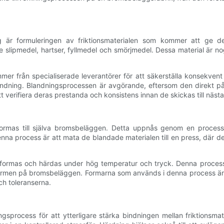
g är formuleringen av friktionsmaterialen som kommer att ge den
 slipmedel, hartser, fyllmedel och smörjmedel. Dessa material är no
mer från specialiserade leverantörer för att säkerställa konsekven
andning. Blandningsprocessen är avgörande, eftersom den direkt på
t verifiera deras prestanda och konsistens innan de skickas till näst
t formas till själva bromsbeläggen. Detta uppnås genom en proce
enna process är att mata de blandade materialen till en press, där d
 formas och härdas under hög temperatur och tryck. Denna process
ormen på bromsbeläggen. Formarna som används i denna process är de
ch toleranserna.
sprocess för att ytterligare stärka bindningen mellan friktionsmate