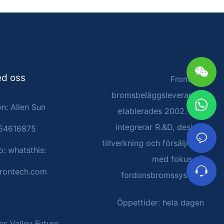
ed oss
Frontech
bromsbeläggsleverantör
n: Allen Sun
etablerades 2002. Den
integrerar R.&D, design,
054616875
tillverkning och försäljning,
o: whatsthis:
med fokus på
rontech.com
fordonsbromssystem
Öppettider: hela dagen
cs Valley Future