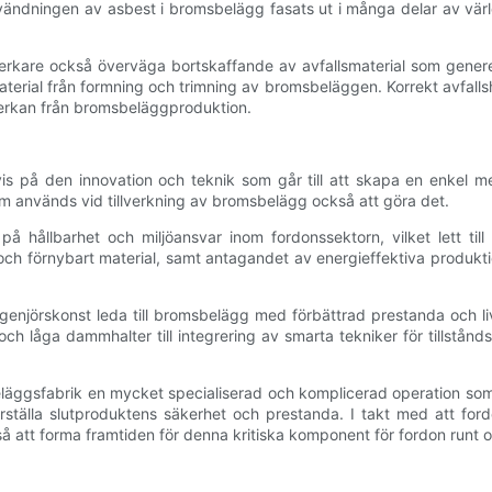
ningen av asbest i bromsbelägg fasats ut i många delar av världen 
verkare också överväga bortskaffande av avfallsmaterial som gene
material från formning och trimning av bromsbeläggen. Korrekt avfa
påverkan från bromsbeläggproduktion.
is på den innovation och teknik som går till att skapa en enkel m
m används vid tillverkning av bromsbelägg också att göra det.
 hållbarhet och miljöansvar inom fordonssektorn, vilket lett till 
 förnybart material, samt antagandet av energieffektiva produktion
jörskonst leda till bromsbelägg med förbättrad prestanda och livslän
ch låga dammhalter till integrering av smarta tekniker för tillstånd
äggsfabrik en mycket specialiserad och komplicerad operation som 
kerställa slutproduktens säkerhet och prestanda. I takt med att fo
 att forma framtiden för denna kritiska komponent för fordon runt o