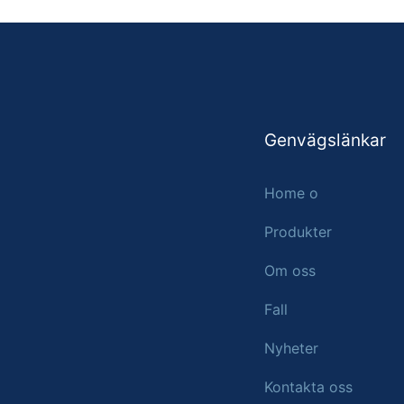
Genvägslänkar
Home o
Produkter
Om oss
Fall
Nyheter
Kontakta oss