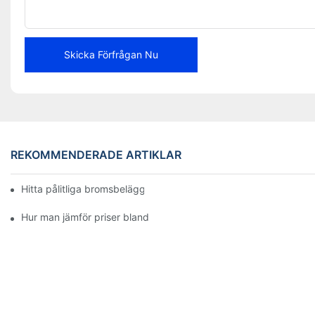
Skicka Förfrågan Nu
REKOMMENDERADE ARTIKLAR
Hitta pålitliga bromsbeläggsdistributörer för ditt företag
Hur man jämför priser bland bromsbeläggshandlare