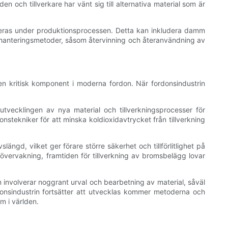
och tillverkare har vänt sig till alternativa material som är
reras under produktionsprocessen. Detta kan inkludera damm
llshanteringsmetoder, såsom återvinning och återanvändning av
en kritisk komponent i moderna fordon. När fordonsindustrin
utvecklingen av nya material och tillverkningsprocesser för
stekniker för att minska koldioxidavtrycket från tillverkning
gd, vilket ger förare större säkerhet och tillförlitlighet på
sövervakning, framtiden för tillverkning av bromsbelägg lovar
involverar noggrant urval och bearbetning av material, såväl
rdonsindustrin fortsätter att utvecklas kommer metoderna och
m i världen.