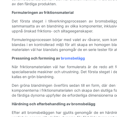
av den färdiga produkten.
Formuleringen av friktionsmaterial
Det första steget i tillverkningsprocessen av bromsbeläg
sammansatta av en blandning av olika komponenter, inklusive
uppnå önskad friktions- och slitageegenskaper.
Formuleringsprocessen börjar med valet av råvaror, som kom
blandas i en kontrollerad miljö för att skapa en homogen bl
materialen väl har blandats genomgår de en serie tester för at
Pressning och formning av
bromsbelägg
När friktionsmaterialen väl har formulerats är de redo at
specialiserade maskiner och utrustning. Det första steget i d
kallas en grön blandning.
Den gröna blandningen överförs sedan till en form, där den
komponenterna i friktionsmaterialen och skapa den slutliga f
de färdiga dynorna uppfyller de erforderliga dimensionerna o
Härdning och efterbehandling av bromsbelägg
Efter att bromsbeläggen har gjutits genomgår de en härdning