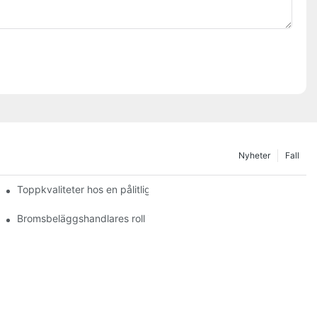
Nyheter
Fall
Toppkvaliteter hos en pålitlig bromsbeläggsåterförsäljare
g
Bromsbeläggshandlares roll i fordonsunderhåll