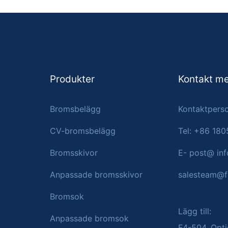
Produkter
Kontakt m
Bromsbelägg
Kontaktperso
CV-bromsbelägg
Tel: +86 18
Bromsskivor
E- post@ inf
Anpassade bromsskivor
salesteam@f
Bromsok
Lägg till:
Anpassade bromsok
F4-504, Opti