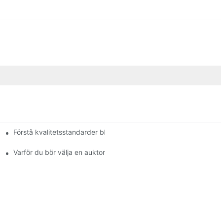
Förstå kvalitetsstandarder bland bromsbeläggstillverkare
Varför du bör välja en auktoriserad återförsäljare av bromsbeläg