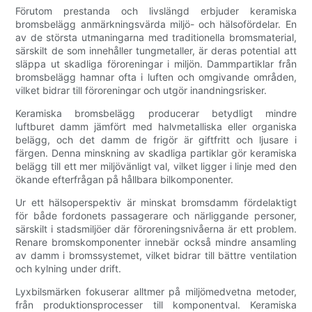
Förutom prestanda och livslängd erbjuder keramiska
bromsbelägg anmärkningsvärda miljö- och hälsofördelar. En
av de största utmaningarna med traditionella bromsmaterial,
särskilt de som innehåller tungmetaller, är deras potential att
släppa ut skadliga föroreningar i miljön. Dammpartiklar från
bromsbelägg hamnar ofta i luften och omgivande områden,
vilket bidrar till föroreningar och utgör inandningsrisker.
Keramiska bromsbelägg producerar betydligt mindre
luftburet damm jämfört med halvmetalliska eller organiska
belägg, och det damm de frigör är giftfritt och ljusare i
färgen. Denna minskning av skadliga partiklar gör keramiska
belägg till ett mer miljövänligt val, vilket ligger i linje med den
ökande efterfrågan på hållbara bilkomponenter.
Ur ett hälsoperspektiv är minskat bromsdamm fördelaktigt
för både fordonets passagerare och närliggande personer,
särskilt i stadsmiljöer där föroreningsnivåerna är ett problem.
Renare bromskomponenter innebär också mindre ansamling
av damm i bromssystemet, vilket bidrar till bättre ventilation
och kylning under drift.
Lyxbilsmärken fokuserar alltmer på miljömedvetna metoder,
från produktionsprocesser till komponentval. Keramiska