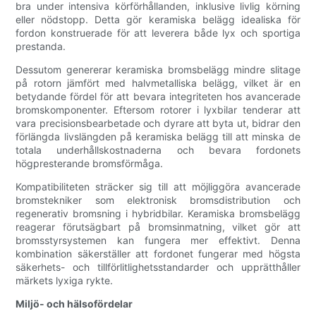
bra under intensiva körförhållanden, inklusive livlig körning
eller nödstopp. Detta gör keramiska belägg idealiska för
fordon konstruerade för att leverera både lyx och sportiga
prestanda.
Dessutom genererar keramiska bromsbelägg mindre slitage
på rotorn jämfört med halvmetalliska belägg, vilket är en
betydande fördel för att bevara integriteten hos avancerade
bromskomponenter. Eftersom rotorer i lyxbilar tenderar att
vara precisionsbearbetade och dyrare att byta ut, bidrar den
förlängda livslängden på keramiska belägg till att minska de
totala underhållskostnaderna och bevara fordonets
högpresterande bromsförmåga.
Kompatibiliteten sträcker sig till att möjliggöra avancerade
bromstekniker som elektronisk bromsdistribution och
regenerativ bromsning i hybridbilar. Keramiska bromsbelägg
reagerar förutsägbart på bromsinmatning, vilket gör att
bromsstyrsystemen kan fungera mer effektivt. Denna
kombination säkerställer att fordonet fungerar med högsta
säkerhets- och tillförlitlighetsstandarder och upprätthåller
märkets lyxiga rykte.
Miljö- och hälsofördelar