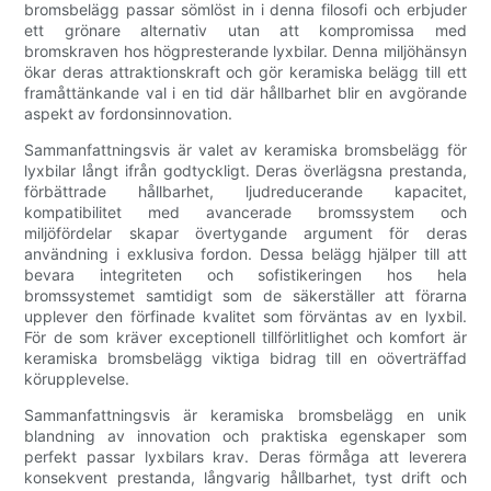
bromsbelägg passar sömlöst in i denna filosofi och erbjuder
ett grönare alternativ utan att kompromissa med
bromskraven hos högpresterande lyxbilar. Denna miljöhänsyn
ökar deras attraktionskraft och gör keramiska belägg till ett
framåttänkande val i en tid där hållbarhet blir en avgörande
aspekt av fordonsinnovation.
Sammanfattningsvis är valet av keramiska bromsbelägg för
lyxbilar långt ifrån godtyckligt. Deras överlägsna prestanda,
förbättrade hållbarhet, ljudreducerande kapacitet,
kompatibilitet med avancerade bromssystem och
miljöfördelar skapar övertygande argument för deras
användning i exklusiva fordon. Dessa belägg hjälper till att
bevara integriteten och sofistikeringen hos hela
bromssystemet samtidigt som de säkerställer att förarna
upplever den förfinade kvalitet som förväntas av en lyxbil.
För de som kräver exceptionell tillförlitlighet och komfort är
keramiska bromsbelägg viktiga bidrag till en oöverträffad
körupplevelse.
Sammanfattningsvis är keramiska bromsbelägg en unik
blandning av innovation och praktiska egenskaper som
perfekt passar lyxbilars krav. Deras förmåga att leverera
konsekvent prestanda, långvarig hållbarhet, tyst drift och