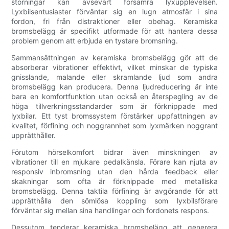
störningar kan avsevärt försämra lyxupplevelsen.
Lyxbilsentusiaster förväntar sig en lugn atmosfär i sina
fordon, fri från distraktioner eller obehag. Keramiska
bromsbelägg är specifikt utformade för att hantera dessa
problem genom att erbjuda en tystare bromsning.
Sammansättningen av keramiska bromsbelägg gör att de
absorberar vibrationer effektivt, vilket minskar de typiska
gnisslande, malande eller skramlande ljud som andra
bromsbelägg kan producera. Denna ljudreducering är inte
bara en komfortfunktion utan också en återspegling av de
höga tillverkningsstandarder som är förknippade med
lyxbilar. Ett tyst bromssystem förstärker uppfattningen av
kvalitet, förfining och noggrannhet som lyxmärken noggrant
upprätthåller.
Förutom hörselkomfort bidrar även minskningen av
vibrationer till en mjukare pedalkänsla. Förare kan njuta av
responsiv inbromsning utan den hårda feedback eller
skakningar som ofta är förknippade med metalliska
bromsbelägg. Denna taktila förfining är avgörande för att
upprätthålla den sömlösa koppling som lyxbilsförare
förväntar sig mellan sina handlingar och fordonets respons.
Dessutom tenderar keramiska bromsbelägg att generera