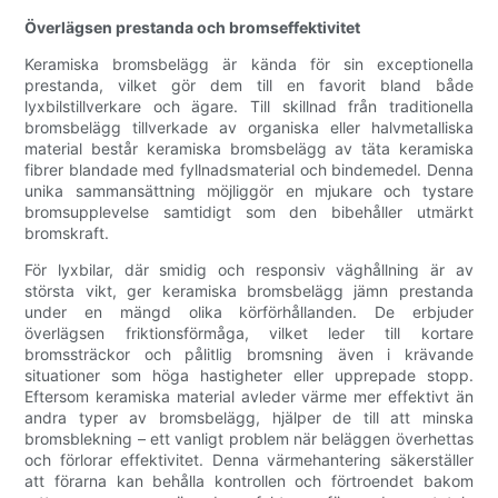
Överlägsen prestanda och bromseffektivitet
Keramiska bromsbelägg är kända för sin exceptionella
prestanda, vilket gör dem till en favorit bland både
lyxbilstillverkare och ägare. Till skillnad från traditionella
bromsbelägg tillverkade av organiska eller halvmetalliska
material består keramiska bromsbelägg av täta keramiska
fibrer blandade med fyllnadsmaterial och bindemedel. Denna
unika sammansättning möjliggör en mjukare och tystare
bromsupplevelse samtidigt som den bibehåller utmärkt
bromskraft.
För lyxbilar, där smidig och responsiv väghållning är av
största vikt, ger keramiska bromsbelägg jämn prestanda
under en mängd olika körförhållanden. De erbjuder
överlägsen friktionsförmåga, vilket leder till kortare
bromssträckor och pålitlig bromsning även i krävande
situationer som höga hastigheter eller upprepade stopp.
Eftersom keramiska material avleder värme mer effektivt än
andra typer av bromsbelägg, hjälper de till att minska
bromsblekning – ett vanligt problem när beläggen överhettas
och förlorar effektivitet. Denna värmehantering säkerställer
att förarna kan behålla kontrollen och förtroendet bakom