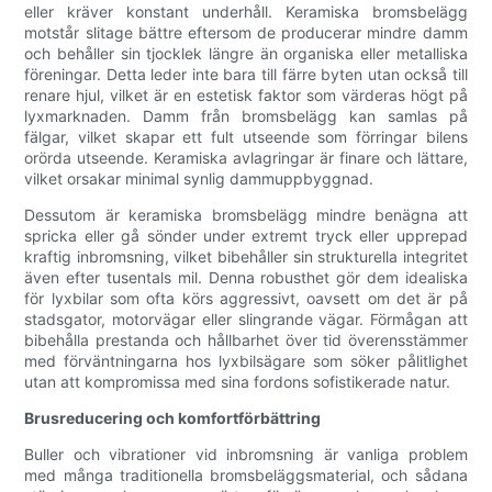
eller kräver konstant underhåll. Keramiska bromsbelägg
motstår slitage bättre eftersom de producerar mindre damm
och behåller sin tjocklek längre än organiska eller metalliska
föreningar. Detta leder inte bara till färre byten utan också till
renare hjul, vilket är en estetisk faktor som värderas högt på
lyxmarknaden. Damm från bromsbelägg kan samlas på
fälgar, vilket skapar ett fult utseende som förringar bilens
orörda utseende. Keramiska avlagringar är finare och lättare,
vilket orsakar minimal synlig dammuppbyggnad.
Dessutom är keramiska bromsbelägg mindre benägna att
spricka eller gå sönder under extremt tryck eller upprepad
kraftig inbromsning, vilket bibehåller sin strukturella integritet
även efter tusentals mil. Denna robusthet gör dem idealiska
för lyxbilar som ofta körs aggressivt, oavsett om det är på
stadsgator, motorvägar eller slingrande vägar. Förmågan att
bibehålla prestanda och hållbarhet över tid överensstämmer
med förväntningarna hos lyxbilsägare som söker pålitlighet
utan att kompromissa med sina fordons sofistikerade natur.
Brusreducering och komfortförbättring
Buller och vibrationer vid inbromsning är vanliga problem
med många traditionella bromsbeläggsmaterial, och sådana