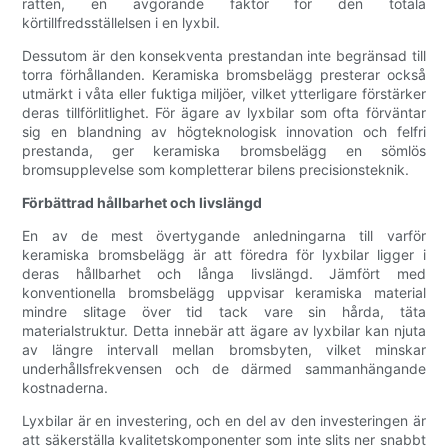
ratten, en avgörande faktor för den totala
körtillfredsställelsen i en lyxbil.
Dessutom är den konsekventa prestandan inte begränsad till
torra förhållanden. Keramiska bromsbelägg presterar också
utmärkt i våta eller fuktiga miljöer, vilket ytterligare förstärker
deras tillförlitlighet. För ägare av lyxbilar som ofta förväntar
sig en blandning av högteknologisk innovation och felfri
prestanda, ger keramiska bromsbelägg en sömlös
bromsupplevelse som kompletterar bilens precisionsteknik.
Förbättrad hållbarhet och livslängd
En av de mest övertygande anledningarna till varför
keramiska bromsbelägg är att föredra för lyxbilar ligger i
deras hållbarhet och långa livslängd. Jämfört med
konventionella bromsbelägg uppvisar keramiska material
mindre slitage över tid tack vare sin hårda, täta
materialstruktur. Detta innebär att ägare av lyxbilar kan njuta
av längre intervall mellan bromsbyten, vilket minskar
underhållsfrekvensen och de därmed sammanhängande
kostnaderna.
Lyxbilar är en investering, och en del av den investeringen är
att säkerställa kvalitetskomponenter som inte slits ner snabbt