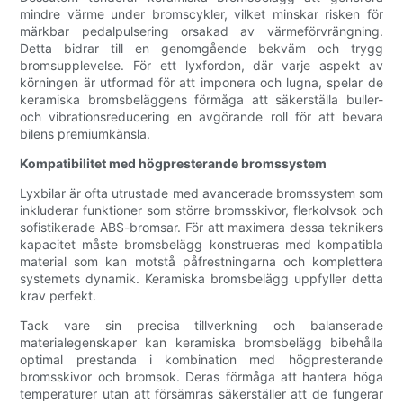
mindre värme under bromscykler, vilket minskar risken för
märkbar pedalpulsering orsakad av värmeförvrängning.
Detta bidrar till en genomgående bekväm och trygg
bromsupplevelse. För ett lyxfordon, där varje aspekt av
körningen är utformad för att imponera och lugna, spelar de
keramiska bromsbeläggens förmåga att säkerställa buller-
och vibrationsreducering en avgörande roll för att bevara
bilens premiumkänsla.
Kompatibilitet med högpresterande bromssystem
Lyxbilar är ofta utrustade med avancerade bromssystem som
inkluderar funktioner som större bromsskivor, flerkolvsok och
sofistikerade ABS-bromsar. För att maximera dessa teknikers
kapacitet måste bromsbelägg konstrueras med kompatibla
material som kan motstå påfrestningarna och komplettera
systemets dynamik. Keramiska bromsbelägg uppfyller detta
krav perfekt.
Tack vare sin precisa tillverkning och balanserade
materialegenskaper kan keramiska bromsbelägg bibehålla
optimal prestanda i kombination med högpresterande
bromsskivor och bromsok. Deras förmåga att hantera höga
temperaturer utan att försämras säkerställer att de fungerar