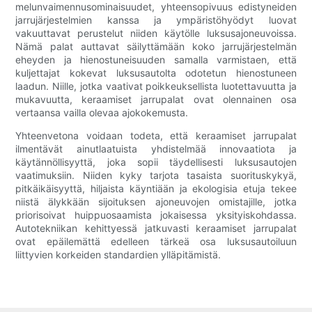
melunvaimennusominaisuudet, yhteensopivuus edistyneiden
jarrujärjestelmien kanssa ja ympäristöhyödyt luovat
vakuuttavat perustelut niiden käytölle luksusajoneuvoissa.
Nämä palat auttavat säilyttämään koko jarrujärjestelmän
eheyden ja hienostuneisuuden samalla varmistaen, että
kuljettajat kokevat luksusautolta odotetun hienostuneen
laadun. Niille, jotka vaativat poikkeuksellista luotettavuutta ja
mukavuutta, keraamiset jarrupalat ovat olennainen osa
vertaansa vailla olevaa ajokokemusta.
Yhteenvetona voidaan todeta, että keraamiset jarrupalat
ilmentävät ainutlaatuista yhdistelmää innovaatiota ja
käytännöllisyyttä, joka sopii täydellisesti luksusautojen
vaatimuksiin. Niiden kyky tarjota tasaista suorituskykyä,
pitkäikäisyyttä, hiljaista käyntiään ja ekologisia etuja tekee
niistä älykkään sijoituksen ajoneuvojen omistajille, jotka
priorisoivat huippuosaamista jokaisessa yksityiskohdassa.
Autotekniikan kehittyessä jatkuvasti keraamiset jarrupalat
ovat epäilemättä edelleen tärkeä osa luksusautoiluun
liittyvien korkeiden standardien ylläpitämistä.