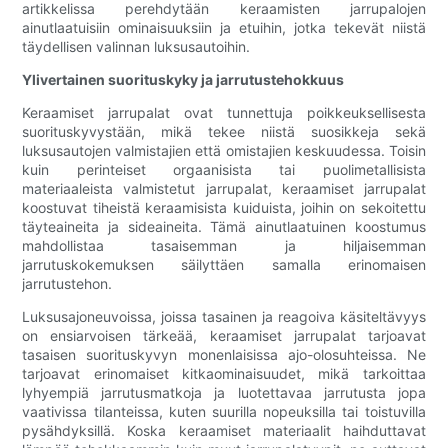
artikkelissa perehdytään keraamisten jarrupalojen
ainutlaatuisiin ominaisuuksiin ja etuihin, jotka tekevät niistä
täydellisen valinnan luksusautoihin.
Ylivertainen suorituskyky ja jarrutustehokkuus
Keraamiset jarrupalat ovat tunnettuja poikkeuksellisesta
suorituskyvystään, mikä tekee niistä suosikkeja sekä
luksusautojen valmistajien että omistajien keskuudessa. Toisin
kuin perinteiset orgaanisista tai puolimetallisista
materiaaleista valmistetut jarrupalat, keraamiset jarrupalat
koostuvat tiheistä keraamisista kuiduista, joihin on sekoitettu
täyteaineita ja sideaineita. Tämä ainutlaatuinen koostumus
mahdollistaa tasaisemman ja hiljaisemman
jarrutuskokemuksen säilyttäen samalla erinomaisen
jarrutustehon.
Luksusajoneuvoissa, joissa tasainen ja reagoiva käsiteltävyys
on ensiarvoisen tärkeää, keraamiset jarrupalat tarjoavat
tasaisen suorituskyvyn monenlaisissa ajo-olosuhteissa. Ne
tarjoavat erinomaiset kitkaominaisuudet, mikä tarkoittaa
lyhyempiä jarrutusmatkoja ja luotettavaa jarrutusta jopa
vaativissa tilanteissa, kuten suurilla nopeuksilla tai toistuvilla
pysähdyksillä. Koska keraamiset materiaalit haihduttavat