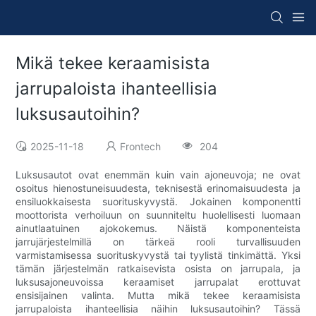
Mikä tekee keraamisista
jarrupaloista ihanteellisia
luksusautoihin?
2025-11-18
Frontech
204
Luksusautot ovat enemmän kuin vain ajoneuvoja; ne ovat
osoitus hienostuneisuudesta, teknisestä erinomaisuudesta ja
ensiluokkaisesta suorituskyvystä. Jokainen komponentti
moottorista verhoiluun on suunniteltu huolellisesti luomaan
ainutlaatuinen ajokokemus. Näistä komponenteista
jarrujärjestelmillä on tärkeä rooli turvallisuuden
varmistamisessa suorituskyvystä tai tyylistä tinkimättä. Yksi
tämän järjestelmän ratkaisevista osista on jarrupala, ja
luksusajoneuvoissa keraamiset jarrupalat erottuvat
ensisijainen valinta. Mutta mikä tekee keraamisista
jarrupaloista ihanteellisia näihin luksusautoihin? Tässä