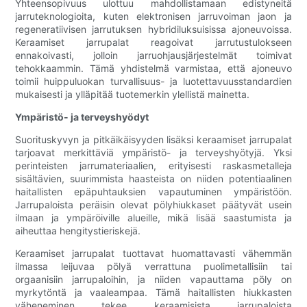
Yhteensopivuus ulottuu mahdollistamaan edistyneitä
jarruteknologioita, kuten elektronisen jarruvoiman jaon ja
regeneratiivisen jarrutuksen hybridiluksuisissa ajoneuvoissa.
Keraamiset jarrupalat reagoivat jarrutustulokseen
ennakoivasti, jolloin jarruohjausjärjestelmät toimivat
tehokkaammin. Tämä yhdistelmä varmistaa, että ajoneuvo
toimii huippuluokan turvallisuus- ja luotettavuusstandardien
mukaisesti ja ylläpitää tuotemerkin ylellistä mainetta.
Ympäristö- ja terveyshyödyt
Suorituskyvyn ja pitkäikäisyyden lisäksi keraamiset jarrupalat
tarjoavat merkittäviä ympäristö- ja terveyshyötyjä. Yksi
perinteisten jarrumateriaalien, erityisesti raskasmetalleja
sisältävien, suurimmista haasteista on niiden potentiaalinen
haitallisten epäpuhtauksien vapautuminen ympäristöön.
Jarrupaloista peräisin olevat pölyhiukkaset päätyvät usein
ilmaan ja ympäröiville alueille, mikä lisää saastumista ja
aiheuttaa hengitystieriskejä.
Keraamiset jarrupalat tuottavat huomattavasti vähemmän
ilmassa leijuvaa pölyä verrattuna puolimetallisiin tai
orgaanisiin jarrupaloihin, ja niiden vapauttama pöly on
myrkytöntä ja vaaleampaa. Tämä haitallisten hiukkasten
väheneminen tekee keraamisista jarrupaloista