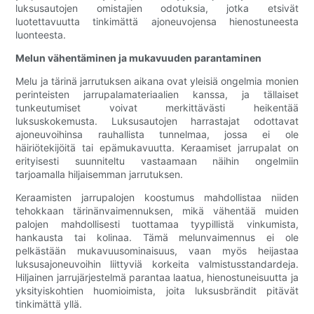
luksusautojen omistajien odotuksia, jotka etsivät
luotettavuutta tinkimättä ajoneuvojensa hienostuneesta
luonteesta.
Melun vähentäminen ja mukavuuden parantaminen
Melu ja tärinä jarrutuksen aikana ovat yleisiä ongelmia monien
perinteisten jarrupalamateriaalien kanssa, ja tällaiset
tunkeutumiset voivat merkittävästi heikentää
luksuskokemusta. Luksusautojen harrastajat odottavat
ajoneuvoihinsa rauhallista tunnelmaa, jossa ei ole
häiriötekijöitä tai epämukavuutta. Keraamiset jarrupalat on
erityisesti suunniteltu vastaamaan näihin ongelmiin
tarjoamalla hiljaisemman jarrutuksen.
Keraamisten jarrupalojen koostumus mahdollistaa niiden
tehokkaan tärinänvaimennuksen, mikä vähentää muiden
palojen mahdollisesti tuottamaa tyypillistä vinkumista,
hankausta tai kolinaa. Tämä melunvaimennus ei ole
pelkästään mukavuusominaisuus, vaan myös heijastaa
luksusajoneuvoihin liittyviä korkeita valmistusstandardeja.
Hiljainen jarrujärjestelmä parantaa laatua, hienostuneisuutta ja
yksityiskohtien huomioimista, joita luksusbrändit pitävät
tinkimättä yllä.