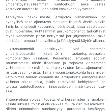
ympäristöystävällisemmän vaihtoehdon, mikä vastaa
kestävien autoteollisuuden osien kasvavaan kysyntään.
Terveyden näkökulmasta jarrupölyn väheneminen on
hyödyllistä sekä ajoneuvon matkustajille että lähellä oleville
ihmisille, erityisesti kaupunkiympäristössä, jossa saastetasot
ovat huolenaihe. Puhtaammat jarrukomponentit tarkoittavat
myös vähemmän pölyn kertymistä jarrujärjestelmään, mikä
edistää parempaa ilmanvaihtoa ja jäähdytystä käytön aikana.
Luksusautomerkit keskittyvät yhä enemmän
ympäristötietoisiin käytäntöihin tuotantoprosesseista
komponenttien valintaan. Keraamiset jarrupalat sopivat
saumattomasti tähän filosofiaan ja tarjoavat vihreämmän
vaihtoehdon tinkimättä suorituskykyisten luksusajoneuvojen
jarrutusvaatimuksista. Tämä ympäristönäkökohta lisää niiden
vetovoimaa tehden keraamisista jarrupaloista edistyksellisen
valinnan aikakaudella, jolloin kestävästä kehityksestä on
tulossa autoteollisuuden innovaatioiden määrittelevä osa-
alue.
Yhteenvetona voidaan todeta, että keraamisten jarrupalojen
valinta luksusautoihin ei ole kaikkea muuta kuin mielivaltaista.
Niiden erinomainen suorituskyky, parannettu kestävyys,