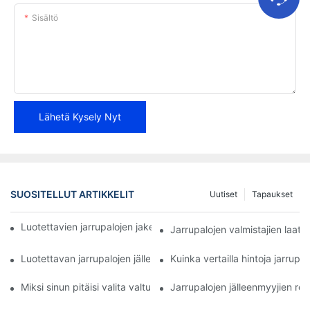
Sisältö
Lähetä Kysely Nyt
SUOSITELLUT ARTIKKELIT
Uutiset
Tapaukset
Luotettavien jarrupalojen jakelijoiden löytäminen yrityksellesi
Jarrupalojen valmistajien laa
Luotettavan jarrupalojen jälleenmyyjän parhaat ominaisuudet
Kuinka vertailla hintoja jarrupal
Miksi sinun pitäisi valita valtuutettu jarrupalojen jälleenmyyjä
Jarrupalojen jälleenmyyjien roo