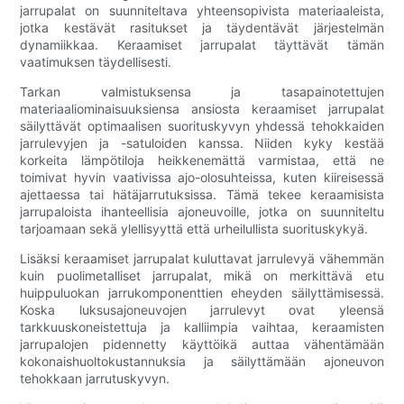
jarrupalat on suunniteltava yhteensopivista materiaaleista,
jotka kestävät rasitukset ja täydentävät järjestelmän
dynamiikkaa. Keraamiset jarrupalat täyttävät tämän
vaatimuksen täydellisesti.
Tarkan valmistuksensa ja tasapainotettujen
materiaaliominaisuuksiensa ansiosta keraamiset jarrupalat
säilyttävät optimaalisen suorituskyvyn yhdessä tehokkaiden
jarrulevyjen ja -satuloiden kanssa. Niiden kyky kestää
korkeita lämpötiloja heikkenemättä varmistaa, että ne
toimivat hyvin vaativissa ajo-olosuhteissa, kuten kiireisessä
ajettaessa tai hätäjarrutuksissa. Tämä tekee keraamisista
jarrupaloista ihanteellisia ajoneuvoille, jotka on suunniteltu
tarjoamaan sekä ylellisyyttä että urheilullista suorituskykyä.
Lisäksi keraamiset jarrupalat kuluttavat jarrulevyä vähemmän
kuin puolimetalliset jarrupalat, mikä on merkittävä etu
huippuluokan jarrukomponenttien eheyden säilyttämisessä.
Koska luksusajoneuvojen jarrulevyt ovat yleensä
tarkkuuskoneistettuja ja kalliimpia vaihtaa, keraamisten
jarrupalojen pidennetty käyttöikä auttaa vähentämään
kokonaishuoltokustannuksia ja säilyttämään ajoneuvon
tehokkaan jarrutuskyvyn.