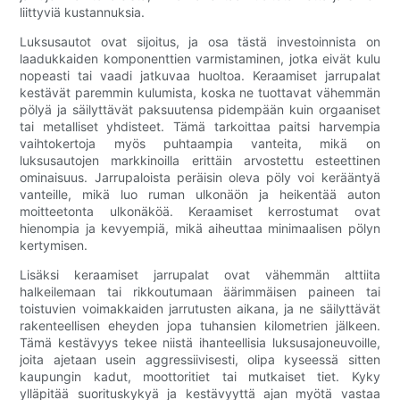
liittyviä kustannuksia.
Luksusautot ovat sijoitus, ja osa tästä investoinnista on
laadukkaiden komponenttien varmistaminen, jotka eivät kulu
nopeasti tai vaadi jatkuvaa huoltoa. Keraamiset jarrupalat
kestävät paremmin kulumista, koska ne tuottavat vähemmän
pölyä ja säilyttävät paksuutensa pidempään kuin orgaaniset
tai metalliset yhdisteet. Tämä tarkoittaa paitsi harvempia
vaihtokertoja myös puhtaampia vanteita, mikä on
luksusautojen markkinoilla erittäin arvostettu esteettinen
ominaisuus. Jarrupaloista peräisin oleva pöly voi kerääntyä
vanteille, mikä luo ruman ulkonäön ja heikentää auton
moitteetonta ulkonäköä. Keraamiset kerrostumat ovat
hienompia ja kevyempiä, mikä aiheuttaa minimaalisen pölyn
kertymisen.
Lisäksi keraamiset jarrupalat ovat vähemmän alttiita
halkeilemaan tai rikkoutumaan äärimmäisen paineen tai
toistuvien voimakkaiden jarrutusten aikana, ja ne säilyttävät
rakenteellisen eheyden jopa tuhansien kilometrien jälkeen.
Tämä kestävyys tekee niistä ihanteellisia luksusajoneuvoille,
joita ajetaan usein aggressiivisesti, olipa kyseessä sitten
kaupungin kadut, moottoritiet tai mutkaiset tiet. Kyky
ylläpitää suorituskykyä ja kestävyyttä ajan myötä vastaa