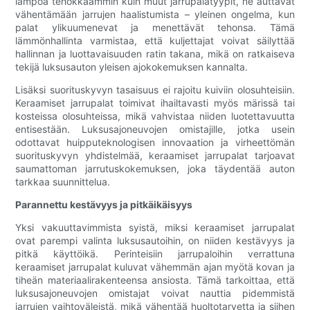
lämpöä tehokkaammin kuin muut jarrupalatyypit, ne auttavat
vähentämään jarrujen haalistumista – yleinen ongelma, kun
palat ylikuumenevat ja menettävät tehonsa. Tämä
lämmönhallinta varmistaa, että kuljettajat voivat säilyttää
hallinnan ja luottavaisuuden ratin takana, mikä on ratkaiseva
tekijä luksusauton yleisen ajokokemuksen kannalta.
Lisäksi suorituskyvyn tasaisuus ei rajoitu kuiviin olosuhteisiin.
Keraamiset jarrupalat toimivat ihailtavasti myös märissä tai
kosteissa olosuhteissa, mikä vahvistaa niiden luotettavuutta
entisestään. Luksusajoneuvojen omistajille, jotka usein
odottavat huipputeknologisen innovaation ja virheettömän
suorituskyvyn yhdistelmää, keraamiset jarrupalat tarjoavat
saumattoman jarrutuskokemuksen, joka täydentää auton
tarkkaa suunnittelua.
Parannettu kestävyys ja pitkäikäisyys
Yksi vakuuttavimmista syistä, miksi keraamiset jarrupalat
ovat parempi valinta luksusautoihin, on niiden kestävyys ja
pitkä käyttöikä. Perinteisiin jarrupaloihin verrattuna
keraamiset jarrupalat kuluvat vähemmän ajan myötä kovan ja
tiheän materiaalirakenteensa ansiosta. Tämä tarkoittaa, että
luksusajoneuvojen omistajat voivat nauttia pidemmistä
jarrujen vaihtoväleistä, mikä vähentää huoltotarvetta ja siihen