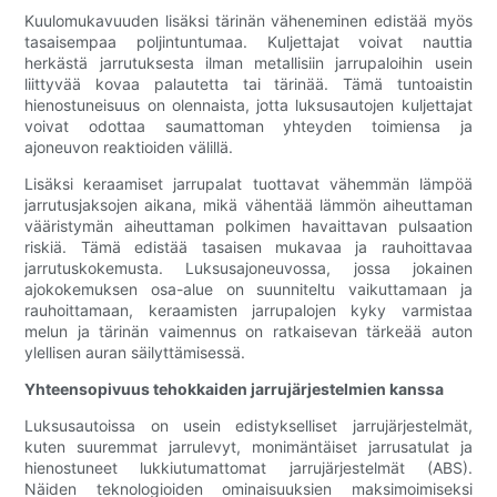
Kuulomukavuuden lisäksi tärinän väheneminen edistää myös
tasaisempaa poljintuntumaa. Kuljettajat voivat nauttia
herkästä jarrutuksesta ilman metallisiin jarrupaloihin usein
liittyvää kovaa palautetta tai tärinää. Tämä tuntoaistin
hienostuneisuus on olennaista, jotta luksusautojen kuljettajat
voivat odottaa saumattoman yhteyden toimiensa ja
ajoneuvon reaktioiden välillä.
Lisäksi keraamiset jarrupalat tuottavat vähemmän lämpöä
jarrutusjaksojen aikana, mikä vähentää lämmön aiheuttaman
vääristymän aiheuttaman polkimen havaittavan pulsaation
riskiä. Tämä edistää tasaisen mukavaa ja rauhoittavaa
jarrutuskokemusta. Luksusajoneuvossa, jossa jokainen
ajokokemuksen osa-alue on suunniteltu vaikuttamaan ja
rauhoittamaan, keraamisten jarrupalojen kyky varmistaa
melun ja tärinän vaimennus on ratkaisevan tärkeää auton
ylellisen auran säilyttämisessä.
Yhteensopivuus tehokkaiden jarrujärjestelmien kanssa
Luksusautoissa on usein edistykselliset jarrujärjestelmät,
kuten suuremmat jarrulevyt, monimäntäiset jarrusatulat ja
hienostuneet lukkiutumattomat jarrujärjestelmät (ABS).
Näiden teknologioiden ominaisuuksien maksimoimiseksi