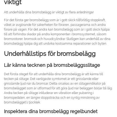
viktigt
Att underhålla dina bromsbelägg är viktigt av flera anledningar
För det första ger bromsbelägg som är i gott skick tillförlitlig stoppkraft,
vilket är avgörande för säkerheten för föraren, passagerarna och andra
förare på vägen. För det andra kan bromsbelägg som är i gott skick hjälpa
till att förhindra skador på andra komponenter i bromssystemet, såsom
bromsrotorer, bromsok och huvudcylindrar. Slutligen kan underhåll av dina
bromsbelägg hjälpa dig att undvika kostsamma reparationer och byten.
Underhållstips för bromsbelägg
Lär känna tecknen på bromsbeläggsslitage
Det första steget för att underhålla dina bromsbelägg är att känna till
tecken på slitage. Det vanligaste symtomet är ett gnisslande eller
gnisslande ljud när du bromsar. Detta orsakas av en slitageindikator på
bromsbelägget som är utformad för att göra ljud när beläggen börjar bli låg.
Andra tecken på slitage inkluderar en vibration eller pulsering i
bromspedalen, en längre stoppsträcka och en synlig minskning av
bromsbelägget’s tjocklek.
Inspektera dina bromsbelägg regelbundet