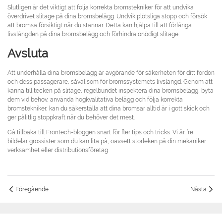
Slutligen är det viktigt att följa korrekta bromstekniker för att undvika
överdrivet slitage på dina bromsbelägg. Undvik plötsliga stopp och försök
att bromsa försiktigt när du stannar. Detta kan hjälpa till att förlänga
livslängden på dina bromsbelägg och förhindra onödigt slitage.
Avsluta
Att underhålla dina bromsbelägg är avgörande för säkerheten för ditt fordon
och dess passagerare, såväl som för bromssystemets livslängd. Genom att
känna till tecken på slitage, regelbundet inspektera dina bromsbelägg, byta
dem vid behov, använda högkvalitativa belägg och följa korrekta
bromstekniker, kan du säkerställa att dina bromsar alltid är i gott skick och
ger pålitlig stoppkraft när du behöver det mest.
Gå tillbaka till Frontech-bloggen snart för fler tips och tricks. Vi är...’re
bildelar grossister som du kan lita på, oavsett storleken på din mekaniker
verksamhet eller distributionsföretag
Föregående
Nästa