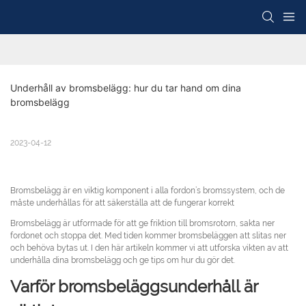
Underhåll av bromsbelägg: hur du tar hand om dina 
bromsbelägg
2023-04-12
Bromsbelägg är en viktig komponent i alla fordon’s bromssystem, och de
måste underhållas för att säkerställa att de fungerar korrekt
Bromsbelägg är utformade för att ge friktion till bromsrotorn, sakta ner
fordonet och stoppa det. Med tiden kommer bromsbeläggen att slitas ner
och behöva bytas ut. I den här artikeln kommer vi att utforska vikten av att
underhålla dina bromsbelägg och ge tips om hur du gör det.
Varför bromsbeläggsunderhåll är