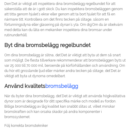
Den’Det är viktigt att inspektera dina bromsbelägg regelbundet för att
säkerställa att de är i gott skick. Du kan inspektera bromsbeläggen genom
att titta genom hjulet’s ekrar eller genom att ta bort hjulet för att få en
närmare titt. Kontrollera om det finns tecken på slitage, såsom en
förtunningsdyna eller glasering på dynan’s yta. Om dig’Om du är obekväm
med detta kan du låta en mekaniker inspektera dina bromsar under
rutinunderhåll.
Byt dina bromsbelägg regelbundet
Om dina bromsbelägg är slitna, det’Det är viktigt att byta ut dem så snart
som möjligt. De flesta tillverkare rekommenderar att bromsbeläggen byts ut
var 25 000 till 70 000 mil, beroende på körförhållanden och användning. Om
du hör ett gnisslande ljud eller märker andra tecken på slitage, det’Det är
viktigt att byta ut dynorna omedelbart.
Använd kvalitets
bromsbelägg
När du byter dina bromsbelägg, det’Det är viktigt att använda högkvalitativa
dynor som är designade för ditt specifika märke och modell av fordon.
Billiga bromsbelägg av låg kvalitet kan snabbt slitas ut, vilket minskar
bromskraften och kan orsaka skador på andra komponenter i
bromssystemet.
Följ korrekta bromstekniker