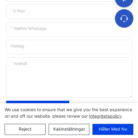
E-Post:
Telefon/whatsapp
Företag
Innehåll
Skicka Förfrågan Nu
We use cookies to ensure that we give you the best experience
on and off our website. please review our
Integritetspolicy
Reject
Kakinställningar
Håller Med Nu