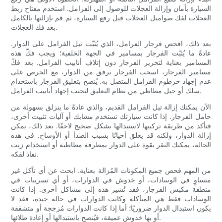
السيارة بأمان وإزالة العجلات للوصول إلى الفرامل. استخدم مفتاح ربط
العجلات لفك صواميل العجلات قبل رفع السيارة، ثم قم بإزالتها بالكامل
بعد فك العجلات.
بعد ذلك، افحص فرجار الفرامل، الذي يُثبّت تيل الفرامل على الدوار.
عادةً ما يُثبّت الفرجار بمسامير في الجهة الخلفية؛ ويجب فكّ هذه
المسامير بعناية لتحرير الفرجار دون إتلاف أنابيب الفرامل. بعد فكّ
مسامير الفرجار، اسحب الفرجار برفق من الدوار، مع الحرص على
عدم إجهاد خرطوم الفرامل المتصل به. يُنصح بتعليق الفرجار باستخدام
سلك أو حبل مطاطي من نظام التعليق لتجنب إجهاد أنابيب الفرامل.
الآن يمكنك إزالة تيل الفرامل القديم، والذي عادةً ما ينزلق بسهولة من
حامل الفرجار. إذا كانت سيارتك تستخدم مشابك أو آليات تثبيت أخرى،
فتأكد من طريقة تركيبها لاستبدالها بشكل صحيح لاحقًا. بعد ذلك، يمكن
إزالة الدوار، ولكنه قد يعلق أحيانًا بسبب الصدأ أو الأوساخ. في هذه
الحالة، يمكنك النقر بقوة على الدوار بمطرقة مطاطية أو استخدام زيت
نفاذ لفكه.
من المهم فحص جميع المكونات المُزالة بعناية. ابحث عن أي تآكل غير
متساوٍ في الوسادات، أو خدوش في الدوارات، أو أي تسريبات في
منطقة مكبس الفرجار، فقد تُشير هذه إلى مشاكل أخرى. إذا كانت
الوسادات فقط هي المتآكلة وكانت الدوارات في حالة جيدة، فقد لا
يكون استبدال الدوار ضروريًا؛ أما إذا كانت الدوارات مُزججة أو متشققة
أو بها خدوش عميقة، فيُنصح باستبدالها أو إعادة طلائها.