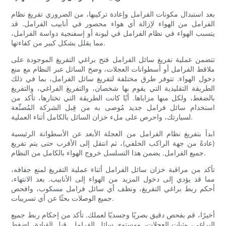
بعد استبدال مكونات الفرامل وإعادة تركيبها، من الضروري تفريغ نظام
الفرامل من الهواء لإزالة أي هواء محصور في أنابيب الفرامل. قد
يتسبب الهواء في نظام الفرامل في ليونة أو إسفنجية دواسة الفرامل،
مما يقلل بشكل كبير من كفاءتها.
تتضمن عملية تفريغ سائل الفرامل فتح براغي التفريغ الموجودة على
ملاقط الفرامل أو أسطوانات العجلات، وضخ السائل عبر النظام مع منع
دخول الهواء. تتوفر طرق مختلفة لتفريغ سائل الفرامل، بما في ذلك
الطريقة التقليدية التي يقوم بها شخصان، والتفريغ الفراغي، والتفريغ
بالضغط، ولكل منها مزاياها. أيًا كانت الطريقة التي تختارها، تأكد من
استخدام سائل فرامل جديد مُوصى به من قِبل الشركة المُصنِّعة
لسيارتك، واحرص على ملء خزان السائل بالكامل أثناء العملية.
ابدأ بتفريغ نظام الفرامل من العجلة الأبعد عن الأسطوانة الرئيسية
(عادةً من جهة الراكب الخلفي)، ثم انتقل إلى الأقرب حتى يتم تفريغ
جميع الفرامل. يضمن هذا التسلسل خروج الهواء بالكامل من النظام.
تأكد من مراقبة خزان سائل الفرامل أثناء عملية التفريغ لمنع جفافه،
مما قد يؤدي إلى دخول المزيد من الهواء إلى الأنابيب. بعد الانتهاء،
أحكم ربط براغي التفريغ، ونظف أي سائل فرامل مسكوب، وافحص
جميع الوصلات بحثًا عن أي تسريبات.
أخيرًا، قم بفحص دقيق بصريًا وجسديًا لعملك. تأكد من إحكام ربط جميع
البراغي، وثبات العجلات، ومستوى سائل الفرامل. قبل القيادة، اضغط