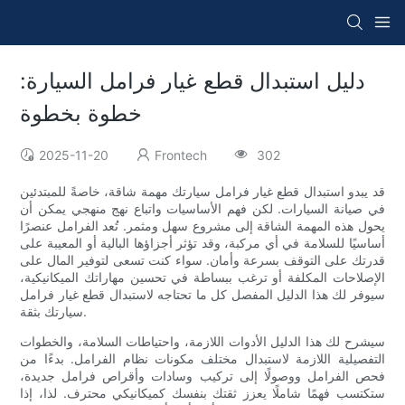
دليل استبدال قطع غيار فرامل السيارة:
خطوة بخطوة
2025-11-20
Frontech
302
قد يبدو استبدال قطع غيار فرامل سيارتك مهمة شاقة، خاصةً للمبتدئين
في صيانة السيارات. لكن فهم الأساسيات واتباع نهج منهجي يمكن أن
يحول هذه المهمة الشاقة إلى مشروع سهل ومثمر. تُعد الفرامل عنصرًا
أساسيًا للسلامة في أي مركبة، وقد تؤثر أجزاؤها البالية أو المعيبة على
قدرتك على التوقف بسرعة وأمان. سواء كنت تسعى لتوفير المال على
الإصلاحات المكلفة أو ترغب ببساطة في تحسين مهاراتك الميكانيكية،
سيوفر لك هذا الدليل المفصل كل ما تحتاجه لاستبدال قطع غيار فرامل
سيارتك بثقة.
سيشرح لك هذا الدليل الأدوات اللازمة، واحتياطات السلامة، والخطوات
التفصيلية اللازمة لاستبدال مختلف مكونات نظام الفرامل. بدءًا من
فحص الفرامل ووصولًا إلى تركيب وسادات وأقراص فرامل جديدة،
ستكتسب فهمًا شاملًا يعزز ثقتك بنفسك كميكانيكي محترف. لذا، إذا