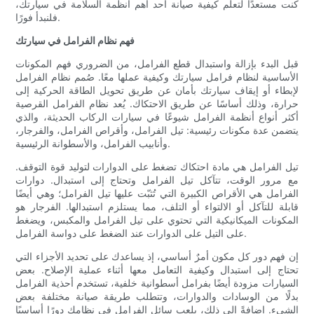
كنت مستعدًا لتعلم كيفية صيانة أحد أهم أنظمة السلامة في سيارتك،
فلنبدأ فورًا.
فهم نظام الفرامل في سيارتك
قبل البدء بإزالة واستبدال قطع الفرامل، من الضروري فهم المكونات
الأساسية لنظام فرامل سيارتك وكيفية عملها معًا. صُمم نظام الفرامل
لإبطاء أو إيقاف سيارتك بأمان عن طريق تحويل الطاقة الحركية إلى
حرارة، وذلك أساسًا عن طريق الاحتكاك. يُعد نظام الفرامل القرصية
أكثر أنواع أنظمة الفرامل شيوعًا في سيارات الركاب الحديثة، والذي
يتضمن عدة مكونات رئيسية: تيل الفرامل، وأقراص الفرامل، والفرجار،
وأنابيب الفرامل، والأسطوانة الرئيسية.
تيل الفرامل هي مادة احتكاك تضغط على الدوارات لتوليد قوة التوقف.
مع مرور الوقت، تتآكل تيل الفرامل وتحتاج إلى استبدال. دوارات
الفرامل هي الأقراص الكبيرة التي تُثبّت عليها تيل الفرامل؛ وهي أيضًا
قابلة للتآكل أو الالتواء أو التلف، مما يستلزم استبدالها. الفرجار هو
المكونات الميكانيكية التي تحتوي على تيل الفرامل والمكبس، ويضغط
على التيل على الدوارات عند الضغط على دواسة الفرامل.
إن فهم دور كل مكون أمرٌ أساسي، إذ يساعدك على تحديد الأجزاء التي
تحتاج إلى استبدال وكيفية التعامل معها أثناء عملية الإصلاح. بعض
السيارات مزودة أيضًا بفرامل أسطوانية خلفية، تستخدم أحذية الفرامل
بدلًا من الوسادات والدوارات، وتتطلب طريقة صيانة مختلفة بعض
الشيء. إضافةً إلى ذلك، يلعب سائل الفرامل في نظامك دورًا أساسيًا