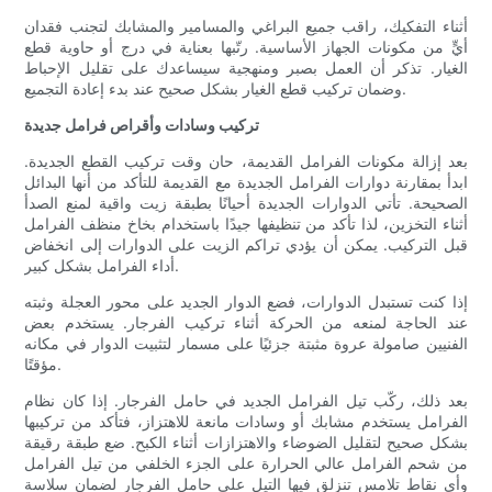
أثناء التفكيك، راقب جميع البراغي والمسامير والمشابك لتجنب فقدان
أيٍّ من مكونات الجهاز الأساسية. رتّبها بعناية في درج أو حاوية قطع
الغيار. تذكر أن العمل بصبر ومنهجية سيساعدك على تقليل الإحباط
وضمان تركيب قطع الغيار بشكل صحيح عند بدء إعادة التجميع.
تركيب وسادات وأقراص فرامل جديدة
بعد إزالة مكونات الفرامل القديمة، حان وقت تركيب القطع الجديدة.
ابدأ بمقارنة دوارات الفرامل الجديدة مع القديمة للتأكد من أنها البدائل
الصحيحة. تأتي الدوارات الجديدة أحيانًا بطبقة زيت واقية لمنع الصدأ
أثناء التخزين، لذا تأكد من تنظيفها جيدًا باستخدام بخاخ منظف الفرامل
قبل التركيب. يمكن أن يؤدي تراكم الزيت على الدوارات إلى انخفاض
أداء الفرامل بشكل كبير.
إذا كنت تستبدل الدوارات، فضع الدوار الجديد على محور العجلة وثبته
عند الحاجة لمنعه من الحركة أثناء تركيب الفرجار. يستخدم بعض
الفنيين صامولة عروة مثبتة جزئيًا على مسمار لتثبيت الدوار في مكانه
مؤقتًا.
بعد ذلك، ركّب تيل الفرامل الجديد في حامل الفرجار. إذا كان نظام
الفرامل يستخدم مشابك أو وسادات مانعة للاهتزاز، فتأكد من تركيبها
بشكل صحيح لتقليل الضوضاء والاهتزازات أثناء الكبح. ضع طبقة رقيقة
من شحم الفرامل عالي الحرارة على الجزء الخلفي من تيل الفرامل
وأي نقاط تلامس تنزلق فيها التيل على حامل الفرجار لضمان سلاسة