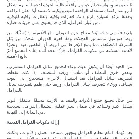
ثابت ومستوٍ، واستخدام حوامل رافعة عالية الجودة لدعم السيارة بشكل
آمن بعد رفعها باستخدام الرافعة الهيدروليكية. لا تعتمد أبدًا على الرافعة
وحدها لرفع السيارة. ارتدِ دائمًا قفازات واقية ونظارات واقية للوقاية
من غبار الفرامل، الذي قد يحتوي على جزيئات ضارة.
بالإضافة إلى ذلك، يُعدّ مفتاح عزم الدوران بالغ الأهمية، إذ يُمكّنك من
ربط صواميل ومسامير العجلات وفقًا لعزم الدوران المُحدّد من قِبَل
الشركة المُصنّعة، مما يمنع الإفراط في الربط أو التقصير فيه. ونظرًا
لأهمية السلامة في مكونات الفرامل، فإنّ الدقة أثناء إعادة التجميع أمرٌ
بالغ الأهمية.
من الجيد أيضًا أن يكون لديك وعاء لتجميع سائل الفرامل المتسرب،
وبعض خرق التنظيف أو مناديل ورقية للتنظيف. إذا كنت تخطط
لتصريف سائل الفرامل بعد استبدال الأجزاء، فستحتاج إلى أنبوب
شفاف، ووعاء لتصريف سائل الفرامل، وربما حتى طقم لتصريف سائل
الفرامل.
من خلال تجميع جميع الأدوات والمعدات اللازمة مسبقًا، ستقلل التوتر
بشكل كبير وتساعد في ضمان سير عملية استبدال الفرامل بسلاسة
من البداية إلى النهاية.
إزالة مكونات الفرامل القديمة
بعد فهمك التام لنظام الفرامل وتجهيز مساحة العمل والأدوات، يمكنك
البدء بإزالة قطع الفرامل التالفة أو المهترئة. الخطوة الأولى هي رفع