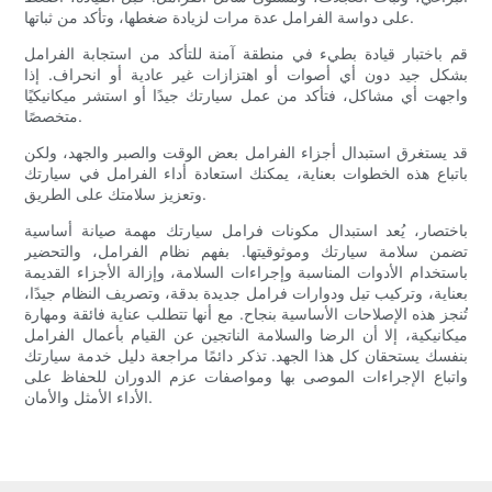
على دواسة الفرامل عدة مرات لزيادة ضغطها، وتأكد من ثباتها.
قم باختبار قيادة بطيء في منطقة آمنة للتأكد من استجابة الفرامل
بشكل جيد دون أي أصوات أو اهتزازات غير عادية أو انحراف. إذا
واجهت أي مشاكل، فتأكد من عمل سيارتك جيدًا أو استشر ميكانيكيًا
متخصصًا.
قد يستغرق استبدال أجزاء الفرامل بعض الوقت والصبر والجهد، ولكن
باتباع هذه الخطوات بعناية، يمكنك استعادة أداء الفرامل في سيارتك
وتعزيز سلامتك على الطريق.
باختصار، يُعد استبدال مكونات فرامل سيارتك مهمة صيانة أساسية
تضمن سلامة سيارتك وموثوقيتها. بفهم نظام الفرامل، والتحضير
باستخدام الأدوات المناسبة وإجراءات السلامة، وإزالة الأجزاء القديمة
بعناية، وتركيب تيل ودوارات فرامل جديدة بدقة، وتصريف النظام جيدًا،
تُنجز هذه الإصلاحات الأساسية بنجاح. مع أنها تتطلب عناية فائقة ومهارة
ميكانيكية، إلا أن الرضا والسلامة الناتجين عن القيام بأعمال الفرامل
بنفسك يستحقان كل هذا الجهد. تذكر دائمًا مراجعة دليل خدمة سيارتك
واتباع الإجراءات الموصى بها ومواصفات عزم الدوران للحفاظ على
الأداء الأمثل والأمان.