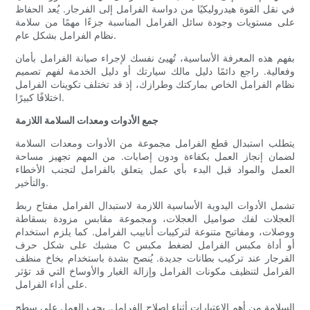
في نقل القوة هيدروليكيًا من دواسة الفرامل إلى الفرجار. يُعد الحفاظ
على مستويات وجودة سائل الفرامل المناسبة جزءًا مهمًا من سلامة
نظام الفرامل بشكل عام.
بفهم هذه المعرفة الأساسية، تُهيئ نفسك لإجراء صيانة الفرامل بأمان
وفعالية. راجع دائمًا دليل مالك سيارتك أو دليل الخدمة لفهم تصميم
نظام الفرامل الخاص بماركتك وطرازك، إذ قد تختلف تكوينات الفرامل
اختلافًا كبيرًا.
جمع الأدوات ومعدات السلامة اللازمة
يتطلب استبدال قطع الفرامل مجموعة من الأدوات ومعدات السلامة
لضمان إنجاز العمل بكفاءة ودون إصابات. من المهم تجهيز مساحة
العمل والمواد قبل البدء بأي عمل يتعلق بالفرامل لتجنب الأخطاء
والتأخير.
تشمل الأدوات اليدوية الأساسية اللازمة لاستبدال الفرامل مفتاح ربط
العجلات لفك صواميل العجلات، ومجموعة مقابس مزودة بسقاطة
ووصلات، ومفاتيح متنوعة لتركيبات أنابيب الفرامل. كما يلزم استخدام
مشبك على شكل حرف C أو أداة مكبس الفرامل لضغط مكبس
الفرجار عند تركيب بطانات جديدة. يُنصح بشدة باستخدام بخاخ منظف
الفرامل لتنظيف مكونات الفرامل وإزالة الغبار والأوساخ التي قد تؤثر
على أداء الفرامل.
السلامة من أهم الاعتبارات أثناء إصلاح الفرامل. يجب العمل على سطح