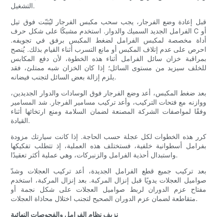
التشغيل.
قبل إعادة وضع الفرجار، يجب سحب مكبس الفرجار ليُثبّت فوق تيل
الفرامل الجديد السميك والدوار. استخدم مشبكًا على شكل حرف C أو
أداة مخصصة لمكبس الفرامل لضغط المكبس برفق في تجويفه.
احرص على عدم إتلاف المكبس أو مانع التسرب أثناء القيام بذلك. يُنصح
بمراقبة خزان سائل الفرامل أثناء هذه الخطوة، لأن دفع المكابس
للخلف سيزيد من مستوى السائل؛ إذا كان الخزان شبه ممتلئ، فقد
يلزم إزالة بعض السائل لتجنب فيضانه.
بعد ضغط المكبس، أعد وضع الفرجار فوق الوسادات والدوار الجديدين،
ووازنه مع فتحات التركيب، وأعد تركيب مسامير الفرجار. شد المسامير
وفقًا لمواصفات الشركة المصنعة لضمان السلامة ومنع ارتخائها أثناء
القيادة.
كرر هذه الخطوات لكل عجلة حسب الحاجة. إذا كانت سيارتك مزودة
بفرامل أسطوانية خلفية، فستختلف هذه العملية، إذ تتطلب تفكيكها
واستبدال أحذية الفرامل والزنبركات، وهي عملية أكثر تعقيدًا.
بعد تركيب جميع قطع الفرامل الجديدة، أعد تركيب العجلات وشدّ
صواميل العجلات يدويًا قبل إنزال المركبة. بعد إنزال المركبة، استخدم
مفتاح عزم الدوران لربط صواميل العجلات على شكل نجمة أو
متقاطعة لضمان عزم الدوران الصحيح لتجنب اختلال محاذاة العجلات.
نزيف نظام الفرامل والفحوصات النهائية