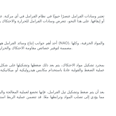
تعتبر وسادات الفرامل عنصرًا حيويًا في نظام الفرامل في أي مركبة. 
أو إيقافها. على هذا النحو، تتعرض وسادات الفرامل للحرارة والاحتكاك و
أحد أهم جوانب إنتاج وسائد الفرامل هو تركيب 
مصممة لتوفير خصائص مقاومة الاحتكاك والحرارة اللازمة. وتعد عملية تركيب هذه المواد عملية دقيقة للغاية ويتم التحكم فيها، حيث يرتبط أداء تيل الفرامل بشكل مباشر بتركيبة مواد الاحتكاك وجودتها.
بمجرد تشكيل مواد الاحتكاك، يتم بعد ذلك ضغطها وتشكيلها على شكل و
عملية الضغط والقولبة عادةً باستخدام مكابس هيدروليكية أو ميكانيكية،
بعد أن يتم ضغط وتشكيل تيل الفرامل، فإنها تخضع لعملية المعالجة والرب
مما يؤدي إلى تصلب المواد وترابطها معًا. قد تتضمن عملية الربط است