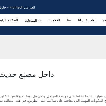
حلول فرامل السيارات لفرامل وسادات وأقراص الفرامل الأصلية منذ عام 2002 - Frontech الفرامل
دة
لماذا تختار لنا
عنا
الخدمات
الصفحة الرئي
المنتجات
داخل مصنع حديث ل
اف سيارتنا عندما نضغط على دواسة الفرامل. ولكن هل توقفت يومًا عن التفكير
لإنتاج المكونات المهمة التي تحافظ على سلامتنا على الطريق. في هذه المقالة،