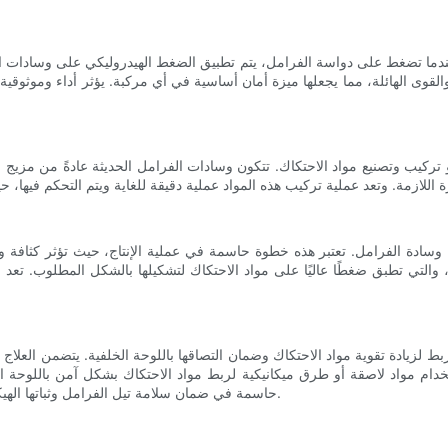
عندما تضغط على دواسة الفرامل، يتم تطبيق الضغط الهيدروليكي على وسادات الف
القوى الهائلة، مما يجعلها ميزة أمان أساسية في أي مركبة. يؤثر أداء وموثوقي
وتصنيع مواد الاحتكاك. تتكون وسادات الفرامل الحديثة عادةً من مزيج من المواد، مثل الألي
سادة الفرامل. تعتبر هذه خطوة حاسمة في عملية الإنتاج، حيث تؤثر كثافة و
 والتي تطبق ضغطًا عاليًا على مواد الاحتكاك لتشكيلها بالشكل المطلوب. تعد 
ط لزيادة تقوية مواد الاحتكاك وضمان التصاقها باللوحة الخلفية. يتضمن العلاج
خدام مواد لاصقة أو طرق ميكانيكية لربط مواد الاحتكاك بشكل آمن باللوحة الخ
حاسمة في ضمان سلامة تيل الفرامل وثباتها الهيكلي، خاصة في ظل الظروف القاسية التي ستتعرض لها أثناء الاستخدام.