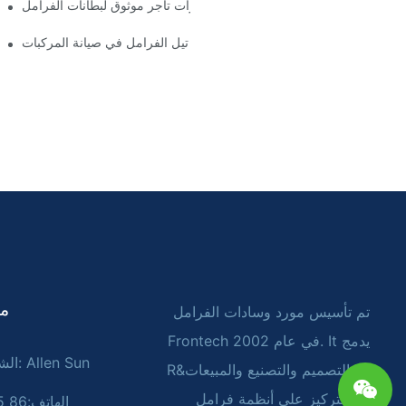
أهم مميزات تاجر موثوق لبطانات الفرامل
دور تجار تيل الفرامل في صيانة المركبات
tact
تم تأسيس مورد وسادات الفرامل
Frontech في عام 2002. It يدمج
الشخص المسؤول: Allen Sun
R&د ـ التصميم والتصنيع والمبيعات
مع التركيز على أنظمة فرامل
الهاتف:86 18054616875