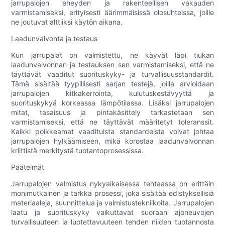
jarrupalojen eheyden ja rakenteellisen vakauden
varmistamiseksi, erityisesti äärimmäisissä olosuhteissa, joille
ne joutuvat alttiiksi käytön aikana.
Laadunvalvonta ja testaus
Kun jarrupalat on valmistettu, ne käyvät läpi tiukan
laadunvalvonnan ja testauksen sen varmistamiseksi, että ne
täyttävät vaaditut suorituskyky- ja turvallisuusstandardit.
Tämä sisältää tyypillisesti sarjan testejä, joilla arvioidaan
jarrupalojen kitkakerrointa, kulutuskestävyyttä ja
suorituskykyä korkeassa lämpötilassa. Lisäksi jarrupalojen
mitat, tasaisuus ja pintakäsittely tarkastetaan sen
varmistamiseksi, että ne täyttävät määritetyt toleranssit.
Kaikki poikkeamat vaadituista standardeista voivat johtaa
jarrupalojen hylkäämiseen, mikä korostaa laadunvalvonnan
kriittistä merkitystä tuotantoprosessissa.
Päätelmät
Jarrupalojen valmistus nykyaikaisessa tehtaassa on erittäin
monimutkainen ja tarkka prosessi, joka sisältää edistyksellisiä
materiaaleja, suunnittelua ja valmistustekniikoita. Jarrupalojen
laatu ja suorituskyky vaikuttavat suoraan ajoneuvojen
turvallisuuteen ja luotettavuuteen tehden niiden tuotannosta