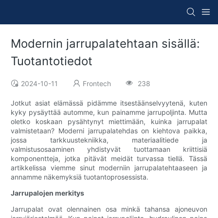
Modernin jarrupalatehtaan sisällä:
Tuotantotiedot
2024-10-11
Frontech
238
Jotkut asiat elämässä pidämme itsestäänselvyytenä, kuten
kyky pysäyttää automme, kun painamme jarrupoljinta. Mutta
oletko koskaan pysähtynyt miettimään, kuinka jarrupalat
valmistetaan? Moderni jarrupalatehdas on kiehtova paikka,
jossa tarkkuustekniikka, materiaalitiede ja
valmistusosaaminen yhdistyvät tuottamaan kriittisiä
komponentteja, jotka pitävät meidät turvassa tiellä. Tässä
artikkelissa viemme sinut moderniin jarrupalatehtaaseen ja
annamme näkemyksiä tuotantoprosessista.
Jarrupalojen merkitys
Jarrupalat ovat olennainen osa minkä tahansa ajoneuvon