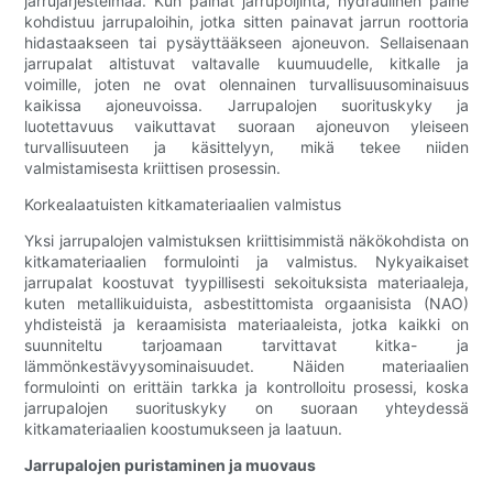
jarrujärjestelmää. Kun painat jarrupoljinta, hydraulinen paine
kohdistuu jarrupaloihin, jotka sitten painavat jarrun roottoria
hidastaakseen tai pysäyttääkseen ajoneuvon. Sellaisenaan
jarrupalat altistuvat valtavalle kuumuudelle, kitkalle ja
voimille, joten ne ovat olennainen turvallisuusominaisuus
kaikissa ajoneuvoissa. Jarrupalojen suorituskyky ja
luotettavuus vaikuttavat suoraan ajoneuvon yleiseen
turvallisuuteen ja käsittelyyn, mikä tekee niiden
valmistamisesta kriittisen prosessin.
Korkealaatuisten kitkamateriaalien valmistus
Yksi jarrupalojen valmistuksen kriittisimmistä näkökohdista on
kitkamateriaalien formulointi ja valmistus. Nykyaikaiset
jarrupalat koostuvat tyypillisesti sekoituksista materiaaleja,
kuten metallikuiduista, asbestittomista orgaanisista (NAO)
yhdisteistä ja keraamisista materiaaleista, jotka kaikki on
suunniteltu tarjoamaan tarvittavat kitka- ja
lämmönkestävyysominaisuudet. Näiden materiaalien
formulointi on erittäin tarkka ja kontrolloitu prosessi, koska
jarrupalojen suorituskyky on suoraan yhteydessä
kitkamateriaalien koostumukseen ja laatuun.
Jarrupalojen puristaminen ja muovaus