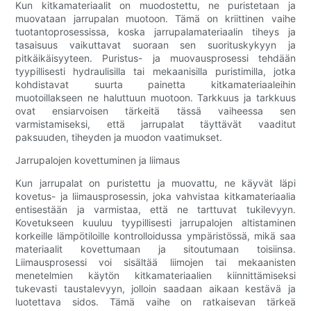
Kun kitkamateriaalit on muodostettu, ne puristetaan ja
muovataan jarrupalan muotoon. Tämä on kriittinen vaihe
tuotantoprosessissa, koska jarrupalamateriaalin tiheys ja
tasaisuus vaikuttavat suoraan sen suorituskykyyn ja
pitkäikäisyyteen. Puristus- ja muovausprosessi tehdään
tyypillisesti hydraulisilla tai mekaanisilla puristimilla, jotka
kohdistavat suurta painetta kitkamateriaaleihin
muotoillakseen ne haluttuun muotoon. Tarkkuus ja tarkkuus
ovat ensiarvoisen tärkeitä tässä vaiheessa sen
varmistamiseksi, että jarrupalat täyttävät vaaditut
paksuuden, tiheyden ja muodon vaatimukset.
Jarrupalojen kovettuminen ja liimaus
Kun jarrupalat on puristettu ja muovattu, ne käyvät läpi
kovetus- ja liimausprosessin, joka vahvistaa kitkamateriaalia
entisestään ja varmistaa, että ne tarttuvat tukilevyyn.
Kovetukseen kuuluu tyypillisesti jarrupalojen altistaminen
korkeille lämpötiloille kontrolloidussa ympäristössä, mikä saa
materiaalit kovettumaan ja sitoutumaan toisiinsa.
Liimausprosessi voi sisältää liimojen tai mekaanisten
menetelmien käytön kitkamateriaalien kiinnittämiseksi
tukevasti taustalevyyn, jolloin saadaan aikaan kestävä ja
luotettava sidos. Tämä vaihe on ratkaisevan tärkeä