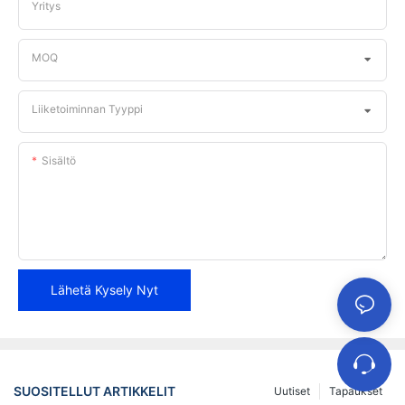
Yritys
MOQ
Liiketoiminnan Tyyppi
Sisältö
Lähetä Kysely Nyt
SUOSITELLUT ARTIKKELIT
Uutiset
Tapaukset