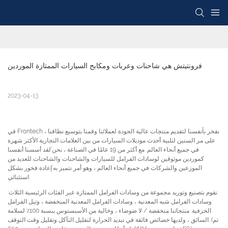
فرونتيتش هي شاحنات وعربات ومكابح السيارات الممتازة الموردين
2023-04-13
في Frontech ، نفخر بأنفسنا لتقديم منتجات عالية الجودة لعملائنا وقمنا بتوسيع نطاقنا
على مر السنين لتلبية أحدث موديلات السيارات من بين العلامات التجارية الأكثر شهرة
في جميع أنحاء العالم. مع أكثر من 19 عامًا في الصناعة ، نحن’لقد أسسنا أنفسنا
كموردين موثوقين لوسادات الفرامل للسيارات والشاحنات والشاحنات للعديد من
الموزعين والشركات في جميع أنحاء العالم ، وهو أمر نتميز به’إعادة فخور بشكل
استثنائي.
نقوم بتصنيع وتوريد مجموعة من وسادات الفرامل الممتازة عبر الفئات الرئيسية الثلاث:
وسادات الفرامل شبه المعدنية ، وسادات الفرامل المعدنية المنخفضة ، وتيل الفرامل
الخزفية. منتجاتنا منخفضة / لا ضوضاء ، وخالية من الأسبستوس بنسبة 100٪ لسلامة
السائق ، ولديها خصائص فائقة في تبديد الحرارة لتقليل التآكل وتقليل وقت التوقف. (تم