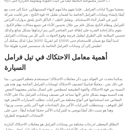
اختبار مجموعتنا الكاملة أيضًا من حيث الجودة ومقاومة الحرارة حتى 650°C.)
بصفتنا موردًا لبادات الفرامل ، فإننا نفهم ماذا’مهم لإنهاء المستهلكين: جنبًا إلى جنب مع
قوة الكبح ، نحن’قامت شركة ve أيضًا بإنشاء وسادات الفرامل الخاصة بنا لضمان تقليل
كبير في الغبار أثناء الاستخدام ، وتقليل التلف / التآكل الذي يلحق بدوارات أقراص
الفرامل ونظام الكبح بشكل عام. من خلال تحسين الأداء في جميع مجالات نظام الكبح ،
نقوم بذلك’إعادة القدرة على إطالة عمر العناصر التي يتم ارتداؤها بشكل شائع وكذلك
تحسين السلامة على الطرق لتقليل فرصة وقوع الحوادث. تأتي كل من وسادات الفرامل
لدينا أيضًا مع ضمان للاستخدام حتى 50000 كم (تقريبًا. 31000 ميل) لذلك يمكنك أن
تطمئن إلى أن وسادات الفرامل الخاصة بك ستستمر لفترة طويلة جدًا!
أهمية معامل الاحتكاك في تيل فرامل
السيارة
يمكننا’نتحدث عن الفوائد دون ذكر معاملات الاحتكاك! سيستخدم معظم الموردين ، بما
في ذلك نحن ، معاملًا قياسيًا لتصنيف الاحتكاك لوسادات الفرامل الخاصة بهم. هذه هي
النسبة بين قوة الاحتكاك والقوة الطبيعية لسطحين على اتصال مباشر ببعضهما البعض.
هذه النسبة مهمة بشكل خاص لأنها تساعد في تصنيف وسادات الفرامل بناءً على الأداء
المقاس عند استخدامها في أنواع مختلفة من المركبات: تتطلب السيارات الأصغر قوة
أقل للتوقف ، وستتطلب المركبات الأكبر مثل الشاحنات قوة أكبر بكثير بسبب وزنها (
وهذا هو سبب ذلك أيضًا’موصى به للمركبات الأكبر حجمًا لقيادة أبطأ ، حتى على
الامتدادات المفتوحة للطرق)
النطاق المعطى لدرجات مختلفة من وسادات الفرامل هو معاملات الاحتكاك الباردة
والساخنة حيث قد يختلف الأداء اعتمادًا على درجة حرارة الفرامل. يُعطى معامل