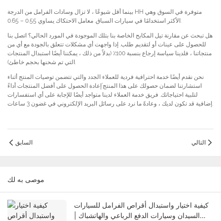
بينما أقل شيوعًا ، لا تزال وسادات الفرامل من الدرجة HH متوفرة في السوق وهي
الأكثر استخدامًا في سيارات السباق. معامل الاحتكاك يساوي 0.55 – 0.65.
هل تبحث عن مقارنة تيل المكابح الخاصة بنا بتلك الموجودة في المورد الحالي؟ اتصل بنا
للحصول على عينات أو لتقديم طلب. إذا واجهت أي مشكلات تتعلق بالجودة مع أي من
منتجاتنا ، فلدينا سياسة إرجاع بنسبة 100٪ (بدلاً من ذلك ، يمكننا أيضًا استبدال المنتجات
التي تم شحنها بحجم خاطئ).
نحن نقدم أيضًا خدمة احترافية فردية للعملاء الجدد والتي تتضمن توصيات المنتج أثناء
استشارتنا لضمان حصولك على هذا المنتج’إعادة الحصول على أفضل المنتجات أداءً
لتلبية احتياجاتك. فريق خدمة العملاء لدينا متواجد أيضًا للإجابة على أي استفسارات
إضافية قد تكون لديك ، وعادةً ما نرد على رسائل البريد الإلكتروني في غضون 3 ساعات.
التالي
السابق
موصى به لك
كيفية اختيار واستبدال أقراص الفرامل للسيارات
السيدان وسيارات الدفع الرباعي والهاتشباك |